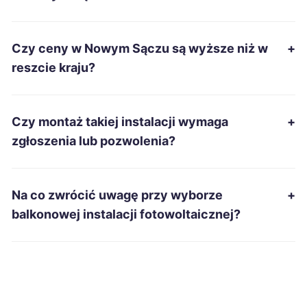
Bytom
697 zł
Czy ceny w Nowym Sączu są wyższe niż w
+
Ostrowiec Świętokrzyski
697 zł
reszcie kraju?
Dębica
699 zł
Czy montaż takiej instalacji wymaga
+
Kielce
700 zł
zgłoszenia lub pozwolenia?
Ostrołęka
701 zł
Na co zwrócić uwagę przy wyborze
+
Zduńska Wola
701 zł
balkonowej instalacji fotowoltaicznej?
Tomaszów Mazowiecki
702 zł
Gniezno
703 zł