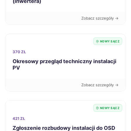
(inwertera)
Piła
722 zł
Zobacz szczegóły →
Stargard
722 zł
Inowrocław
722 zł
NOWY SĄCZ
370 ZŁ
Chojnice
722 zł
Okresowy przegląd techniczny instalacji
PV
Ruda Śląska
723 zł
Zobacz szczegóły →
Tarnobrzeg
723 zł
Legnica
725 zł
NOWY SĄCZ
421 ZŁ
Koszalin
726 zł
Zgłoszenie rozbudowy instalacji do OSD