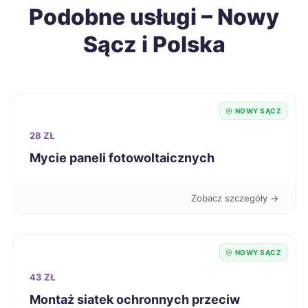
Podobne usługi – Nowy
Piekary Śląskie
703 zł
Sącz i Polska
Malbork
703 zł
Łomża
704 zł
NOWY SĄCZ
Jarosław
704 zł
28 ZŁ
Mycie paneli fotowoltaicznych
Konin
706 zł
Zobacz szczegóły →
Ostrów Wielkopolski
706 zł
Szczecinek
708 zł
NOWY SĄCZ
43 ZŁ
Mielec
711 zł
Montaż siatek ochronnych przeciw