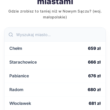
miastami
Gdzie zrobisz to taniej niż w Nowym Sączu? (woj.
małopolskie)
Chełm
659 zł
Starachowice
666 zł
Pabianice
676 zł
Radom
680 zł
Włocławek
681 zł