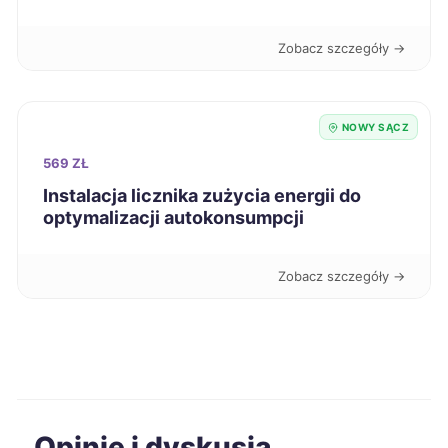
Grudziądz
726 zł
Zobacz szczegóły →
Bolesławiec
727 zł
NOWY SĄCZ
Lubin
728 zł
569 ZŁ
Instalacja licznika zużycia energii do
Elbląg
728 zł
optymalizacji autokonsumpcji
Siemianowice Śląskie
729 zł
Zobacz szczegóły →
Białystok
730 zł
Świdnica
730 zł
Skierniewice
732 zł
Opinie i dyskusja