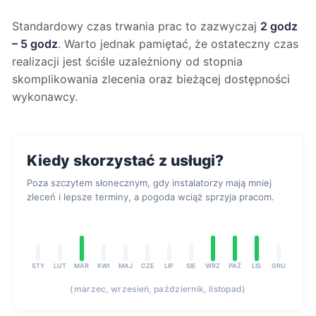
Standardowy czas trwania prac to zazwyczaj
2 godz
– 5 godz
. Warto jednak pamiętać, że ostateczny czas
realizacji jest ściśle uzależniony od stopnia
skomplikowania zlecenia oraz bieżącej dostępności
wykonawcy.
Kiedy skorzystać z usługi?
Poza szczytem słonecznym, gdy instalatorzy mają mniej
zleceń i lepsze terminy, a pogoda wciąż sprzyja pracom.
STY
LUT
MAR
KWI
MAJ
CZE
LIP
SIE
WRZ
PAŹ
LIS
GRU
(marzec, wrzesień, październik, listopad)