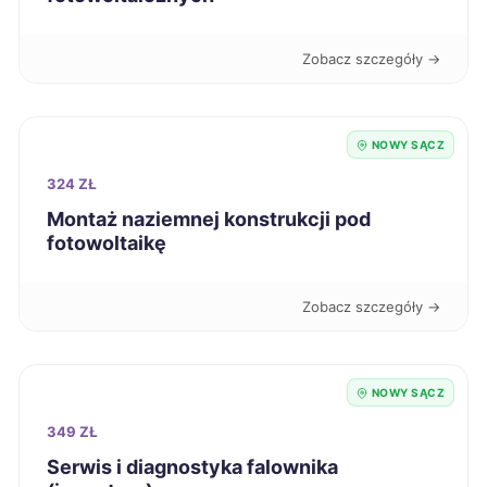
Jelenia Góra
716 zł
Zobacz szczegóły →
Żary
716 zł
NOWY SĄCZ
Częstochowa
720 zł
324 ZŁ
Jaworzno
720 zł
Montaż naziemnej konstrukcji pod
fotowoltaikę
Nowy Sącz
721 zł
TWOJE MIASTO
Zobacz szczegóły →
Ełk
721 zł
Głogów
NOWY SĄCZ
721 zł
349 ZŁ
Świętochłowice
721 zł
Serwis i diagnostyka falownika