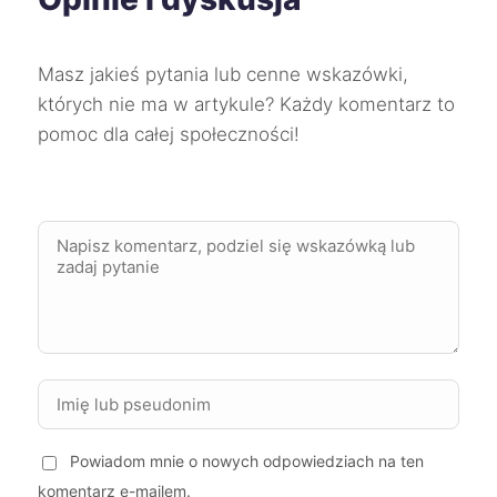
Starogard Gdański
732 zł
Masz jakieś pytania lub cenne wskazówki,
Knurów
732 zł
których nie ma w artykule? Każdy komentarz to
pomoc dla całej społeczności!
Oświęcim
732 zł
TWÓJ REGION
Tychy
733 zł
Tarnowskie Góry
733 zł
Leszno
734 zł
Radomsko
734 zł
Powiadom mnie o nowych odpowiedziach na ten
Będzin
735 zł
komentarz e-mailem.