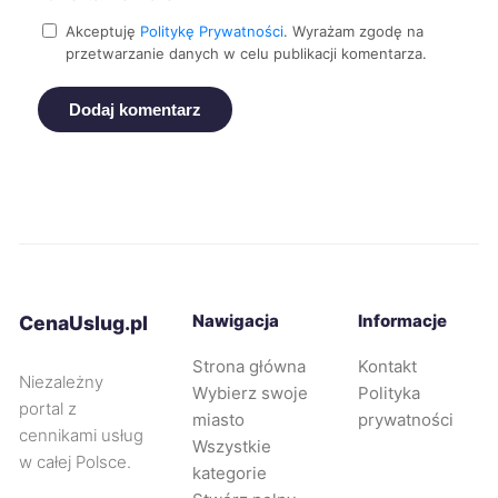
Suwałki
736 zł
Akceptuję
Politykę Prywatności
. Wyrażam zgodę na
przetwarzanie danych w celu publikacji komentarza.
Żory
737 zł
Dodaj komentarz
Kalisz
739 zł
Słupsk
740 zł
Tarnów
743 zł
TWÓJ REGION
Nawigacja
Informacje
CenaUslug.pl
Racibórz
743 zł
Strona główna
Kontakt
Niezależny
Wybierz swoje
Polityka
Rybnik
744 zł
portal z
miasto
prywatności
cennikami usług
Wszystkie
w całej Polsce.
Dąbrowa Górnicza
745 zł
kategorie