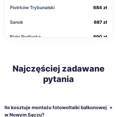
Piotrków Trybunalski
684 zł
Sanok
687 zł
Biała Podlaska
690 zł
Wałbrzych
691 zł
Zawiercie
Najczęściej zadawane
691 zł
pytania
Tczew
696 zł
Zamość
696 zł
Ile kosztuje montażu fotowoltaiki balkonowej
+
Kutno
696 zł
w Nowym Sączu?