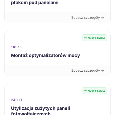
ptakom pod panelami
Jastrzębie-Zdrój
711 zł
Zobacz szczegóły →
Zabrze
712 zł
Ciechanów
713 zł
NOWY SĄCZ
116 ZŁ
Kwidzyn
713 zł
Montaż optymalizatorów mocy
Nowa Sól
713 zł
Zobacz szczegóły →
Chorzów
714 zł
NOWY SĄCZ
Krosno
714 zł
240 ZŁ
Mysłowice
Utylizacja zużytych paneli
715 zł
fotowoltaicznych