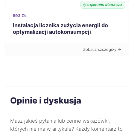
DĄBROWA GÓRNICZA
Elbląg
728 zł
593 ZŁ
Instalacja licznika zużycia energii do
Siemianowice Śląskie
729 zł
optymalizacji autokonsumpcji
TWÓJ REGION
Białystok
730 zł
Zobacz szczegóły →
Świdnica
730 zł
Skierniewice
732 zł
Starogard Gdański
732 zł
Opinie i dyskusja
Knurów
732 zł
TWÓJ REGION
Masz jakieś pytania lub cenne wskazówki,
których nie ma w artykule? Każdy komentarz to
Oświęcim
732 zł