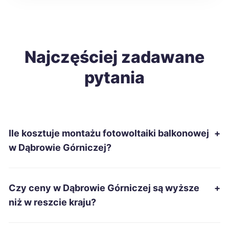
Wałbrzych
691 zł
Zawiercie
Najczęściej zadawane
691 zł
TWÓJ REGION
pytania
Tczew
696 zł
Zamość
696 zł
Ile kosztuje montażu fotowoltaiki balkonowej
+
Kutno
696 zł
w Dąbrowie Górniczej?
Bytom
697 zł
TWÓJ REGION
Czy ceny w Dąbrowie Górniczej są wyższe
+
Ostrowiec Świętokrzyski
697 zł
niż w reszcie kraju?
Dębica
699 zł