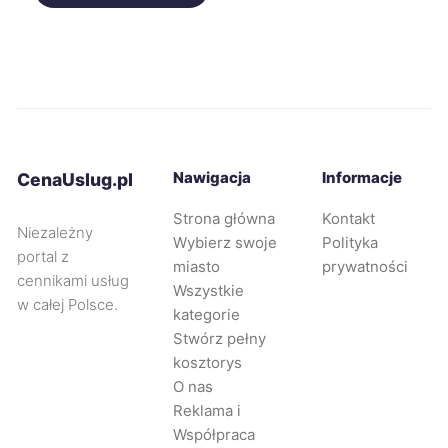
Słupsk
740 zł
Tarnów
743 zł
Racibórz
743 zł
TWÓJ REGION
Nawigacja
Informacje
CenaUslug.pl
Rybnik
744 zł
TWÓJ REGION
Strona główna
Kontakt
Niezależny
Wybierz swoje
Polityka
portal z
miasto
prywatności
Dąbrowa Górnicza
745 zł
TWOJE MIASTO
cennikami usług
Wszystkie
w całej Polsce.
kategorie
Żyrardów
745 zł
Stwórz pełny
kosztorys
Płock
746 zł
O nas
Reklama i
Współpraca
Stalowa Wola
747 zł