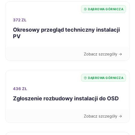
DĄBROWA GÓRNICZA
Chojnice
722 zł
372 ZŁ
Okresowy przegląd techniczny instalacji
Ruda Śląska
723 zł
TWÓJ REGION
PV
Tarnobrzeg
723 zł
Zobacz szczegóły →
Legnica
725 zł
DĄBROWA GÓRNICZA
Koszalin
726 zł
436 ZŁ
Grudziądz
Zgłoszenie rozbudowy instalacji do OSD
726 zł
Bolesławiec
727 zł
Zobacz szczegóły →
Lubin
728 zł