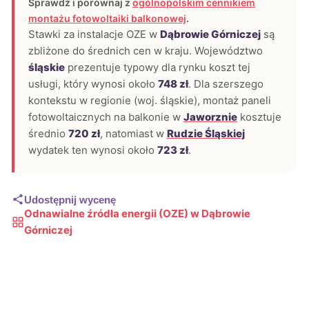
Sprawdź i porównaj z
ogólnopolskim cennikiem
montażu fotowoltaiki balkonowej
.
Stawki za instalacje OZE w
Dąbrowie Górniczej
są
zbliżone do średnich cen w kraju. Województwo
śląskie
prezentuje typowy dla rynku koszt tej
usługi, który wynosi około
748 zł
. Dla szerszego
kontekstu w regionie (woj. śląskie), montaż paneli
fotowoltaicznych na balkonie w
Jaworznie
kosztuje
średnio
720 zł
, natomiast w
Rudzie Śląskiej
wydatek ten wynosi około
723 zł
.
Udostępnij wycenę
Odnawialne źródła energii (OZE) w Dąbrowie
Górniczej