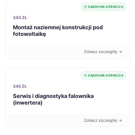
DĄBROWA GÓRNICZA
Jaworzno
720 zł
TWÓJ REGION
343 ZŁ
Montaż naziemnej konstrukcji pod
Nowy Sącz
721 zł
fotowoltaikę
Ełk
721 zł
Zobacz szczegóły →
Głogów
721 zł
DĄBROWA GÓRNICZA
Świętochłowice
721 zł
TWÓJ REGION
345 ZŁ
Serwis i diagnostyka falownika
Piła
722 zł
(inwertera)
Stargard
722 zł
Zobacz szczegóły →
Inowrocław
722 zł