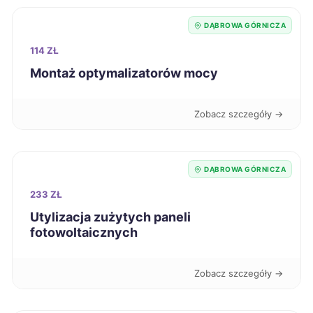
DĄBROWA GÓRNICZA
Kwidzyn
713 zł
114 ZŁ
Nowa Sól
713 zł
Montaż optymalizatorów mocy
Chorzów
714 zł
TWÓJ REGION
Zobacz szczegóły →
Krosno
714 zł
DĄBROWA GÓRNICZA
Mysłowice
715 zł
TWÓJ REGION
233 ZŁ
Utylizacja zużytych paneli
Jelenia Góra
716 zł
fotowoltaicznych
Żary
716 zł
Zobacz szczegóły →
Częstochowa
720 zł
TWÓJ REGION