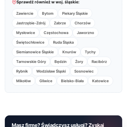
Sprawdź również w woj. śląskie:
Zawiercie
Bytom
Piekary Śląskie
Jastrzębie-Zdrój
Zabrze
Chorzów
Mysłowice
Częstochowa
Jaworzno
Świętochłowice
Ruda Śląska
Siemianowice Śląskie
Knurów
Tychy
Tarnowskie Góry
Będzin
Żory
Racibórz
Rybnik
Wodzisław Śląski
Sosnowiec
Mikołów
Gliwice
Bielsko-Biała
Katowice
Masz firmę? Świadczysz usługi? Zyskaj