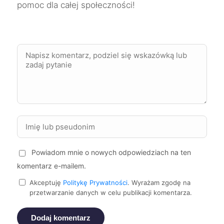
pomoc dla całej społeczności!
Tychy
733 zł
TWÓJ REGION
Tarnowskie Góry
733 zł
TWÓJ REGION
Leszno
734 zł
Radomsko
734 zł
Będzin
735 zł
TWÓJ REGION
Powiadom mnie o nowych odpowiedziach na ten
Suwałki
736 zł
komentarz e-mailem.
Akceptuję
Politykę Prywatności
. Wyrażam zgodę na
Żory
737 zł
TWÓJ REGION
przetwarzanie danych w celu publikacji komentarza.
Dodaj komentarz
Kalisz
739 zł