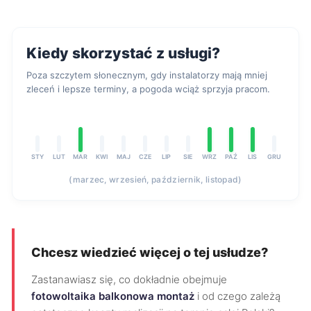
Kiedy skorzystać z usługi?
Poza szczytem słonecznym, gdy instalatorzy mają mniej
zleceń i lepsze terminy, a pogoda wciąż sprzyja pracom.
STY
LUT
MAR
KWI
MAJ
CZE
LIP
SIE
WRZ
PAŹ
LIS
GRU
(marzec, wrzesień, październik, listopad)
Chcesz wiedzieć więcej o tej usłudze?
Zastanawiasz się, co dokładnie obejmuje
fotowoltaika balkonowa montaż
i od czego zależą