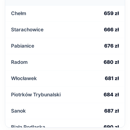
Chełm
659 zł
Starachowice
666 zł
Pabianice
676 zł
Radom
680 zł
Włocławek
681 zł
Piotrków Trybunalski
684 zł
Sanok
687 zł
Biała Podlaska
690 zł