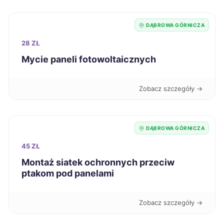
Jarosław
704 zł
DĄBROWA GÓRNICZA
28 ZŁ
Konin
706 zł
Mycie paneli fotowoltaicznych
Ostrów Wielkopolski
706 zł
Zobacz szczegóły →
Szczecinek
708 zł
DĄBROWA GÓRNICZA
Mielec
711 zł
45 ZŁ
Montaż siatek ochronnych przeciw
Jastrzębie-Zdrój
711 zł
TWÓJ REGION
ptakom pod panelami
Zabrze
712 zł
TWÓJ REGION
Zobacz szczegóły →
Ciechanów
713 zł