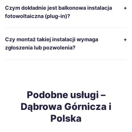
Czym dokładnie jest balkonowa instalacja
+
Kielce
700 zł
fotowoltaiczna (plug-in)?
Ostrołęka
701 zł
Czy montaż takiej instalacji wymaga
+
Zduńska Wola
701 zł
zgłoszenia lub pozwolenia?
Tomaszów Mazowiecki
702 zł
Gniezno
703 zł
Podobne usługi –
Piekary Śląskie
703 zł
TWÓJ REGION
Dąbrowa Górnicza i
Malbork
703 zł
Polska
Łomża
704 zł