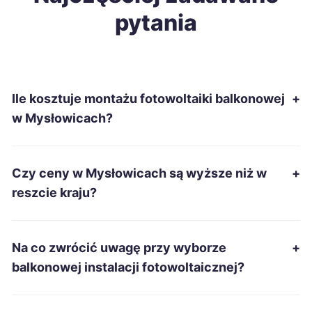
pytania
Tczew
696 zł
Zamość
696 zł
Ile kosztuje montażu fotowoltaiki balkonowej
+
Kutno
696 zł
w Mysłowicach?
Bytom
697 zł
TWÓJ REGION
Czy ceny w Mysłowicach są wyższe niż w
+
Ostrowiec Świętokrzyski
697 zł
reszcie kraju?
Dębica
699 zł
Na co zwrócić uwagę przy wyborze
+
Kielce
700 zł
balkonowej instalacji fotowoltaicznej?
Ostrołęka
701 zł