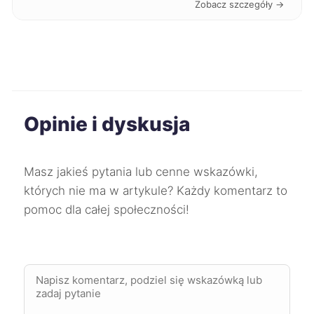
Zobacz szczegóły →
Białystok
730 zł
Świdnica
730 zł
Skierniewice
732 zł
Opinie i dyskusja
Starogard Gdański
732 zł
Masz jakieś pytania lub cenne wskazówki,
Knurów
732 zł
TWÓJ REGION
których nie ma w artykule? Każdy komentarz to
pomoc dla całej społeczności!
Oświęcim
732 zł
Tychy
733 zł
TWÓJ REGION
Tarnowskie Góry
733 zł
TWÓJ REGION