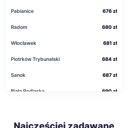
Pabianice
676 zł
Radom
680 zł
Włocławek
681 zł
Piotrków Trybunalski
684 zł
Sanok
687 zł
Biała Podlaska
690 zł
Wałbrzych
691 zł
Zawiercie
Najczęściej zadawane
691 zł
TWÓJ REGION