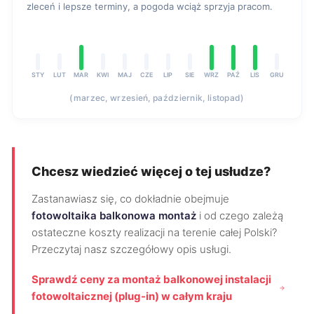
zleceń i lepsze terminy, a pogoda wciąż sprzyja pracom.
STY
LUT
MAR
KWI
MAJ
CZE
LIP
SIE
WRZ
PAŹ
LIS
GRU
(marzec, wrzesień, październik, listopad)
Chcesz wiedzieć więcej o tej usłudze?
Zastanawiasz się, co dokładnie obejmuje
fotowoltaika balkonowa montaż
i od czego zależą
ostateczne koszty realizacji na terenie całej Polski?
Przeczytaj nasz szczegółowy opis usługi.
Sprawdź ceny za montaż balkonowej instalacji
fotowoltaicznej (plug-in) w całym kraju