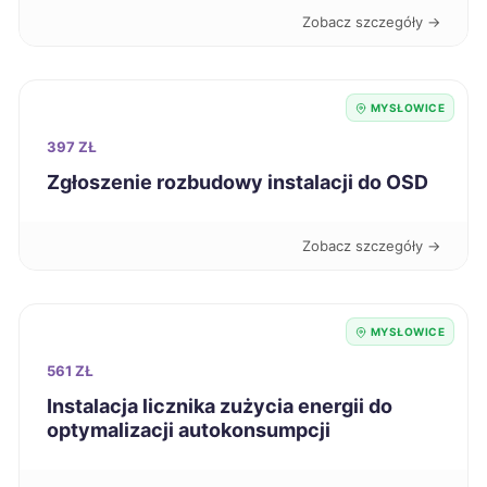
Zobacz szczegóły →
Tarnobrzeg
723 zł
Legnica
725 zł
MYSŁOWICE
397 ZŁ
Koszalin
726 zł
Zgłoszenie rozbudowy instalacji do OSD
Grudziądz
726 zł
Zobacz szczegóły →
Bolesławiec
727 zł
MYSŁOWICE
Lubin
728 zł
561 ZŁ
Instalacja licznika zużycia energii do
Elbląg
728 zł
optymalizacji autokonsumpcji
Siemianowice Śląskie
729 zł
TWÓJ REGION