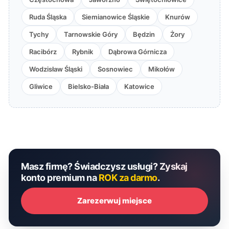
Ruda Śląska
Siemianowice Śląskie
Knurów
Tychy
Tarnowskie Góry
Będzin
Żory
Racibórz
Rybnik
Dąbrowa Górnicza
Wodzisław Śląski
Sosnowiec
Mikołów
Gliwice
Bielsko-Biała
Katowice
Masz firmę? Świadczysz usługi? Zyskaj
konto premium na
ROK za darmo
.
Zarezerwuj miejsce