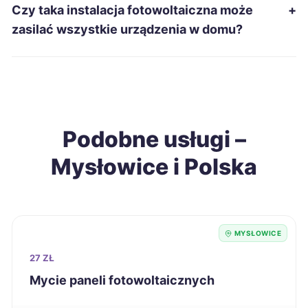
Czy taka instalacja fotowoltaiczna może
+
Zduńska Wola
701 zł
zasilać wszystkie urządzenia w domu?
Tomaszów Mazowiecki
702 zł
Gniezno
703 zł
Podobne usługi –
Piekary Śląskie
703 zł
TWÓJ REGION
Mysłowice i Polska
Malbork
703 zł
Łomża
704 zł
MYSŁOWICE
Jarosław
704 zł
27 ZŁ
Mycie paneli fotowoltaicznych
Konin
706 zł