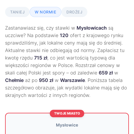
TANIEJ
W NORMIE
DROŻEJ
Zastanawiasz się, czy stawki w
Mysłowicach
są
uczciwe? Na podstawie
120
ofert z krajowego rynku
sprawdziliśmy, jak lokalne ceny mają się do średniej.
Aktualne stawki nie odbiegają od normy. Zapłacisz tu
kwotę rzędu
715 zł
, co jest wartością typową dla
większości regionów w Polsce. Rozstrzał cenowy w
skali całej Polski jest spory – od zaledwie
659 zł
w
Chełmie
aż po
950 zł
w
Warszawie
. Poniższa tabela
szczegółowo obrazuje, jak wydatki lokalne mają się do
skrajnych wartości z innych regionów.
TWOJE MIASTO
Mysłowice