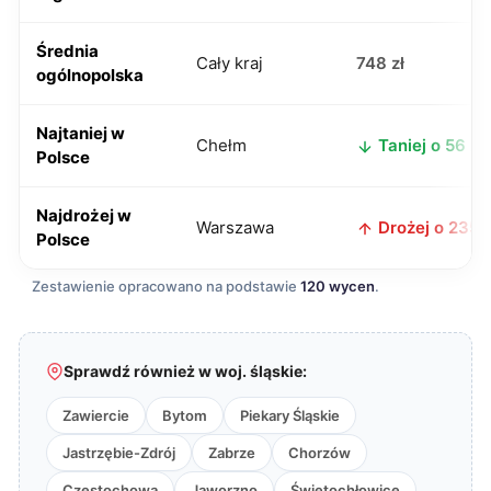
Średnia
Cały kraj
748 zł
ogólnopolska
Najtaniej w
Chełm
Taniej o 56 zł
Polsce
Najdrożej w
Warszawa
Drożej o 235 z
Polsce
Zestawienie opracowano na podstawie
120 wycen
.
Sprawdź również w woj. śląskie:
Zawiercie
Bytom
Piekary Śląskie
Jastrzębie-Zdrój
Zabrze
Chorzów
Częstochowa
Jaworzno
Świętochłowice