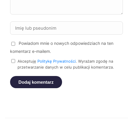
Leszno
734 zł
Radomsko
734 zł
Powiadom mnie o nowych odpowiedziach na ten
Będzin
735 zł
TWÓJ REGION
komentarz e-mailem.
Suwałki
736 zł
Akceptuję
Politykę Prywatności
. Wyrażam zgodę na
przetwarzanie danych w celu publikacji komentarza.
Żory
737 zł
TWÓJ REGION
Dodaj komentarz
Kalisz
739 zł
Słupsk
740 zł
Tarnów
743 zł