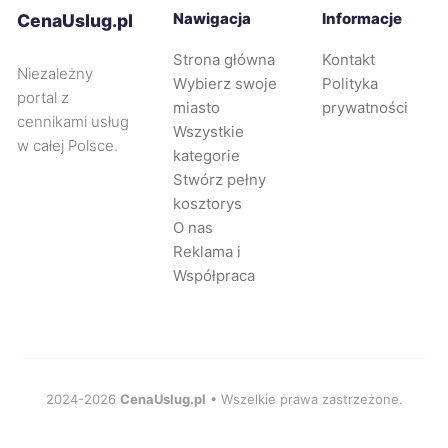
Nawigacja
Informacje
CenaUslug.pl
Racibórz
743 zł
TWÓJ REGION
Strona główna
Kontakt
Niezależny
Wybierz swoje
Polityka
Rybnik
744 zł
portal z
TWÓJ REGION
miasto
prywatności
cennikami usług
Wszystkie
w całej Polsce.
Dąbrowa Górnicza
745 zł
TWÓJ REGION
kategorie
Stwórz pełny
kosztorys
Żyrardów
745 zł
O nas
Reklama i
Płock
746 zł
Współpraca
Stalowa Wola
747 zł
Nysa
748 zł
2024-2026
CenaUslug.pl
• Wszelkie prawa zastrzeżone.
Wodzisław Śląski
749 zł
TWÓJ REGION