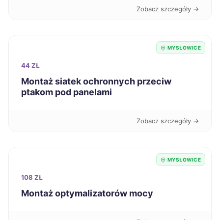
Zobacz szczegóły →
Ostrów Wielkopolski
706 zł
Szczecinek
708 zł
MYSŁOWICE
44 ZŁ
Mielec
711 zł
Montaż siatek ochronnych przeciw
ptakom pod panelami
Jastrzębie-Zdrój
711 zł
TWÓJ REGION
Zobacz szczegóły →
Zabrze
712 zł
TWÓJ REGION
Ciechanów
713 zł
MYSŁOWICE
108 ZŁ
Kwidzyn
713 zł
Montaż optymalizatorów mocy
Nowa Sól
713 zł