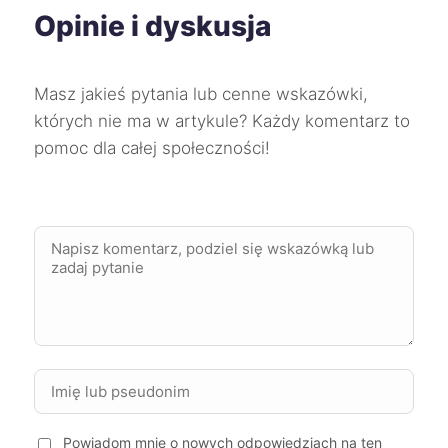
Skierniewice
732 zł
Opinie i dyskusja
Starogard Gdański
732 zł
Masz jakieś pytania lub cenne wskazówki,
Knurów
732 zł
których nie ma w artykule? Każdy komentarz to
pomoc dla całej społeczności!
Oświęcim
732 zł
Tychy
733 zł
Tarnowskie Góry
733 zł
Leszno
734 zł
Radomsko
734 zł
Powiadom mnie o nowych odpowiedziach na ten