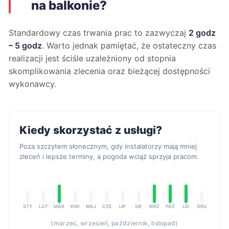
na balkonie?
Standardowy czas trwania prac to zazwyczaj
2 godz
– 5 godz
. Warto jednak pamiętać, że ostateczny czas
realizacji jest ściśle uzależniony od stopnia
skomplikowania zlecenia oraz bieżącej dostępności
wykonawcy.
Kiedy skorzystać z usługi?
Poza szczytem słonecznym, gdy instalatorzy mają mniej
zleceń i lepsze terminy, a pogoda wciąż sprzyja pracom.
STY
LUT
MAR
KWI
MAJ
CZE
LIP
SIE
WRZ
PAŹ
LIS
GRU
(marzec, wrzesień, październik, listopad)