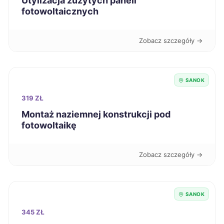
Mysłowice
Utylizacja zużytych paneli
715 zł
fotowoltaicznych
Jelenia Góra
716 zł
Zobacz szczegóły →
Żary
716 zł
SANOK
Częstochowa
720 zł
319 ZŁ
Jaworzno
720 zł
Montaż naziemnej konstrukcji pod
fotowoltaikę
Nowy Sącz
721 zł
Zobacz szczegóły →
Ełk
721 zł
Głogów
721 zł
SANOK
345 ZŁ