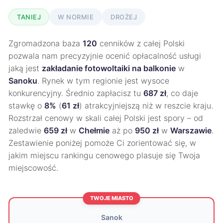
TANIEJ
W NORMIE
DROŻEJ
Zgromadzona baza
120
cenników z całej Polski
pozwala nam precyzyjnie ocenić opłacalność usługi
jaką jest
zakładanie fotowoltaiki na balkonie
w
Sanoku
. Rynek w tym regionie jest wysoce
konkurencyjny. Średnio zapłacisz tu
687 zł
, co daje
stawkę o
8%
(
61 zł
) atrakcyjniejszą niż w reszcie kraju.
Rozstrzał cenowy w skali całej Polski jest spory – od
zaledwie
659 zł
w
Chełmie
aż po
950 zł
w
Warszawie
.
Zestawienie poniżej pomoże Ci zorientować się, w
jakim miejscu rankingu cenowego plasuje się Twoja
miejscowość.
TWOJE MIASTO
Sanok