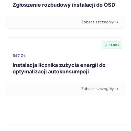
Koszalin
726 zł
Zgłoszenie rozbudowy instalacji do OSD
Grudziądz
726 zł
Zobacz szczegóły →
Bolesławiec
727 zł
SANOK
Lubin
728 zł
547 ZŁ
Instalacja licznika zużycia energii do
Elbląg
728 zł
optymalizacji autokonsumpcji
Siemianowice Śląskie
729 zł
Zobacz szczegóły →
Białystok
730 zł
Świdnica
730 zł