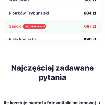
Włocławek
681 zł
Piotrków Trybunalski
684 zł
Sanok
687 zł
TWOJE MIASTO
Biała Podlaska
690 zł
Wałbrzych
691 zł
Zawiercie
Najczęściej zadawane
691 zł
pytania
Tczew
696 zł
Zamość
696 zł
Ile kosztuje montażu fotowoltaiki balkonowej
+