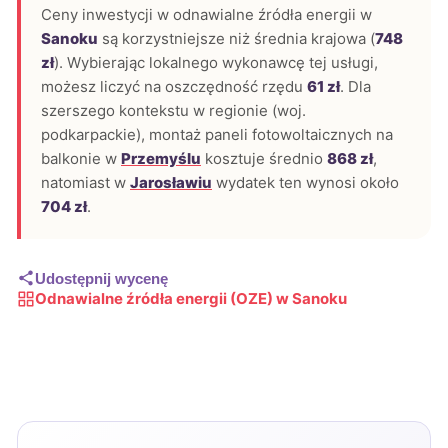
Ceny inwestycji w odnawialne źródła energii w
Sanoku
są korzystniejsze niż średnia krajowa (
748
zł
). Wybierając lokalnego wykonawcę tej usługi,
możesz liczyć na oszczędność rzędu
61 zł
. Dla
szerszego kontekstu w regionie (woj.
podkarpackie), montaż paneli fotowoltaicznych na
balkonie w
Przemyślu
kosztuje średnio
868 zł
,
natomiast w
Jarosławiu
wydatek ten wynosi około
704 zł
.
Udostępnij wycenę
Odnawialne źródła energii (OZE) w Sanoku