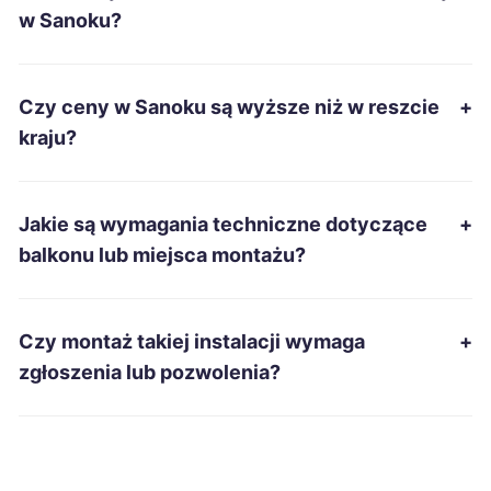
Kutno
696 zł
w Sanoku?
Bytom
697 zł
Czy ceny w Sanoku są wyższe niż w reszcie
+
Ostrowiec Świętokrzyski
697 zł
kraju?
Dębica
699 zł
TWÓJ REGION
Jakie są wymagania techniczne dotyczące
+
Kielce
700 zł
balkonu lub miejsca montażu?
Ostrołęka
701 zł
Czy montaż takiej instalacji wymaga
+
Zduńska Wola
701 zł
zgłoszenia lub pozwolenia?
Tomaszów Mazowiecki
702 zł