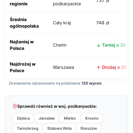
737 zł
regionie
podkarpackie
Średnia
Cały kraj
748 zł
ogólnopolska
Najtaniej w
Chełm
Taniej o 28 zł
Polsce
Najdrożej w
Warszawa
Drożej o 263 z
Polsce
Zestawienie opracowano na podstawie
120 wycen
.
Sprawdź również w woj. podkarpackie:
Dębica
Jarosław
Mielec
Krosno
Tarnobrzeg
Stalowa Wola
Rzeszów