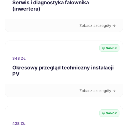
Świętochłowice
721 zł
Serwis i diagnostyka falownika
(inwertera)
Piła
722 zł
Zobacz szczegóły →
Stargard
722 zł
Inowrocław
722 zł
SANOK
348 ZŁ
Chojnice
722 zł
Okresowy przegląd techniczny instalacji
PV
Ruda Śląska
723 zł
Zobacz szczegóły →
Tarnobrzeg
723 zł
TWÓJ REGION
Legnica
725 zł
SANOK
428 ZŁ