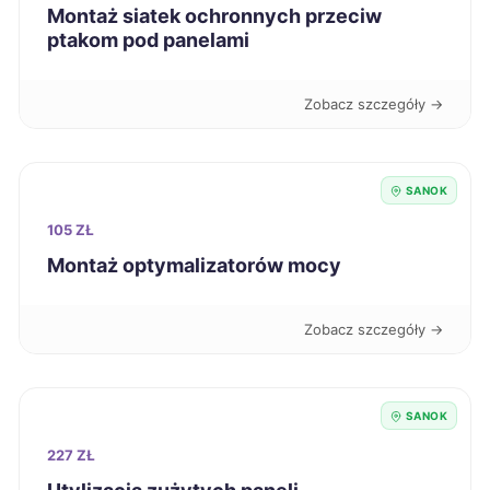
Mielec
711 zł
TWÓJ REGION
Montaż siatek ochronnych przeciw
ptakom pod panelami
Jastrzębie-Zdrój
711 zł
Zobacz szczegóły →
Zabrze
712 zł
Ciechanów
713 zł
SANOK
105 ZŁ
Kwidzyn
713 zł
Montaż optymalizatorów mocy
Nowa Sól
713 zł
Zobacz szczegóły →
Chorzów
714 zł
SANOK
Krosno
714 zł
TWÓJ REGION
227 ZŁ