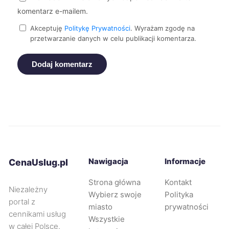
Będzin
735 zł
komentarz e-mailem.
Suwałki
736 zł
Akceptuję
Politykę Prywatności
. Wyrażam zgodę na
przetwarzanie danych w celu publikacji komentarza.
Żory
737 zł
Dodaj komentarz
Kalisz
739 zł
Słupsk
740 zł
Tarnów
743 zł
Nawigacja
Informacje
CenaUslug.pl
Racibórz
743 zł
Strona główna
Kontakt
Niezależny
Wybierz swoje
Polityka
Rybnik
744 zł
portal z
miasto
prywatności
cennikami usług
Wszystkie
w całej Polsce.