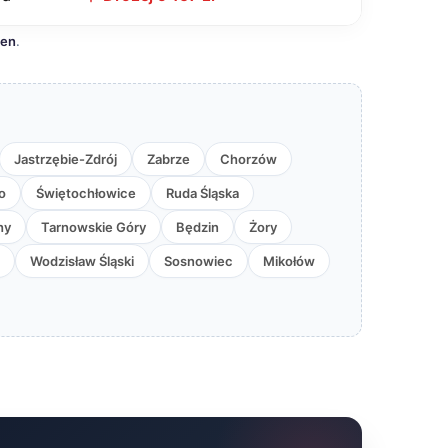
cen
.
Jastrzębie-Zdrój
Zabrze
Chorzów
o
Świętochłowice
Ruda Śląska
hy
Tarnowskie Góry
Będzin
Żory
Wodzisław Śląski
Sosnowiec
Mikołów