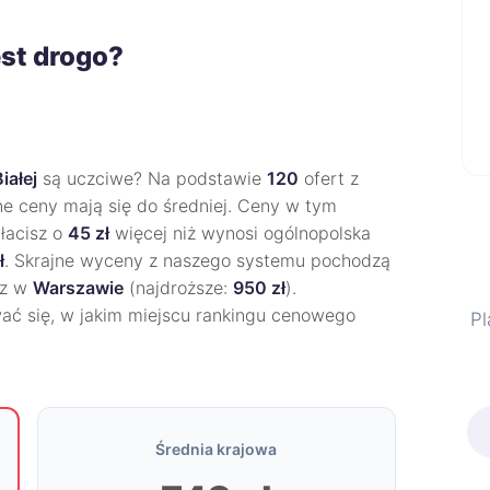
est drogo?
iałej
są uczciwe? Na podstawie
120
ofert z
ne ceny mają się do średniej. Ceny w tym
łacisz o
45 zł
więcej niż wynosi ogólnopolska
ł
. Skrajne wyceny z naszego systemu pochodzą
az w
Warszawie
(najdroższe:
950 zł
).
wać się, w jakim miejscu rankingu cenowego
Pl
Średnia krajowa