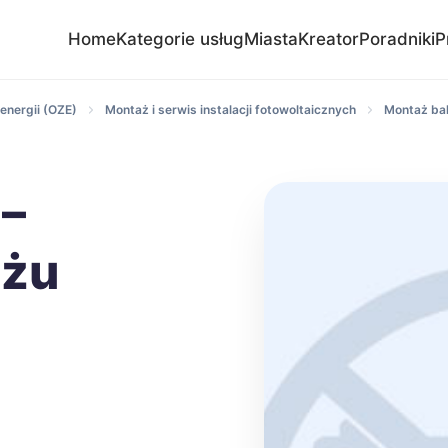
Home
Kategorie usług
Miasta
Kreator
Poradniki
P
energii (OZE)
Montaż i serwis instalacji fotowoltaicznych
Montaż bal
 –
ażu