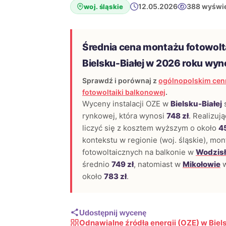
12.05.2026
388 wyświe
woj. śląskie
Średnia cena montażu fotowolt
Bielsku-Białej w 2026 roku wyn
Sprawdź i porównaj z
ogólnopolskim cen
fotowoltaiki balkonowej
.
Wyceny instalacji OZE w
Bielsku-Białej
s
rynkowej, która wynosi
748 zł
. Realizuj
liczyć się z kosztem wyższym o około
45
kontekstu w regionie (woj. śląskie), mon
fotowoltaicznych na balkonie w
Wodzisł
średnio
749 zł
, natomiast w
Mikołowie
w
około
783 zł
.
Udostępnij wycenę
Odnawialne źródła energii (OZE) w Biels