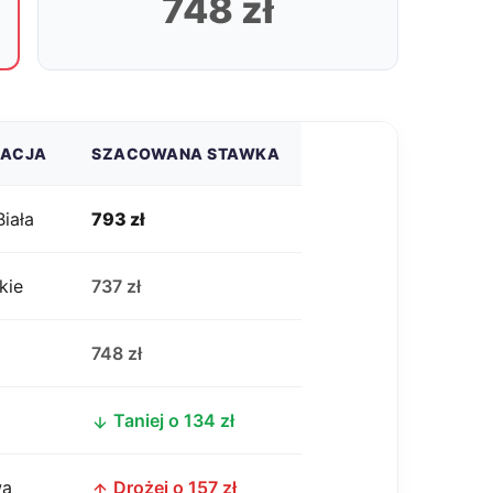
748 zł
ZACJA
SZACOWANA STAWKA
Biała
793 zł
kie
737 zł
j
748 zł
Taniej o 134 zł
wa
Drożej o 157 zł