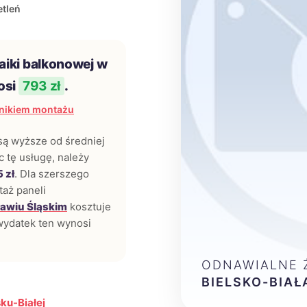
tleń
aiki balkonowej w
osi
793 zł
.
nikiem montażu
ą wyższe od średniej
ąc tę usługę, należy
 zł
. Dla szerszego
taż paneli
awiu Śląskim
kosztuje
ydatek ten wynosi
ODNAWIALNE Ź
BIELSKO-BIAŁ
ku-Białej