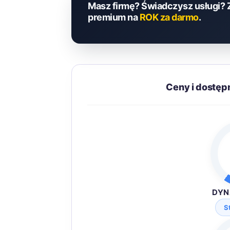
Masz firmę? Świadczysz usługi? 
premium na
ROK za darmo
.
Ceny i dostępn
DYN
S