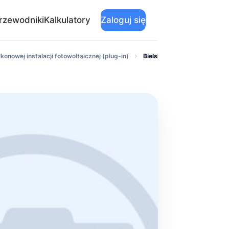
rzewodniki
Kalkulatory
Zaloguj się
konowej instalacji fotowoltaicznej (plug-in)
Bielsko-Biała