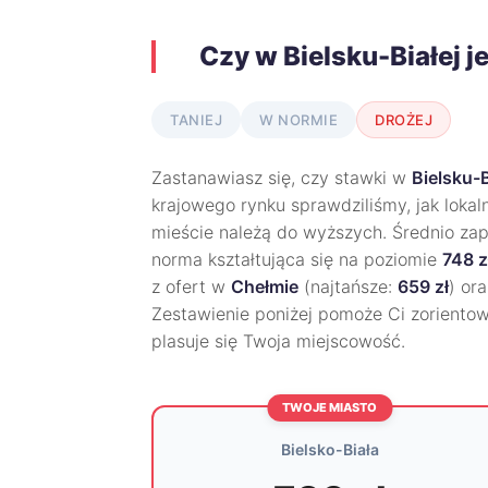
Czy w Bielsku-Białej j
TANIEJ
W NORMIE
DROŻEJ
Zastanawiasz się, czy stawki w
Bielsku-B
krajowego rynku sprawdziliśmy, jak lokal
mieście należą do wyższych. Średnio zap
norma kształtująca się na poziomie
748 z
z ofert w
Chełmie
(najtańsze:
659 zł
) or
Zestawienie poniżej pomoże Ci zoriento
plasuje się Twoja miejscowość.
TWOJE MIASTO
Bielsko-Biała