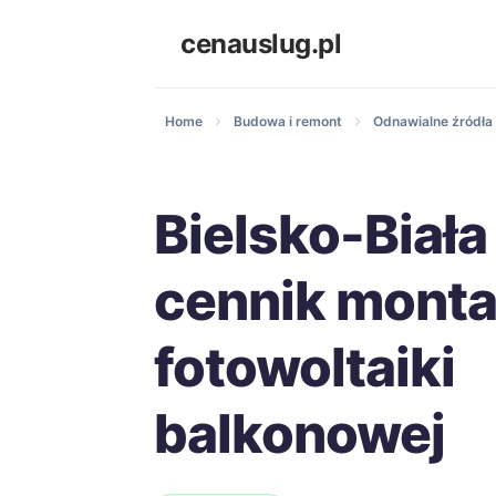
cenauslug.pl
Home
Budowa i remont
Odnawialne źródła 
Bielsko-Biała
cennik mont
fotowoltaiki
balkonowej