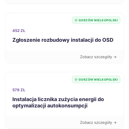
Tarnobrzeg
723 zł
Legnica
725 zł
GORZÓW WIELKOPOLSKI
452 ZŁ
Koszalin
726 zł
Zgłoszenie rozbudowy instalacji do OSD
Grudziądz
726 zł
Zobacz szczegóły →
Bolesławiec
727 zł
GORZÓW WIELKOPOLSKI
Lubin
728 zł
579 ZŁ
Instalacja licznika zużycia energii do
Elbląg
728 zł
optymalizacji autokonsumpcji
Siemianowice Śląskie
729 zł
Zobacz szczegóły →