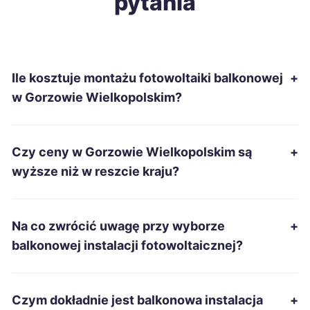
pytania
Tczew
696 zł
Zamość
696 zł
Ile kosztuje montażu fotowoltaiki balkonowej
+
Kutno
696 zł
w Gorzowie Wielkopolskim?
Bytom
697 zł
Czy ceny w Gorzowie Wielkopolskim są
+
Ostrowiec Świętokrzyski
697 zł
wyższe niż w reszcie kraju?
Dębica
699 zł
Na co zwrócić uwagę przy wyborze
+
Kielce
700 zł
balkonowej instalacji fotowoltaicznej?
Ostrołęka
701 zł
Czym dokładnie jest balkonowa instalacja
+