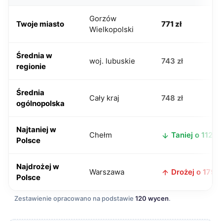
Gorzów
Twoje miasto
771 zł
Wielkopolski
Średnia w
woj. lubuskie
743 zł
regionie
Średnia
Cały kraj
748 zł
ogólnopolska
Najtaniej w
Chełm
Taniej o 112 zł
Polsce
Najdrożej w
Warszawa
Drożej o 179 z
Polsce
Zestawienie opracowano na podstawie
120 wycen
.