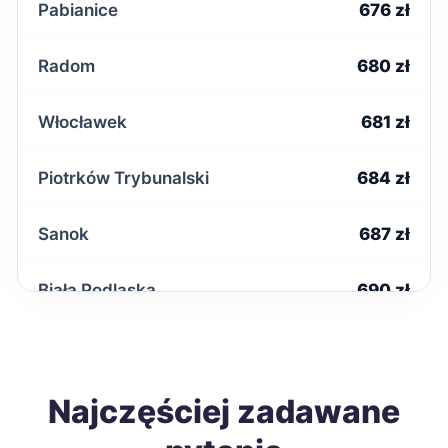
Pabianice
676 zł
Radom
680 zł
Włocławek
681 zł
Piotrków Trybunalski
684 zł
Sanok
687 zł
Biała Podlaska
690 zł
Wałbrzych
691 zł
Zawiercie
Najczęściej zadawane
691 zł