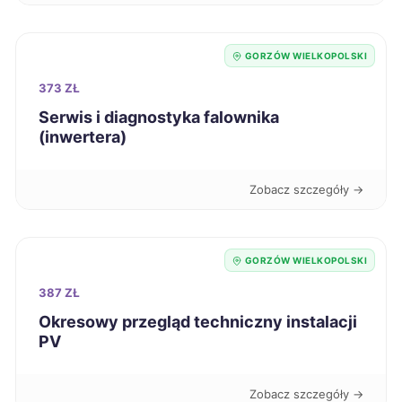
Ełk
721 zł
Głogów
GORZÓW WIELKOPOLSKI
721 zł
373 ZŁ
Świętochłowice
721 zł
Serwis i diagnostyka falownika
(inwertera)
Piła
722 zł
Zobacz szczegóły →
Stargard
722 zł
Inowrocław
722 zł
GORZÓW WIELKOPOLSKI
387 ZŁ
Chojnice
722 zł
Okresowy przegląd techniczny instalacji
PV
Ruda Śląska
723 zł
Zobacz szczegóły →