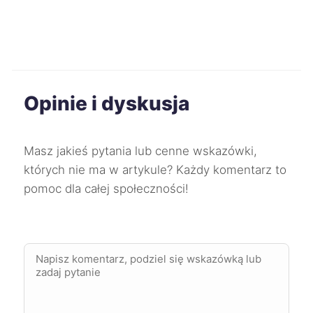
Białystok
730 zł
Świdnica
730 zł
Skierniewice
732 zł
Opinie i dyskusja
Starogard Gdański
732 zł
Masz jakieś pytania lub cenne wskazówki,
Knurów
732 zł
których nie ma w artykule? Każdy komentarz to
pomoc dla całej społeczności!
Oświęcim
732 zł
Tychy
733 zł
Tarnowskie Góry
733 zł