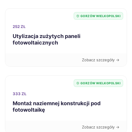
Chorzów
714 zł
GORZÓW WIELKOPOLSKI
Krosno
714 zł
252 ZŁ
Mysłowice
Utylizacja zużytych paneli
715 zł
fotowoltaicznych
Jelenia Góra
716 zł
Zobacz szczegóły →
Żary
716 zł
TWÓJ REGION
GORZÓW WIELKOPOLSKI
Częstochowa
720 zł
333 ZŁ
Jaworzno
720 zł
Montaż naziemnej konstrukcji pod
fotowoltaikę
Nowy Sącz
721 zł
Zobacz szczegóły →