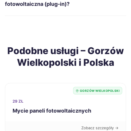
Zduńska Wola
701 zł
fotowoltaiczna (plug-in)?
Tomaszów Mazowiecki
702 zł
Gniezno
703 zł
Podobne usługi – Gorzów
Piekary Śląskie
703 zł
Wielkopolski i Polska
Malbork
703 zł
Łomża
704 zł
GORZÓW WIELKOPOLSKI
Jarosław
704 zł
29 ZŁ
Mycie paneli fotowoltaicznych
Konin
706 zł
Zobacz szczegóły →