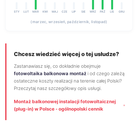
STY
LUT
MAR
KWI
MAJ
CZE
LIP
SIE
WRZ
PAŹ
LIS
GRU
(marzec, wrzesień, październik, listopad)
Chcesz wiedzieć więcej o tej usłudze?
Zastanawiasz się, co dokładnie obejmuje
fotowoltaika balkonowa montaż
i od czego zależą
ostateczne koszty realizacji na terenie całej Polski?
Przeczytaj nasz szczegółowy opis usługi.
Montaż balkonowej instalacji fotowoltaicznej
(plug-in) w Polsce - ogólnopolski cennik