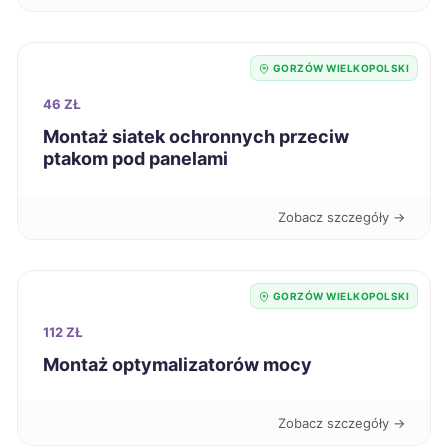
Ostrów Wielkopolski
706 zł
Szczecinek
708 zł
GORZÓW WIELKOPOLSKI
46 ZŁ
Mielec
711 zł
Montaż siatek ochronnych przeciw
ptakom pod panelami
Jastrzębie-Zdrój
711 zł
Zobacz szczegóły →
Zabrze
712 zł
Ciechanów
713 zł
GORZÓW WIELKOPOLSKI
112 ZŁ
Kwidzyn
713 zł
Montaż optymalizatorów mocy
Nowa Sól
713 zł
TWÓJ REGION
Zobacz szczegóły →