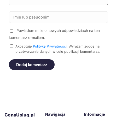
Leszno
734 zł
Radomsko
734 zł
Powiadom mnie o nowych odpowiedziach na ten
Będzin
735 zł
komentarz e-mailem.
Suwałki
736 zł
Akceptuję
Politykę Prywatności
. Wyrażam zgodę na
przetwarzanie danych w celu publikacji komentarza.
Żory
737 zł
Dodaj komentarz
Kalisz
739 zł
Słupsk
740 zł
Tarnów
743 zł
Nawigacja
Informacje
CenaUslug.pl