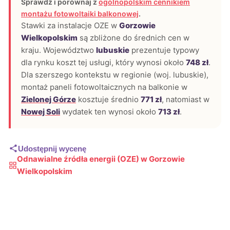
Sprawdź i porównaj z
ogólnopolskim cennikiem
montażu fotowoltaiki balkonowej
.
Stawki za instalacje OZE w
Gorzowie
Wielkopolskim
są zbliżone do średnich cen w
kraju. Województwo
lubuskie
prezentuje typowy
dla rynku koszt tej usługi, który wynosi około
748 zł
.
Dla szerszego kontekstu w regionie (woj. lubuskie),
montaż paneli fotowoltaicznych na balkonie w
Zielonej Górze
kosztuje średnio
771 zł
, natomiast w
Nowej Soli
wydatek ten wynosi około
713 zł
.
Udostępnij wycenę
Odnawialne źródła energii (OZE) w Gorzowie
Wielkopolskim