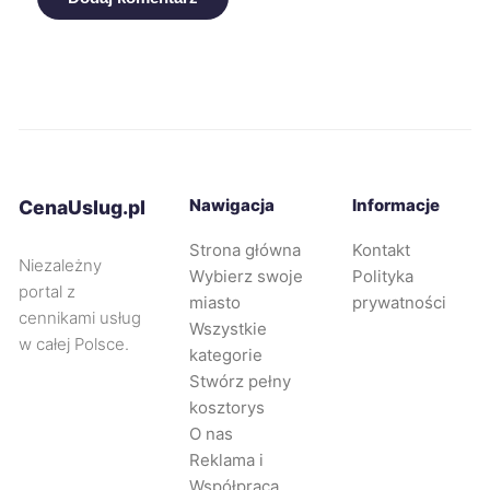
Kalisz
739 zł
Słupsk
740 zł
Tarnów
743 zł
Nawigacja
Informacje
CenaUslug.pl
Racibórz
743 zł
TWÓJ REGION
Strona główna
Kontakt
Niezależny
Wybierz swoje
Polityka
Rybnik
744 zł
portal z
TWÓJ REGION
miasto
prywatności
cennikami usług
Wszystkie
w całej Polsce.
Dąbrowa Górnicza
745 zł
TWÓJ REGION
kategorie
Stwórz pełny
kosztorys
Żyrardów
745 zł
O nas
Reklama i
Płock
746 zł
Współpraca