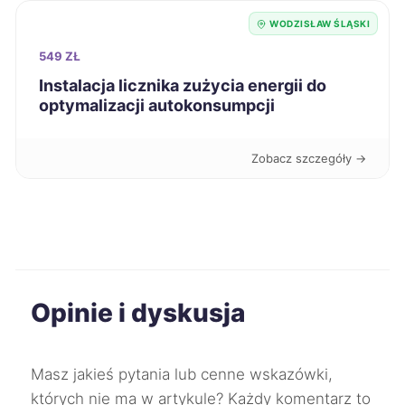
WODZISŁAW ŚLĄSKI
Lubin
728 zł
549 ZŁ
Instalacja licznika zużycia energii do
Elbląg
728 zł
optymalizacji autokonsumpcji
Siemianowice Śląskie
729 zł
TWÓJ REGION
Zobacz szczegóły →
Białystok
730 zł
Świdnica
730 zł
Skierniewice
732 zł
Opinie i dyskusja
Starogard Gdański
732 zł
Masz jakieś pytania lub cenne wskazówki,
Knurów
732 zł
TWÓJ REGION
których nie ma w artykule? Każdy komentarz to