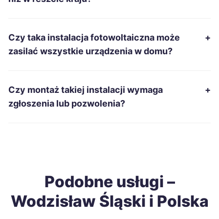
Dębica
699 zł
Czy taka instalacja fotowoltaiczna może
+
Kielce
700 zł
zasilać wszystkie urządzenia w domu?
Ostrołęka
701 zł
Czy montaż takiej instalacji wymaga
+
Zduńska Wola
701 zł
zgłoszenia lub pozwolenia?
Tomaszów Mazowiecki
702 zł
Gniezno
703 zł
Podobne usługi –
Piekary Śląskie
703 zł
TWÓJ REGION
Wodzisław Śląski i Polska
Malbork
703 zł