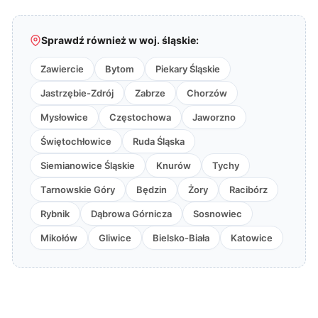
Sprawdź również w woj. śląskie:
Zawiercie
Bytom
Piekary Śląskie
Jastrzębie-Zdrój
Zabrze
Chorzów
Mysłowice
Częstochowa
Jaworzno
Świętochłowice
Ruda Śląska
Siemianowice Śląskie
Knurów
Tychy
Tarnowskie Góry
Będzin
Żory
Racibórz
Rybnik
Dąbrowa Górnicza
Sosnowiec
Mikołów
Gliwice
Bielsko-Biała
Katowice