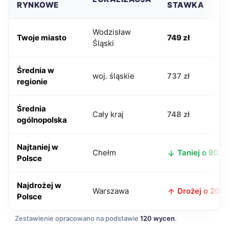
RYNKOWE
STAWKA
Wodzisław
Twoje miasto
749 zł
Śląski
Średnia w
woj. śląskie
737 zł
regionie
Średnia
Cały kraj
748 zł
ogólnopolska
Najtaniej w
Chełm
Taniej o 90 zł
Polsce
Najdrożej w
Warszawa
Drożej o 201 z
Polsce
Zestawienie opracowano na podstawie
120 wycen
.