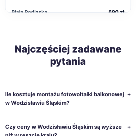
Biała Podlaska
690 zł
Wałbrzych
691 zł
Zawiercie
Najczęściej zadawane
691 zł
TWÓJ REGION
pytania
Tczew
696 zł
Zamość
696 zł
Ile kosztuje montażu fotowoltaiki balkonowej
+
Kutno
696 zł
w Wodzisławiu Śląskim?
Bytom
697 zł
TWÓJ REGION
Czy ceny w Wodzisławiu Śląskim są wyższe
+
Ostrowiec Świętokrzyski
697 zł
niż w reszcie kraju?