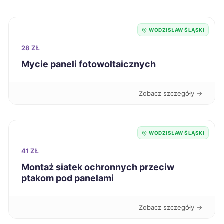
Łomża
704 zł
WODZISŁAW ŚLĄSKI
Jarosław
704 zł
28 ZŁ
Mycie paneli fotowoltaicznych
Konin
706 zł
Zobacz szczegóły →
Ostrów Wielkopolski
706 zł
Szczecinek
708 zł
WODZISŁAW ŚLĄSKI
41 ZŁ
Mielec
711 zł
Montaż siatek ochronnych przeciw
ptakom pod panelami
Jastrzębie-Zdrój
711 zł
TWÓJ REGION
Zobacz szczegóły →
Zabrze
712 zł
TWÓJ REGION