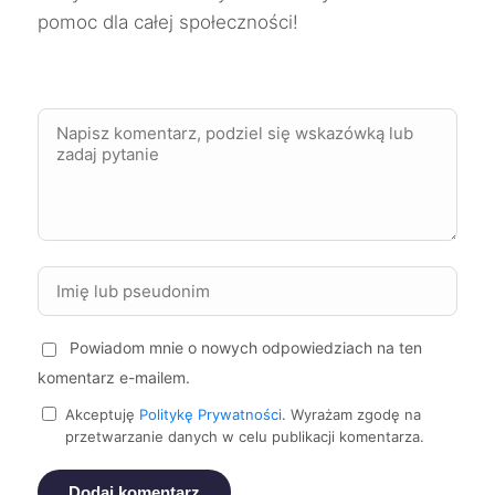
pomoc dla całej społeczności!
Oświęcim
732 zł
Tychy
733 zł
TWÓJ REGION
Tarnowskie Góry
733 zł
TWÓJ REGION
Leszno
734 zł
Radomsko
734 zł
Powiadom mnie o nowych odpowiedziach na ten
Będzin
735 zł
TWÓJ REGION
komentarz e-mailem.
Suwałki
736 zł
Akceptuję
Politykę Prywatności
. Wyrażam zgodę na
przetwarzanie danych w celu publikacji komentarza.
Żory
737 zł
TWÓJ REGION
Dodaj komentarz