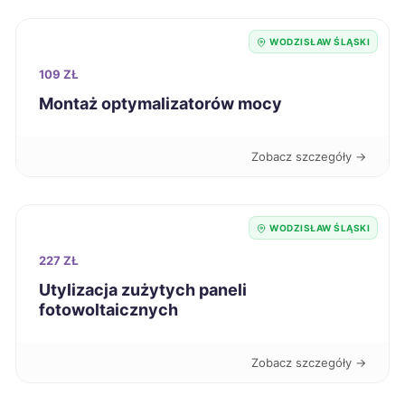
Ciechanów
713 zł
WODZISŁAW ŚLĄSKI
109 ZŁ
Kwidzyn
713 zł
Montaż optymalizatorów mocy
Nowa Sól
713 zł
Zobacz szczegóły →
Chorzów
714 zł
TWÓJ REGION
WODZISŁAW ŚLĄSKI
Krosno
714 zł
227 ZŁ
Mysłowice
Utylizacja zużytych paneli
715 zł
TWÓJ REGION
fotowoltaicznych
Jelenia Góra
716 zł
Zobacz szczegóły →
Żary
716 zł