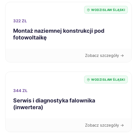
WODZISŁAW ŚLĄSKI
Częstochowa
720 zł
TWÓJ REGION
322 ZŁ
Jaworzno
720 zł
Montaż naziemnej konstrukcji pod
TWÓJ REGION
fotowoltaikę
Nowy Sącz
721 zł
Zobacz szczegóły →
Ełk
721 zł
Głogów
WODZISŁAW ŚLĄSKI
721 zł
344 ZŁ
Świętochłowice
721 zł
TWÓJ REGION
Serwis i diagnostyka falownika
(inwertera)
Piła
722 zł
Zobacz szczegóły →
Stargard
722 zł