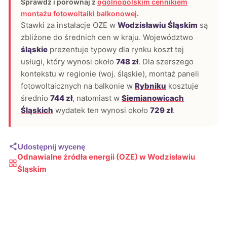
Sprawdź i porównaj z
ogólnopolskim cennikiem
montażu fotowoltaiki balkonowej
.
Stawki za instalacje OZE w
Wodzisławiu Śląskim
są
zbliżone do średnich cen w kraju. Województwo
śląskie
prezentuje typowy dla rynku koszt tej
usługi, który wynosi około
748 zł
. Dla szerszego
kontekstu w regionie (woj. śląskie), montaż paneli
fotowoltaicznych na balkonie w
Rybniku
kosztuje
średnio
744 zł
, natomiast w
Siemianowicach
Śląskich
wydatek ten wynosi około
729 zł
.
Udostępnij wycenę
Odnawialne źródła energii (OZE) w Wodzisławiu
Śląskim