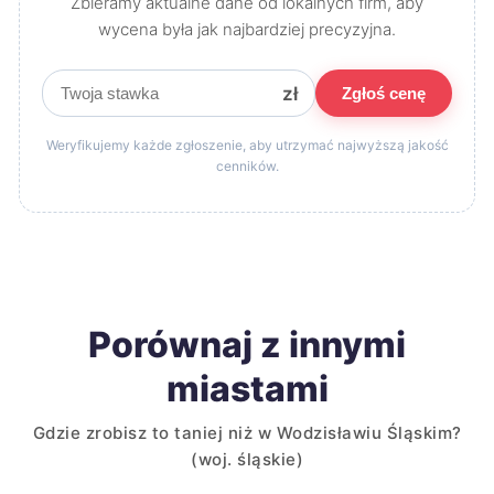
Zbieramy aktualne dane od lokalnych firm, aby
wycena była jak najbardziej precyzyjna.
zł
Zgłoś cenę
Weryfikujemy każde zgłoszenie, aby utrzymać najwyższą jakość
cenników.
Porównaj z innymi
miastami
Gdzie zrobisz to taniej niż w Wodzisławiu Śląskim?
(woj. śląskie)