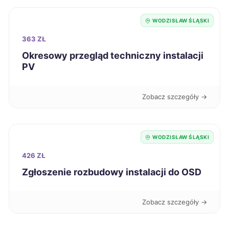
Inowrocław
722 zł
WODZISŁAW ŚLĄSKI
363 ZŁ
Chojnice
722 zł
Okresowy przegląd techniczny instalacji
PV
Ruda Śląska
723 zł
TWÓJ REGION
Zobacz szczegóły →
Tarnobrzeg
723 zł
Legnica
725 zł
WODZISŁAW ŚLĄSKI
426 ZŁ
Koszalin
726 zł
Zgłoszenie rozbudowy instalacji do OSD
Grudziądz
726 zł
Zobacz szczegóły →
Bolesławiec
727 zł