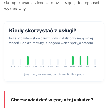
skomplikowania zlecenia oraz bieżącej dostępności
wykonawcy.
Kiedy skorzystać z usługi?
Poza szczytem słonecznym, gdy instalatorzy mają mniej
zleceń i lepsze terminy, a pogoda wciąż sprzyja pracom.
STY
LUT
MAR
KWI
MAJ
CZE
LIP
SIE
WRZ
PAŹ
LIS
GRU
(marzec, wrzesień, październik, listopad)
Chcesz wiedzieć więcej o tej usłudze?