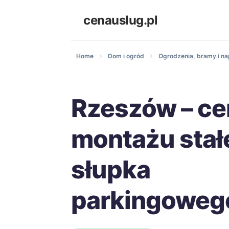
cenauslug.pl
Home
Dom i ogród
Ogrodzenia, bramy i n
Rzeszów – ce
montażu stał
słupka
parkingoweg