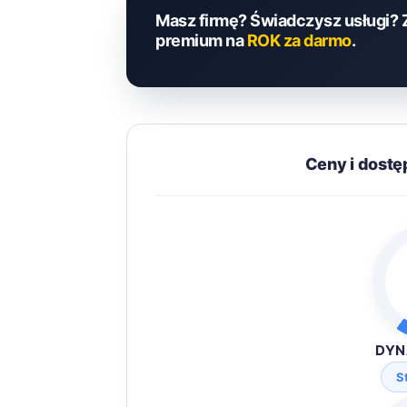
Masz firmę? Świadczysz usługi? 
premium na
ROK za darmo
.
Ceny i dost
DYN
S