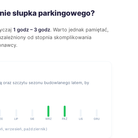
anie słupka parkingowego?
wyczaj
1 godz – 3 godz
. Warto jednak pamiętać,
e uzależniony od stopnia skomplikowania
onawcy.
mą oraz szczytu sezonu budowlanego latem, by
ZE
LIP
SIE
WRZ
PAŹ
LIS
GRU
ń, wrzesień, październik)