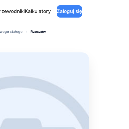
rzewodniki
Kalkulatory
Zaloguj się
owego stałego
Rzeszów