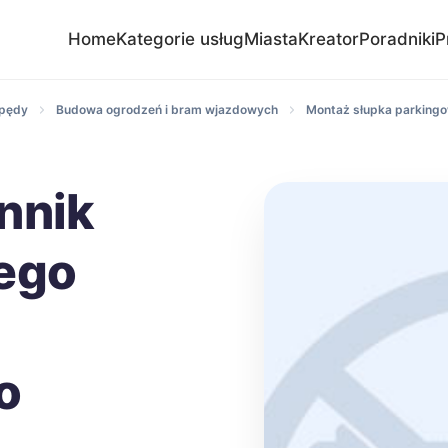
Home
Kategorie usług
Miasta
Kreator
Poradniki
P
apędy
Budowa ogrodzeń i bram wjazdowych
Montaż słupka parking
nnik
ego
o