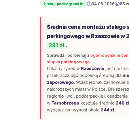
04.06.2026
65 w
woj. podkarpackie
Średnia cena montażu stałego 
parkingowego w Rzeszowie w 2
281 zł
.
Sprawdź i porównaj z
ogólnopolskim cen
słupka parkingowego
.
Lokalny rynek w
Rzeszowie
jest niezna
przekracza ogólnopolską średnią dla
mo
zaporowego
. Wciąż jednak zachowuje 
najdroższych miast w Polsce. Dla szers
regionie (woj. podkarpackie), osadzani
w
Tarnobrzegu
kosztuje średnio
240 z
wydatek ten wynosi około
244 zł
.