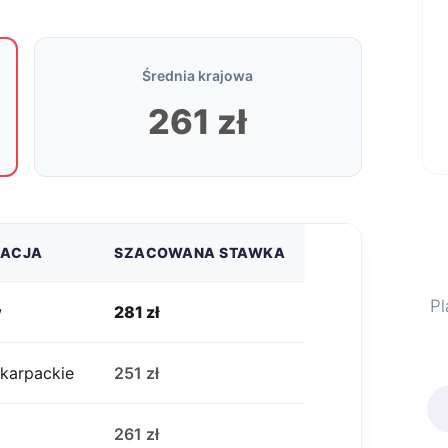
Średnia krajowa
261 zł
ZACJA
SZACOWANA STAWKA
Pl
w
281 zł
karpackie
251 zł
j
261 zł