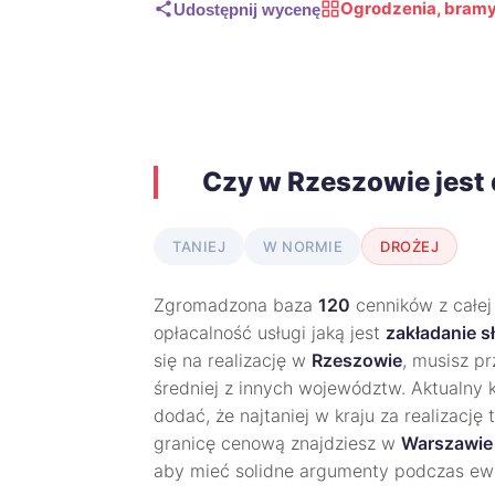
Ogrodzenia, bramy
Udostępnij wycenę
Czy w Rzeszowie jest
TANIEJ
W NORMIE
DROŻEJ
Zgromadzona baza
120
cenników z całej
opłacalność usługi jaką jest
zakładanie 
się na realizację w
Rzeszowie
, musisz p
średniej z innych województw. Aktualny 
dodać, że najtaniej w kraju za realizację 
granicę cenową znajdziesz w
Warszawie
aby mieć solidne argumenty podczas ew