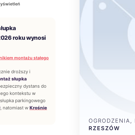
yświetleń
słupka
026 roku wynosi
nikiem montażu stałego
cznie droższy i
ntaż słupka
bezpieczny dystans do
zego kontekstu w
e słupka parkingowego
ł
, natomiast w
Krośnie
OGRODZENIA,
RZESZÓW