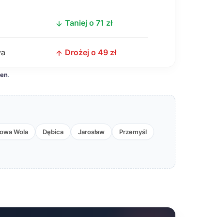
Taniej o 71 zł
wa
Drożej o 49 zł
cen
.
lowa Wola
Dębica
Jarosław
Przemyśl