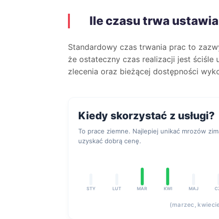
Ile czasu trwa ustawi
Standardowy czas trwania prac to zaz
że ostateczny czas realizacji jest ściśl
zlecenia oraz bieżącej dostępności wyk
Kiedy skorzystać z usługi?
To prace ziemne. Najlepiej unikać mrozów zi
uzyskać dobrą cenę.
STY
LUT
MAR
KWI
MAJ
C
(marzec, kwiecie