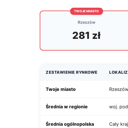
TWOJE MIASTO
Rzeszów
281 zł
ZESTAWIENIE RYNKOWE
LOKALI
Twoje miasto
Rzeszó
Średnia w regionie
woj. pod
Średnia ogólnopolska
Cały kra