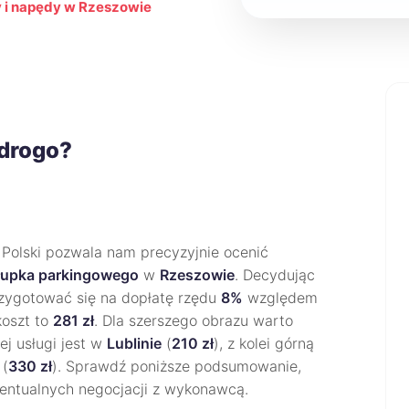
 i napędy w Rzeszowie
 drogo?
 Polski pozwala nam precyzyjnie ocenić
słupka parkingowego
w
Rzeszowie
. Decydując
rzygotować się na dopłatę rzędu
8%
względem
koszt to
281 zł
. Dla szerszego obrazu warto
tej usługi jest w
Lublinie
(
210 zł
), z kolei górną
(
330 zł
). Sprawdź poniższe podsumowanie,
entualnych negocjacji z wykonawcą.