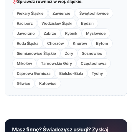
Sprawdź również w woj. śląskie:
Piekary Śląskie
Zawiercie
Świętochłowice
Racibórz
Wodzisław Śląski
Będzin
Jaworzno
Zabrze
Rybnik
Mysłowice
Ruda Śląska
Chorzów
Knurów
Bytom
Siemianowice Śląskie
Żory
Sosnowiec
Mikołów
Tarnowskie Góry
Częstochowa
Dąbrowa Górnicza
Bielsko-Biała
Tychy
Gliwice
Katowice
Masz firmę? Świadczysz usługi? Zyskaj