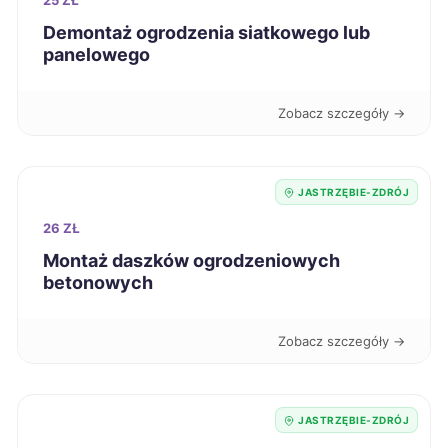
25 ZŁ
Demontaż ogrodzenia siatkowego lub
Chojnice
250 zł
panelowego
Racibórz
250 zł
TWÓJ REGION
Zobacz szczegóły →
Wałbrzych
250 zł
JASTRZĘBIE-ZDRÓJ
Zduńska Wola
250 zł
26 ZŁ
Wodzisław Śląski
Montaż daszków ogrodzeniowych
250 zł
TWÓJ REGION
betonowych
Kędzierzyn-Koźle
252 zł
Zobacz szczegóły →
Świdnica
252 zł
JASTRZĘBIE-ZDRÓJ
Tczew
252 zł