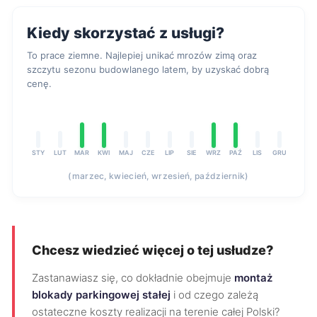
Kiedy skorzystać z usługi?
To prace ziemne. Najlepiej unikać mrozów zimą oraz
szczytu sezonu budowlanego latem, by uzyskać dobrą
cenę.
STY
LUT
MAR
KWI
MAJ
CZE
LIP
SIE
WRZ
PAŹ
LIS
GRU
(marzec, kwiecień, wrzesień, październik)
Chcesz wiedzieć więcej o tej usłudze?
Zastanawiasz się, co dokładnie obejmuje
montaż
blokady parkingowej stałej
i od czego zależą
ostateczne koszty realizacji na terenie całej Polski?