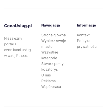
Bytom
263 zł
TWÓJ REGION
Jelenia Góra
263 zł
Nawigacja
Informacje
CenaUslug.pl
Strona główna
Kontakt
Kalisz
263 zł
Niezależny
Wybierz swoje
Polityka
portal z
miasto
prywatności
Siemianowice Śląskie
263 zł
TWÓJ REGION
cennikami usług
Wszystkie
w całej Polsce.
kategorie
Koszalin
264 zł
Stwórz pełny
kosztorys
O nas
Stargard
264 zł
Reklama i
Współpraca
Żory
264 zł
TWÓJ REGION
Lubin
265 zł