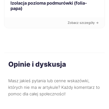
Izolacja pozioma podmurówki (folia-
papa)
Inowrocław
258 zł
Kutno
258 zł
Zobacz szczegóły →
Mysłowice
258 zł
TWÓJ REGION
Ruda Śląska
258 zł
TWÓJ REGION
Opinie i dyskusja
Oleśnica
258 zł
Konin
259 zł
Masz jakieś pytania lub cenne wskazówki,
których nie ma w artykule? Każdy komentarz to
Pabianice
259 zł
pomoc dla całej społeczności!
Skierniewice
259 zł