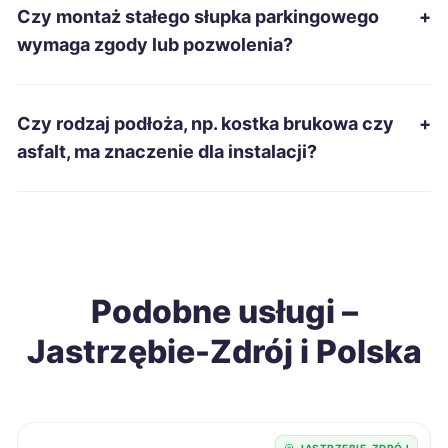
Czy montaż stałego słupka parkingowego
+
Piekary Śląskie
244 zł
TWÓJ REGION
wymaga zgody lub pozwolenia?
Stalowa Wola
244 zł
Czy rodzaj podłoża, np. kostka brukowa czy
+
Malbork
245 zł
asfalt, ma znaczenie dla instalacji?
Oświęcim
245 zł
Słupsk
245 zł
Podobne usługi –
Włocławek
245 zł
Jastrzębie-Zdrój i Polska
Piotrków Trybunalski
246 zł
Dębica
247 zł