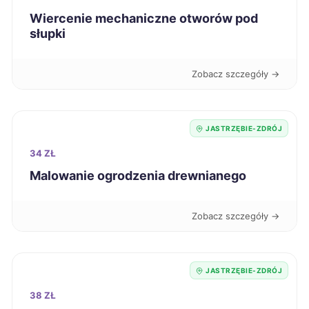
Wiercenie mechaniczne otworów pod
Zabrze
255 zł
TWÓJ REGION
słupki
Tarnów
256 zł
Zobacz szczegóły →
Mielec
257 zł
JASTRZĘBIE-ZDRÓJ
Ostrołęka
257 zł
34 ZŁ
Malowanie ogrodzenia drewnianego
Rybnik
257 zł
TWÓJ REGION
Zobacz szczegóły →
Żary
257 zł
Żyrardów
257 zł
JASTRZĘBIE-ZDRÓJ
Grudziądz
258 zł
38 ZŁ