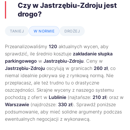
Czy w Jastrzębiu-Zdroju jest
drogo?
TANIEJ
W NORMIE
DROŻEJ
Przeanalizowaliśmy
120
aktualnych wycen, aby
sprawdzić, ile średnio kosztuje
zakładanie słupka
parkingowego
w
Jastrzębiu-Zdroju
. Ceny w
Jastrzębiu-Zdroju
oscylują w granicach
260 zł
, co
niemal idealnie pokrywa się z rynkową normą. Nie
przepłacasz, ale też trudno tu o drastyczne
oszczędności. Skrajne wyceny z naszego systemu
pochodzą z ofert w
Lublinie
(najtańsze:
210 zł
) oraz w
Warszawie
(najdroższe:
330 zł
). Sprawdź poniższe
podsumowanie, aby mieć solidne argumenty podczas
ewentualnych negocjacji z wykonawcą.