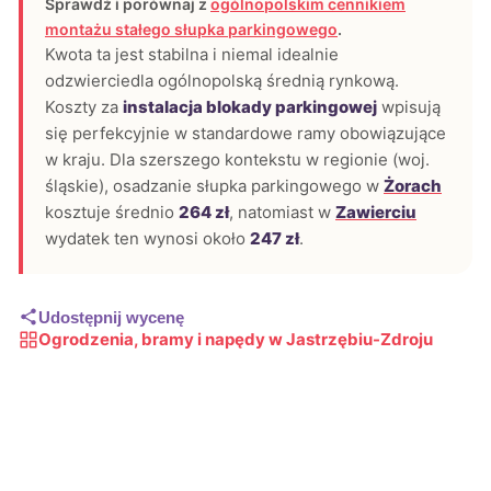
Sprawdź i porównaj z
ogólnopolskim cennikiem
montażu stałego słupka parkingowego
.
Kwota ta jest stabilna i niemal idealnie
odzwierciedla ogólnopolską średnią rynkową.
Koszty za
instalacja blokady parkingowej
wpisują
się perfekcyjnie w standardowe ramy obowiązujące
w kraju. Dla szerszego kontekstu w regionie (woj.
śląskie), osadzanie słupka parkingowego w
Żorach
kosztuje średnio
264 zł
, natomiast w
Zawierciu
wydatek ten wynosi około
247 zł
.
Udostępnij wycenę
Ogrodzenia, bramy i napędy w Jastrzębiu-Zdroju