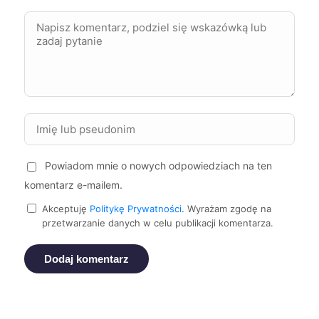
Starogard Gdański
259 zł
Szczecin
260 zł
Chorzów
260 zł
TWÓJ REGION
Kwidzyn
260 zł
Powiadom mnie o nowych odpowiedziach na ten
Jastrzębie-Zdrój
260 zł
komentarz e-mailem.
TWOJE MIASTO
Akceptuję
Politykę Prywatności
. Wyrażam zgodę na
przetwarzanie danych w celu publikacji komentarza.
Knurów
261 zł
TWÓJ REGION
Dodaj komentarz
Leszno
262 zł
Bolesławiec
263 zł