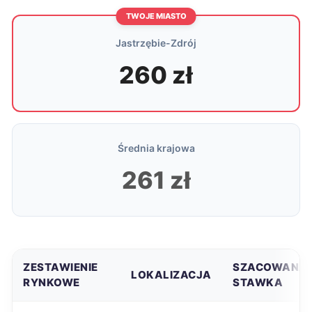
TWOJE MIASTO
Jastrzębie-Zdrój
260 zł
Średnia krajowa
261 zł
ZESTAWIENIE
SZACOWANA
LOKALIZACJA
RYNKOWE
STAWKA