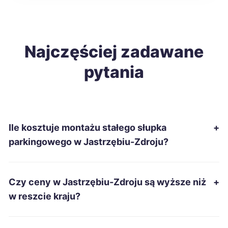
Tarnobrzeg
240 zł
Sanok
Najczęściej zadawane
242 zł
pytania
Ełk
243 zł
Suwałki
243 zł
Ile kosztuje montażu stałego słupka
+
Gniezno
244 zł
parkingowego w Jastrzębiu-Zdroju?
Krosno
244 zł
Czy ceny w Jastrzębiu-Zdroju są wyższe niż
+
Nowa Sól
244 zł
w reszcie kraju?
Ostrów Wielkopolski
244 zł