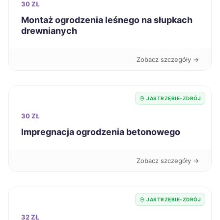
30 ZŁ
Będzin
252 zł
Montaż ogrodzenia leśnego na słupkach
TWÓJ REGION
drewnianych
Ciechanów
254 zł
Zobacz szczegóły →
Nysa
254 zł
Przemyśl
JASTRZĘBIE-ZDRÓJ
254 zł
30 ZŁ
Radom
254 zł
Impregnacja ogrodzenia betonowego
Siedlce
254 zł
Zobacz szczegóły →
Elbląg
255 zł
JASTRZĘBIE-ZDRÓJ
Jaworzno
255 zł
TWÓJ REGION
32 ZŁ