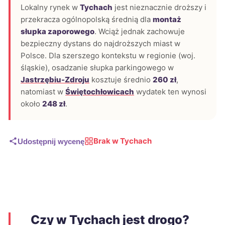
Lokalny rynek w
Tychach
jest nieznacznie droższy i
przekracza ogólnopolską średnią dla
montaż
słupka zaporowego
. Wciąż jednak zachowuje
bezpieczny dystans do najdroższych miast w
Polsce. Dla szerszego kontekstu w regionie (woj.
śląskie), osadzanie słupka parkingowego w
Jastrzębiu-Zdroju
kosztuje średnio
260 zł
,
natomiast w
Świętochłowicach
wydatek ten wynosi
około
248 zł
.
Brak w Tychach
Udostępnij wycenę
Czy w Tychach jest drogo?