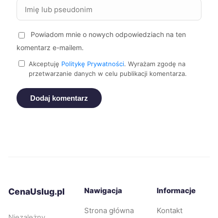
Chorzów
260 zł
TWÓJ REGION
Powiadom mnie o nowych odpowiedziach na ten
komentarz e-mailem.
Kwidzyn
260 zł
Akceptuję
Politykę Prywatności
. Wyrażam zgodę na
przetwarzanie danych w celu publikacji komentarza.
Jastrzębie-Zdrój
260 zł
TWÓJ REGION
Dodaj komentarz
Knurów
261 zł
TWÓJ REGION
Leszno
262 zł
Bolesławiec
263 zł
Bytom
263 zł
Nawigacja
Informacje
TWÓJ REGION
CenaUslug.pl
Strona główna
Kontakt
Jelenia Góra
263 zł
Niezależny