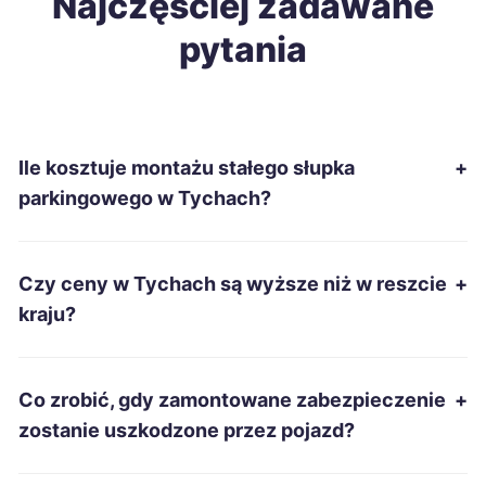
Najczęściej zadawane
pytania
Ełk
243 zł
Suwałki
243 zł
Ile kosztuje montażu stałego słupka
+
Gniezno
244 zł
parkingowego w Tychach?
Krosno
244 zł
Czy ceny w Tychach są wyższe niż w reszcie
+
Nowa Sól
244 zł
kraju?
Ostrów Wielkopolski
244 zł
Co zrobić, gdy zamontowane zabezpieczenie
+
Piekary Śląskie
244 zł
TWÓJ REGION
zostanie uszkodzone przez pojazd?
Stalowa Wola
244 zł