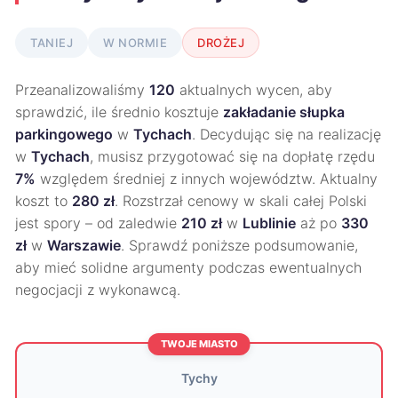
TANIEJ
W NORMIE
DROŻEJ
Przeanalizowaliśmy
120
aktualnych wycen, aby
sprawdzić, ile średnio kosztuje
zakładanie słupka
parkingowego
w
Tychach
. Decydując się na realizację
w
Tychach
, musisz przygotować się na dopłatę rzędu
7%
względem średniej z innych województw. Aktualny
koszt to
280 zł
. Rozstrzał cenowy w skali całej Polski
jest spory – od zaledwie
210 zł
w
Lublinie
aż po
330
zł
w
Warszawie
. Sprawdź poniższe podsumowanie,
aby mieć solidne argumenty podczas ewentualnych
negocjacji z wykonawcą.
TWOJE MIASTO
Tychy