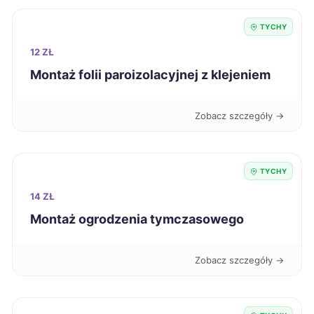
TYCHY
Nysa
254 zł
12 ZŁ
Montaż folii paroizolacyjnej z klejeniem
Przemyśl
254 zł
Radom
254 zł
Zobacz szczegóły →
Siedlce
254 zł
TYCHY
Elbląg
255 zł
14 ZŁ
Montaż ogrodzenia tymczasowego
Jaworzno
255 zł
TWÓJ REGION
Zobacz szczegóły →
Zabrze
255 zł
TWÓJ REGION
Tarnów
256 zł