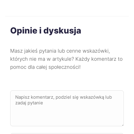
Mysłowice
258 zł
TWÓJ REGION
Opinie i dyskusja
Ruda Śląska
258 zł
TWÓJ REGION
Oleśnica
258 zł
Masz jakieś pytania lub cenne wskazówki,
których nie ma w artykule? Każdy komentarz to
Konin
259 zł
pomoc dla całej społeczności!
Pabianice
259 zł
Skierniewice
259 zł
Starogard Gdański
259 zł
Szczecin
260 zł