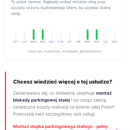
To prace ziemne. Najlepiej unikać mrozów zimą oraz
szczytu sezonu budowlanego latem, by uzyskać dobrą
cenę.
STY
LUT
MAR
KWI
MAJ
CZE
LIP
SIE
WRZ
PAŹ
LIS
GRU
(marzec, kwiecień, wrzesień, październik)
Chcesz wiedzieć więcej o tej usłudze?
Zastanawiasz się, co dokładnie obejmuje
montaż
blokady parkingowej stałej
i od czego zależą
ostateczne koszty realizacji na terenie całej Polski?
Przeczytaj nasz szczegółowy opis usługi.
Montaż słupka parkingowego stałego - pełny