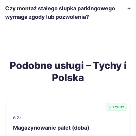
Czy montaż stałego słupka parkingowego
+
Malbork
245 zł
wymaga zgody lub pozwolenia?
Oświęcim
245 zł
Słupsk
245 zł
Podobne usługi – Tychy i
Włocławek
245 zł
Polska
Piotrków Trybunalski
246 zł
Dębica
247 zł
TYCHY
Jarosław
247 zł
6 ZŁ
Magazynowanie palet (doba)
Zawiercie
247 zł
TWÓJ REGION