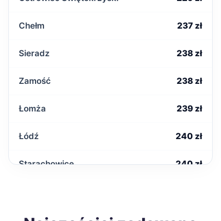
Chełm
237 zł
Sieradz
238 zł
Zamość
238 zł
Łomża
239 zł
Łódź
240 zł
Starachowice
240 zł
Tarnobrzeg
240 zł
Sanok
242 zł