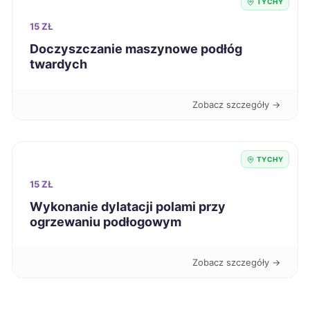
TYCHY
15 ZŁ
Mielec
257 zł
Doczyszczanie maszynowe podłóg
twardych
Ostrołęka
257 zł
Zobacz szczegóły →
Rybnik
257 zł
TWÓJ REGION
Żary
257 zł
TYCHY
15 ZŁ
Żyrardów
257 zł
Wykonanie dylatacji polami przy
ogrzewaniu podłogowym
Grudziądz
258 zł
Zobacz szczegóły →
Inowrocław
258 zł
Kutno
258 zł