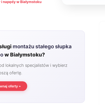
 i napędy w Białymstoku
sługi
montażu stałego słupka
go
w Białymstoku?
 lokalnych specjalistów i wybierz
pszą ofertę.
wnaj oferty »