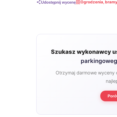
Ogrodzenia, bramy
Udostępnij wycenę
Szukasz wykonawcy u
parkingowe
Otrzymaj darmowe wyceny od
najle
Poró