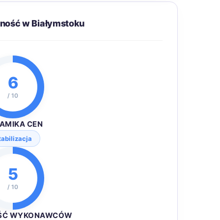
pność w Białymstoku
6
/ 10
AMIKA CEN
tabilizacja
5
/ 10
ŚĆ WYKONAWCÓW