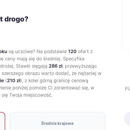
t drogo?
oku
są uczciwe? Na podstawie
120
ofert z
ne ceny mają się do średniej. Specyfika
 drożej. Stawki sięgają
286 zł
, przewyższając
la szerszego obrazu warto dodać, że najtaniej w
ie
(
210 zł
), z kolei górną granicę cenową
wienie poniżej pomoże Ci zorientować się, w
Pl
 się Twoja miejscowość.
Średnia krajowa