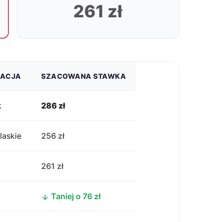
261 zł
ZACJA
SZACOWANA STAWKA
k
286 zł
laskie
256 zł
j
261 zł
Taniej o 76 zł