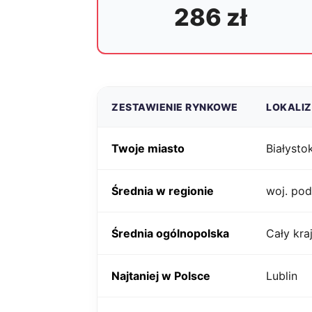
286 zł
ZESTAWIENIE RYNKOWE
LOKALI
Twoje miasto
Białysto
Średnia w regionie
woj. pod
Średnia ogólnopolska
Cały kra
Najtaniej w Polsce
Lublin