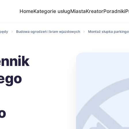
Home
Kategorie usług
Miasta
Kreator
Poradniki
P
apędy
Budowa ogrodzeń i bram wjazdowych
Montaż słupka parking
ennik
ego
o