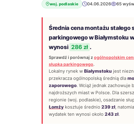
04.06.2026
65 wyśw
woj. podlaskie
Średnia cena montażu stałego 
parkingowego w Białymstoku w
wynosi
286 zł
.
Sprawdź i porównaj z
ogólnopolskim cen
słupka parkingowego
.
Lokalny rynek w
Białymstoku
jest niezn
przekracza ogólnopolską średnią dla
mo
zaporowego
. Wciąż jednak zachowuje 
najdroższych miast w Polsce. Dla szers
regionie (woj. podlaskie), osadzanie s
Łomży
kosztuje średnio
239 zł
, natomi
wydatek ten wynosi około
243 zł
.