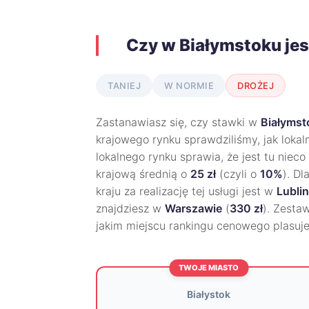
Czy w Białymstoku jes
TANIEJ
W NORMIE
DROŻEJ
Zastanawiasz się, czy stawki w
Białymst
krajowego rynku sprawdziliśmy, jak lokal
lokalnego rynku sprawia, że jest tu nieco
krajową średnią o
25 zł
(czyli o
10%
). D
kraju za realizację tej usługi jest w
Lublin
znajdziesz w
Warszawie
(
330 zł
). Zesta
jakim miejscu rankingu cenowego plasuje
TWOJE MIASTO
Białystok