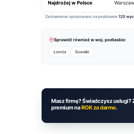
Najdrożej w Polsce
Warsza
Zestawienie opracowano na podstawie
120 wy
Sprawdź również w woj. podlaskie:
Łomża
Suwałki
Masz firmę? Świadczysz usługi? 
premium na
ROK za darmo
.