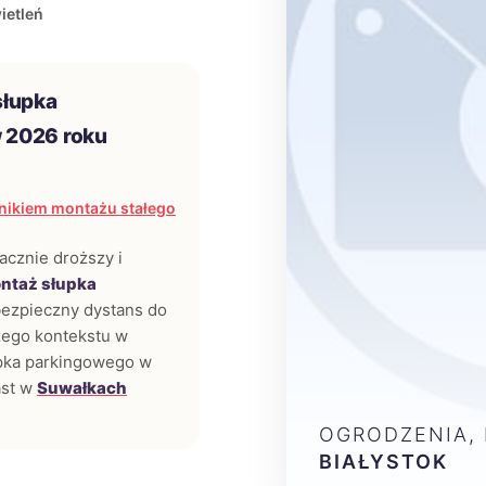
ietleń
słupka
 2026 roku
nikiem montażu stałego
acznie droższy i
ntaż słupka
bezpieczny dystans do
zego kontekstu w
łupka parkingowego w
ast w
Suwałkach
OGRODZENIA,
BIAŁYSTOK