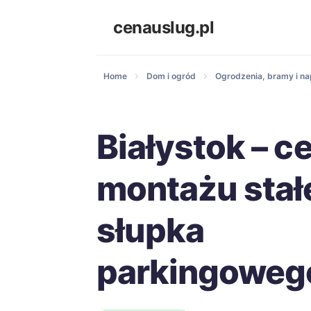
cenauslug.pl
Home
Dom i ogród
Ogrodzenia, bramy i n
Białystok – c
montażu stał
słupka
parkingoweg