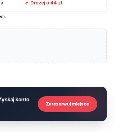
wa
Drożej o 44 zł
cen
.
Zyskaj konto
Zarezerwuj miejsce