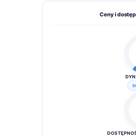
Ceny i dostę
DYN
S
DOSTĘPNO