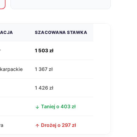
ZACJA
SZACOWANA STAWKA
w
1 503 zł
karpackie
1 367 zł
j
1 426 zł
Taniej o 403 zł
wa
Drożej o 297 zł