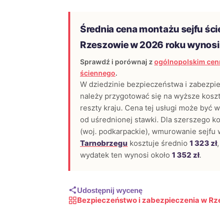
Średnia cena montażu sejfu śc
Rzeszowie w 2026 roku wynos
Sprawdź i porównaj z
ogólnopolskim cen
ściennego
.
W dziedzinie bezpieczeństwa i zabezpi
należy przygotować się na wyższe kosz
reszty kraju. Cena tej usługi może być 
od uśrednionej stawki. Dla szerszego k
(woj. podkarpackie), wmurowanie sejfu 
Tarnobrzegu
kosztuje średnio
1 323 zł
wydatek ten wynosi około
1 352 zł
.
Udostępnij wycenę
Bezpieczeństwo i zabezpieczenia w R