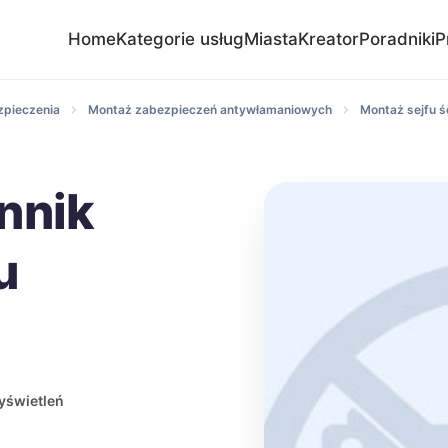
Home
Kategorie usług
Miasta
Kreator
Poradniki
P
zpieczenia
Montaż zabezpieczeń antywłamaniowych
Montaż sejfu 
nnik
u
yświetleń