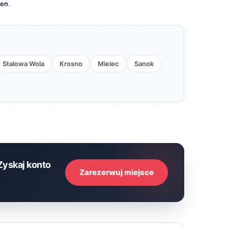
cen
.
Stalowa Wola
Krosno
Mielec
Sanok
Zyskaj konto
Zarezerwuj miejsce