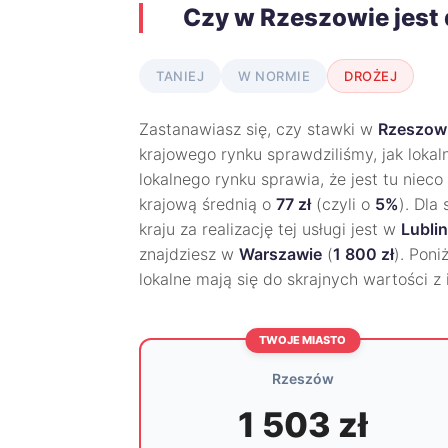
Czy w Rzeszowie jest
TANIEJ
W NORMIE
DROŻEJ
Zastanawiasz się, czy stawki w
Rzeszow
krajowego rynku sprawdziliśmy, jak lokal
lokalnego rynku sprawia, że jest tu nieco
krajową średnią o
77 zł
(czyli o
5%
). Dla
kraju za realizację tej usługi jest w
Lublin
znajdziesz w
Warszawie
(
1 800 zł
). Poni
lokalne mają się do skrajnych wartości z
TWOJE MIASTO
Rzeszów
1 503 zł