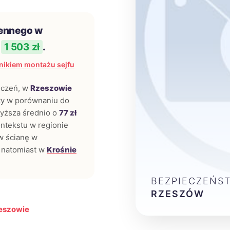
iennego w
i
1 503 zł
.
nikiem montażu sejfu
eczeń, w
Rzeszowie
ty w porównaniu do
wyższa średnio o
77 zł
ontekstu w regionie
w ścianę w
, natomiast w
Krośnie
BEZPIECZEŃST
RZESZÓW
zeszowie