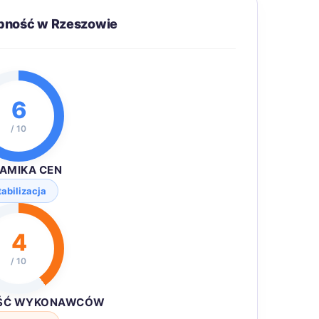
ępność w Rzeszowie
6
/ 10
AMIKA CEN
tabilizacja
4
/ 10
ŚĆ WYKONAWCÓW