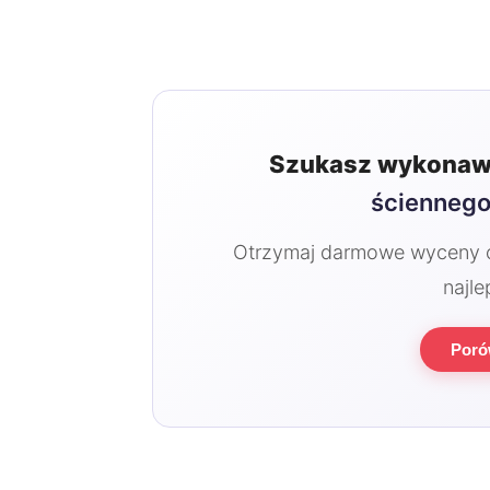
Szukasz wykonaw
ścienneg
Otrzymaj darmowe wyceny od
najle
Poró