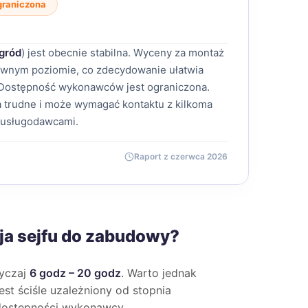
graniczona
gród
) jest obecnie stabilna. Wyceny za montaż
 równym poziomie, co zdecydowanie ułatwia
Dostępność wykonawców jest ograniczona.
 trudne i może wymagać kontaktu z kilkoma
 usługodawcami.
Raport z czerwca 2026
cja sejfu do zabudowy?
wyczaj
6 godz – 20 godz
. Warto jednak
jest ściśle uzależniony od stopnia
 dostępności wykonawcy.