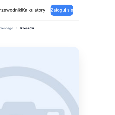
rzewodniki
Kalkulatory
Zaloguj się
ściennego
Rzeszów