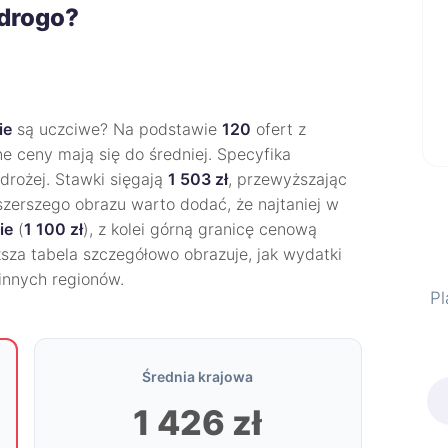
 drogo?
ie
są uczciwe? Na podstawie
120
ofert z
ne ceny mają się do średniej. Specyfika
 drożej. Stawki sięgają
1 503 zł
, przewyższając
 szerszego obrazu warto dodać, że najtaniej w
ie
(
1 100 zł
), z kolei górną granicę cenową
ższa tabela szczegółowo obrazuje, jak wydatki
 innych regionów.
Pl
Średnia krajowa
1 426 zł