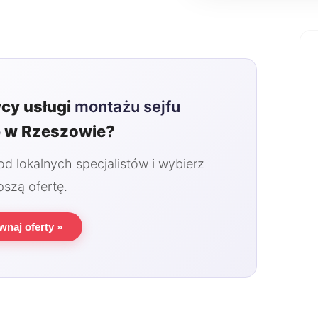
cy usługi
montażu sejfu
o
w Rzeszowie?
 lokalnych specjalistów i wybierz
pszą ofertę.
wnaj oferty »