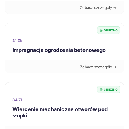
Zobacz szczegóły →
Elbląg
255 zł
Jaworzno
255 zł
GNIEZNO
31 ZŁ
Zabrze
255 zł
Impregnacja ogrodzenia betonowego
Tarnów
256 zł
Zobacz szczegóły →
Mielec
257 zł
GNIEZNO
Ostrołęka
257 zł
34 ZŁ
Wiercenie mechaniczne otworów pod
Rybnik
257 zł
słupki
Żary
257 zł