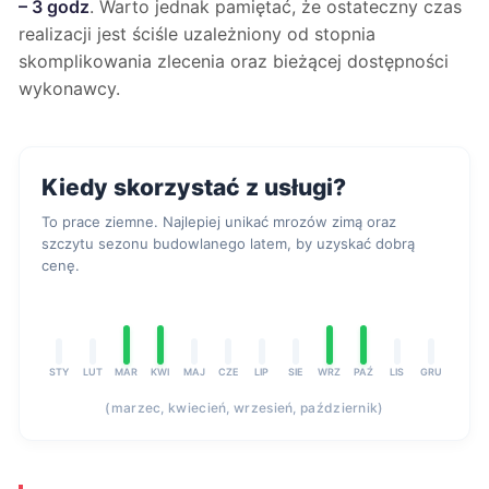
– 3 godz
. Warto jednak pamiętać, że ostateczny czas
realizacji jest ściśle uzależniony od stopnia
skomplikowania zlecenia oraz bieżącej dostępności
wykonawcy.
Kiedy skorzystać z usługi?
To prace ziemne. Najlepiej unikać mrozów zimą oraz
szczytu sezonu budowlanego latem, by uzyskać dobrą
cenę.
STY
LUT
MAR
KWI
MAJ
CZE
LIP
SIE
WRZ
PAŹ
LIS
GRU
(marzec, kwiecień, wrzesień, październik)