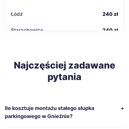
Łódź
240 zł
Starachowice
240 zł
Tarnobrzeg
240 zł
Sanok
Najczęściej zadawane
242 zł
pytania
Ełk
243 zł
Suwałki
243 zł
Ile kosztuje montażu stałego słupka
+
Gniezno
244 zł
TWOJE MIASTO
parkingowego w Gnieźnie?
Krosno
244 zł