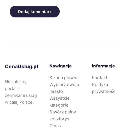
Dodaj komentarz
Leszno
262 zł
TWÓJ REGION
Bolesławiec
263 zł
Bytom
263 zł
Jelenia Góra
263 zł
Nawigacja
Informacje
CenaUslug.pl
Strona główna
Kontakt
Kalisz
263 zł
TWÓJ REGION
Niezależny
Wybierz swoje
Polityka
portal z
miasto
prywatności
Siemianowice Śląskie
263 zł
cennikami usług
Wszystkie
w całej Polsce.
kategorie
Koszalin
264 zł
Stwórz pełny
kosztorys
O nas
Stargard
264 zł