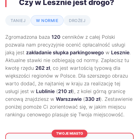
Czy w Lesznie jest drogo?
TANIEJ
W NORMIE
DROŻEJ
Zgromadzona baza
120
cenników z całej Polski
pozwala nam precyzyjnie ocenić opłacalność usługi
jaką jest
zakładanie słupka parkingowego
w
Lesznie
.
Aktualne stawki nie odbiegają od normy. Zapłacisz tu
kwotę rzędu
262 zł
, co jest wartością typową dla
większości regionów w Polsce. Dla szerszego obrazu
warto dodać, że najtaniej w kraju za realizację tej
usługi jest w
Lublinie
(
210 zł
), z kolei górną granicę
cenową znajdziesz w
Warszawie
(
330 zł
). Zestawienie
poniżej pomoże Ci zorientować się, w jakim miejscu
rankingu cenowego plasuje się Twoja miejscowość.
TWOJE MIASTO