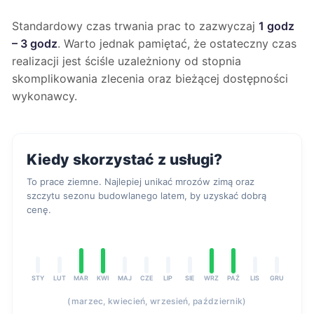
Standardowy czas trwania prac to zazwyczaj
1 godz
– 3 godz
. Warto jednak pamiętać, że ostateczny czas
realizacji jest ściśle uzależniony od stopnia
skomplikowania zlecenia oraz bieżącej dostępności
wykonawcy.
Kiedy skorzystać z usługi?
To prace ziemne. Najlepiej unikać mrozów zimą oraz
szczytu sezonu budowlanego latem, by uzyskać dobrą
cenę.
STY
LUT
MAR
KWI
MAJ
CZE
LIP
SIE
WRZ
PAŹ
LIS
GRU
(marzec, kwiecień, wrzesień, październik)