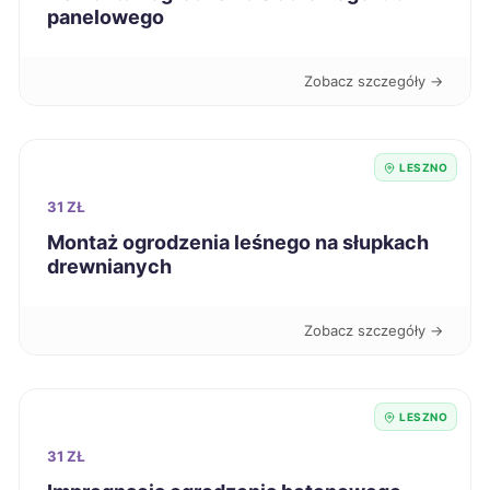
panelowego
Kędzierzyn-Koźle
252 zł
Zobacz szczegóły →
Świdnica
252 zł
LESZNO
Tczew
252 zł
31 ZŁ
Będzin
252 zł
Montaż ogrodzenia leśnego na słupkach
drewnianych
Ciechanów
254 zł
Zobacz szczegóły →
Nysa
254 zł
Przemyśl
254 zł
LESZNO
31 ZŁ
Radom
254 zł