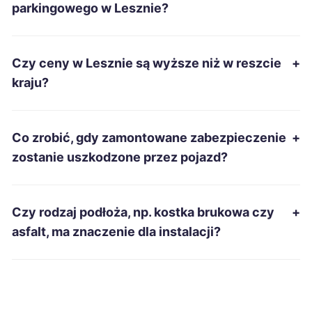
parkingowego w Lesznie?
Krosno
244 zł
Czy ceny w Lesznie są wyższe niż w reszcie
+
Nowa Sól
244 zł
kraju?
Ostrów Wielkopolski
244 zł
TWÓJ REGION
Co zrobić, gdy zamontowane zabezpieczenie
+
Piekary Śląskie
244 zł
zostanie uszkodzone przez pojazd?
Stalowa Wola
244 zł
Czy rodzaj podłoża, np. kostka brukowa czy
+
Malbork
245 zł
asfalt, ma znaczenie dla instalacji?
Oświęcim
245 zł
Słupsk
245 zł