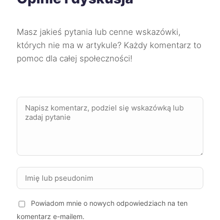
Konin
259 zł
TWÓJ REGION
Masz jakieś pytania lub cenne wskazówki,
których nie ma w artykule? Każdy komentarz to
Pabianice
259 zł
pomoc dla całej społeczności!
Skierniewice
259 zł
Starogard Gdański
259 zł
Szczecin
260 zł
Chorzów
260 zł
Kwidzyn
260 zł
Powiadom mnie o nowych odpowiedziach na ten
Jastrzębie-Zdrój
260 zł
komentarz e-mailem.