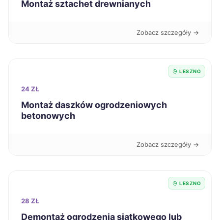
Montaż sztachet drewnianych
Piła
249 zł
TWÓJ REGION
Zobacz szczegóły →
Radomsko
249 zł
LESZNO
Szczecinek
249 zł
24 ZŁ
Montaż daszków ogrodzeniowych
Chojnice
250 zł
betonowych
Racibórz
250 zł
Zobacz szczegóły →
Wałbrzych
250 zł
LESZNO
Zduńska Wola
250 zł
28 ZŁ
Wodzisław Śląski
Demontaż ogrodzenia siatkowego lub
250 zł