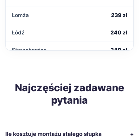
Łomża
239 zł
Łódź
240 zł
Starachowice
240 zł
Tarnobrzeg
240 zł
Sanok
Najczęściej zadawane
242 zł
pytania
Ełk
243 zł
Suwałki
243 zł
Ile kosztuje montażu stałego słupka
+
Gniezno
244 zł
TWÓJ REGION