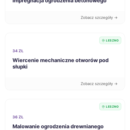
Impregnacja ogrodzenia betonowego
Siedlce
254 zł
Zobacz szczegóły →
Elbląg
255 zł
LESZNO
Jaworzno
255 zł
34 ZŁ
Wiercenie mechaniczne otworów pod
Zabrze
255 zł
słupki
Tarnów
256 zł
Zobacz szczegóły →
Mielec
257 zł
LESZNO
Ostrołęka
257 zł
36 ZŁ
Malowanie ogrodzenia drewnianego
Rybnik
257 zł