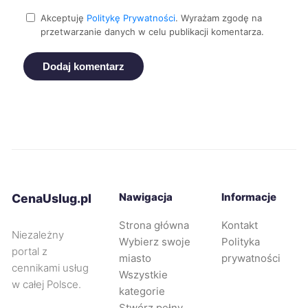
Akceptuję
Politykę Prywatności
. Wyrażam zgodę na
przetwarzanie danych w celu publikacji komentarza.
Knurów
261 zł
Dodaj komentarz
Leszno
262 zł
TWOJE MIASTO
Bolesławiec
263 zł
Bytom
263 zł
Jelenia Góra
263 zł
Nawigacja
Informacje
CenaUslug.pl
Strona główna
Kontakt
Kalisz
263 zł
TWÓJ REGION
Niezależny
Wybierz swoje
Polityka
portal z
miasto
prywatności
Siemianowice Śląskie
263 zł
cennikami usług
Wszystkie
w całej Polsce.
kategorie
Koszalin
264 zł
Stwórz pełny