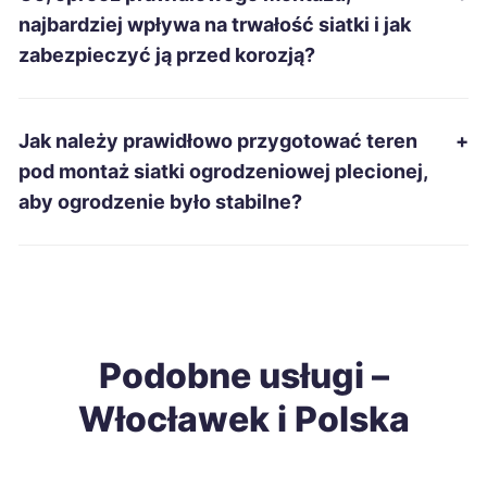
Siemianowice Śląskie
57 zł
najbardziej wpływa na trwałość siatki i jak
zabezpieczyć ją przed korozją?
Mielec
57 zł
Inowrocław
57 zł
Jak należy prawidłowo przygotować teren
+
TWÓJ REGION
pod montaż siatki ogrodzeniowej plecionej,
Jarosław
57 zł
aby ogrodzenie było stabilne?
Tarnów
58 zł
Ruda Śląska
58 zł
Podobne usługi –
Stargard
58 zł
Włocławek i Polska
Gniezno
58 zł