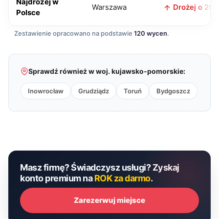
Najdrożej w
Warszawa
Drożej o 20 z
Polsce
Zestawienie opracowano na podstawie
120 wycen
.
Sprawdź również w woj. kujawsko-pomorskie:
Inowrocław
Grudziądz
Toruń
Bydgoszcz
Masz firmę? Świadczysz usługi? Zyskaj
konto premium na
ROK za darmo
.
Zarezerwuj miejsce