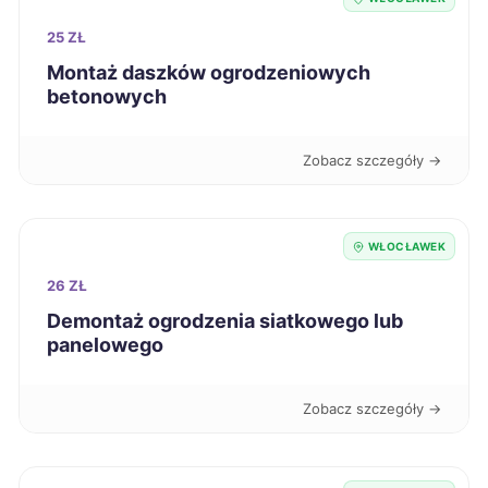
Zamość
59 zł
25 ZŁ
Montaż daszków ogrodzeniowych
Żory
59 zł
betonowych
Bytom
59 zł
Zobacz szczegóły →
Grudziądz
59 zł
TWÓJ REGION
WŁOCŁAWEK
Konin
59 zł
26 ZŁ
Piotrków Trybunalski
Demontaż ogrodzenia siatkowego lub
59 zł
panelowego
Włocławek
59 zł
TWOJE MIASTO
Zobacz szczegóły →
Łomża
59 zł