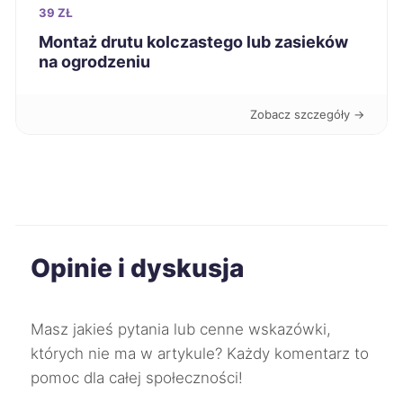
Głogów
60 zł
39 ZŁ
Montaż drutu kolczastego lub zasieków
na ogrodzeniu
Ciechanów
60 zł
Dębica
60 zł
Zobacz szczegóły →
Nowa Sól
60 zł
Przemyśl
60 zł
Opinie i dyskusja
Puławy
60 zł
Racibórz
60 zł
Masz jakieś pytania lub cenne wskazówki,
których nie ma w artykule? Każdy komentarz to
Skierniewice
60 zł
pomoc dla całej społeczności!