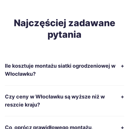
Starachowice
55 zł
Lublin
Najczęściej zadawane
56 zł
pytania
Pabianice
56 zł
Biała Podlaska
56 zł
Ile kosztuje montażu siatki ogrodzeniowej w
+
Jelenia Góra
57 zł
Włocławku?
Piła
57 zł
Czy ceny w Włocławku są wyższe niż w
+
Tczew
57 zł
reszcie kraju?
Mysłowice
57 zł
Co, oprócz prawidłowego montażu,
+