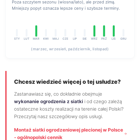
Poza szczytem sezonu (wiosna/lato), ale przed zimą.
Mniejszy popyt oznacza lepsze ceny i szybsze terminy.
STY
LUT
MAR
KWI
MAJ
CZE
LIP
SIE
WRZ
PAŹ
LIS
GRU
(marzec, wrzesień, październik, listopad)
Chcesz wiedzieć więcej o tej usłudze?
Zastanawiasz się, co dokładnie obejmuje
wykonanie ogrodzenia z siatki
i od czego zależą
ostateczne koszty realizacji na terenie całej Polski?
Przeczytaj nasz szczegółowy opis usługi.
Montaż siatki ogrodzeniowej plecionej w Polsce
- ogólnopolski cennik