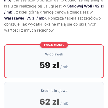
mb
). Dla szerszego obrazu warto dodać, że najtaniej w
kraju za realizację tej usługi jest w
Stalowej Woli
(
42 zł
/ mb
), z kolei górną granicę cenową znajdziesz w
Warszawie
(
79 zł / mb
). Poniższa tabela szczegółowo
obrazuje, jak wydatki lokalne mają się do skrajnych
wartości z innych regionów.
TWOJE MIASTO
Włocławek
59 zł
/ mb
Średnia krajowa
62 zł
/ mb