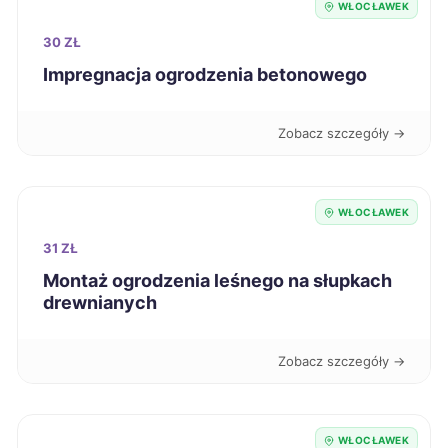
WŁOCŁAWEK
Wałbrzych
59 zł
30 ZŁ
Chojnice
59 zł
Impregnacja ogrodzenia betonowego
Kędzierzyn-Koźle
59 zł
Zobacz szczegóły →
Krosno
59 zł
WŁOCŁAWEK
Kutno
59 zł
31 ZŁ
Montaż ogrodzenia leśnego na słupkach
Malbork
59 zł
drewnianych
Ostrów Wielkopolski
59 zł
Zobacz szczegóły →
Piekary Śląskie
59 zł
WŁOCŁAWEK