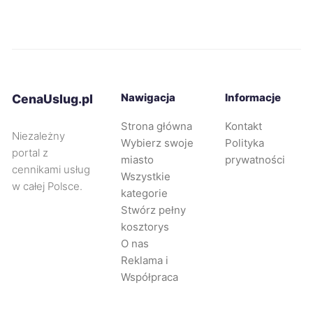
Lubin
62 zł
Ełk
62 zł
Bolesławiec
62 zł
Nawigacja
Informacje
CenaUslug.pl
Strona główna
Kontakt
Ostrołęka
62 zł
Niezależny
Wybierz swoje
Polityka
portal z
miasto
prywatności
Radomsko
62 zł
cennikami usług
Wszystkie
w całej Polsce.
kategorie
Starogard Gdański
62 zł
Stwórz pełny
kosztorys
O nas
Świętochłowice
62 zł
Reklama i
Współpraca
Będzin
62 zł