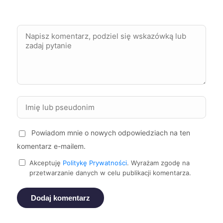
Rybnik
61 zł
Zabrze
61 zł
Elbląg
61 zł
Kwidzyn
61 zł
Oświęcim
61 zł
Powiadom mnie o nowych odpowiedziach na ten
Szczecinek
61 zł
komentarz e-mailem.
Akceptuję
Politykę Prywatności
. Wyrażam zgodę na
przetwarzanie danych w celu publikacji komentarza.
Żary
61 zł
Dodaj komentarz
Kalisz
62 zł