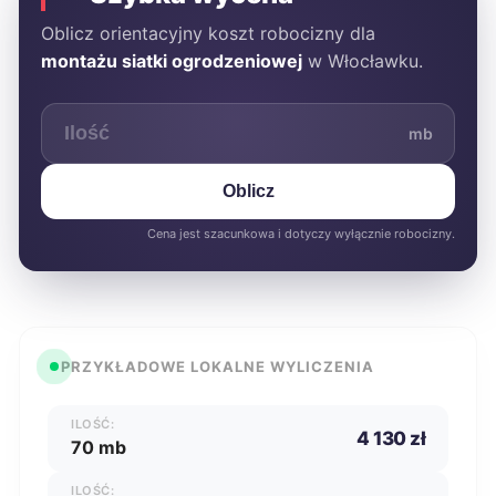
Oblicz orientacyjny koszt robocizny dla
montażu siatki ogrodzeniowej
w Włocławku.
mb
Oblicz
Cena jest szacunkowa i dotyczy wyłącznie robocizny.
PRZYKŁADOWE LOKALNE WYLICZENIA
ILOŚĆ:
4 130 zł
70 mb
ILOŚĆ: