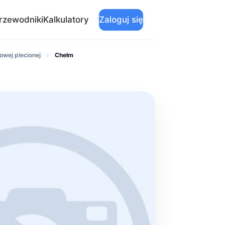
rzewodniki
Kalkulatory
Zaloguj się
owej plecionej
Chełm