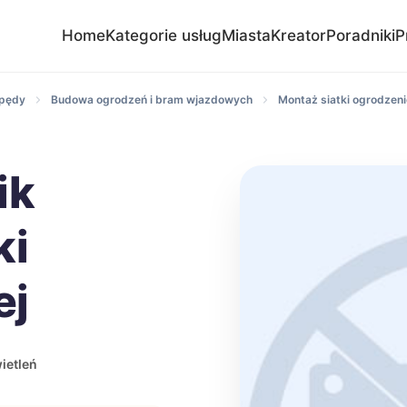
Home
Kategorie usług
Miasta
Kreator
Poradniki
P
apędy
Budowa ogrodzeń i bram wjazdowych
Montaż siatki ogrodzeni
ik
ki
ej
ietleń