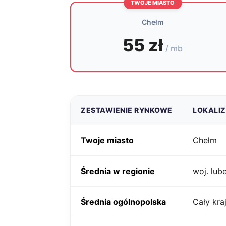
TWOJE MIASTO
Chełm
55 zł
/ mb
ZESTAWIENIE RYNKOWE
LOKALI
Twoje miasto
Chełm
Średnia w regionie
woj. lube
Średnia ogólnopolska
Cały kra