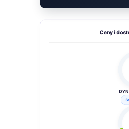
Ceny i dos
DYN
S