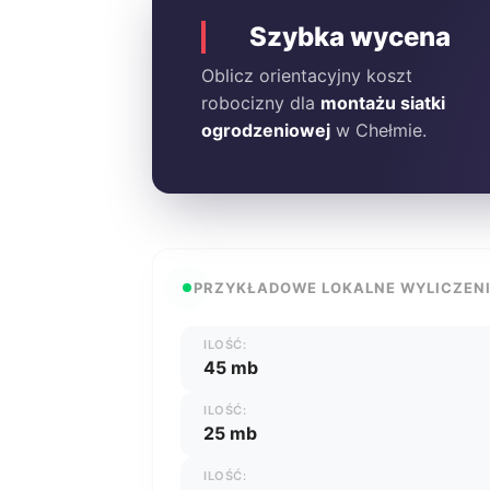
Szybka wycena
Oblicz orientacyjny koszt
robocizny dla
montażu siatki
ogrodzeniowej
w Chełmie.
PRZYKŁADOWE LOKALNE WYLICZEN
ILOŚĆ:
45 mb
ILOŚĆ:
25 mb
ILOŚĆ: