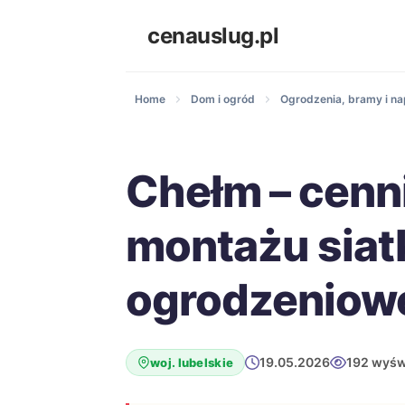
cenauslug.pl
Home
Dom i ogród
Ogrodzenia, bramy i n
Chełm – cenn
montażu siat
ogrodzeniow
19.05.2026
192 wyśw
woj. lubelskie