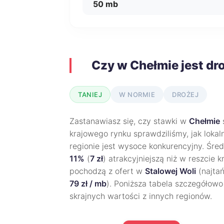
50 mb
Czy w Chełmie jest dr
TANIEJ
W NORMIE
DROŻEJ
Zastanawiasz się, czy stawki w
Chełmie
krajowego rynku sprawdziliśmy, jak lokal
regionie jest wysoce konkurencyjny. Śred
11%
(
7 zł
) atrakcyjniejszą niż w reszcie
pochodzą z ofert w
Stalowej Woli
(najta
79 zł / mb
). Poniższa tabela szczegółowo 
skrajnych wartości z innych regionów.