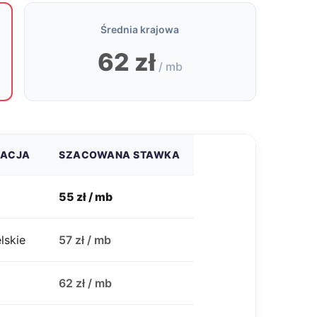
Średnia krajowa
62 zł
/ mb
ZACJA
SZACOWANA STAWKA
55 zł / mb
lskie
57 zł / mb
j
62 zł / mb