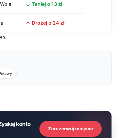
 Wola
Taniej o 13 zł
wa
Drożej o 24 zł
cen
.
Puławy
Zyskaj konto
Zarezerwuj miejsce