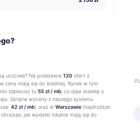
ogo?
są uczciwe? Na podstawie
120
ofert z
Pl
ne ceny mają się do średniej. Rynek w tym
nio zapłacisz tu
55 zł / mb
, co daje stawkę o
 kraju. Skrajne wyceny z naszego systemu
ńsze:
42 zł / mb
) oraz w
Warszawie
(najdroższe:
obrazuje, jak wydatki lokalne mają się do