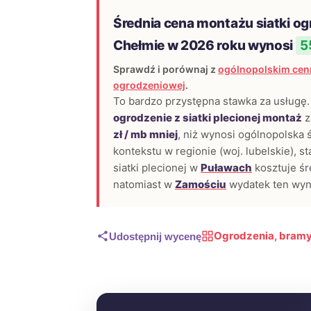
Średnia cena montażu siatki o
Chełmie w 2026 roku wynosi
5
Sprawdź i porównaj z
ogólnopolskim cenn
ogrodzeniowej
.
To bardzo przystępna stawka za usługę. 
ogrodzenie z siatki plecionej montaż
z
zł / mb mniej
, niż wynosi ogólnopolska 
kontekstu w regionie (woj. lubelskie), s
siatki plecionej w
Puławach
kosztuje ś
natomiast w
Zamościu
wydatek ten wyn
Ogrodzenia, bramy
Udostępnij wycenę