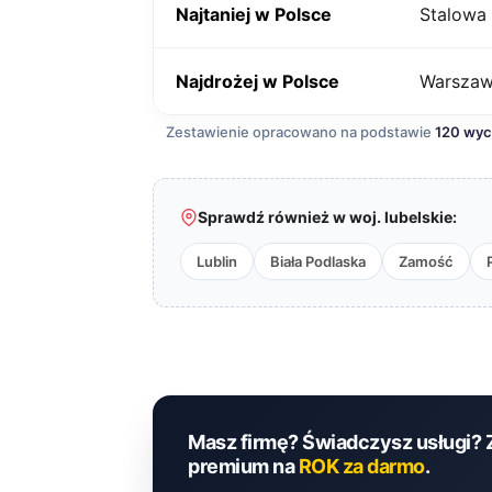
Najtaniej w Polsce
Stalowa
Najdrożej w Polsce
Warsza
Zestawienie opracowano na podstawie
120 wy
Sprawdź również w woj. lubelskie:
Lublin
Biała Podlaska
Zamość
Masz firmę? Świadczysz usługi? 
premium na
ROK za darmo
.