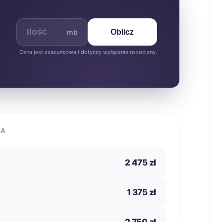
mb
Oblicz
Cena jest szacunkowa i dotyczy wyłącznie robocizny.
IA
2 475 zł
1 375 zł
2 750 zł