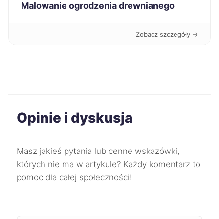
Malowanie ogrodzenia drewnianego
Ciechanów
60 zł
Dębica
60 zł
Zobacz szczegóły →
Nowa Sól
60 zł
Przemyśl
60 zł
Opinie i dyskusja
Puławy
60 zł
Racibórz
60 zł
Masz jakieś pytania lub cenne wskazówki,
których nie ma w artykule? Każdy komentarz to
Skierniewice
60 zł
pomoc dla całej społeczności!
Rybnik
61 zł