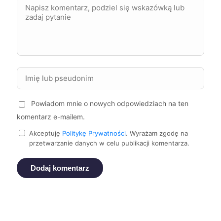
Zabrze
61 zł
Elbląg
61 zł
Kwidzyn
61 zł
Oświęcim
61 zł
TWÓJ REGION
Powiadom mnie o nowych odpowiedziach na ten
Szczecinek
61 zł
komentarz e-mailem.
Akceptuję
Politykę Prywatności
. Wyrażam zgodę na
przetwarzanie danych w celu publikacji komentarza.
Żary
61 zł
Dodaj komentarz
Kalisz
62 zł
Lubin
62 zł