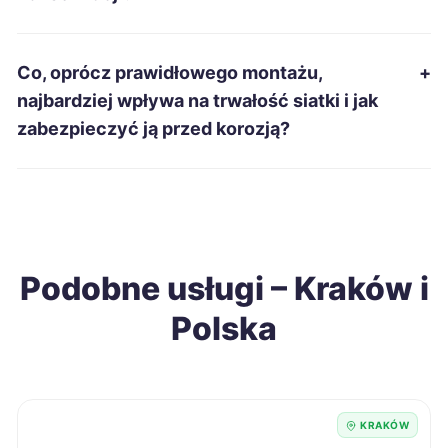
Mielec
57 zł
Inowrocław
57 zł
Co, oprócz prawidłowego montażu,
+
najbardziej wpływa na trwałość siatki i jak
Jarosław
57 zł
zabezpieczyć ją przed korozją?
Tarnów
58 zł
TWÓJ REGION
Ruda Śląska
58 zł
Podobne usługi – Kraków i
Stargard
58 zł
Polska
Gniezno
58 zł
Nysa
58 zł
KRAKÓW