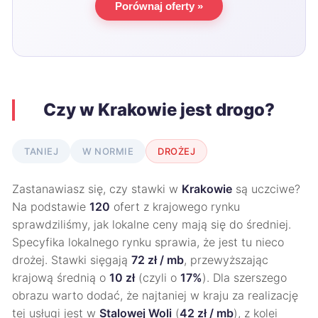
Porównaj oferty »
Czy w Krakowie jest drogo?
TANIEJ
W NORMIE
DROŻEJ
Zastanawiasz się, czy stawki w
Krakowie
są uczciwe?
Na podstawie
120
ofert z krajowego rynku
sprawdziliśmy, jak lokalne ceny mają się do średniej.
Specyfika lokalnego rynku sprawia, że jest tu nieco
drożej. Stawki sięgają
72 zł / mb
, przewyższając
krajową średnią o
10 zł
(czyli o
17%
). Dla szerszego
obrazu warto dodać, że najtaniej w kraju za realizację
tej usługi jest w
Stalowej Woli
(
42 zł / mb
), z kolei