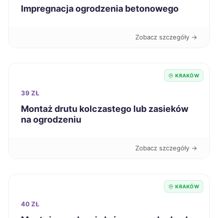
Chojnice
59 zł
Impregnacja ogrodzenia betonowego
Kędzierzyn-Koźle
59 zł
Zobacz szczegóły →
Krosno
59 zł
KRAKÓW
Kutno
59 zł
39 ZŁ
Montaż drutu kolczastego lub zasieków
Malbork
59 zł
na ogrodzeniu
Ostrów Wielkopolski
59 zł
Zobacz szczegóły →
Piekary Śląskie
59 zł
KRAKÓW
Sieradz
59 zł
40 ZŁ