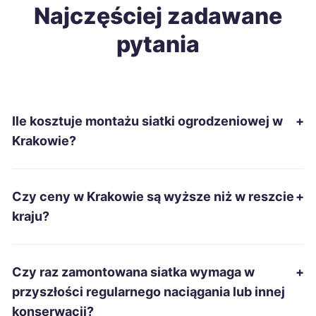
Lublin
Najczęściej zadawane
56 zł
pytania
Pabianice
56 zł
Biała Podlaska
56 zł
Ile kosztuje montażu siatki ogrodzeniowej w
+
Jelenia Góra
57 zł
Krakowie?
Piła
57 zł
Czy ceny w Krakowie są wyższe niż w reszcie
+
Tczew
57 zł
kraju?
Mysłowice
57 zł
Czy raz zamontowana siatka wymaga w
+
Siemianowice Śląskie
57 zł
przyszłości regularnego naciągania lub innej
konserwacji?