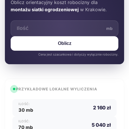
Oblicz orientacyjny koszt robocizny dla
montażu siatki ogrodzeniowej
w Krakowie.
mb
Oblicz
Cena jest szacunkowa i dotyczy wyłącznie robocizny.
PRZYKŁADOWE LOKALNE WYLICZENIA
ILOŚĆ:
2 160 zł
30 mb
ILOŚĆ:
5 040 zł
70 mb