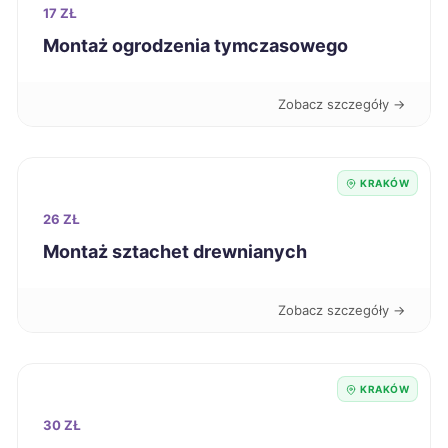
Sanok
58 zł
17 ZŁ
Montaż ogrodzenia tymczasowego
Zawiercie
58 zł
Zobacz szczegóły →
Zduńska Wola
58 zł
Chorzów
59 zł
KRAKÓW
26 ZŁ
Suwałki
59 zł
Montaż sztachet drewnianych
Tarnowskie Góry
59 zł
Zobacz szczegóły →
Słupsk
59 zł
KRAKÓW
Zamość
59 zł
30 ZŁ