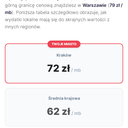
górną granicę cenową znajdziesz w
Warszawie
(
79 zł /
mb
). Poniższa tabela szczegółowo obrazuje, jak
wydatki lokalne mają się do skrajnych wartości z
innych regionów.
TWOJE MIASTO
Kraków
72 zł
/ mb
Średnia krajowa
62 zł
/ mb