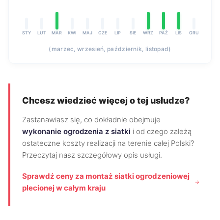
STY
LUT
MAR
KWI
MAJ
CZE
LIP
SIE
WRZ
PAŹ
LIS
GRU
(marzec, wrzesień, październik, listopad)
Chcesz wiedzieć więcej o tej usłudze?
Zastanawiasz się, co dokładnie obejmuje
wykonanie ogrodzenia z siatki
i od czego zależą
ostateczne koszty realizacji na terenie całej Polski?
Przeczytaj nasz szczegółowy opis usługi.
Sprawdź ceny za montaż siatki ogrodzeniowej
plecionej w całym kraju