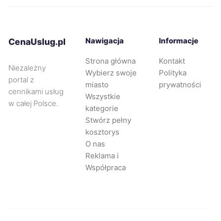
Ełk
62 zł
Bolesławiec
62 zł
Nawigacja
Informacje
CenaUslug.pl
Strona główna
Kontakt
Ostrołęka
62 zł
Niezależny
Wybierz swoje
Polityka
portal z
miasto
prywatności
Radomsko
62 zł
cennikami usług
Wszystkie
w całej Polsce.
kategorie
Starogard Gdański
62 zł
Stwórz pełny
kosztorys
O nas
Świętochłowice
62 zł
Reklama i
Współpraca
Będzin
62 zł
Knurów
62 zł