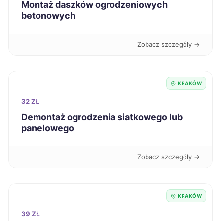
Montaż daszków ogrodzeniowych
Żory
59 zł
betonowych
Bytom
59 zł
Zobacz szczegóły →
Grudziądz
59 zł
KRAKÓW
Konin
59 zł
32 ZŁ
Piotrków Trybunalski
Demontaż ogrodzenia siatkowego lub
59 zł
panelowego
Włocławek
59 zł
Zobacz szczegóły →
Łomża
59 zł
KRAKÓW
Wałbrzych
59 zł
39 ZŁ