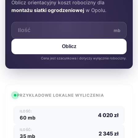
Oblicz orientacyjny koszt robocizny dla
montażu siatki ogrodzeniowej
w Opolu.
mb
Oblicz
Cena jest szacunkowa i dotyczy wyłącznie robocizny.
PRZYKŁADOWE LOKALNE WYLICZENIA
ILOŚĆ:
4 020 zł
60 mb
ILOŚĆ:
2 345 zł
35 mb