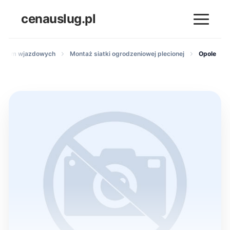
cenauslug.pl
i bram wjazdowych
Montaż siatki ogrodzeniowej plecionej
Opole