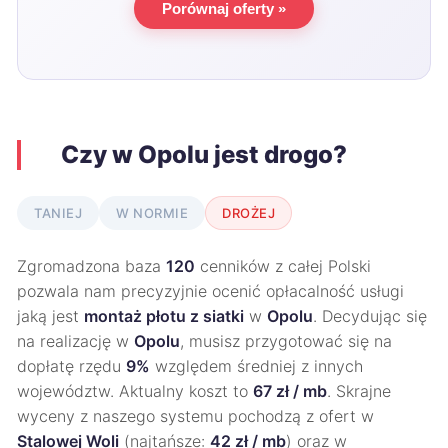
Porównaj oferty »
Czy w Opolu jest drogo?
TANIEJ
W NORMIE
DROŻEJ
Zgromadzona baza
120
cenników z całej Polski
pozwala nam precyzyjnie ocenić opłacalność usługi
jaką jest
montaż płotu z siatki
w
Opolu
. Decydując się
na realizację w
Opolu
, musisz przygotować się na
dopłatę rzędu
9%
względem średniej z innych
województw. Aktualny koszt to
67 zł / mb
. Skrajne
wyceny z naszego systemu pochodzą z ofert w
Stalowej Woli
(najtańsze:
42 zł / mb
) oraz w