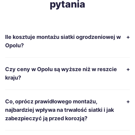
pytania
Pabianice
56 zł
Biała Podlaska
56 zł
Ile kosztuje montażu siatki ogrodzeniowej w
+
Jelenia Góra
57 zł
Opolu?
Piła
57 zł
Czy ceny w Opolu są wyższe niż w reszcie
+
Tczew
57 zł
kraju?
Mysłowice
57 zł
Co, oprócz prawidłowego montażu,
+
Siemianowice Śląskie
57 zł
najbardziej wpływa na trwałość siatki i jak
zabezpieczyć ją przed korozją?
Mielec
57 zł