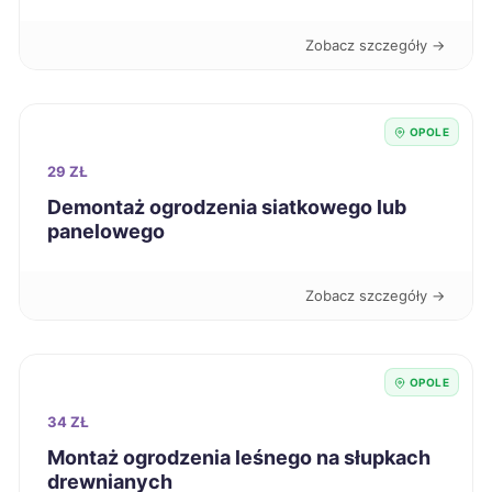
Bytom
59 zł
Zobacz szczegóły →
Grudziądz
59 zł
OPOLE
Konin
59 zł
29 ZŁ
Piotrków Trybunalski
Demontaż ogrodzenia siatkowego lub
59 zł
panelowego
Włocławek
59 zł
Zobacz szczegóły →
Łomża
59 zł
OPOLE
Wałbrzych
59 zł
34 ZŁ
Chojnice
59 zł
Montaż ogrodzenia leśnego na słupkach
drewnianych