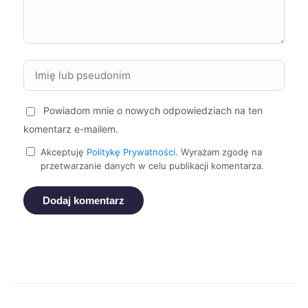
Elbląg
61 zł
Kwidzyn
61 zł
Oświęcim
61 zł
Powiadom mnie o nowych odpowiedziach na ten
Szczecinek
61 zł
komentarz e-mailem.
Akceptuję
Politykę Prywatności
. Wyrażam zgodę na
przetwarzanie danych w celu publikacji komentarza.
Żary
61 zł
Dodaj komentarz
Kalisz
62 zł
Lubin
62 zł
Ełk
62 zł