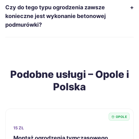
Inowrocław
57 zł
Czy do tego typu ogrodzenia zawsze
+
konieczne jest wykonanie betonowej
Jarosław
57 zł
podmurówki?
Tarnów
58 zł
Ruda Śląska
58 zł
Podobne usługi – Opole i
Stargard
58 zł
Polska
Gniezno
58 zł
Nysa
58 zł
TWÓJ REGION
OPOLE
Sanok
58 zł
15 ZŁ
Montaż ogrodzenia tymczasowego