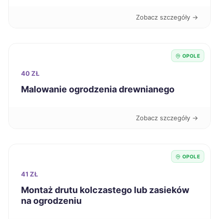
Wodzisław Śląski
59 zł
Zobacz szczegóły →
Toruń
60 zł
OPOLE
Nowy Sącz
60 zł
40 ZŁ
Malowanie ogrodzenia drewnianego
Dąbrowa Górnicza
60 zł
Zobacz szczegóły →
Jaworzno
60 zł
Leszno
60 zł
OPOLE
Głogów
60 zł
41 ZŁ
Montaż drutu kolczastego lub zasieków
na ogrodzeniu
Ciechanów
60 zł