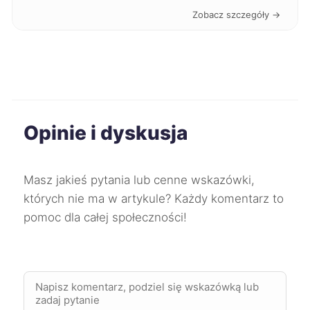
Dębica
60 zł
Zobacz szczegóły →
Nowa Sól
60 zł
Przemyśl
60 zł
Opinie i dyskusja
Puławy
60 zł
Racibórz
60 zł
Masz jakieś pytania lub cenne wskazówki,
których nie ma w artykule? Każdy komentarz to
Skierniewice
60 zł
pomoc dla całej społeczności!
Rybnik
61 zł
Zabrze
61 zł