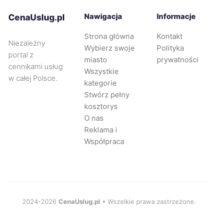
Bolesławiec
62 zł
Nawigacja
Informacje
CenaUslug.pl
Strona główna
Kontakt
Ostrołęka
62 zł
Niezależny
Wybierz swoje
Polityka
portal z
miasto
prywatności
Radomsko
62 zł
cennikami usług
Wszystkie
w całej Polsce.
kategorie
Starogard Gdański
62 zł
Stwórz pełny
kosztorys
O nas
Świętochłowice
62 zł
Reklama i
Współpraca
Będzin
62 zł
Knurów
62 zł
Tychy
63 zł
2024-2026
CenaUslug.pl
• Wszelkie prawa zastrzeżone.