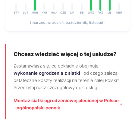
STY
LUT
MAR
KWI
MAJ
CZE
LIP
SIE
WRZ
PAŹ
LIS
GRU
(marzec, wrzesień, październik, listopad)
Chcesz wiedzieć więcej o tej usłudze?
Zastanawiasz się, co dokładnie obejmuje
wykonanie ogrodzenia z siatki
i od czego zależą
ostateczne koszty realizacji na terenie całej Polski?
Przeczytaj nasz szczegółowy opis usługi.
Montaż siatki ogrodzeniowej plecionej w Polsce
- ogólnopolski cennik