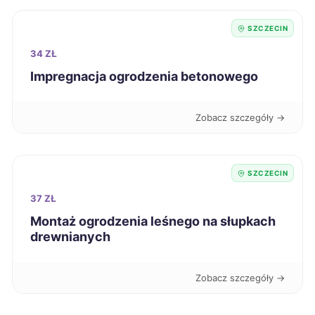
SZCZECIN
Wałbrzych
59 zł
34 ZŁ
Chojnice
59 zł
Impregnacja ogrodzenia betonowego
Kędzierzyn-Koźle
59 zł
Zobacz szczegóły →
Krosno
59 zł
SZCZECIN
Kutno
59 zł
37 ZŁ
Montaż ogrodzenia leśnego na słupkach
Malbork
59 zł
drewnianych
Ostrów Wielkopolski
59 zł
Zobacz szczegóły →
Piekary Śląskie
59 zł