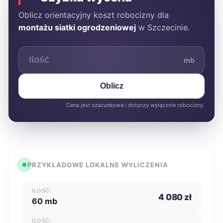
Oblicz orientacyjny koszt robocizny dla
montażu siatki ogrodzeniowej
w Szczecinie.
mb
Oblicz
Cena jest szacunkowa i dotyczy wyłącznie robocizny.
PRZYKŁADOWE LOKALNE WYLICZENIA
ILOŚĆ:
4 080 zł
60 mb
ILOŚĆ: