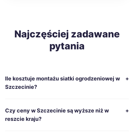
Starachowice
55 zł
Lublin
Najczęściej zadawane
56 zł
pytania
Pabianice
56 zł
Biała Podlaska
56 zł
Ile kosztuje montażu siatki ogrodzeniowej w
+
Jelenia Góra
57 zł
Szczecinie?
Piła
57 zł
Czy ceny w Szczecinie są wyższe niż w
+
Tczew
57 zł
reszcie kraju?
Mysłowice
57 zł