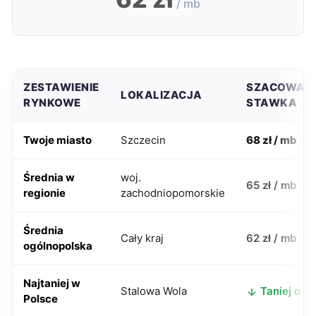
/ mb
ZESTAWIENIE
SZACOWAN
LOKALIZACJA
RYNKOWE
STAWKA
Twoje miasto
Szczecin
68 zł / mb
Średnia w
woj.
65 zł / mb
regionie
zachodniopomorskie
Średnia
Cały kraj
62 zł / mb
ogólnopolska
Najtaniej w
Stalowa Wola
Taniej o 26
Polsce