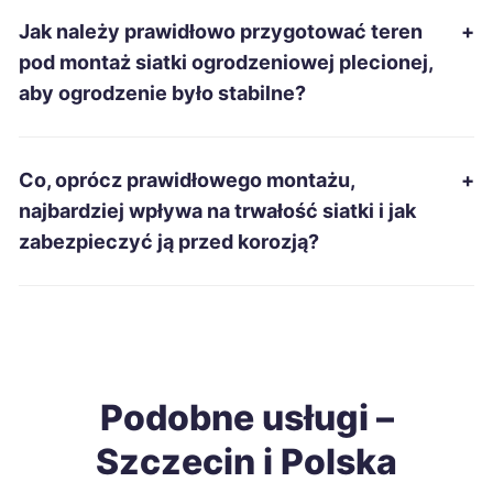
Jak należy prawidłowo przygotować teren
+
Siemianowice Śląskie
57 zł
pod montaż siatki ogrodzeniowej plecionej,
aby ogrodzenie było stabilne?
Mielec
57 zł
Inowrocław
57 zł
Co, oprócz prawidłowego montażu,
+
najbardziej wpływa na trwałość siatki i jak
Jarosław
57 zł
zabezpieczyć ją przed korozją?
Tarnów
58 zł
Ruda Śląska
58 zł
Podobne usługi –
Stargard
58 zł
TWÓJ REGION
Szczecin i Polska
Gniezno
58 zł