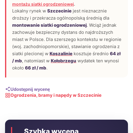
montażu siatki ogrodzeniowej
.
Lokalny rynek w
Szczecinie
jest nieznacznie
droższy i przekracza ogólnopolską średnią dla
montowanie siatki ogrodzeniowej
. Wciąż jednak
zachowuje bezpieczny dystans do najdroższych
miast w Polsce. Dla szerszego kontekstu w regionie
(woj. zachodniopomorskie), stawianie ogrodzenia z
siatki plecionej w
Koszalinie
kosztuje średnio
64 zł
/ mb
, natomiast w
Kołobrzegu
wydatek ten wynosi
około
66 zł / mb
.
Udostępnij wycenę
Ogrodzenia, bramy i napędy w Szczecinie
Szybka wycena