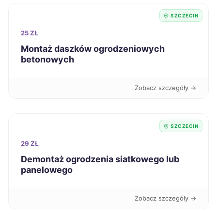
SZCZECIN
Zamość
59 zł
25 ZŁ
Montaż daszków ogrodzeniowych
Żory
59 zł
betonowych
Bytom
59 zł
Zobacz szczegóły →
Grudziądz
59 zł
SZCZECIN
Konin
59 zł
29 ZŁ
Piotrków Trybunalski
Demontaż ogrodzenia siatkowego lub
59 zł
panelowego
Włocławek
59 zł
Zobacz szczegóły →
Łomża
59 zł