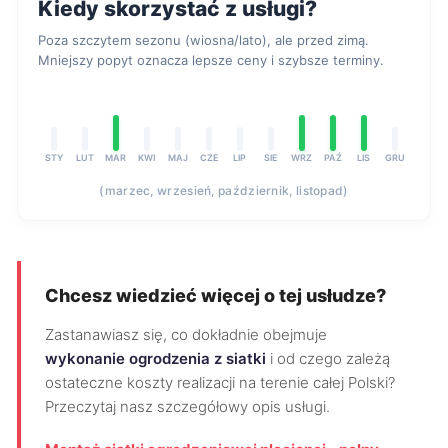
Kiedy skorzystać z usługi?
Poza szczytem sezonu (wiosna/lato), ale przed zimą.
Mniejszy popyt oznacza lepsze ceny i szybsze terminy.
STY
LUT
MAR
KWI
MAJ
CZE
LIP
SIE
WRZ
PAŹ
LIS
GRU
(marzec, wrzesień, październik, listopad)
Chcesz wiedzieć więcej o tej usłudze?
Zastanawiasz się, co dokładnie obejmuje
wykonanie ogrodzenia z siatki
i od czego zależą
ostateczne koszty realizacji na terenie całej Polski?
Przeczytaj nasz szczegółowy opis usługi.