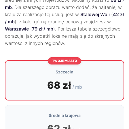
średniej z innych województw. Aktualny koszt to
68 zł /
mb
. Dla szerszego obrazu warto dodać, że najtaniej w
kraju za realizację tej usługi jest w
Stalowej Woli
(
42 zł
/ mb
), z kolei górną granicę cenową znajdziesz w
Warszawie
(
79 zł / mb
). Poniższa tabela szczegółowo
obrazuje, jak wydatki lokalne mają się do skrajnych
wartości z innych regionów.
TWOJE MIASTO
Szczecin
68 zł
/ mb
Średnia krajowa
62 zł