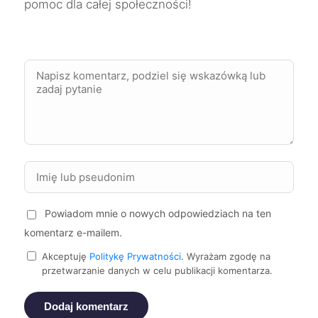
pomoc dla całej społeczności!
Rybnik
61 zł
Zabrze
61 zł
Elbląg
61 zł
Kwidzyn
61 zł
Oświęcim
61 zł
Powiadom mnie o nowych odpowiedziach na ten
Szczecinek
61 zł
komentarz e-mailem.
TWÓJ REGION
Akceptuję
Politykę Prywatności
. Wyrażam zgodę na
przetwarzanie danych w celu publikacji komentarza.
Żary
61 zł
Dodaj komentarz
Kalisz
62 zł