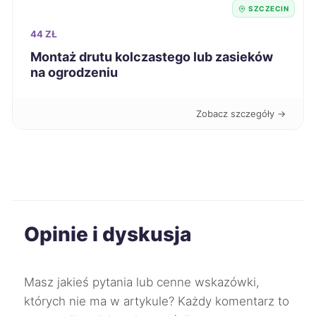
SZCZECIN
Głogów
60 zł
44 ZŁ
Montaż drutu kolczastego lub zasieków
na ogrodzeniu
Ciechanów
60 zł
Dębica
60 zł
Zobacz szczegóły →
Nowa Sól
60 zł
Przemyśl
60 zł
Opinie i dyskusja
Puławy
60 zł
Racibórz
60 zł
Masz jakieś pytania lub cenne wskazówki,
których nie ma w artykule? Każdy komentarz to
Skierniewice
60 zł