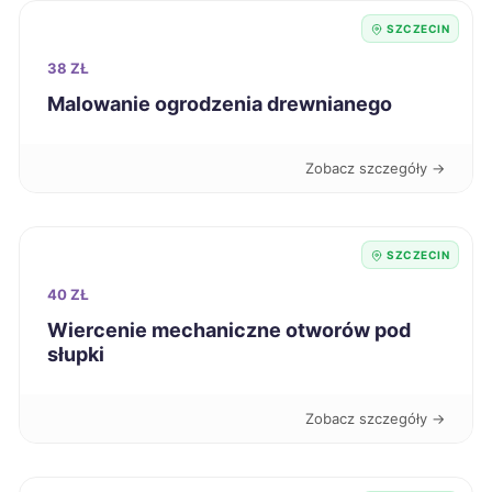
SZCZECIN
Sieradz
59 zł
38 ZŁ
Malowanie ogrodzenia drewnianego
Świdnica
59 zł
Zobacz szczegóły →
Wodzisław Śląski
59 zł
Toruń
60 zł
SZCZECIN
40 ZŁ
Nowy Sącz
60 zł
Wiercenie mechaniczne otworów pod
słupki
Dąbrowa Górnicza
60 zł
Zobacz szczegóły →
Jaworzno
60 zł
Leszno
60 zł