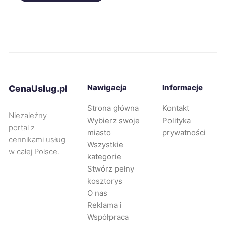
Lubin
62 zł
Ełk
62 zł
Bolesławiec
62 zł
Nawigacja
Informacje
CenaUslug.pl
Strona główna
Kontakt
Ostrołęka
62 zł
Niezależny
Wybierz swoje
Polityka
portal z
miasto
prywatności
Radomsko
62 zł
cennikami usług
Wszystkie
w całej Polsce.
kategorie
Starogard Gdański
62 zł
Stwórz pełny
kosztorys
O nas
Świętochłowice
62 zł
Reklama i
Współpraca
Będzin
62 zł