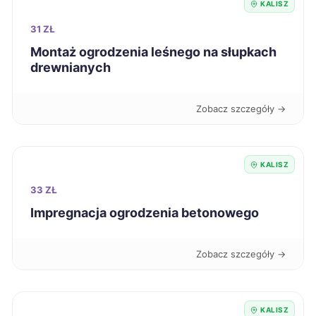
KALISZ
Wałbrzych
59 zł
31 ZŁ
Chojnice
59 zł
Montaż ogrodzenia leśnego na słupkach
drewnianych
Kędzierzyn-Koźle
59 zł
Zobacz szczegóły →
Krosno
59 zł
Kutno
59 zł
KALISZ
33 ZŁ
Malbork
59 zł
Impregnacja ogrodzenia betonowego
Ostrów Wielkopolski
59 zł
TWÓJ REGION
Zobacz szczegóły →
Piekary Śląskie
59 zł
KALISZ