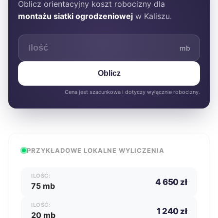
Oblicz orientacyjny koszt robocizny dla
montażu siatki ogrodzeniowej
w Kaliszu.
mb
Oblicz
Cena jest szacunkowa i dotyczy wyłącznie robocizny.
PRZYKŁADOWE LOKALNE WYLICZENIA
ILOŚĆ:
4 650 zł
75 mb
ILOŚĆ:
1 240 zł
20 mb