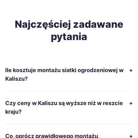
Starachowice
55 zł
Lublin
Najczęściej zadawane
56 zł
pytania
Pabianice
56 zł
Biała Podlaska
56 zł
Ile kosztuje montażu siatki ogrodzeniowej w
+
Jelenia Góra
57 zł
Kaliszu?
Piła
57 zł
TWÓJ REGION
Czy ceny w Kaliszu są wyższe niż w reszcie
+
Tczew
57 zł
kraju?
Mysłowice
57 zł
Co, oprócz prawidłowego montażu,
+