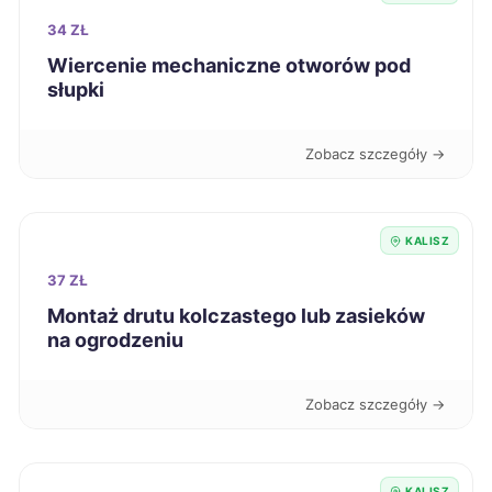
Sieradz
59 zł
34 ZŁ
Wiercenie mechaniczne otworów pod
Świdnica
59 zł
słupki
Wodzisław Śląski
59 zł
Zobacz szczegóły →
Toruń
60 zł
KALISZ
Nowy Sącz
60 zł
37 ZŁ
Montaż drutu kolczastego lub zasieków
Dąbrowa Górnicza
60 zł
na ogrodzeniu
Jaworzno
60 zł
Zobacz szczegóły →
Leszno
60 zł
TWÓJ REGION
KALISZ