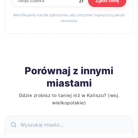
zł
Zgłoś cenę
Weryfikujemy każde zgłoszenie, aby utrzymać najwyższą jakość
cenników.
Porównaj z innymi
miastami
Gdzie zrobisz to taniej niż w Kaliszu? (woj.
wielkopolskie)