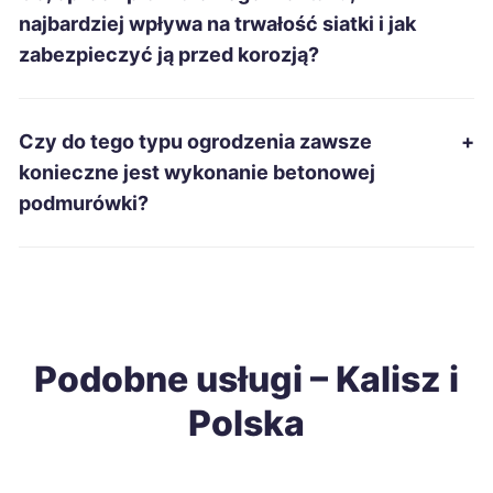
Siemianowice Śląskie
57 zł
najbardziej wpływa na trwałość siatki i jak
zabezpieczyć ją przed korozją?
Mielec
57 zł
Inowrocław
57 zł
Czy do tego typu ogrodzenia zawsze
+
konieczne jest wykonanie betonowej
Jarosław
57 zł
podmurówki?
Tarnów
58 zł
Ruda Śląska
58 zł
Podobne usługi – Kalisz i
Stargard
58 zł
Polska
Gniezno
58 zł
TWÓJ REGION