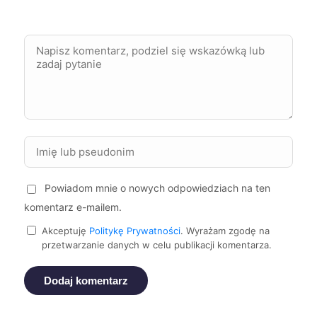
Rybnik
61 zł
Zabrze
61 zł
Elbląg
61 zł
Kwidzyn
61 zł
Oświęcim
61 zł
Powiadom mnie o nowych odpowiedziach na ten
Szczecinek
61 zł
komentarz e-mailem.
Akceptuję
Politykę Prywatności
. Wyrażam zgodę na
przetwarzanie danych w celu publikacji komentarza.
Żary
61 zł
Dodaj komentarz
Kalisz
62 zł
TWOJE MIASTO