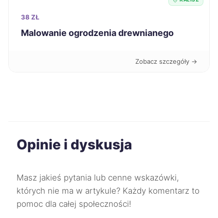
Głogów
60 zł
38 ZŁ
Malowanie ogrodzenia drewnianego
Ciechanów
60 zł
Dębica
60 zł
Zobacz szczegóły →
Nowa Sól
60 zł
Przemyśl
60 zł
Opinie i dyskusja
Puławy
60 zł
Racibórz
60 zł
Masz jakieś pytania lub cenne wskazówki,
których nie ma w artykule? Każdy komentarz to
Skierniewice
60 zł
pomoc dla całej społeczności!