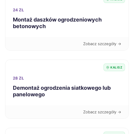
Zamość
59 zł
24 ZŁ
Montaż daszków ogrodzeniowych
Żory
59 zł
betonowych
Bytom
59 zł
Zobacz szczegóły →
Grudziądz
59 zł
KALISZ
Konin
59 zł
TWÓJ REGION
28 ZŁ
Piotrków Trybunalski
Demontaż ogrodzenia siatkowego lub
59 zł
panelowego
Włocławek
59 zł
Zobacz szczegóły →
Łomża
59 zł