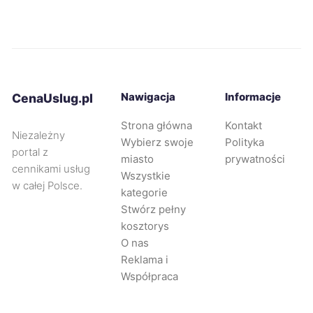
Lubin
62 zł
Ełk
62 zł
Bolesławiec
62 zł
Nawigacja
Informacje
CenaUslug.pl
Strona główna
Kontakt
Ostrołęka
62 zł
Niezależny
Wybierz swoje
Polityka
portal z
miasto
prywatności
Radomsko
62 zł
cennikami usług
Wszystkie
w całej Polsce.
kategorie
Starogard Gdański
62 zł
Stwórz pełny
kosztorys
O nas
Świętochłowice
62 zł
Reklama i
Współpraca
Będzin
62 zł