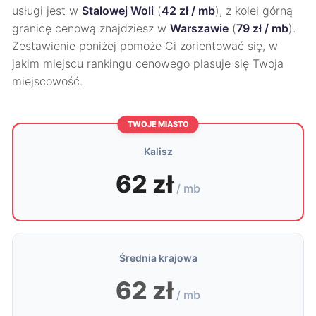
usługi jest w
Stalowej Woli
(
42 zł / mb
), z kolei górną
granicę cenową znajdziesz w
Warszawie
(
79 zł / mb
).
Zestawienie poniżej pomoże Ci zorientować się, w
jakim miejscu rankingu cenowego plasuje się Twoja
miejscowość.
TWOJE MIASTO
Kalisz
62 zł
/ mb
Średnia krajowa
62 zł
/ mb