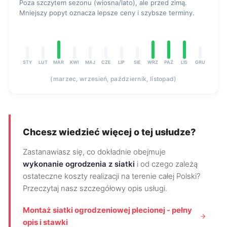
Poza szczytem sezonu (wiosna/lato), ale przed zimą.
Mniejszy popyt oznacza lepsze ceny i szybsze terminy.
STY
LUT
MAR
KWI
MAJ
CZE
LIP
SIE
WRZ
PAŹ
LIS
GRU
(marzec, wrzesień, październik, listopad)
Chcesz wiedzieć więcej o tej usłudze?
Zastanawiasz się, co dokładnie obejmuje
wykonanie ogrodzenia z siatki
i od czego zależą
ostateczne koszty realizacji na terenie całej Polski?
Przeczytaj nasz szczegółowy opis usługi.
Montaż siatki ogrodzeniowej plecionej - pełny
opis i stawki