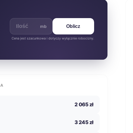
mb
Oblicz
Cena jest szacunkowa i dotyczy wyłącznie robocizny.
IA
2 065 zł
3 245 zł