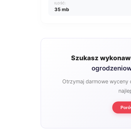
ILOŚĆ:
35 mb
Szukasz wykonawc
ogrodzeniow
Otrzymaj darmowe wyceny od
najle
Poró