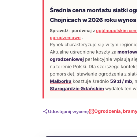
Średnia cena montażu siatki o
Chojnicach w 2026 roku wynos
Sprawdź i porównaj z
ogólnopolskim cenn
ogrodzeniowej
.
Rynek charakteryzuje się w tym regionie
Aktualne uśrednione koszty za
montowa
ogrodzeniowej
perfekcyjnie wpisują si
na terenie Polski. Dla szerszego konteks
pomorskie), stawianie ogrodzenia z siatk
Malborku
kosztuje średnio
59 zł / mb
, 
Starogardzie Gdańskim
wydatek ten w
Ogrodzenia, bramy
Udostępnij wycenę