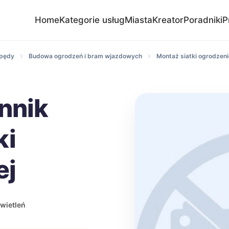
Home
Kategorie usług
Miasta
Kreator
Poradniki
P
apędy
Budowa ogrodzeń i bram wjazdowych
Montaż siatki ogrodzeni
nnik
ki
ej
wietleń