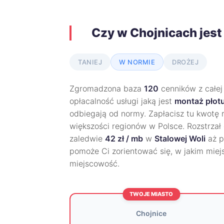
Czy w Chojnicach jest
TANIEJ
W NORMIE
DROŻEJ
Zgromadzona baza
120
cenników z całej
opłacalność usługi jaką jest
montaż płotu
odbiegają od normy. Zapłacisz tu kwotę
większości regionów w Polsce. Rozstrzał 
zaledwie
42 zł / mb
w
Stalowej Woli
aż 
pomoże Ci zorientować się, w jakim miej
miejscowość.
TWOJE MIASTO
Chojnice