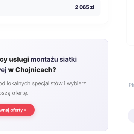
2 065 zł
y usługi
montażu siatki
ej
w Chojnicach?
 lokalnych specjalistów i wybierz
Pl
pszą ofertę.
wnaj oferty »