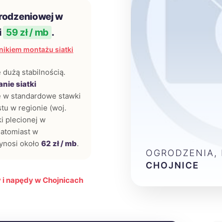
grodzeniowej w
i
59 zł / mb
.
ikiem montażu siatki
 dużą stabilnością.
nie siatki
ę w standardowe stawki
tu w regionie (woj.
i plecionej w
natomiast w
ynosi około
62 zł / mb
.
OGRODZENIA,
CHOJNICE
 i napędy w Chojnicach