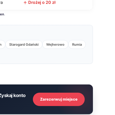
wa
Drożej o 20 zł
cen
.
n
Starogard Gdański
Wejherowo
Rumia
Zyskaj konto
Zarezerwuj miejsce