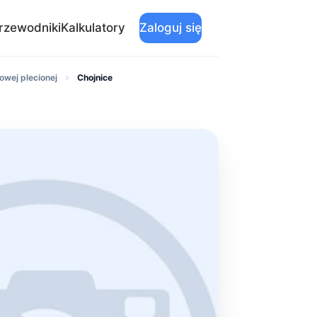
rzewodniki
Kalkulatory
Zaloguj się
owej plecionej
Chojnice