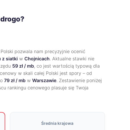
 drogo?
 Polski pozwala nam precyzyjnie ocenić
 z siatki
w
Chojnicach
. Aktualne stawki nie
 rzędu
59 zł / mb
, co jest wartością typową dla
cenowy w skali całej Polski jest spory – od
po
79 zł / mb
w
Warszawie
. Zestawienie poniżej
scu rankingu cenowego plasuje się Twoja
Średnia krajowa