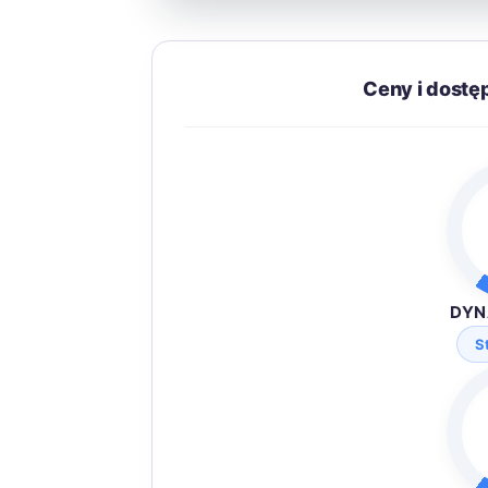
Ceny i dostę
DYN
S