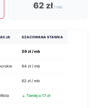
62 zł
/ mb
ZACJA
SZACOWANA STAWKA
59 zł / mb
morskie
64 zł / mb
j
62 zł / mb
 Wola
Taniej o 17 zł