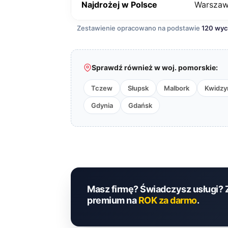
Najdrożej w Polsce
Warsza
Zestawienie opracowano na podstawie
120 wy
Sprawdź również w woj. pomorskie:
Tczew
Słupsk
Malbork
Kwidzy
Gdynia
Gdańsk
Masz firmę? Świadczysz usługi? 
premium na
ROK za darmo
.