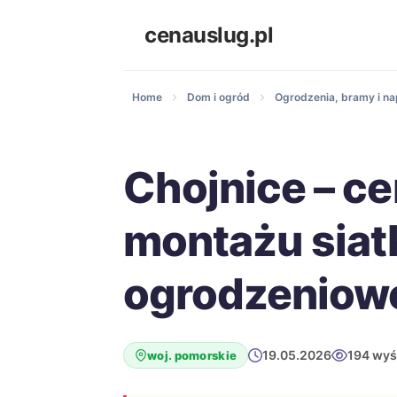
cenauslug.pl
Home
Dom i ogród
Ogrodzenia, bramy i n
Chojnice – ce
montażu siat
ogrodzeniow
19.05.2026
194 wyś
woj. pomorskie