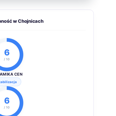
pność w Chojnicach
6
/ 10
AMIKA CEN
tabilizacja
6
/ 10