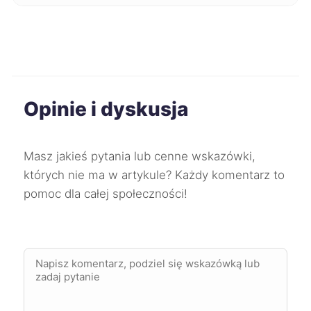
Kutno
731 zł
Racibórz
732 zł
TWÓJ REGION
Opinie i dyskusja
Szczecinek
732 zł
Zgierz
734 zł
Masz jakieś pytania lub cenne wskazówki,
których nie ma w artykule? Każdy komentarz to
Ruda Śląska
735 zł
pomoc dla całej społeczności!
TWÓJ REGION
Wodzisław Śląski
735 zł
TWÓJ REGION
Słupsk
736 zł
Gorzów Wielkopolski
738 zł