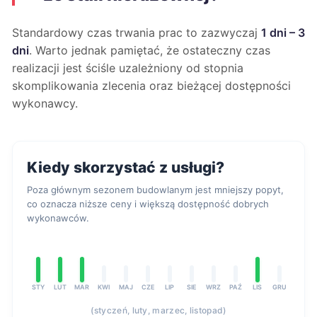
Standardowy czas trwania prac to zazwyczaj
1 dni – 3
dni
. Warto jednak pamiętać, że ostateczny czas
realizacji jest ściśle uzależniony od stopnia
skomplikowania zlecenia oraz bieżącej dostępności
wykonawcy.
Kiedy skorzystać z usługi?
Poza głównym sezonem budowlanym jest mniejszy popyt,
co oznacza niższe ceny i większą dostępność dobrych
wykonawców.
STY
LUT
MAR
KWI
MAJ
CZE
LIP
SIE
WRZ
PAŹ
LIS
GRU
(styczeń, luty, marzec, listopad)