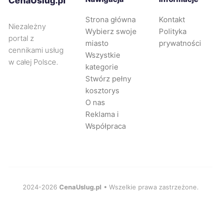
CenaUslug.pl
Strona główna
Kontakt
Nysa
742 zł
Niezależny
Wybierz swoje
Polityka
portal z
miasto
prywatności
cennikami usług
Legnica
743 zł
Wszystkie
w całej Polsce.
kategorie
Stwórz pełny
Oleśnica
744 zł
kosztorys
O nas
Puławy
744 zł
Reklama i
Współpraca
Tarnowskie Góry
745 zł
TWÓJ REGION
Płock
747 zł
2024-2026
CenaUslug.pl
• Wszelkie prawa zastrzeżone.
Tarnów
747 zł
Świdnica
747 zł