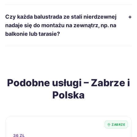
Mielec
696 zł
Czy każda balustrada ze stali nierdzewnej
+
nadaje się do montażu na zewnątrz, np. na
Zabrze
697 zł
balkonie lub tarasie?
TWOJE MIASTO
Wałbrzych
698 zł
Nowa Sól
699 zł
Podobne usługi – Zabrze i
Opole
700 zł
Polska
Kędzierzyn-Koźle
700 zł
Biała Podlaska
700 zł
ZABRZE
Siemianowice Śląskie
701 zł
36 ZŁ
TWÓJ REGION