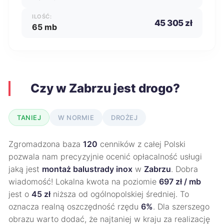
ILOŚĆ:
45 305 zł
65 mb
Czy w Zabrzu jest drogo?
TANIEJ
W NORMIE
DROŻEJ
Zgromadzona baza
120
cenników z całej Polski
pozwala nam precyzyjnie ocenić opłacalność usługi
jaką jest
montaż balustrady inox
w
Zabrzu
. Dobra
wiadomość! Lokalna kwota na poziomie
697 zł / mb
jest o
45 zł
niższa od ogólnopolskiej średniej. To
oznacza realną oszczędność rzędu
6%
. Dla szerszego
obrazu warto dodać, że najtaniej w kraju za realizację