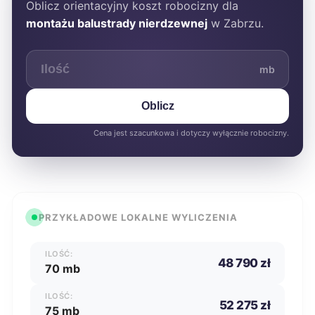
Oblicz orientacyjny koszt robocizny dla
montażu balustrady nierdzewnej
w Zabrzu.
mb
Oblicz
Cena jest szacunkowa i dotyczy wyłącznie robocizny.
PRZYKŁADOWE LOKALNE WYLICZENIA
ILOŚĆ:
48 790 zł
70 mb
ILOŚĆ:
52 275 zł
75 mb