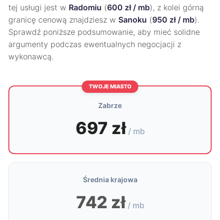
tej usługi jest w
Radomiu
(
600 zł / mb
), z kolei górną
granicę cenową znajdziesz w
Sanoku
(
950 zł / mb
).
Sprawdź poniższe podsumowanie, aby mieć solidne
argumenty podczas ewentualnych negocjacji z
wykonawcą.
TWOJE MIASTO
Zabrze
697 zł
/ mb
Średnia krajowa
742 zł
/ mb