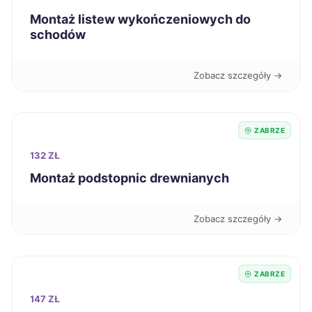
Montaż listew wykończeniowych do
schodów
Łomża
701 zł
Kalisz
703 zł
Zobacz szczegóły →
Leszno
704 zł
ZABRZE
Malbork
704 zł
132 ZŁ
Montaż podstopnic drewnianych
Przemyśl
704 zł
Zobacz szczegóły →
Grudziądz
706 zł
Ciechanów
706 zł
ZABRZE
147 ZŁ
Tczew
707 zł