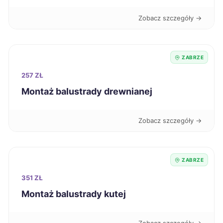
Zobacz szczegóły →
Chorzów
713 zł
TWÓJ REGION
Dębica
713 zł
ZABRZE
257 ZŁ
Świętochłowice
714 zł
TWÓJ REGION
Montaż balustrady drewnianej
Siedlce
715 zł
Zobacz szczegóły →
Chojnice
716 zł
ZABRZE
Mysłowice
717 zł
TWÓJ REGION
351 ZŁ
Głogów
717 zł
Montaż balustrady kutej
Jarosław
717 zł