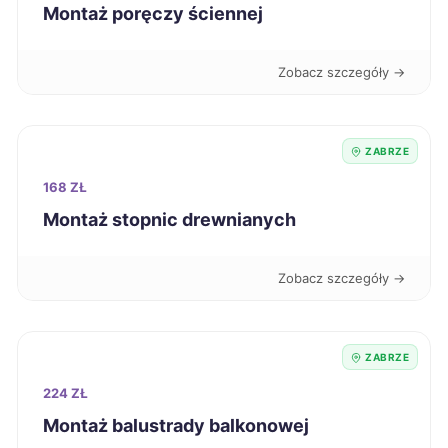
Montaż poręczy ściennej
Konin
708 zł
Zobacz szczegóły →
Krosno
708 zł
ZABRZE
Zielona Góra
710 zł
168 ZŁ
Elbląg
Montaż stopnic drewnianych
711 zł
Stalowa Wola
711 zł
Zobacz szczegóły →
Suwałki
712 zł
ZABRZE
Jelenia Góra
712 zł
224 ZŁ
Montaż balustrady balkonowej
Piotrków Trybunalski
712 zł