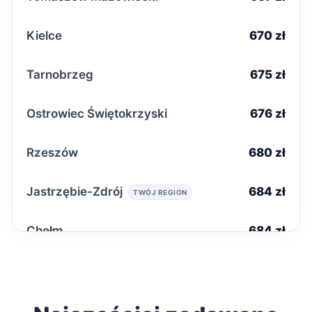
Kielce
670 zł
Tarnobrzeg
675 zł
Ostrowiec Świętokrzyski
676 zł
Rzeszów
680 zł
Jastrzębie-Zdrój
684 zł
TWÓJ REGION
Chełm
684 zł
Zduńska Wola
686 zł
Ełk
687 zł