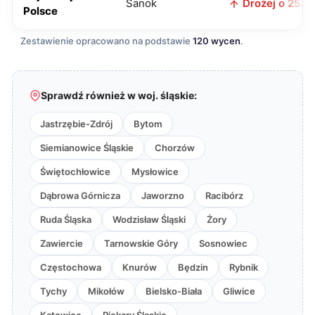
Sanok
Drożej o 253 z
Polsce
Zestawienie opracowano na podstawie
120 wycen
.
Sprawdź również w woj. śląskie:
Jastrzębie-Zdrój
Bytom
Siemianowice Śląskie
Chorzów
Świętochłowice
Mysłowice
Dąbrowa Górnicza
Jaworzno
Racibórz
Ruda Śląska
Wodzisław Śląski
Żory
Zawiercie
Tarnowskie Góry
Sosnowiec
Częstochowa
Knurów
Będzin
Rybnik
Tychy
Mikołów
Bielsko-Biała
Gliwice