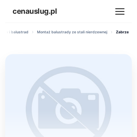
cenauslug.pl
dów i balustrad
Montaż balustrady ze stali nierdzewnej
Zabrze