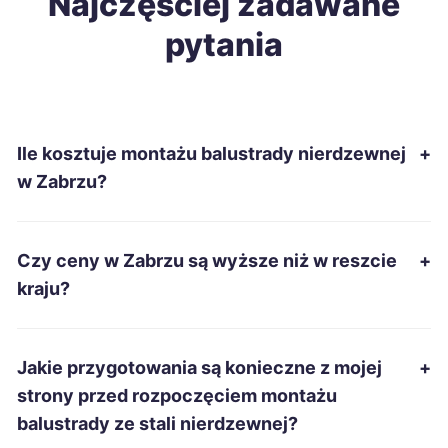
Najczęściej zadawane
pytania
Gniezno
689 zł
Włocławek
689 zł
Ile kosztuje montażu balustrady nierdzewnej
+
Żary
689 zł
w Zabrzu?
Białystok
690 zł
Czy ceny w Zabrzu są wyższe niż w reszcie
+
Starachowice
690 zł
kraju?
Inowrocław
691 zł
Jakie przygotowania są konieczne z mojej
+
Bytom
695 zł
TWÓJ REGION
strony przed rozpoczęciem montażu
balustrady ze stali nierdzewnej?
Pabianice
696 zł