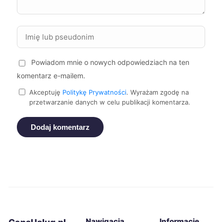
Stargard
738 zł
Zamość
738 zł
Powiadom mnie o nowych odpowiedziach na ten
komentarz e-mailem.
Sieradz
738 zł
Akceptuję
Politykę Prywatności
. Wyrażam zgodę na
przetwarzanie danych w celu publikacji komentarza.
Piła
739 zł
Dodaj komentarz
Bydgoszcz
740 zł
Żory
740 zł
TWÓJ REGION
Zawiercie
741 zł
TWÓJ REGION
Kwidzyn
742 zł
Nawigacja
Informacje