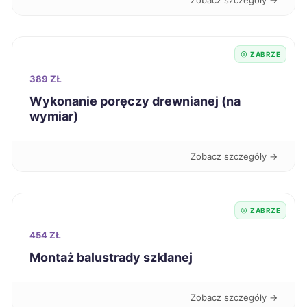
Zobacz szczegóły →
Starogard Gdański
718 zł
ZABRZE
Lublin
720 zł
389 ZŁ
Wykonanie poręczy drewnianej (na
Nowy Sącz
727 zł
wymiar)
Ostrów Wielkopolski
727 zł
Zobacz szczegóły →
Dąbrowa Górnicza
729 zł
TWÓJ REGION
ZABRZE
Radomsko
729 zł
454 ZŁ
Montaż balustrady szklanej
Koszalin
730 zł
Zobacz szczegóły →
Jaworzno
731 zł
TWÓJ REGION