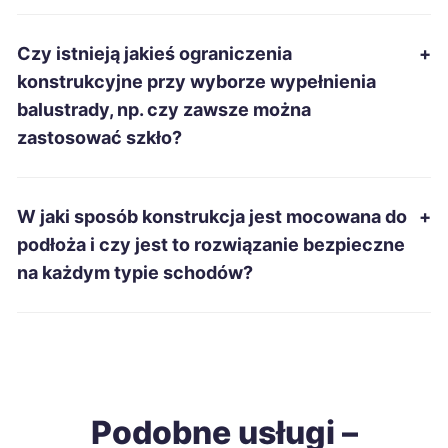
Inowrocław
691 zł
Czy istnieją jakieś ograniczenia
+
Bytom
695 zł
TWÓJ REGION
konstrukcyjne przy wyborze wypełnienia
balustrady, np. czy zawsze można
Pabianice
696 zł
zastosować szkło?
Mielec
696 zł
W jaki sposób konstrukcja jest mocowana do
+
Zabrze
697 zł
podłoża i czy jest to rozwiązanie bezpieczne
TWÓJ REGION
na każdym typie schodów?
Wałbrzych
698 zł
Nowa Sól
699 zł
Opole
700 zł
Podobne usługi –