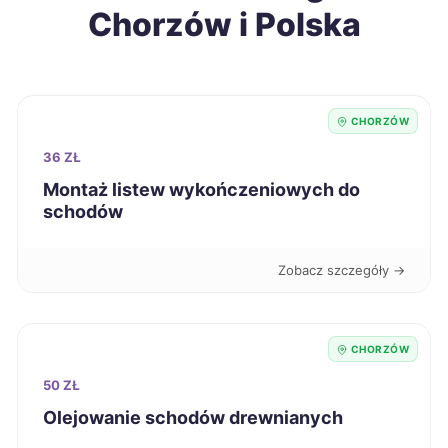
Chorzów i Polska
Kędzierzyn-Koźle
700 zł
Biała Podlaska
700 zł
CHORZÓW
Siemianowice Śląskie
701 zł
TWÓJ REGION
36 ZŁ
Łomża
701 zł
Montaż listew wykończeniowych do
schodów
Kalisz
703 zł
Zobacz szczegóły →
Leszno
704 zł
Malbork
CHORZÓW
704 zł
50 ZŁ
Przemyśl
704 zł
Olejowanie schodów drewnianych