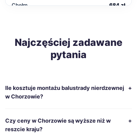
Chełm
684 zł
Zduńska Wola
686 zł
Ełk
Najczęściej zadawane
687 zł
pytania
Gniezno
689 zł
Włocławek
689 zł
Ile kosztuje montażu balustrady nierdzewnej
+
Żary
689 zł
w Chorzowie?
Białystok
690 zł
Czy ceny w Chorzowie są wyższe niż w
+
Starachowice
690 zł
reszcie kraju?