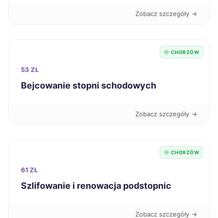
Grudziądz
706 zł
Zobacz szczegóły →
Ciechanów
706 zł
CHORZÓW
Tczew
707 zł
53 ZŁ
Bejcowanie stopni schodowych
Konin
708 zł
Zobacz szczegóły →
Krosno
708 zł
Zielona Góra
710 zł
CHORZÓW
61 ZŁ
Elbląg
711 zł
Szlifowanie i renowacja podstopnic
Stalowa Wola
711 zł
Zobacz szczegóły →