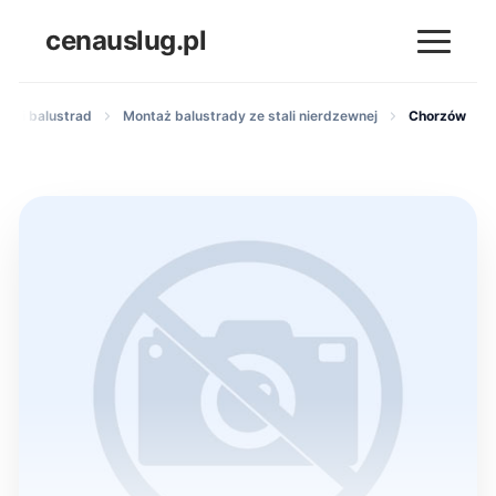
cenauslug.pl
ów i balustrad
Montaż balustrady ze stali nierdzewnej
Chorzów