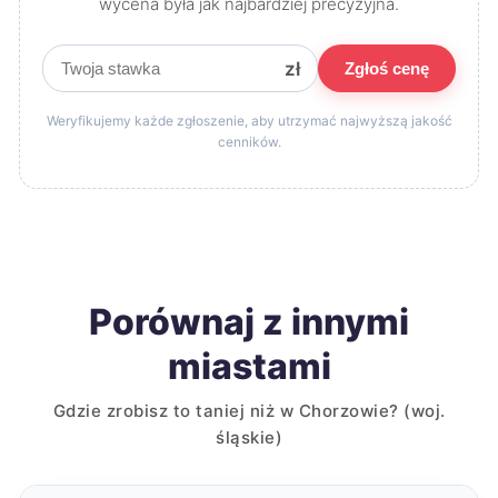
wycena była jak najbardziej precyzyjna.
zł
Zgłoś cenę
Weryfikujemy każde zgłoszenie, aby utrzymać najwyższą jakość
cenników.
Porównaj z innymi
miastami
Gdzie zrobisz to taniej niż w Chorzowie? (woj.
śląskie)