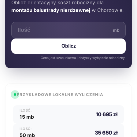
Oblicz orientacyjny koszt robocizny dla
montażu balustrady nierdzewnej
w Chorzowie.
mb
Oblicz
Cena jest szacunkowa i dotyczy wyłącznie robocizny.
PRZYKŁADOWE LOKALNE WYLICZENIA
ILOŚĆ:
10 695 zł
15 mb
ILOŚĆ:
35 650 zł
50 mb