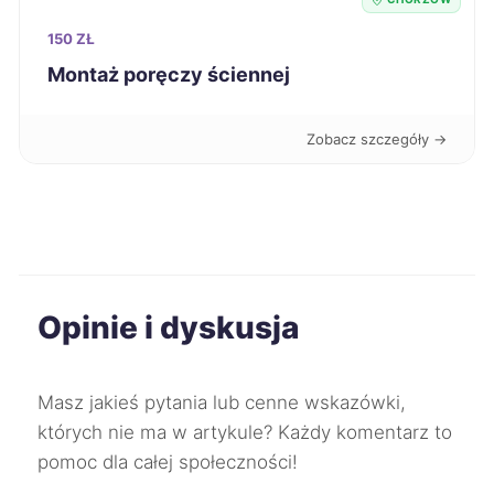
Radomsko
729 zł
150 ZŁ
Montaż poręczy ściennej
Koszalin
730 zł
Zobacz szczegóły →
Jaworzno
731 zł
TWÓJ REGION
Kutno
731 zł
Racibórz
732 zł
TWÓJ REGION
Opinie i dyskusja
Szczecinek
732 zł
Zgierz
734 zł
Masz jakieś pytania lub cenne wskazówki,
których nie ma w artykule? Każdy komentarz to
Ruda Śląska
735 zł
TWÓJ REGION
pomoc dla całej społeczności!