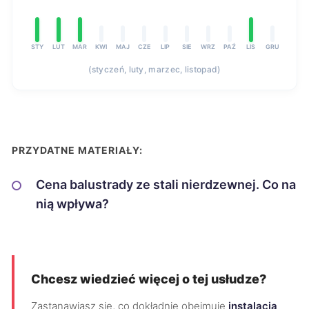
STY
LUT
MAR
KWI
MAJ
CZE
LIP
SIE
WRZ
PAŹ
LIS
GRU
(styczeń, luty, marzec, listopad)
PRZYDATNE MATERIAŁY:
Cena balustrady ze stali nierdzewnej. Co na
nią wpływa?
Chcesz wiedzieć więcej o tej usłudze?
Zastanawiasz się, co dokładnie obejmuje
instalacja