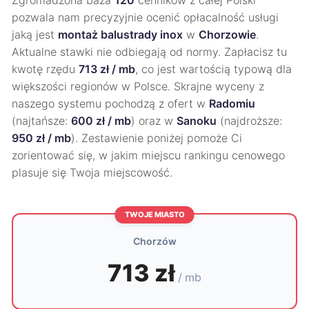
Zgromadzona baza
120
cenników z całej Polski
pozwala nam precyzyjnie ocenić opłacalność usługi
jaką jest
montaż balustrady inox
w
Chorzowie
.
Aktualne stawki nie odbiegają od normy. Zapłacisz tu
kwotę rzędu
713 zł / mb
, co jest wartością typową dla
większości regionów w Polsce. Skrajne wyceny z
naszego systemu pochodzą z ofert w
Radomiu
(najtańsze:
600 zł / mb
) oraz w
Sanoku
(najdroższe:
950 zł / mb
). Zestawienie poniżej pomoże Ci
zorientować się, w jakim miejscu rankingu cenowego
plasuje się Twoja miejscowość.
TWOJE MIASTO
Chorzów
713 zł
/ mb