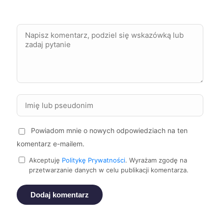
Wodzisław Śląski
735 zł
TWÓJ REGION
Słupsk
736 zł
Gorzów Wielkopolski
738 zł
Stargard
738 zł
Zamość
738 zł
Powiadom mnie o nowych odpowiedziach na ten
komentarz e-mailem.
Sieradz
738 zł
Akceptuję
Politykę Prywatności
. Wyrażam zgodę na
przetwarzanie danych w celu publikacji komentarza.
Piła
739 zł
Dodaj komentarz
Bydgoszcz
740 zł