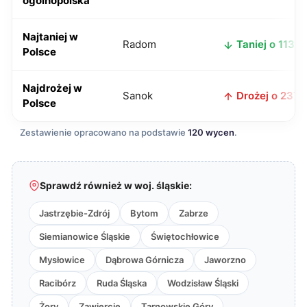
ogólnopolska
Najtaniej w
Radom
Taniej o 113 zł
Polsce
Najdrożej w
Sanok
Drożej o 237 z
Polsce
Zestawienie opracowano na podstawie
120 wycen
.
Sprawdź również w woj. śląskie:
Jastrzębie-Zdrój
Bytom
Zabrze
Siemianowice Śląskie
Świętochłowice
Mysłowice
Dąbrowa Górnicza
Jaworzno
Racibórz
Ruda Śląska
Wodzisław Śląski
Żory
Zawiercie
Tarnowskie Góry