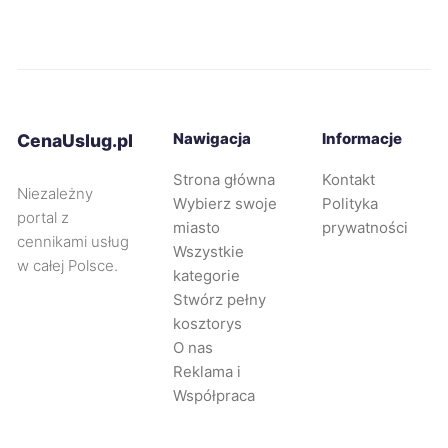
Żory
740 zł
TWÓJ REGION
Zawiercie
741 zł
TWÓJ REGION
Kwidzyn
742 zł
Nawigacja
Informacje
CenaUslug.pl
Strona główna
Kontakt
Nysa
742 zł
Niezależny
Wybierz swoje
Polityka
portal z
miasto
prywatności
Legnica
743 zł
cennikami usług
Wszystkie
w całej Polsce.
kategorie
Oleśnica
744 zł
Stwórz pełny
kosztorys
O nas
Puławy
744 zł
Reklama i
Współpraca
Tarnowskie Góry
745 zł
TWÓJ REGION