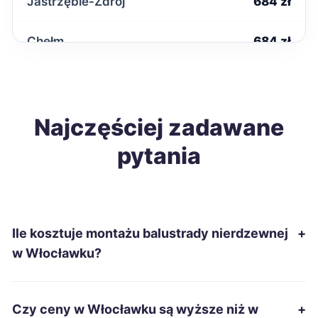
Jastrzębie-Zdrój
684 zł
Chełm
684 zł
Zduńska Wola
686 zł
Ełk
Najczęściej zadawane
687 zł
pytania
Gniezno
689 zł
Włocławek
689 zł
TWOJE MIASTO
Ile kosztuje montażu balustrady nierdzewnej
+
Żary
689 zł
w Włocławku?
Białystok
690 zł
Czy ceny w Włocławku są wyższe niż w
+