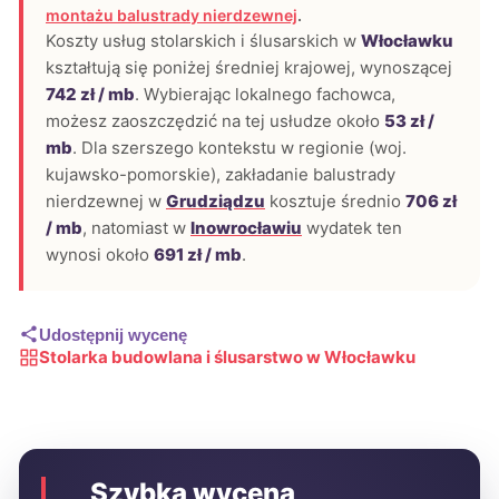
montażu balustrady nierdzewnej
.
Koszty usług stolarskich i ślusarskich w
Włocławku
kształtują się poniżej średniej krajowej, wynoszącej
742 zł / mb
. Wybierając lokalnego fachowca,
możesz zaoszczędzić na tej usłudze około
53 zł /
mb
. Dla szerszego kontekstu w regionie (woj.
kujawsko-pomorskie), zakładanie balustrady
nierdzewnej w
Grudziądzu
kosztuje średnio
706 zł
/ mb
, natomiast w
Inowrocławiu
wydatek ten
wynosi około
691 zł / mb
.
Udostępnij wycenę
Stolarka budowlana i ślusarstwo w Włocławku
Szybka wycena