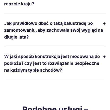
Starachowice
690 zł
reszcie kraju?
Inowrocław
691 zł
TWÓJ REGION
Jak prawidłowo dbać o taką balustradę po
+
Bytom
695 zł
zamontowaniu, aby zachowała swój wygląd na
długie lata?
Pabianice
696 zł
Mielec
696 zł
W jaki sposób konstrukcja jest mocowana do
+
podłoża i czy jest to rozwiązanie bezpieczne
Zabrze
697 zł
na każdym typie schodów?
Wałbrzych
698 zł
Nowa Sól
699 zł
Podobne usługi –