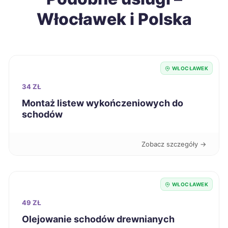
Opole
700 zł
Włocławek i Polska
Kędzierzyn-Koźle
700 zł
Biała Podlaska
700 zł
WŁOCŁAWEK
Siemianowice Śląskie
701 zł
34 ZŁ
Montaż listew wykończeniowych do
schodów
Łomża
701 zł
Kalisz
703 zł
Zobacz szczegóły →
Leszno
704 zł
WŁOCŁAWEK
Malbork
704 zł
49 ZŁ
Olejowanie schodów drewnianych