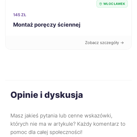
Dąbrowa Górnicza
729 zł
WŁOCŁAWEK
145 ZŁ
Radomsko
729 zł
Montaż poręczy ściennej
Koszalin
730 zł
Zobacz szczegóły →
Jaworzno
731 zł
Kutno
731 zł
Racibórz
732 zł
Opinie i dyskusja
Szczecinek
732 zł
Masz jakieś pytania lub cenne wskazówki,
Zgierz
734 zł
których nie ma w artykule? Każdy komentarz to
pomoc dla całej społeczności!