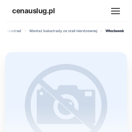
cenauslug.pl
 i balustrad
Montaż balustrady ze stali nierdzewnej
Włocławek