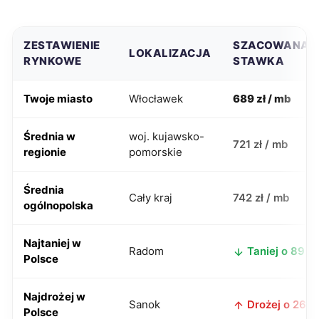
ZESTAWIENIE
SZACOWANA
LOKALIZACJA
RYNKOWE
STAWKA
Twoje miasto
Włocławek
689 zł / mb
Średnia w
woj. kujawsko-
721 zł / mb
regionie
pomorskie
Średnia
Cały kraj
742 zł / mb
ogólnopolska
Najtaniej w
Radom
Taniej o 89 zł
Polsce
Najdrożej w
Sanok
Drożej o 261 z
Polsce