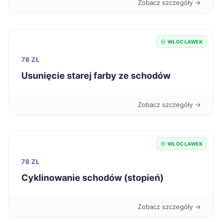
Stalowa Wola
711 zł
Zobacz szczegóły →
Suwałki
712 zł
WŁOCŁAWEK
Jelenia Góra
712 zł
78 ZŁ
Usunięcie starej farby ze schodów
Piotrków Trybunalski
712 zł
Zobacz szczegóły →
Chorzów
713 zł
Dębica
713 zł
WŁOCŁAWEK
78 ZŁ
Świętochłowice
714 zł
Cyklinowanie schodów (stopień)
Siedlce
715 zł
Zobacz szczegóły →