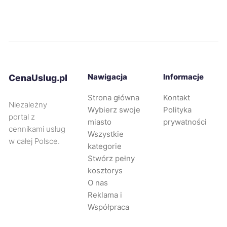
Bydgoszcz
740 zł
TWÓJ REGION
Żory
740 zł
Zawiercie
741 zł
Nawigacja
Informacje
CenaUslug.pl
Kwidzyn
742 zł
Strona główna
Kontakt
Niezależny
Wybierz swoje
Polityka
Nysa
742 zł
portal z
miasto
prywatności
cennikami usług
Wszystkie
w całej Polsce.
Legnica
743 zł
kategorie
Stwórz pełny
kosztorys
Oleśnica
744 zł
O nas
Reklama i
Puławy
744 zł
Współpraca