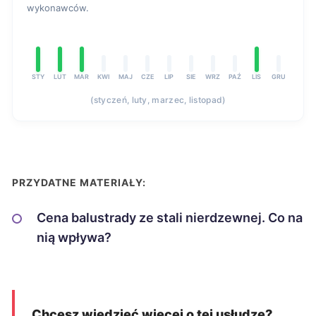
wykonawców.
STY
LUT
MAR
KWI
MAJ
CZE
LIP
SIE
WRZ
PAŹ
LIS
GRU
(styczeń, luty, marzec, listopad)
PRZYDATNE MATERIAŁY:
Cena balustrady ze stali nierdzewnej. Co na
nią wpływa?
Chcesz wiedzieć więcej o tej usłudze?