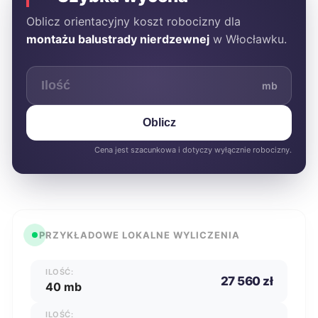
Oblicz orientacyjny koszt robocizny dla
montażu balustrady nierdzewnej
w Włocławku.
mb
Oblicz
Cena jest szacunkowa i dotyczy wyłącznie robocizny.
PRZYKŁADOWE LOKALNE WYLICZENIA
ILOŚĆ:
27 560 zł
40 mb
ILOŚĆ: