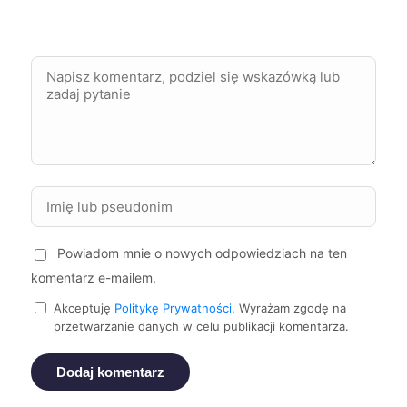
Ruda Śląska
735 zł
Wodzisław Śląski
735 zł
Słupsk
736 zł
Gorzów Wielkopolski
738 zł
Stargard
738 zł
Powiadom mnie o nowych odpowiedziach na ten
Zamość
738 zł
komentarz e-mailem.
Sieradz
738 zł
Akceptuję
Politykę Prywatności
. Wyrażam zgodę na
przetwarzanie danych w celu publikacji komentarza.
Piła
739 zł
Dodaj komentarz