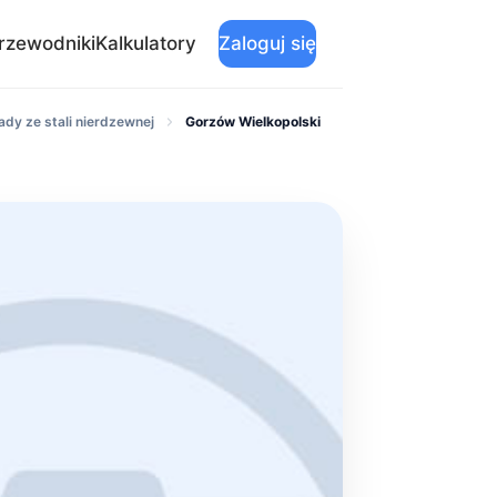
rzewodniki
Kalkulatory
Zaloguj się
dy ze stali nierdzewnej
Gorzów Wielkopolski