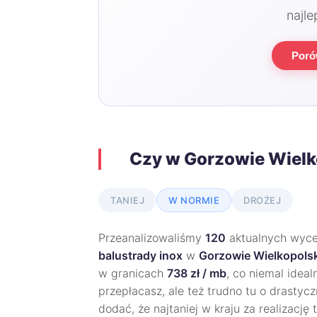
najle
Poró
Czy w Gorzowie Wielk
TANIEJ
W NORMIE
DROŻEJ
Przeanalizowaliśmy
120
aktualnych wycen
balustrady inox
w
Gorzowie Wielkopols
w granicach
738 zł / mb
, co niemal idea
przepłacasz, ale też trudno tu o drastyc
dodać, że najtaniej w kraju za realizację 