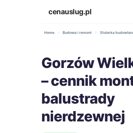
cenauslug.pl
Home
Budowa i remont
Stolarka budowlana
Gorzów Wielk
– cennik mon
balustrady
nierdzewnej