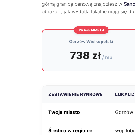
górną granicę cenową znajdziesz w
San
obrazuje, jak wydatki lokalne mają się d
TWOJE MIASTO
Gorzów Wielkopolski
738 zł
/ mb
ZESTAWIENIE RYNKOWE
LOKALI
Twoje miasto
Gorzów 
Średnia w regionie
woj. lub