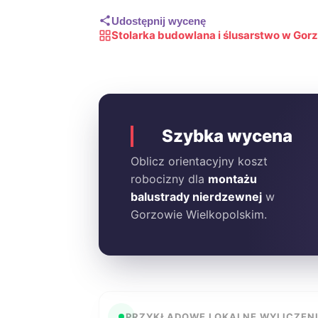
Udostępnij wycenę
Stolarka budowlana i ślusarstwo w Gor
Szybka wycena
Oblicz orientacyjny koszt
robocizny dla
montażu
balustrady nierdzewnej
w
Gorzowie Wielkopolskim.
PRZYKŁADOWE LOKALNE WYLICZEN