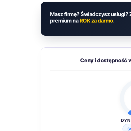
Masz firmę? Świadczysz usługi? 
premium na
ROK za darmo
.
Ceny i dostępność 
DYN
S