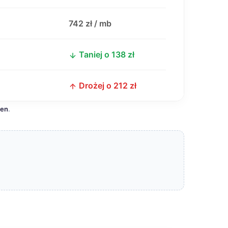
j
742 zł / mb
Taniej o 138 zł
Drożej o 212 zł
cen
.