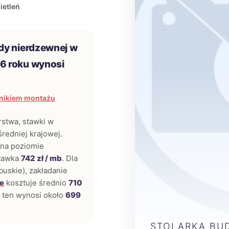
ietleń
dy nierdzewnej w
6 roku wynosi
nikiem montażu
rstwa, stawki w
redniej krajowej.
 na poziomie
stawka
742 zł / mb
. Dla
buskie), zakładanie
ze
kosztuje średnio
710
 ten wynosi około
699
STOLARKA BU