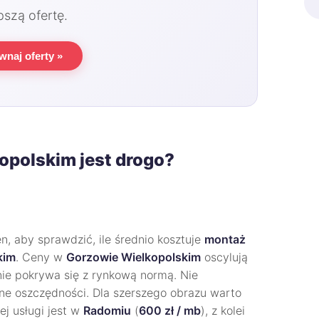
pszą ofertę.
wnaj oferty »
opolskim jest drogo?
, aby sprawdzić, ile średnio kosztuje
montaż
kim
. Ceny w
Gorzowie Wielkopolskim
oscylują
lnie pokrywa się z rynkową normą. Nie
zne oszczędności. Dla szerszego obrazu warto
tej usługi jest w
Radomiu
(
600 zł / mb
), z kolei