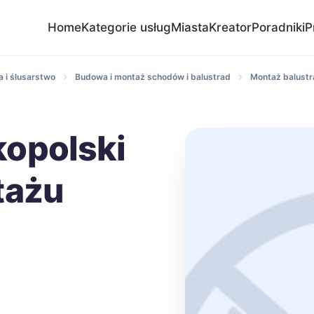
Home
Kategorie usług
Miasta
Kreator
Poradniki
P
 i ślusarstwo
Budowa i montaż schodów i balustrad
Montaż balustra
opolski
tażu