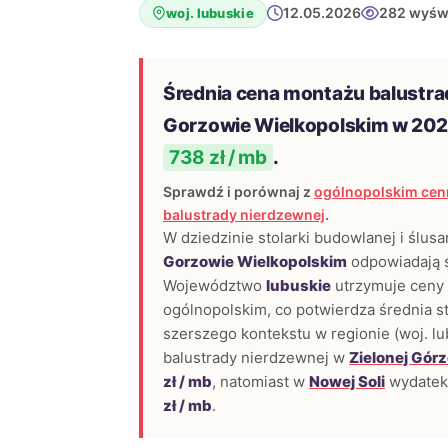
12.05.2026
282 wyśw
woj. lubuskie
Średnia cena montażu balustra
Gorzowie Wielkopolskim w 202
738 zł / mb
.
Sprawdź i porównaj z
ogólnopolskim cen
balustrady nierdzewnej
.
W dziedzinie stolarki budowlanej i ślusa
Gorzowie Wielkopolskim
odpowiadają ś
Województwo
lubuskie
utrzymuje ceny
ogólnopolskim, co potwierdza średnia 
szerszego kontekstu w regionie (woj. lu
balustrady nierdzewnej w
Zielonej Gór
zł / mb
, natomiast w
Nowej Soli
wydatek
zł / mb
.