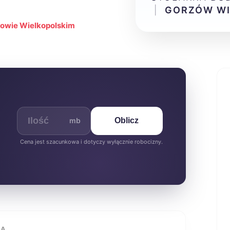
|
GORZÓW WI
zowie Wielkopolskim
mb
Oblicz
Cena jest szacunkowa i dotyczy wyłącznie robocizny.
IA