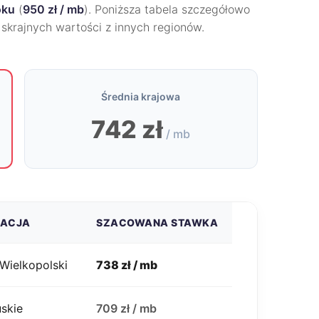
oku
(
950 zł / mb
). Poniższa tabela szczegółowo
o skrajnych wartości z innych regionów.
Średnia krajowa
742 zł
/ mb
ZACJA
SZACOWANA STAWKA
Wielkopolski
738 zł / mb
uskie
709 zł / mb