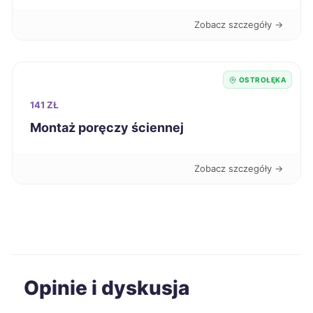
Zobacz szczegóły →
Ostrów Wielkopolski
727 zł
Dąbrowa Górnicza
729 zł
OSTROŁĘKA
141 ZŁ
Radomsko
729 zł
Montaż poręczy ściennej
Koszalin
730 zł
Zobacz szczegóły →
Jaworzno
731 zł
Kutno
731 zł
Racibórz
732 zł
Opinie i dyskusja
Szczecinek
732 zł