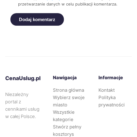
przetwarzanie danych w celu publikacji komentarza.
Piła
739 zł
Dodaj komentarz
Bydgoszcz
740 zł
Żory
740 zł
Zawiercie
741 zł
Nawigacja
Informacje
CenaUslug.pl
Kwidzyn
742 zł
Strona główna
Kontakt
Niezależny
Wybierz swoje
Polityka
Nysa
742 zł
portal z
miasto
prywatności
cennikami usług
Wszystkie
w całej Polsce.
Legnica
743 zł
kategorie
Stwórz pełny
kosztorys
Oleśnica
744 zł