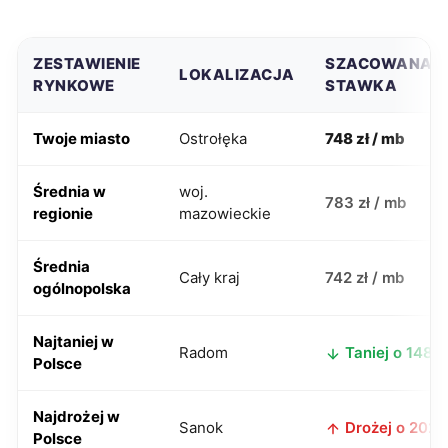
ZESTAWIENIE
SZACOWANA
LOKALIZACJA
RYNKOWE
STAWKA
Twoje miasto
Ostrołęka
748 zł / mb
Średnia w
woj.
783 zł / mb
regionie
mazowieckie
Średnia
Cały kraj
742 zł / mb
ogólnopolska
Najtaniej w
Radom
Taniej o 148 z
Polsce
Najdrożej w
Sanok
Drożej o 202 z
Polsce