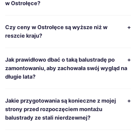
w Ostrołęce?
Białystok
690 zł
Czy ceny w Ostrołęce są wyższe niż w
+
Starachowice
690 zł
reszcie kraju?
Inowrocław
691 zł
Jak prawidłowo dbać o taką balustradę po
+
Bytom
695 zł
zamontowaniu, aby zachowała swój wygląd na
długie lata?
Pabianice
696 zł
Mielec
696 zł
Jakie przygotowania są konieczne z mojej
+
strony przed rozpoczęciem montażu
Zabrze
697 zł
balustrady ze stali nierdzewnej?
Wałbrzych
698 zł