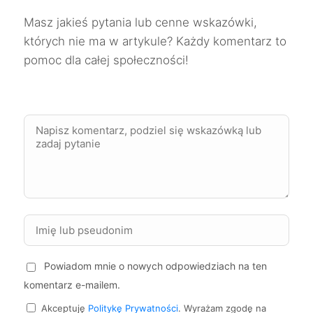
Masz jakieś pytania lub cenne wskazówki,
Zgierz
734 zł
których nie ma w artykule? Każdy komentarz to
pomoc dla całej społeczności!
Ruda Śląska
735 zł
Wodzisław Śląski
735 zł
Słupsk
736 zł
Gorzów Wielkopolski
738 zł
Stargard
738 zł
Powiadom mnie o nowych odpowiedziach na ten
Zamość
738 zł
komentarz e-mailem.
Sieradz
738 zł
Akceptuję
Politykę Prywatności
. Wyrażam zgodę na