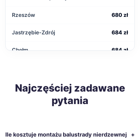
Rzeszów
680 zł
Jastrzębie-Zdrój
684 zł
Chełm
684 zł
Zduńska Wola
686 zł
Ełk
Najczęściej zadawane
687 zł
pytania
Gniezno
689 zł
Włocławek
689 zł
Ile kosztuje montażu balustrady nierdzewnej
+
Żary
689 zł