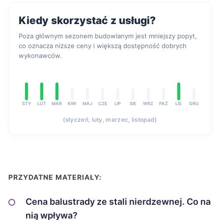
Kiedy skorzystać z usługi?
Poza głównym sezonem budowlanym jest mniejszy popyt,
co oznacza niższe ceny i większą dostępność dobrych
wykonawców.
STY
LUT
MAR
KWI
MAJ
CZE
LIP
SIE
WRZ
PAŹ
LIS
GRU
(styczeń, luty, marzec, listopad)
PRZYDATNE MATERIAŁY:
Cena balustrady ze stali nierdzewnej. Co na
nią wpływa?