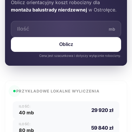
Oblicz orientacyjny koszt robocizny dla
montażu balustrady nierdzewnej
w Ostrołęce.
mb
Oblicz
Cena jest szacunkowa i dotyczy wyłącznie robocizny.
PRZYKŁADOWE LOKALNE WYLICZENIA
ILOŚĆ:
29 920 zł
40 mb
ILOŚĆ:
59 840 zł
80 mb