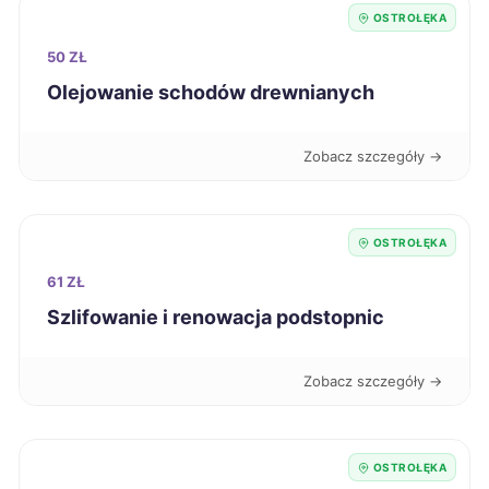
OSTROŁĘKA
Malbork
704 zł
50 ZŁ
Olejowanie schodów drewnianych
Przemyśl
704 zł
Zobacz szczegóły →
Grudziądz
706 zł
Ciechanów
706 zł
TWÓJ REGION
OSTROŁĘKA
61 ZŁ
Tczew
707 zł
Szlifowanie i renowacja podstopnic
Konin
708 zł
Zobacz szczegóły →
Krosno
708 zł
OSTROŁĘKA
Zielona Góra
710 zł