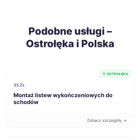
Nowa Sól
699 zł
Podobne usługi –
Opole
700 zł
Ostrołęka i Polska
Kędzierzyn-Koźle
700 zł
Biała Podlaska
700 zł
OSTROŁĘKA
Siemianowice Śląskie
701 zł
35 ZŁ
Montaż listew wykończeniowych do
schodów
Łomża
701 zł
Kalisz
703 zł
Zobacz szczegóły →
Leszno
704 zł