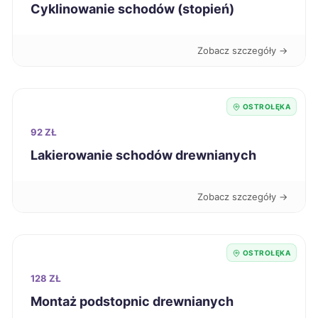
Cyklinowanie schodów (stopień)
Siedlce
715 zł
TWÓJ REGION
Zobacz szczegóły →
Chojnice
716 zł
OSTROŁĘKA
Mysłowice
717 zł
92 ZŁ
Głogów
717 zł
Lakierowanie schodów drewnianych
Jarosław
717 zł
Zobacz szczegóły →
Starogard Gdański
718 zł
OSTROŁĘKA
Lublin
720 zł
128 ZŁ
Montaż podstopnic drewnianych
Nowy Sącz
727 zł