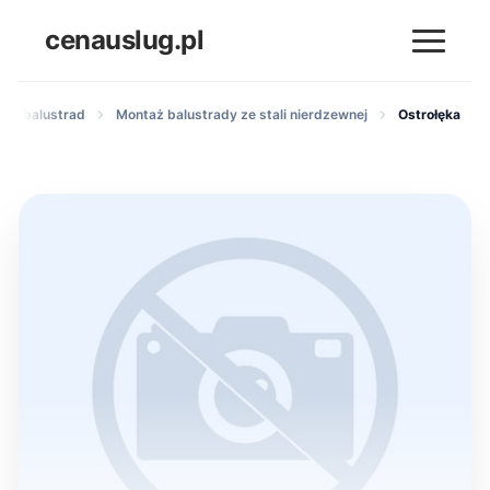
cenauslug.pl
w i balustrad
Montaż balustrady ze stali nierdzewnej
Ostrołęka