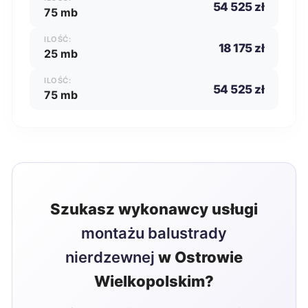
54 525 zł
75 mb
ILOŚĆ:
18 175 zł
25 mb
ILOŚĆ:
54 525 zł
75 mb
Szukasz wykonawcy usługi
montażu balustrady
nierdzewnej
w Ostrowie
Wielkopolskim?