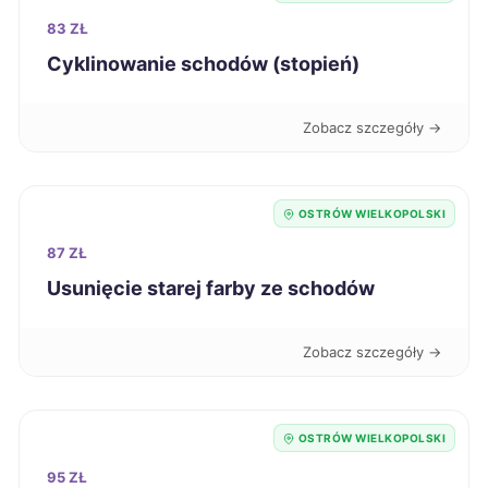
83 ZŁ
Piotrków Trybunalski
712 zł
Cyklinowanie schodów (stopień)
Chorzów
713 zł
Zobacz szczegóły →
Dębica
713 zł
OSTRÓW WIELKOPOLSKI
Świętochłowice
714 zł
87 ZŁ
Usunięcie starej farby ze schodów
Siedlce
715 zł
Zobacz szczegóły →
Chojnice
716 zł
Mysłowice
717 zł
OSTRÓW WIELKOPOLSKI
Głogów
95 ZŁ
717 zł