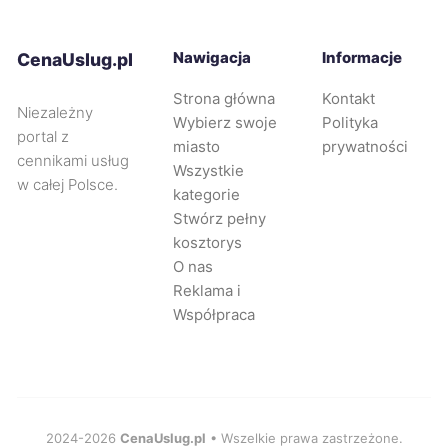
Kwidzyn
742 zł
Nawigacja
Informacje
CenaUslug.pl
Strona główna
Kontakt
Nysa
742 zł
Niezależny
Wybierz swoje
Polityka
portal z
miasto
prywatności
Legnica
743 zł
cennikami usług
Wszystkie
w całej Polsce.
kategorie
Oleśnica
744 zł
Stwórz pełny
kosztorys
O nas
Puławy
744 zł
Reklama i
Współpraca
Tarnowskie Góry
745 zł
Płock
747 zł
Tarnów
2024-2026
CenaUslug.pl
• Wszelkie prawa zastrzeżone.
747 zł