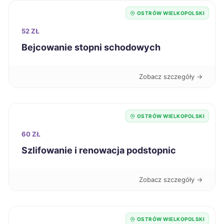
OSTRÓW WIELKOPOLSKI
Tczew
707 zł
52 ZŁ
Bejcowanie stopni schodowych
Konin
708 zł
TWÓJ REGION
Zobacz szczegóły →
Krosno
708 zł
Zielona Góra
710 zł
OSTRÓW WIELKOPOLSKI
60 ZŁ
Elbląg
711 zł
Szlifowanie i renowacja podstopnic
Stalowa Wola
711 zł
Zobacz szczegóły →
Suwałki
712 zł
Jelenia Góra
712 zł
OSTRÓW WIELKOPOLSKI