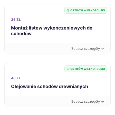
OSTRÓW WIELKOPOLSKI
Siemianowice Śląskie
701 zł
36 ZŁ
Łomża
701 zł
Montaż listew wykończeniowych do
schodów
Kalisz
703 zł
TWÓJ REGION
Zobacz szczegóły →
Leszno
704 zł
TWÓJ REGION
Malbork
OSTRÓW WIELKOPOLSKI
704 zł
48 ZŁ
Przemyśl
704 zł
Olejowanie schodów drewnianych
Grudziądz
706 zł
Zobacz szczegóły →
Ciechanów
706 zł