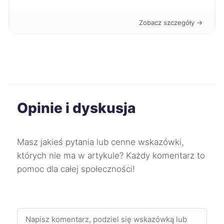
Zobacz szczegóły →
Jaworzno
731 zł
Kutno
731 zł
Racibórz
732 zł
Opinie i dyskusja
Szczecinek
732 zł
Zgierz
734 zł
Masz jakieś pytania lub cenne wskazówki,
których nie ma w artykule? Każdy komentarz to
Ruda Śląska
735 zł
pomoc dla całej społeczności!
Wodzisław Śląski
735 zł
Słupsk
736 zł