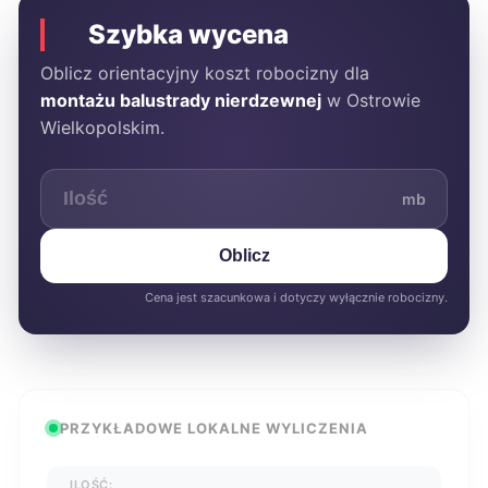
Szybka wycena
Oblicz orientacyjny koszt robocizny dla
montażu balustrady nierdzewnej
w Ostrowie
Wielkopolskim.
mb
Oblicz
Cena jest szacunkowa i dotyczy wyłącznie robocizny.
PRZYKŁADOWE LOKALNE WYLICZENIA
ILOŚĆ: