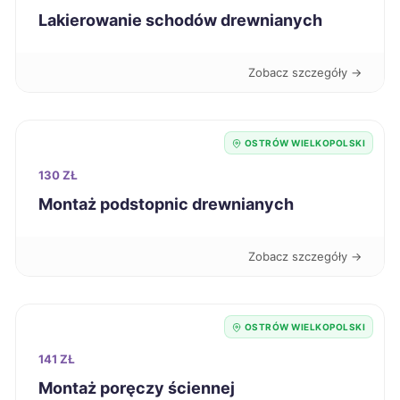
Lakierowanie schodów drewnianych
Jarosław
717 zł
Zobacz szczegóły →
Starogard Gdański
718 zł
Lublin
720 zł
OSTRÓW WIELKOPOLSKI
130 ZŁ
Nowy Sącz
727 zł
Montaż podstopnic drewnianych
Ostrów Wielkopolski
727 zł
TWOJE MIASTO
Zobacz szczegóły →
Dąbrowa Górnicza
729 zł
OSTRÓW WIELKOPOLSKI
Radomsko
729 zł
141 ZŁ
Montaż poręczy ściennej
Koszalin
730 zł