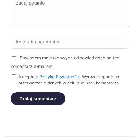
Gorzów Wielkopolski
738 zł
Stargard
738 zł
Zamość
738 zł
Powiadom mnie o nowych odpowiedziach na ten
komentarz e-mailem.
Sieradz
738 zł
Akceptuję
Politykę Prywatności
. Wyrażam zgodę na
przetwarzanie danych w celu publikacji komentarza.
Piła
739 zł
TWÓJ REGION
Dodaj komentarz
Bydgoszcz
740 zł
Żory
740 zł
Zawiercie
741 zł