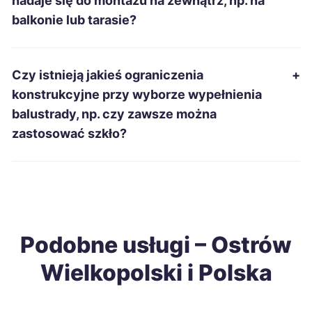
nadaje się do montażu na zewnątrz, np. na
balkonie lub tarasie?
Pabianice
696 zł
Mielec
696 zł
Czy istnieją jakieś ograniczenia
+
konstrukcyjne przy wyborze wypełnienia
Zabrze
697 zł
balustrady, np. czy zawsze można
zastosować szkło?
Wałbrzych
698 zł
Nowa Sól
699 zł
Opole
700 zł
Podobne usługi – Ostrów
Wielkopolski i Polska
Kędzierzyn-Koźle
700 zł
Biała Podlaska
700 zł