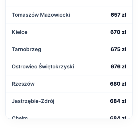
Tomaszów Mazowiecki
657 zł
Kielce
670 zł
Tarnobrzeg
675 zł
Ostrowiec Świętokrzyski
676 zł
Rzeszów
680 zł
Jastrzębie-Zdrój
684 zł
Chełm
684 zł
Zduńska Wola
686 zł