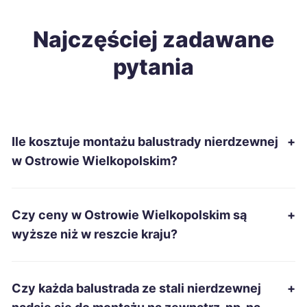
Ełk
Najczęściej zadawane
687 zł
pytania
Gniezno
689 zł
TWÓJ REGION
Włocławek
689 zł
Ile kosztuje montażu balustrady nierdzewnej
+
Żary
689 zł
w Ostrowie Wielkopolskim?
Białystok
690 zł
Czy ceny w Ostrowie Wielkopolskim są
+
Starachowice
690 zł
wyższe niż w reszcie kraju?
Inowrocław
691 zł
Czy każda balustrada ze stali nierdzewnej
+
Bytom
695 zł