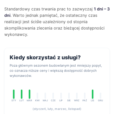
Standardowy czas trwania prac to zazwyczaj
1 dni – 3
dni
. Warto jednak pamiętać, że ostateczny czas
realizacji jest ściśle uzależniony od stopnia
skomplikowania zlecenia oraz bieżącej dostępności
wykonawcy.
Kiedy skorzystać z usługi?
Poza głównym sezonem budowlanym jest mniejszy popyt,
co oznacza niższe ceny i większą dostępność dobrych
wykonawców.
STY
LUT
MAR
KWI
MAJ
CZE
LIP
SIE
WRZ
PAŹ
LIS
GRU
(styczeń, luty, marzec, listopad)