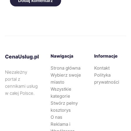
Dodaj komentarz
Bydgoszcz
740 zł
Żory
740 zł
Zawiercie
741 zł
Kwidzyn
742 zł
Nawigacja
Informacje
CenaUslug.pl
Strona główna
Kontakt
Nysa
742 zł
Niezależny
Wybierz swoje
Polityka
portal z
miasto
prywatności
Legnica
743 zł
cennikami usług
TWÓJ REGION
Wszystkie
w całej Polsce.
kategorie
Oleśnica
744 zł
Stwórz pełny
TWÓJ REGION
kosztorys
O nas
Puławy
744 zł
Reklama i