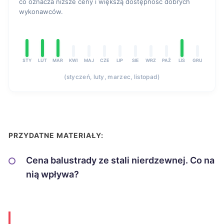
co oznacza niższe ceny i większą dostępność dobrych
wykonawców.
STY
LUT
MAR
KWI
MAJ
CZE
LIP
SIE
WRZ
PAŹ
LIS
GRU
(styczeń, luty, marzec, listopad)
PRZYDATNE MATERIAŁY:
Cena balustrady ze stali nierdzewnej. Co na
nią wpływa?