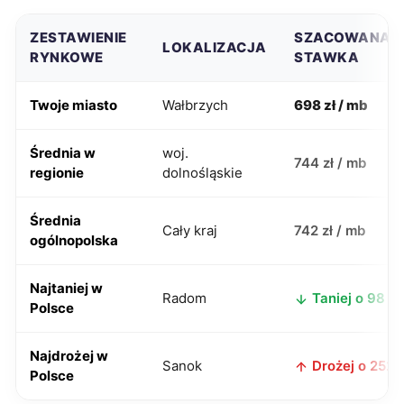
ZESTAWIENIE
SZACOWANA
LOKALIZACJA
RYNKOWE
STAWKA
Twoje miasto
Wałbrzych
698 zł / mb
Średnia w
woj.
744 zł / mb
regionie
dolnośląskie
Średnia
Cały kraj
742 zł / mb
ogólnopolska
Najtaniej w
Radom
Taniej o 98 zł
Polsce
Najdrożej w
Sanok
Drożej o 252 z
Polsce