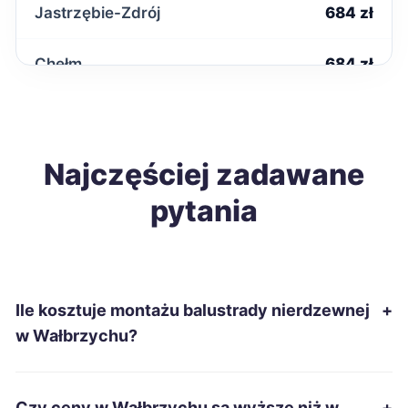
Jastrzębie-Zdrój
684 zł
Chełm
684 zł
Zduńska Wola
686 zł
Ełk
Najczęściej zadawane
687 zł
pytania
Gniezno
689 zł
Włocławek
689 zł
Ile kosztuje montażu balustrady nierdzewnej
+
Żary
689 zł
w Wałbrzychu?
Białystok
690 zł
Czy ceny w Wałbrzychu są wyższe niż w
+