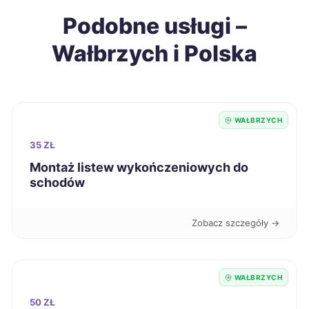
Opole
700 zł
Podobne usługi –
Wałbrzych i Polska
Kędzierzyn-Koźle
700 zł
Biała Podlaska
700 zł
WAŁBRZYCH
Siemianowice Śląskie
701 zł
35 ZŁ
Łomża
701 zł
Montaż listew wykończeniowych do
schodów
Kalisz
703 zł
Zobacz szczegóły →
Leszno
704 zł
Malbork
WAŁBRZYCH
704 zł
50 ZŁ