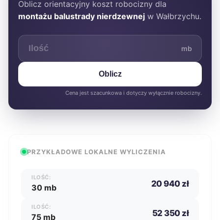
Oblicz orientacyjny koszt robocizny dla
montażu balustrady nierdzewnej
w Wałbrzychu.
mb
Oblicz
Cena jest szacunkowa i dotyczy wyłącznie robocizny.
PRZYKŁADOWE LOKALNE WYLICZENIA
ILOŚĆ:
20 940 zł
30 mb
ILOŚĆ:
52 350 zł
75 mb