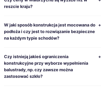
Starachowice
690 zł
reszcie kraju?
Inowrocław
691 zł
W jaki sposób konstrukcja jest mocowana do
+
Bytom
695 zł
podłoża i czy jest to rozwiązanie bezpieczne
na każdym typie schodów?
Pabianice
696 zł
Mielec
696 zł
Czy istnieją jakieś ograniczenia
+
konstrukcyjne przy wyborze wypełnienia
Zabrze
697 zł
balustrady, np. czy zawsze można
zastosować szkło?
Wałbrzych
698 zł
TWOJE MIASTO
Nowa Sól
699 zł