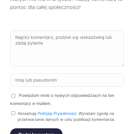
Ruda Śląska
735 zł
pomoc dla całej społeczności!
Wodzisław Śląski
735 zł
Słupsk
736 zł
Gorzów Wielkopolski
738 zł
Stargard
738 zł
Zamość
738 zł
Powiadom mnie o nowych odpowiedziach na ten
komentarz e-mailem.
Sieradz
738 zł
Akceptuję
Politykę Prywatności
. Wyrażam zgodę na
przetwarzanie danych w celu publikacji komentarza.
Piła
739 zł