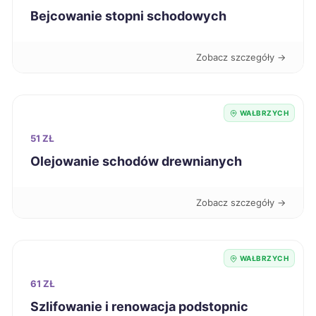
Przemyśl
704 zł
Bejcowanie stopni schodowych
Grudziądz
706 zł
Zobacz szczegóły →
Ciechanów
706 zł
WAŁBRZYCH
Tczew
707 zł
51 ZŁ
Olejowanie schodów drewnianych
Konin
708 zł
Zobacz szczegóły →
Krosno
708 zł
Zielona Góra
710 zł
WAŁBRZYCH
61 ZŁ
Elbląg
711 zł
Szlifowanie i renowacja podstopnic