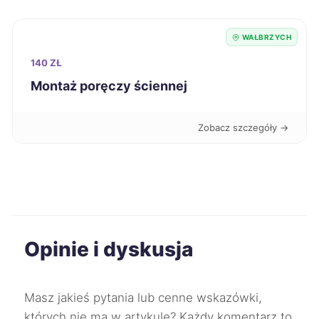
Dąbrowa Górnicza
729 zł
WAŁBRZYCH
Radomsko
729 zł
140 ZŁ
Montaż poręczy ściennej
Koszalin
730 zł
Zobacz szczegóły →
Jaworzno
731 zł
Kutno
731 zł
Racibórz
732 zł
Opinie i dyskusja
Szczecinek
732 zł
Zgierz
734 zł
Masz jakieś pytania lub cenne wskazówki,
których nie ma w artykule? Każdy komentarz to