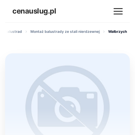
cenauslug.pl
 i balustrad
Montaż balustrady ze stali nierdzewnej
Wałbrzych