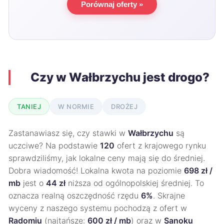
Porównaj oferty »
Czy w Wałbrzychu jest drogo?
TANIEJ
W NORMIE
DROŻEJ
Zastanawiasz się, czy stawki w
Wałbrzychu
są
uczciwe? Na podstawie
120
ofert z krajowego rynku
sprawdziliśmy, jak lokalne ceny mają się do średniej.
Dobra wiadomość! Lokalna kwota na poziomie
698 zł /
mb
jest o
44 zł
niższa od ogólnopolskiej średniej. To
oznacza realną oszczędność rzędu
6%
. Skrajne
wyceny z naszego systemu pochodzą z ofert w
Radomiu
(najtańsze:
600 zł / mb
) oraz w
Sanoku