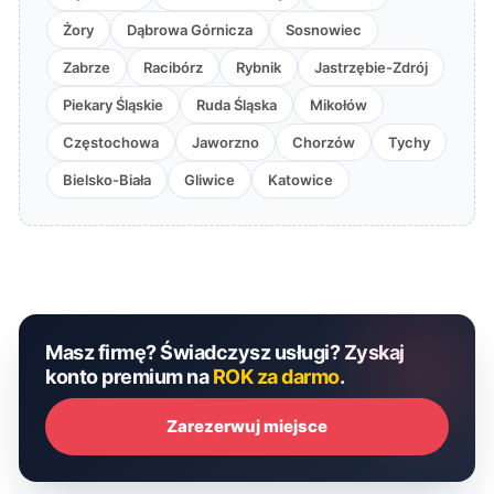
Żory
Dąbrowa Górnicza
Sosnowiec
Zabrze
Racibórz
Rybnik
Jastrzębie-Zdrój
Piekary Śląskie
Ruda Śląska
Mikołów
Częstochowa
Jaworzno
Chorzów
Tychy
Bielsko-Biała
Gliwice
Katowice
Masz firmę? Świadczysz usługi? Zyskaj
konto premium na
ROK za darmo
.
Zarezerwuj miejsce