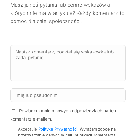
Inowrocław
244 zł
Masz jakieś pytania lub cenne wskazówki,
których nie ma w artykule? Każdy komentarz to
Kielce
244 zł
pomoc dla całej społeczności!
Kwidzyn
244 zł
Skierniewice
244 zł
Sosnowiec
244 zł
TWÓJ REGION
Zabrze
244 zł
TWÓJ REGION
Ostrów Wielkopolski
245 zł
Powiadom mnie o nowych odpowiedziach na ten
komentarz e-mailem.
Racibórz
245 zł
TWÓJ REGION
Akceptuję
Politykę Prywatności
. Wyrażam zgodę na
przetwarzanie danych w celu publikacji komentarza.