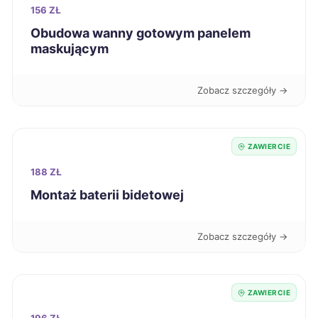
Piła
235 zł
156 ZŁ
Obudowa wanny gotowym panelem
Szczecinek
235 zł
maskującym
Pabianice
236 zł
Zobacz szczegóły →
Siedlce
236 zł
ZAWIERCIE
Świdnica
236 zł
188 ZŁ
Montaż baterii bidetowej
Tomaszów Mazowiecki
236 zł
Zobacz szczegóły →
Kutno
237 zł
Ostrołęka
237 zł
ZAWIERCIE