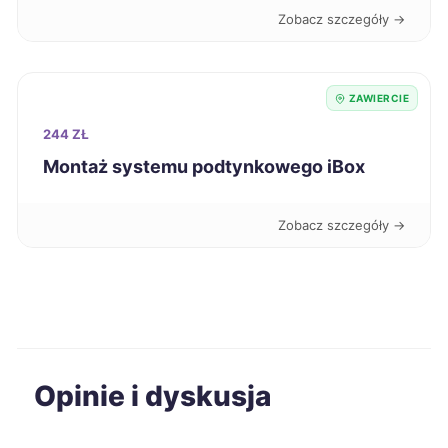
Piotrków Trybunalski
241 zł
Zobacz szczegóły →
Puławy
241 zł
ZAWIERCIE
Żory
241 zł
TWÓJ REGION
244 ZŁ
Montaż systemu podtynkowego iBox
Bolesławiec
242 zł
Zobacz szczegóły →
Bełchatów
243 zł
Dąbrowa Górnicza
243 zł
TWÓJ REGION
Kalisz
243 zł
Opinie i dyskusja
Stargard
243 zł