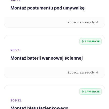
196 ZŁ
Radomsko
237 zł
Montaż postumentu pod umywalkę
Gniezno
238 zł
Zobacz szczegóły →
Przemyśl
238 zł
Stalowa Wola
238 zł
ZAWIERCIE
205 ZŁ
Świętochłowice
238 zł
TWÓJ REGION
Montaż baterii wannowej ściennej
Siemianowice Śląskie
238 zł
TWÓJ REGION
Zobacz szczegóły →
Mielec
239 zł
ZAWIERCIE
Starogard Gdański
239 zł
209 ZŁ
Montaż blatu łazienkowego