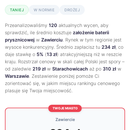
TANIEJ
W NORMIE
DROŻEJ
Przeanalizowaliśmy
120
aktualnych wycen, aby
sprawdzić, ile średnio kosztuje
założenie baterii
prysznicowej
w
Zawierciu
. Rynek w tym regionie jest
wysoce konkurencyjny. Średnio zapłacisz tu
234 zł
, co
daje stawkę o
5%
(
13 zł
) atrakcyjniejszą niż w reszcie
kraju. Rozstrzał cenowy w skali całej Polski jest spory –
od zaledwie
219 zł
w
Starachowicach
aż po
310 zł
w
Warszawie
. Zestawienie poniżej pomoże Ci
zorientować się, w jakim miejscu rankingu cenowego
plasuje się Twoja miejscowość.
TWOJE MIASTO
Zawiercie