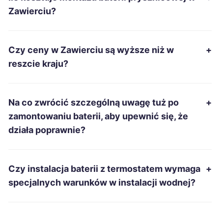
Żary
229 zł
Zawierciu?
Nowa Sól
230 zł
Czy ceny w Zawierciu są wyższe niż w
+
Wodzisław Śląski
230 zł
TWÓJ REGION
reszcie kraju?
Chojnice
231 zł
Na co zwrócić szczególną uwagę tuż po
+
Jarosław
232 zł
zamontowaniu baterii, aby upewnić się, że
działa poprawnie?
Konin
232 zł
Słupsk
232 zł
Czy instalacja baterii z termostatem wymaga
+
specjalnych warunków w instalacji wodnej?
Bytom
233 zł
TWÓJ REGION