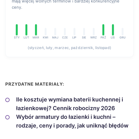
mają więcej wolnych terminów i bardziej konkurencyjne
ceny.
STY
LUT
MAR
KWI
MAJ
CZE
LIP
SIE
WRZ
PAŹ
LIS
GRU
(styczeń, luty, marzec, październik, listopad)
PRZYDATNE MATERIAŁY:
Ile kosztuje wymiana baterii kuchennej i
łazienkowej? Cennik robocizny 2026
Wybór armatury do łazienki i kuchni –
rodzaje, ceny i porady, jak uniknąć błędów