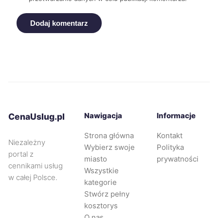
Suwałki
245 zł
Dodaj komentarz
Wałbrzych
245 zł
Oświęcim
246 zł
Nowy Sącz
247 zł
Rybnik
247 zł
TWÓJ REGION
Nawigacja
Informacje
CenaUslug.pl
Strona główna
Kontakt
Tczew
247 zł
Niezależny
Wybierz swoje
Polityka
portal z
miasto
prywatności
Żyrardów
247 zł
cennikami usług
Wszystkie
w całej Polsce.
kategorie
Oleśnica
247 zł
Stwórz pełny
kosztorys
O nas