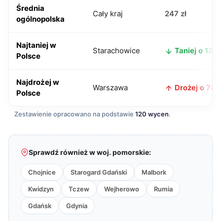
Średnia
Cały kraj
247 zł
ogólnopolska
Najtaniej w
Starachowice
Taniej o 13 zł
Polsce
Najdrożej w
Warszawa
Drożej o 78 z
Polsce
Zestawienie opracowano na podstawie
120 wycen
.
Sprawdź również w woj. pomorskie:
Chojnice
Starogard Gdański
Malbork
Kwidzyn
Tczew
Wejherowo
Rumia
Gdańsk
Gdynia