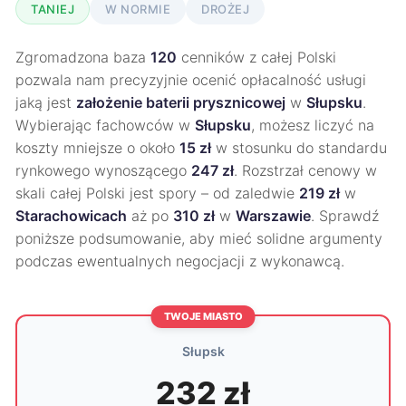
TANIEJ
W NORMIE
DROŻEJ
Zgromadzona baza
120
cenników z całej Polski
pozwala nam precyzyjnie ocenić opłacalność usługi
jaką jest
założenie baterii prysznicowej
w
Słupsku
.
Wybierając fachowców w
Słupsku
, możesz liczyć na
koszty mniejsze o około
15 zł
w stosunku do standardu
rynkowego wynoszącego
247 zł
. Rozstrzał cenowy w
skali całej Polski jest spory – od zaledwie
219 zł
w
Starachowicach
aż po
310 zł
w
Warszawie
. Sprawdź
poniższe podsumowanie, aby mieć solidne argumenty
podczas ewentualnych negocjacji z wykonawcą.
TWOJE MIASTO
Słupsk
232 zł