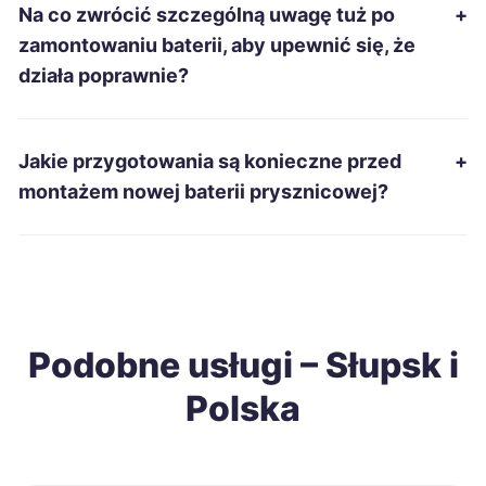
Na co zwrócić szczególną uwagę tuż po
+
Jarosław
232 zł
zamontowaniu baterii, aby upewnić się, że
działa poprawnie?
Konin
232 zł
Słupsk
232 zł
Jakie przygotowania są konieczne przed
+
TWOJE MIASTO
montażem nowej baterii prysznicowej?
Bytom
233 zł
Kędzierzyn-Koźle
233 zł
Tarnobrzeg
233 zł
Podobne usługi – Słupsk i
Polska
Tarnów
233 zł
Będzin
233 zł