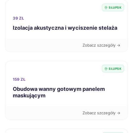
SŁUPSK
Jelenia Góra
234 zł
39 ZŁ
Włocławek
234 zł
Izolacja akustyczna i wyciszenie stelaża
Zawiercie
234 zł
Zobacz szczegóły →
Zduńska Wola
234 zł
SŁUPSK
Piła
235 zł
159 ZŁ
Obudowa wanny gotowym panelem
Szczecinek
235 zł
maskującym
Pabianice
236 zł
Zobacz szczegóły →
Siedlce
236 zł