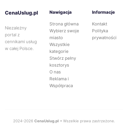
Rybnik
247 zł
Nawigacja
Informacje
CenaUslug.pl
Strona główna
Kontakt
Tczew
247 zł
TWÓJ REGION
Niezależny
Wybierz swoje
Polityka
portal z
miasto
prywatności
Żyrardów
247 zł
cennikami usług
Wszystkie
w całej Polsce.
kategorie
Oleśnica
247 zł
Stwórz pełny
kosztorys
O nas
Jastrzębie-Zdrój
248 zł
Reklama i
Współpraca
Piekary Śląskie
248 zł
Leszno
249 zł
Zgierz
2024-2026
CenaUslug.pl
• Wszelkie prawa zastrzeżone.
249 zł