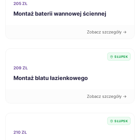
205 ZŁ
Świętochłowice
238 zł
Montaż baterii wannowej ściennej
Siemianowice Śląskie
238 zł
Zobacz szczegóły →
Mielec
239 zł
SŁUPSK
Starogard Gdański
239 zł
TWÓJ REGION
209 ZŁ
Montaż blatu łazienkowego
Mysłowice
240 zł
Zobacz szczegóły →
Radom
240 zł
Tarnowskie Góry
240 zł
SŁUPSK
Łomża
210 ZŁ
240 zł