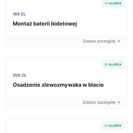
SŁUPSK
Świdnica
236 zł
189 ZŁ
Montaż baterii bidetowej
Tomaszów Mazowiecki
236 zł
Zobacz szczegóły →
Kutno
237 zł
Ostrołęka
237 zł
SŁUPSK
200 ZŁ
Radomsko
237 zł
Osadzenie zlewozmywaka w blacie
Gniezno
238 zł
Zobacz szczegóły →
Przemyśl
238 zł
Stalowa Wola
238 zł
SŁUPSK