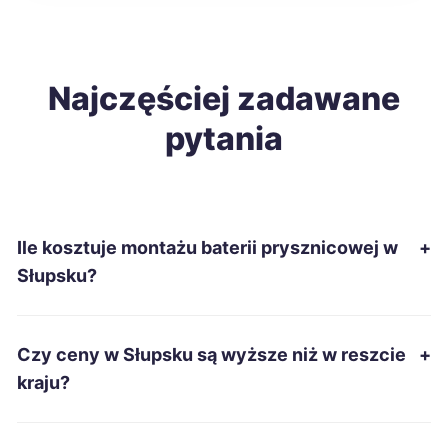
Grudziądz
228 zł
Nysa
Najczęściej zadawane
228 zł
pytania
Sanok
228 zł
Dębica
229 zł
Ile kosztuje montażu baterii prysznicowej w
+
Żary
229 zł
Słupsku?
Nowa Sól
230 zł
Czy ceny w Słupsku są wyższe niż w reszcie
+
Wodzisław Śląski
230 zł
kraju?
Chojnice
231 zł
TWÓJ REGION