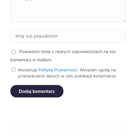
Sosnowiec
244 zł
Zabrze
244 zł
Ostrów Wielkopolski
245 zł
Powiadom mnie o nowych odpowiedziach na ten
komentarz e-mailem.
Racibórz
245 zł
Akceptuję
Politykę Prywatności
. Wyrażam zgodę na
przetwarzanie danych w celu publikacji komentarza.
Suwałki
245 zł
Dodaj komentarz
Wałbrzych
245 zł
Oświęcim
246 zł
Nowy Sącz
247 zł