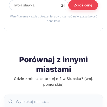
zł
Zgłoś cenę
Weryfikujemy każde zgłoszenie, aby utrzymać najwyższą jakość
cenników.
Porównaj z innymi
miastami
Gdzie zrobisz to taniej niż w Słupsku? (woj.
pomorskie)