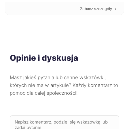
Zobacz szczegóły →
Bełchatów
243 zł
Dąbrowa Górnicza
243 zł
Kalisz
243 zł
Opinie i dyskusja
Stargard
243 zł
Inowrocław
244 zł
Masz jakieś pytania lub cenne wskazówki,
których nie ma w artykule? Każdy komentarz to
Kielce
244 zł
pomoc dla całej społeczności!
Kwidzyn
244 zł
TWÓJ REGION
Skierniewice
244 zł