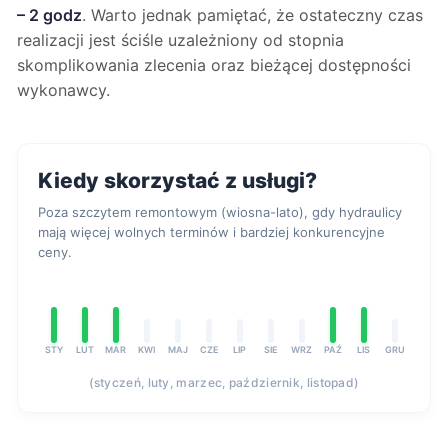
– 2 godz
. Warto jednak pamiętać, że ostateczny czas
realizacji jest ściśle uzależniony od stopnia
skomplikowania zlecenia oraz bieżącej dostępności
wykonawcy.
Kiedy skorzystać z usługi?
Poza szczytem remontowym (wiosna-lato), gdy hydraulicy
mają więcej wolnych terminów i bardziej konkurencyjne
ceny.
STY
LUT
MAR
KWI
MAJ
CZE
LIP
SIE
WRZ
PAŹ
LIS
GRU
(styczeń, luty, marzec, październik, listopad)