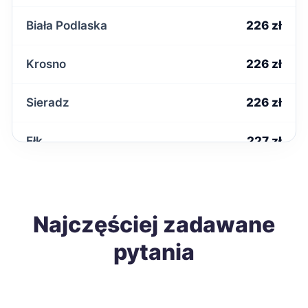
Biała Podlaska
226 zł
Krosno
226 zł
Sieradz
226 zł
Ełk
227 zł
Grudziądz
228 zł
Nysa
Najczęściej zadawane
228 zł
pytania
Sanok
228 zł
Dębica
229 zł