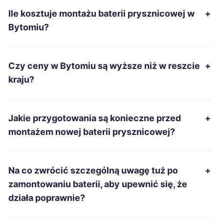
Ile kosztuje montażu baterii prysznicowej w
+
Żary
229 zł
Bytomiu?
Nowa Sól
230 zł
Czy ceny w Bytomiu są wyższe niż w reszcie
+
Wodzisław Śląski
230 zł
TWÓJ REGION
kraju?
Chojnice
231 zł
Jakie przygotowania są konieczne przed
+
Jarosław
232 zł
montażem nowej baterii prysznicowej?
Konin
232 zł
Na co zwrócić szczególną uwagę tuż po
+
Słupsk
232 zł
zamontowaniu baterii, aby upewnić się, że
działa poprawnie?
Bytom
233 zł
TWOJE MIASTO