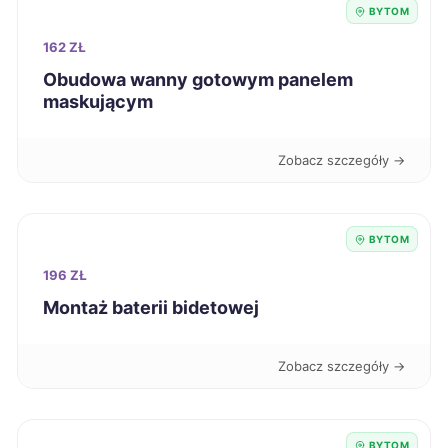
BYTOM
Piła
235 zł
162 ZŁ
Obudowa wanny gotowym panelem
Szczecinek
235 zł
maskującym
Pabianice
236 zł
Zobacz szczegóły →
Siedlce
236 zł
BYTOM
Świdnica
236 zł
196 ZŁ
Montaż baterii bidetowej
Tomaszów Mazowiecki
236 zł
Zobacz szczegóły →
Kutno
237 zł
Ostrołęka
237 zł
BYTOM