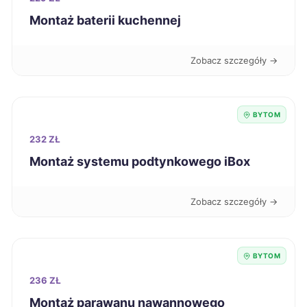
Montaż baterii kuchennej
Mysłowice
240 zł
TWÓJ REGION
Zobacz szczegóły →
Radom
240 zł
Tarnowskie Góry
240 zł
TWÓJ REGION
BYTOM
Łomża
232 ZŁ
240 zł
Montaż systemu podtynkowego iBox
Knurów
240 zł
TWÓJ REGION
Zobacz szczegóły →
Ciechanów
241 zł
Elbląg
241 zł
BYTOM
236 ZŁ
Malbork
241 zł
Montaż parawanu nawannowego