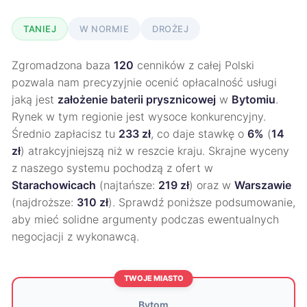
TANIEJ
W NORMIE
DROŻEJ
Zgromadzona baza
120
cenników z całej Polski
pozwala nam precyzyjnie ocenić opłacalność usługi
jaką jest
założenie baterii prysznicowej
w
Bytomiu
.
Rynek w tym regionie jest wysoce konkurencyjny.
Średnio zapłacisz tu
233 zł
, co daje stawkę o
6%
(
14
zł
) atrakcyjniejszą niż w reszcie kraju. Skrajne wyceny
z naszego systemu pochodzą z ofert w
Starachowicach
(najtańsze:
219 zł
) oraz w
Warszawie
(najdroższe:
310 zł
). Sprawdź poniższe podsumowanie,
aby mieć solidne argumenty podczas ewentualnych
negocjacji z wykonawcą.
TWOJE MIASTO
Bytom