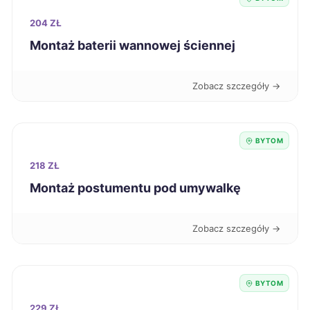
204 ZŁ
Radomsko
237 zł
Montaż baterii wannowej ściennej
Gniezno
238 zł
Zobacz szczegóły →
Przemyśl
238 zł
Stalowa Wola
238 zł
BYTOM
218 ZŁ
Świętochłowice
238 zł
TWÓJ REGION
Montaż postumentu pod umywalkę
Siemianowice Śląskie
238 zł
TWÓJ REGION
Zobacz szczegóły →
Mielec
239 zł
BYTOM
Starogard Gdański
239 zł
229 ZŁ