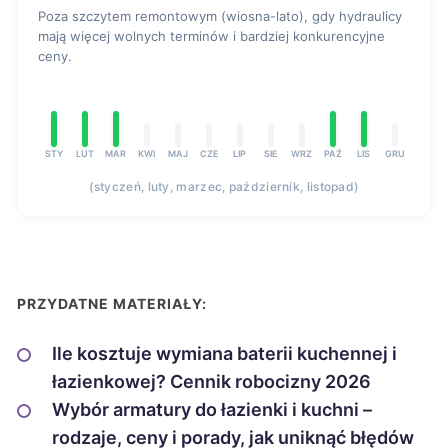
Poza szczytem remontowym (wiosna-lato), gdy hydraulicy
mają więcej wolnych terminów i bardziej konkurencyjne
ceny.
STY
LUT
MAR
KWI
MAJ
CZE
LIP
SIE
WRZ
PAŹ
LIS
GRU
(styczeń, luty, marzec, październik, listopad)
PRZYDATNE MATERIAŁY:
Ile kosztuje wymiana baterii kuchennej i
łazienkowej? Cennik robocizny 2026
Wybór armatury do łazienki i kuchni –
rodzaje, ceny i porady, jak uniknąć błędów