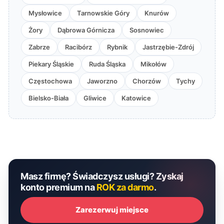
Mysłowice
Tarnowskie Góry
Knurów
Żory
Dąbrowa Górnicza
Sosnowiec
Zabrze
Racibórz
Rybnik
Jastrzębie-Zdrój
Piekary Śląskie
Ruda Śląska
Mikołów
Częstochowa
Jaworzno
Chorzów
Tychy
Bielsko-Biała
Gliwice
Katowice
Masz firmę? Świadczysz usługi? Zyskaj
konto premium na
ROK za darmo
.
Zarezerwuj miejsce