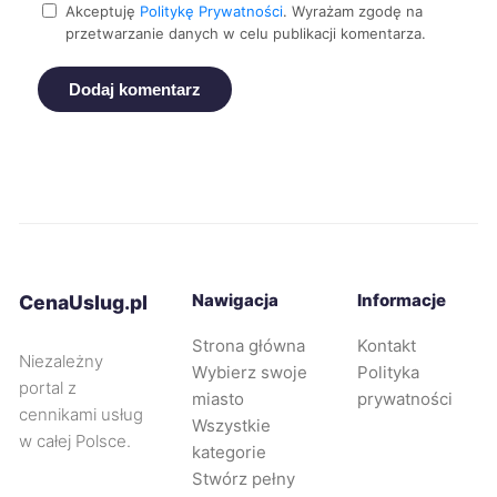
Akceptuję
Politykę Prywatności
. Wyrażam zgodę na
przetwarzanie danych w celu publikacji komentarza.
Suwałki
245 zł
Dodaj komentarz
Wałbrzych
245 zł
Oświęcim
246 zł
Nowy Sącz
247 zł
Rybnik
247 zł
TWÓJ REGION
Nawigacja
Informacje
CenaUslug.pl
Strona główna
Kontakt
Tczew
247 zł
Niezależny
Wybierz swoje
Polityka
portal z
miasto
prywatności
Żyrardów
247 zł
cennikami usług
Wszystkie
w całej Polsce.
kategorie
Oleśnica
247 zł
Stwórz pełny