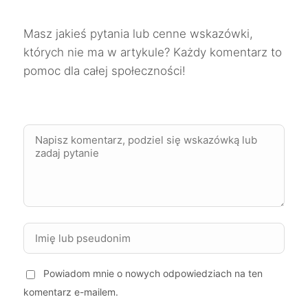
Inowrocław
244 zł
Masz jakieś pytania lub cenne wskazówki,
których nie ma w artykule? Każdy komentarz to
Kielce
244 zł
pomoc dla całej społeczności!
Kwidzyn
244 zł
Skierniewice
244 zł
Sosnowiec
244 zł
TWÓJ REGION
Zabrze
244 zł
TWÓJ REGION
Ostrów Wielkopolski
245 zł
Powiadom mnie o nowych odpowiedziach na ten
komentarz e-mailem.
Racibórz
245 zł
TWÓJ REGION