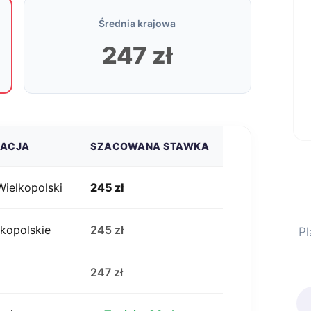
Średnia krajowa
247 zł
ZACJA
SZACOWANA STAWKA
ielkopolski
245 zł
lkopolskie
245 zł
Pl
j
247 zł