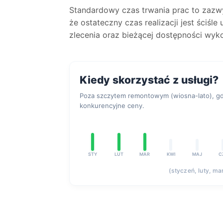
Standardowy czas trwania prac to zaz
że ostateczny czas realizacji jest ściśl
zlecenia oraz bieżącej dostępności wyk
Kiedy skorzystać z usługi?
Poza szczytem remontowym (wiosna-lato), gdy
konkurencyjne ceny.
STY
LUT
MAR
KWI
MAJ
C
(styczeń, luty, ma