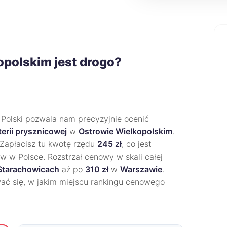
opolskim jest drogo?
 Polski pozwala nam precyzyjnie ocenić
terii prysznicowej
w
Ostrowie Wielkopolskim
.
 Zapłacisz tu kwotę rzędu
245 zł
, co jest
w w Polsce. Rozstrzał cenowy w skali całej
Starachowicach
aż po
310 zł
w
Warszawie
.
wać się, w jakim miejscu rankingu cenowego