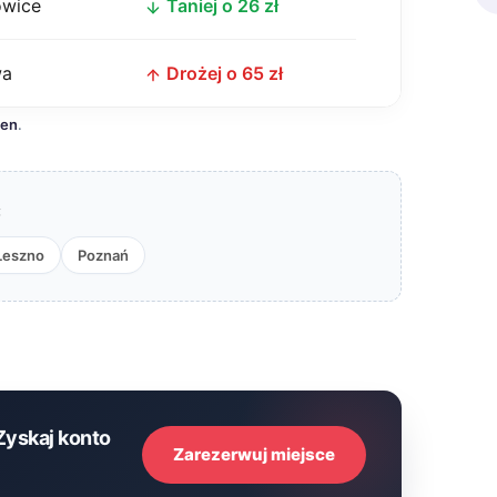
owice
Taniej o 26 zł
wa
Drożej o 65 zł
cen
.
:
Leszno
Poznań
Zyskaj konto
Zarezerwuj miejsce