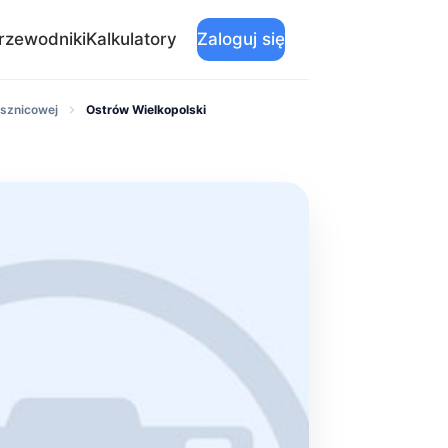
rzewodniki
Kalkulatory
Zaloguj się
ysznicowej
Ostrów Wielkopolski