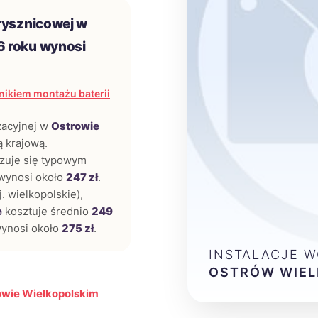
rysznicowej w
6 roku wynosi
ikiem montażu baterii
zacyjnej w
Ostrowie
ą krajową.
zuje się typowym
t wynosi około
247 zł
.
. wielkopolskie),
e
kosztuje średnio
249
ynosi około
275 zł
.
INSTALACJE 
OSTRÓW WIEL
owie Wielkopolskim