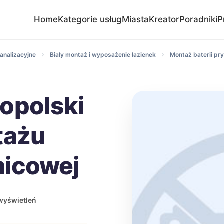
Home
Kategorie usług
Miasta
Kreator
Poradniki
P
analizacyjne
Biały montaż i wyposażenie łazienek
Montaż baterii pr
opolski
tażu
nicowej
wyświetleń