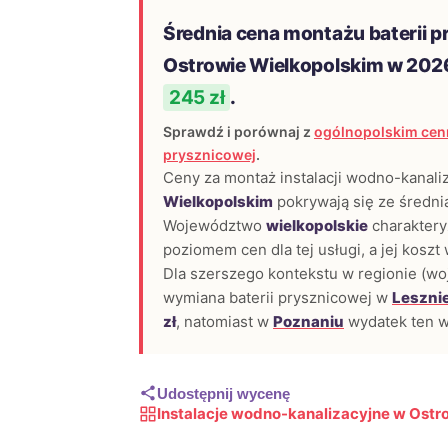
Średnia cena montażu baterii p
Ostrowie Wielkopolskim w 202
245 zł
.
Sprawdź i porównaj z
ogólnopolskim cenn
prysznicowej
.
Ceny za montaż instalacji wodno-kanali
Wielkopolskim
pokrywają się ze średni
Województwo
wielkopolskie
charaktery
poziomem cen dla tej usługi, a jej kosz
Dla szerszego kontekstu w regionie (woj
wymiana baterii prysznicowej w
Leszni
zł
, natomiast w
Poznaniu
wydatek ten w
Udostępnij wycenę
Instalacje wodno-kanalizacyjne w Ostr