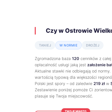
Czy w Ostrowie Wielk
TANIEJ
W NORMIE
DROŻEJ
Zgromadzona baza
120
cenników z całej
opłacalność usługi jaką jest
założenie ba
Aktualne stawki nie odbiegają od normy.
wartością typową dla większości regionó
Polski jest spory – od zaledwie
219 zł
w
Zestawienie poniżej pomoże Ci zoriento
plasuje się Twoja miejscowość.
TWOJE MIASTO