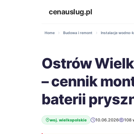
cenauslug.pl
Home
Budowa i remont
Instalacje wodno-k
Ostrów Wielk
– cennik mon
baterii prysz
10.06.2026
108 
woj. wielkopolskie