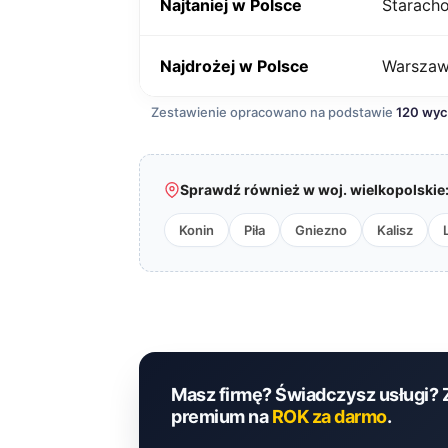
Najtaniej w Polsce
Starach
Najdrożej w Polsce
Warsza
Zestawienie opracowano na podstawie
120 wy
Sprawdź również w woj. wielkopolskie
Konin
Piła
Gniezno
Kalisz
Masz firmę? Świadczysz usługi? 
premium na
ROK za darmo
.