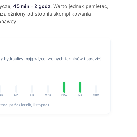
wyczaj
45 min – 2 godz
. Warto jednak pamiętać,
e uzależniony od stopnia skomplikowania
onawcy.
 hydraulicy mają więcej wolnych terminów i bardziej
ZE
LIP
SIE
WRZ
PAŹ
LIS
GRU
rzec, październik, listopad)