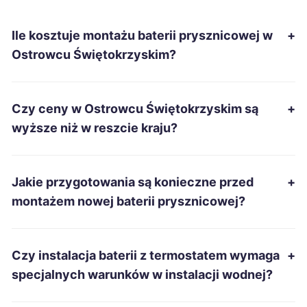
Dębica
229 zł
Ile kosztuje montażu baterii prysznicowej w
+
Ostrowcu Świętokrzyskim?
Żary
229 zł
Nowa Sól
230 zł
Czy ceny w Ostrowcu Świętokrzyskim są
+
wyższe niż w reszcie kraju?
Wodzisław Śląski
230 zł
Chojnice
231 zł
Jakie przygotowania są konieczne przed
+
montażem nowej baterii prysznicowej?
Jarosław
232 zł
Konin
232 zł
Czy instalacja baterii z termostatem wymaga
+
specjalnych warunków w instalacji wodnej?
Słupsk
232 zł