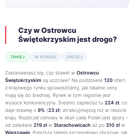
Czy w Ostrowcu
Świętokrzyskim jest drogo?
TANIEJ
W NORMIE
DROŻEJ
Zastanawiasz się, czy stawki w
Ostrowcu
Świętokrzyskim
są uczciwe? Na podstawie
120
ofert
z krajowego rynku sprawdziliśmy, jak lokalne ceny
mają się do średniej. Rynek w tym regionie jest
wysoce konkurencyjny. Średnio zapłacisz tu
224 zł
, co
daje stawkę o
9%
(
23 zł
) atrakcyjniejszą niż w reszcie
kraju. Rozstrzał cenowy w skali całej Polski jest spory –
od zaledwie
219 zł
w
Starachowicach
aż po
310 zł
w
Warszawie
. Poniższa tabela szczegółowo obrazuje, jak