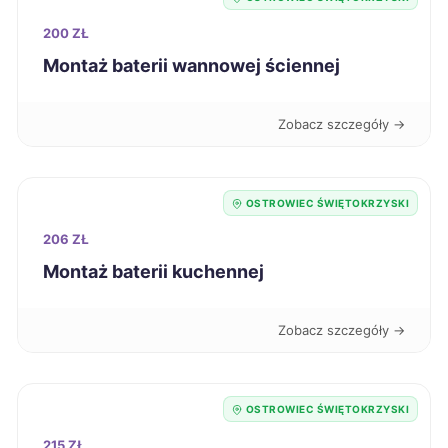
Starogard Gdański
239 zł
200 ZŁ
Montaż baterii wannowej ściennej
Mysłowice
240 zł
Zobacz szczegóły →
Radom
240 zł
Tarnowskie Góry
240 zł
OSTROWIEC ŚWIĘTOKRZYSKI
206 ZŁ
Łomża
240 zł
Montaż baterii kuchennej
Knurów
240 zł
Zobacz szczegóły →
Ciechanów
241 zł
OSTROWIEC ŚWIĘTOKRZYSKI
Elbląg
241 zł
215 ZŁ