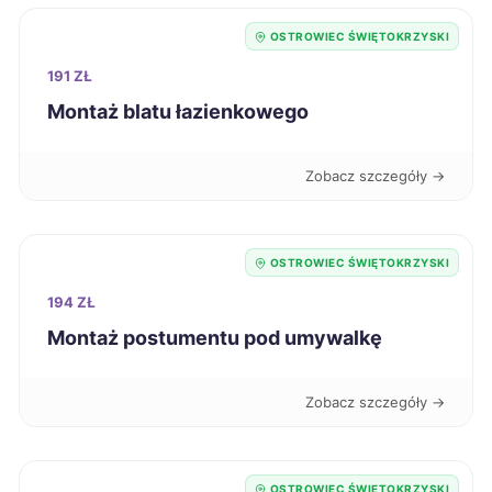
Ostrołęka
237 zł
OSTROWIEC ŚWIĘTOKRZYSKI
191 ZŁ
Radomsko
237 zł
Montaż blatu łazienkowego
Gniezno
238 zł
Zobacz szczegóły →
Przemyśl
238 zł
OSTROWIEC ŚWIĘTOKRZYSKI
Stalowa Wola
238 zł
194 ZŁ
Świętochłowice
238 zł
Montaż postumentu pod umywalkę
Siemianowice Śląskie
238 zł
Zobacz szczegóły →
Mielec
239 zł
OSTROWIEC ŚWIĘTOKRZYSKI