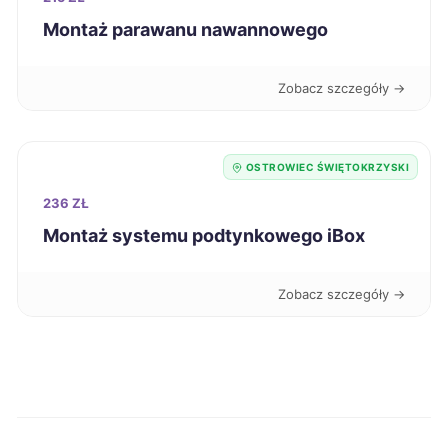
Malbork
241 zł
Montaż parawanu nawannowego
Piotrków Trybunalski
241 zł
Zobacz szczegóły →
Puławy
241 zł
OSTROWIEC ŚWIĘTOKRZYSKI
Żory
241 zł
236 ZŁ
Montaż systemu podtynkowego iBox
Bolesławiec
242 zł
Zobacz szczegóły →
Bełchatów
243 zł
Dąbrowa Górnicza
243 zł
Kalisz
243 zł