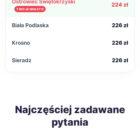
Ostrowiec Świętokrzyski
224 zł
TWOJE MIASTO
Biała Podlaska
226 zł
Krosno
226 zł
Sieradz
226 zł
Ełk
227 zł
Grudziądz
228 zł
Najczęściej zadawane
Nysa
228 zł
pytania
Sanok
228 zł