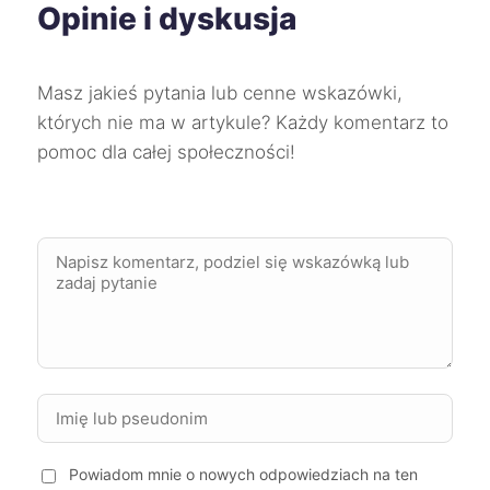
Opinie i dyskusja
Stargard
243 zł
Inowrocław
244 zł
Masz jakieś pytania lub cenne wskazówki,
których nie ma w artykule? Każdy komentarz to
Kielce
244 zł
pomoc dla całej społeczności!
TWÓJ REGION
Kwidzyn
244 zł
Skierniewice
244 zł
Sosnowiec
244 zł
Zabrze
244 zł
Ostrów Wielkopolski
245 zł
Powiadom mnie o nowych odpowiedziach na ten