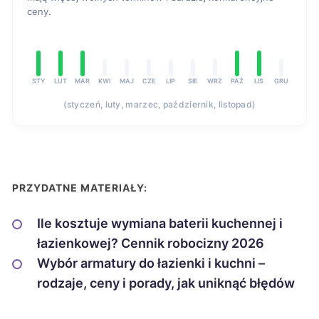
ceny.
STY
LUT
MAR
KWI
MAJ
CZE
LIP
SIE
WRZ
PAŹ
LIS
GRU
(styczeń, luty, marzec, październik, listopad)
PRZYDATNE MATERIAŁY:
Ile kosztuje wymiana baterii kuchennej i
łazienkowej? Cennik robocizny 2026
Wybór armatury do łazienki i kuchni –
rodzaje, ceny i porady, jak uniknąć błędów