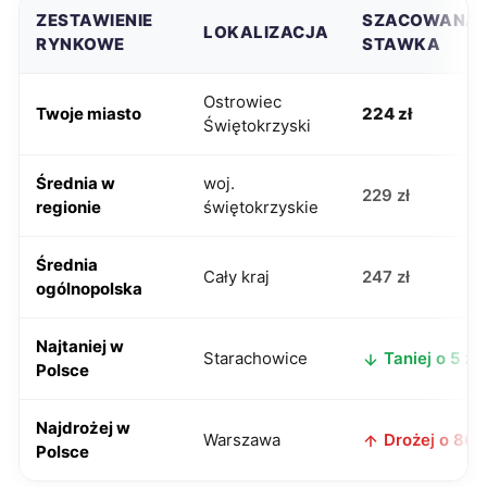
ZESTAWIENIE
SZACOWANA
LOKALIZACJA
RYNKOWE
STAWKA
Ostrowiec
Twoje miasto
224 zł
Świętokrzyski
Średnia w
woj.
229 zł
regionie
świętokrzyskie
Średnia
Cały kraj
247 zł
ogólnopolska
Najtaniej w
Starachowice
Taniej o 5 zł
Polsce
Najdrożej w
Warszawa
Drożej o 86 z
Polsce