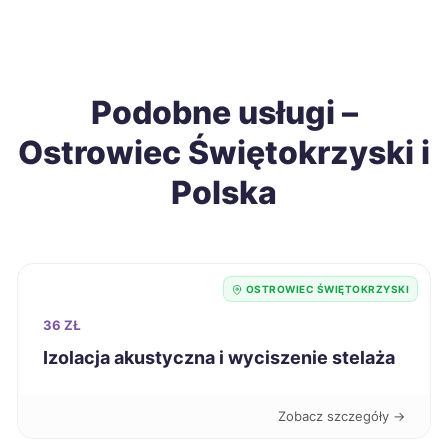
Bytom
233 zł
Kędzierzyn-Koźle
233 zł
Podobne usługi –
Tarnobrzeg
233 zł
Ostrowiec Świętokrzyski i
Polska
Tarnów
233 zł
Będzin
233 zł
OSTROWIEC ŚWIĘTOKRZYSKI
Jelenia Góra
234 zł
36 ZŁ
Izolacja akustyczna i wyciszenie stelaża
Włocławek
234 zł
Zawiercie
234 zł
Zobacz szczegóły →