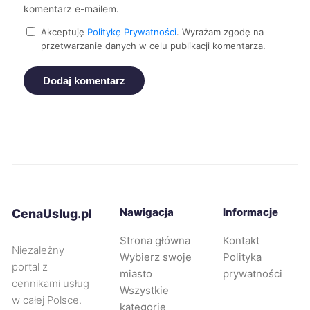
komentarz e-mailem.
Racibórz
245 zł
Akceptuję
Politykę Prywatności
. Wyrażam zgodę na
przetwarzanie danych w celu publikacji komentarza.
Suwałki
245 zł
Dodaj komentarz
Wałbrzych
245 zł
Oświęcim
246 zł
Nowy Sącz
247 zł
Rybnik
247 zł
Nawigacja
Informacje
CenaUslug.pl
Strona główna
Kontakt
Tczew
247 zł
Niezależny
Wybierz swoje
Polityka
portal z
miasto
prywatności
cennikami usług
Żyrardów
247 zł
Wszystkie
w całej Polsce.
kategorie