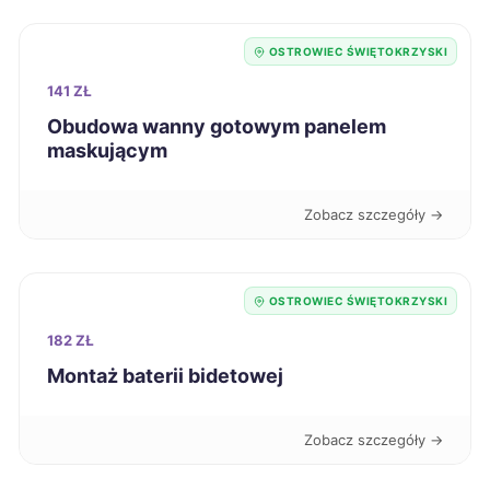
Zduńska Wola
234 zł
OSTROWIEC ŚWIĘTOKRZYSKI
Piła
235 zł
141 ZŁ
Obudowa wanny gotowym panelem
Szczecinek
maskującym
235 zł
Pabianice
236 zł
Zobacz szczegóły →
Siedlce
236 zł
OSTROWIEC ŚWIĘTOKRZYSKI
Świdnica
236 zł
182 ZŁ
Montaż baterii bidetowej
Tomaszów Mazowiecki
236 zł
Zobacz szczegóły →
Kutno
237 zł