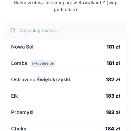
Gdzie zrobisz to taniej niż w Suwałkach? (woj.
podlaskie)
Nowa Sól
181 zł
Łomża
181 zł
TWÓJ REGION
Ostrowiec Świętokrzyski
182 zł
Ełk
183 zł
Przemyśl
183 zł
Chełm
184 zł