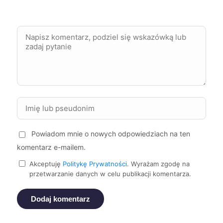
Mikołów
197 zł
Racibórz
197 zł
Skierniewice
197 zł
Elbląg
198 zł
Powiadom mnie o nowych odpowiedziach na ten
Jaworzno
198 zł
komentarz e-mailem.
Mielec
198 zł
Akceptuję
Politykę Prywatności
. Wyrażam zgodę na
przetwarzanie danych w celu publikacji komentarza.
Piotrków Trybunalski
198 zł
Dodaj komentarz
Wejherowo
198 zł