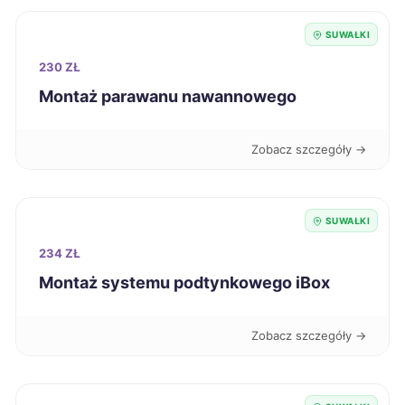
SUWAŁKI
Siemianowice Śląskie
193 zł
230 ZŁ
Oleśnica
193 zł
Montaż parawanu nawannowego
Sieradz
194 zł
Zobacz szczegóły →
Świdnica
194 zł
SUWAŁKI
Szczecin
195 zł
234 ZŁ
Montaż systemu podtynkowego iBox
Gniezno
195 zł
Zobacz szczegóły →
Leszno
195 zł
Starogard Gdański
195 zł