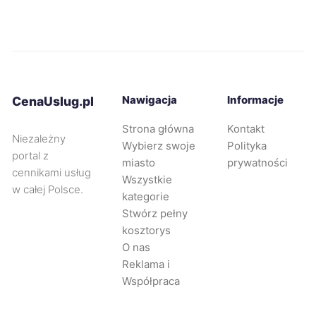
Bolesławiec
199 zł
Jastrzębie-Zdrój
199 zł
Nawigacja
Informacje
CenaUslug.pl
Łódź
200 zł
Strona główna
Kontakt
Niezależny
Wybierz swoje
Polityka
Częstochowa
200 zł
portal z
miasto
prywatności
cennikami usług
Wszystkie
w całej Polsce.
Mysłowice
200 zł
kategorie
Stwórz pełny
kosztorys
Rumia
200 zł
O nas
Reklama i
Tarnowskie Góry
200 zł
Współpraca
Zgierz
200 zł