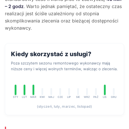
– 2 godz
. Warto jednak pamiętać, że ostateczny czas
realizacji jest ściśle uzależniony od stopnia
skomplikowania zlecenia oraz bieżącej dostępności
wykonawcy.
Kiedy skorzystać z usługi?
Poza szczytem sezonu remontowego wykonawcy mają
niższe ceny i więcej wolnych terminów, walcząc o zlecenia.
STY
LUT
MAR
KWI
MAJ
CZE
LIP
SIE
WRZ
PAŹ
LIS
GRU
(styczeń, luty, marzec, listopad)