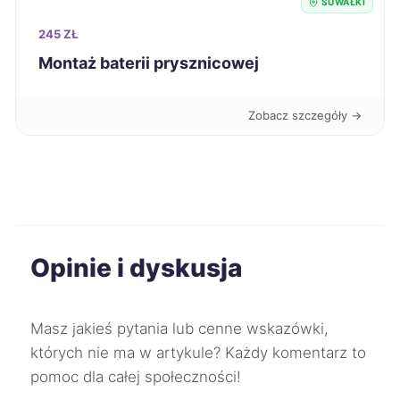
SUWAŁKI
245 ZŁ
Żyrardów
195 zł
Montaż baterii prysznicowej
Bytom
196 zł
Zobacz szczegóły →
Ciechanów
196 zł
Kwidzyn
196 zł
Ostrołęka
196 zł
Opinie i dyskusja
Ruda Śląska
196 zł
Masz jakieś pytania lub cenne wskazówki,
Sosnowiec
196 zł
których nie ma w artykule? Każdy komentarz to
pomoc dla całej społeczności!
Legnica
197 zł