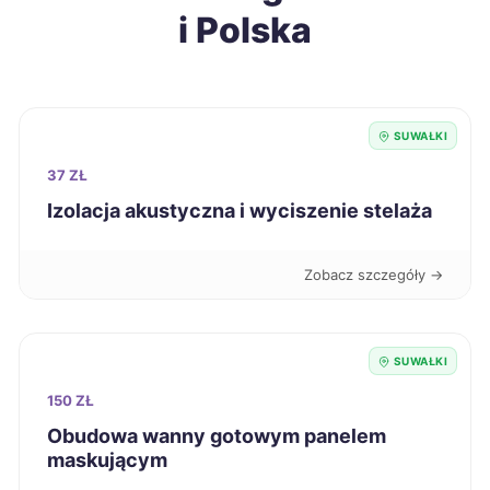
i Polska
Tomaszów Mazowiecki
188 zł
Knurów
188 zł
SUWAŁKI
Chojnice
189 zł
37 ZŁ
Izolacja akustyczna i wyciszenie stelaża
Grudziądz
189 zł
Zobacz szczegóły →
Inowrocław
189 zł
Krosno
189 zł
SUWAŁKI
150 ZŁ
Stargard
189 zł
Obudowa wanny gotowym panelem
maskującym
Szczecinek
189 zł