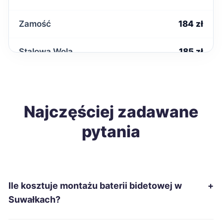
Zamość
184 zł
Stalowa Wola
185 zł
Tarnobrzeg
185 zł
Żary
Najczęściej zadawane
185 zł
pytania
Biała Podlaska
186 zł
Kutno
186 zł
Ile kosztuje montażu baterii bidetowej w
+
Malbork
186 zł
Suwałkach?
Ostrów Wielkopolski
186 zł