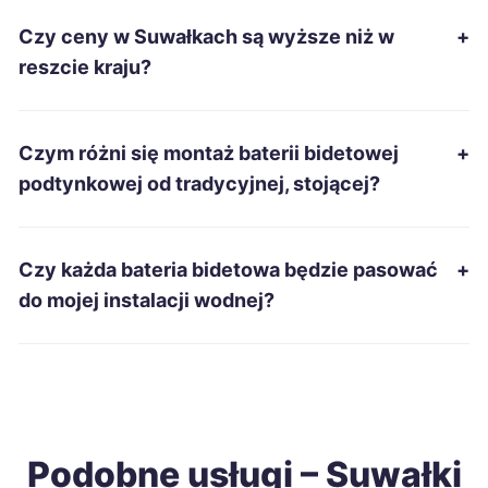
Czy ceny w Suwałkach są wyższe niż w
+
Suwałki
186 zł
TWOJE MIASTO
reszcie kraju?
Jarosław
187 zł
Czym różni się montaż baterii bidetowej
+
Piekary Śląskie
187 zł
podtynkowej od tradycyjnej, stojącej?
Starachowice
187 zł
Czy każda bateria bidetowa będzie pasować
+
Świętochłowice
187 zł
do mojej instalacji wodnej?
Kędzierzyn-Koźle
188 zł
Radomsko
188 zł
Podobne usługi – Suwałki
Zawiercie
188 zł