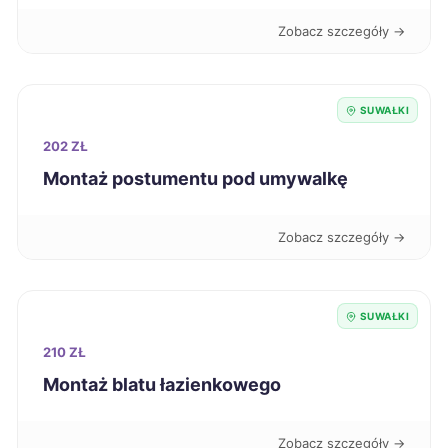
Zobacz szczegóły →
Słupsk
189 zł
Włocławek
189 zł
SUWAŁKI
202 ZŁ
Oświęcim
190 zł
Montaż postumentu pod umywalkę
Radom
190 zł
Zobacz szczegóły →
Zduńska Wola
190 zł
SUWAŁKI
Jelenia Góra
191 zł
210 ZŁ
Kalisz
Montaż blatu łazienkowego
191 zł
Konin
191 zł
Zobacz szczegóły →