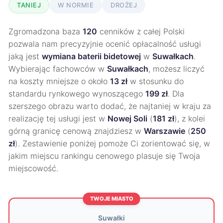
TANIEJ
W NORMIE
DROŻEJ
Zgromadzona baza
120
cenników z całej Polski
pozwala nam precyzyjnie ocenić opłacalność usługi
jaką jest
wymiana baterii bidetowej
w
Suwałkach
.
Wybierając fachowców w
Suwałkach
, możesz liczyć
na koszty mniejsze o około
13 zł
w stosunku do
standardu rynkowego wynoszącego
199 zł
. Dla
szerszego obrazu warto dodać, że najtaniej w kraju za
realizację tej usługi jest w
Nowej Soli
(
181 zł
), z kolei
górną granicę cenową znajdziesz w
Warszawie
(
250
zł
). Zestawienie poniżej pomoże Ci zorientować się, w
jakim miejscu rankingu cenowego plasuje się Twoja
miejscowość.
TWOJE MIASTO
Suwałki