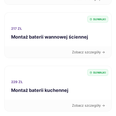
Tarnów
191 zł
SUWAŁKI
Wałbrzych
191 zł
217 ZŁ
Montaż baterii wannowej ściennej
Dębica
192 zł
Zobacz szczegóły →
Piła
192 zł
Wodzisław Śląski
192 zł
SUWAŁKI
229 ZŁ
Kielce
193 zł
Montaż baterii kuchennej
Nysa
193 zł
Zobacz szczegóły →
Sanok
193 zł