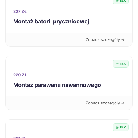
EŁK
Siemianowice Śląskie
193 zł
227 ZŁ
Oleśnica
193 zł
Montaż baterii prysznicowej
Sieradz
194 zł
Zobacz szczegóły →
Świdnica
194 zł
EŁK
Szczecin
195 zł
229 ZŁ
Montaż parawanu nawannowego
Gniezno
195 zł
Zobacz szczegóły →
Leszno
195 zł
Starogard Gdański
195 zł
EŁK