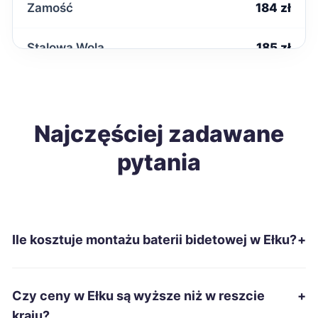
Zamość
184 zł
Stalowa Wola
185 zł
Tarnobrzeg
185 zł
Żary
Najczęściej zadawane
185 zł
pytania
Biała Podlaska
186 zł
Kutno
186 zł
Ile kosztuje montażu baterii bidetowej w Ełku?
+
Malbork
186 zł
Ostrów Wielkopolski
186 zł
Czy ceny w Ełku są wyższe niż w reszcie
+
kraju?