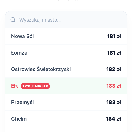
Nowa Sól
181 zł
Łomża
181 zł
Ostrowiec Świętokrzyski
182 zł
Ełk
183 zł
TWOJE MIASTO
Przemyśl
183 zł
Chełm
184 zł