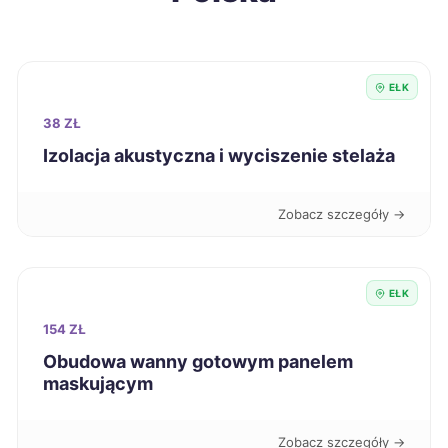
Tomaszów Mazowiecki
188 zł
Knurów
188 zł
EŁK
Chojnice
189 zł
38 ZŁ
Izolacja akustyczna i wyciszenie stelaża
Grudziądz
189 zł
Zobacz szczegóły →
Inowrocław
189 zł
Krosno
189 zł
EŁK
154 ZŁ
Stargard
189 zł
Obudowa wanny gotowym panelem
maskującym
Szczecinek
189 zł
Zobacz szczegóły →