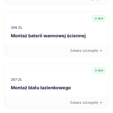
Słupsk
189 zł
Włocławek
189 zł
EŁK
206 ZŁ
Oświęcim
190 zł
Montaż baterii wannowej ściennej
Radom
190 zł
Zobacz szczegóły →
Zduńska Wola
190 zł
EŁK
Jelenia Góra
191 zł
207 ZŁ
Kalisz
Montaż blatu łazienkowego
191 zł
Konin
191 zł
Zobacz szczegóły →