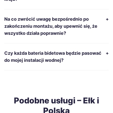
Suwałki
186 zł
Jarosław
187 zł
Na co zwrócić uwagę bezpośrednio po
+
zakończeniu montażu, aby upewnić się, że
Piekary Śląskie
187 zł
wszystko działa poprawnie?
Starachowice
187 zł
Czy każda bateria bidetowa będzie pasować
+
Świętochłowice
187 zł
do mojej instalacji wodnej?
Kędzierzyn-Koźle
188 zł
Radomsko
188 zł
Podobne usługi – Ełk i
Zawiercie
188 zł
Polska