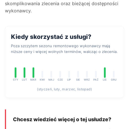
skomplikowania zlecenia oraz bieżącej dostępności
wykonawcy.
Kiedy skorzystać z usługi?
Poza szczytem sezonu remontowego wykonawcy mają
niższe ceny i więcej wolnych terminów, walcząc o zlecenia.
STY
LUT
MAR
KWI
MAJ
CZE
LIP
SIE
WRZ
PAŹ
LIS
GRU
(styczeń, luty, marzec, listopad)
Chcesz wiedzieć więcej o tej usłudze?