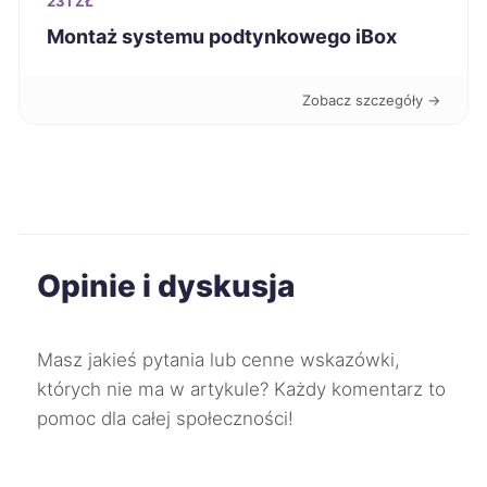
231 ZŁ
Żyrardów
195 zł
Montaż systemu podtynkowego iBox
Bytom
196 zł
Zobacz szczegóły →
Ciechanów
196 zł
Kwidzyn
196 zł
Ostrołęka
196 zł
Opinie i dyskusja
Ruda Śląska
196 zł
Masz jakieś pytania lub cenne wskazówki,
Sosnowiec
196 zł
których nie ma w artykule? Każdy komentarz to
pomoc dla całej społeczności!
Legnica
197 zł