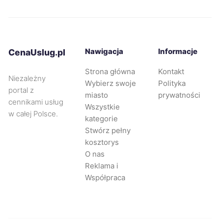
Bolesławiec
199 zł
Jastrzębie-Zdrój
199 zł
Nawigacja
Informacje
CenaUslug.pl
Łódź
200 zł
Strona główna
Kontakt
Niezależny
Wybierz swoje
Polityka
Częstochowa
200 zł
portal z
miasto
prywatności
cennikami usług
Wszystkie
w całej Polsce.
Mysłowice
200 zł
kategorie
Stwórz pełny
kosztorys
Rumia
200 zł
O nas
Reklama i
Tarnowskie Góry
200 zł
Współpraca
Zgierz
200 zł