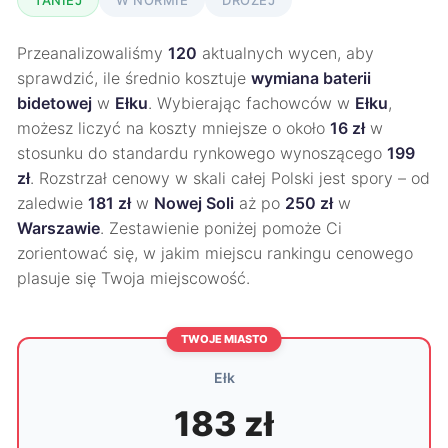
TANIEJ
W NORMIE
DROŻEJ
Przeanalizowaliśmy
120
aktualnych wycen, aby
sprawdzić, ile średnio kosztuje
wymiana baterii
bidetowej
w
Ełku
. Wybierając fachowców w
Ełku
,
możesz liczyć na koszty mniejsze o około
16 zł
w
stosunku do standardu rynkowego wynoszącego
199
zł
. Rozstrzał cenowy w skali całej Polski jest spory – od
zaledwie
181 zł
w
Nowej Soli
aż po
250 zł
w
Warszawie
. Zestawienie poniżej pomoże Ci
zorientować się, w jakim miejscu rankingu cenowego
plasuje się Twoja miejscowość.
TWOJE MIASTO
Ełk
183 zł