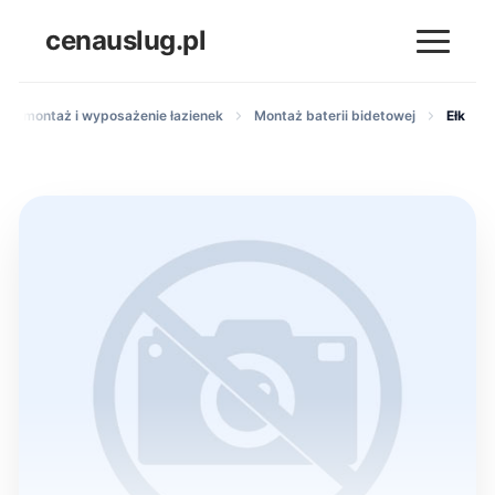
cenauslug.pl
iały montaż i wyposażenie łazienek
Montaż baterii bidetowej
Ełk