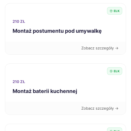
Tarnów
191 zł
EŁK
Wałbrzych
191 zł
210 ZŁ
Montaż postumentu pod umywalkę
Dębica
192 zł
Zobacz szczegóły →
Piła
192 zł
Wodzisław Śląski
192 zł
EŁK
210 ZŁ
Kielce
193 zł
Montaż baterii kuchennej
Nysa
193 zł
Zobacz szczegóły →
Sanok
193 zł