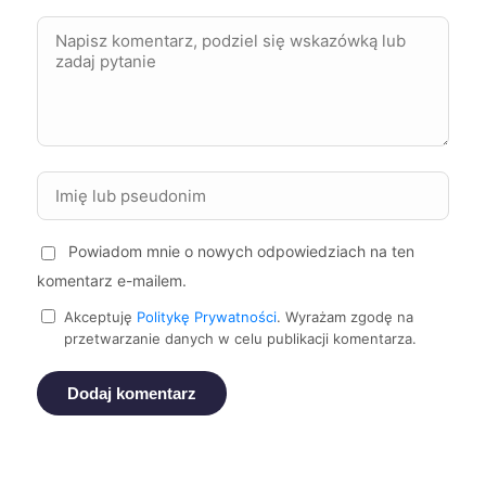
Mikołów
197 zł
Racibórz
197 zł
Skierniewice
197 zł
Elbląg
198 zł
TWÓJ REGION
Powiadom mnie o nowych odpowiedziach na ten
Jaworzno
198 zł
komentarz e-mailem.
Mielec
198 zł
Akceptuję
Politykę Prywatności
. Wyrażam zgodę na
przetwarzanie danych w celu publikacji komentarza.
Piotrków Trybunalski
198 zł
Dodaj komentarz
Wejherowo
198 zł