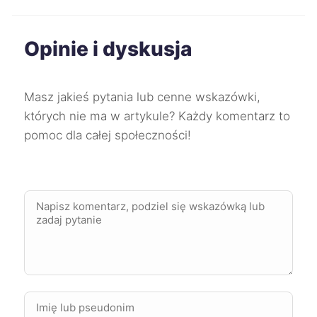
Ostrołęka
196 zł
Opinie i dyskusja
Ruda Śląska
196 zł
TWÓJ REGION
Masz jakieś pytania lub cenne wskazówki,
Sosnowiec
196 zł
TWÓJ REGION
których nie ma w artykule? Każdy komentarz to
pomoc dla całej społeczności!
Legnica
197 zł
Mikołów
197 zł
TWÓJ REGION
Racibórz
197 zł
TWÓJ REGION
Skierniewice
197 zł
Elbląg
198 zł