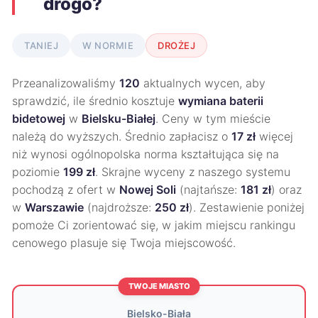
drogo?
TANIEJ
W NORMIE
DROŻEJ
Przeanalizowaliśmy
120
aktualnych wycen, aby
sprawdzić, ile średnio kosztuje
wymiana baterii
bidetowej
w
Bielsku-Białej
. Ceny w tym mieście
należą do wyższych. Średnio zapłacisz o
17 zł
więcej
niż wynosi ogólnopolska norma kształtująca się na
poziomie
199 zł
. Skrajne wyceny z naszego systemu
pochodzą z ofert w
Nowej Soli
(najtańsze:
181 zł
) oraz
w
Warszawie
(najdroższe:
250 zł
). Zestawienie poniżej
pomoże Ci zorientować się, w jakim miejscu rankingu
cenowego plasuje się Twoja miejscowość.
TWOJE MIASTO
Bielsko-Biała