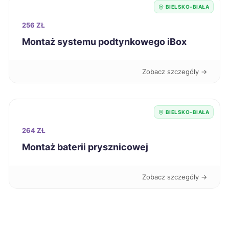
BIELSKO-BIAŁA
Szczecin
195 zł
256 ZŁ
Montaż systemu podtynkowego iBox
Gniezno
195 zł
Zobacz szczegóły →
Leszno
195 zł
Starogard Gdański
195 zł
BIELSKO-BIAŁA
264 ZŁ
Żyrardów
195 zł
Montaż baterii prysznicowej
Bytom
196 zł
TWÓJ REGION
Zobacz szczegóły →
Ciechanów
196 zł
Kwidzyn
196 zł