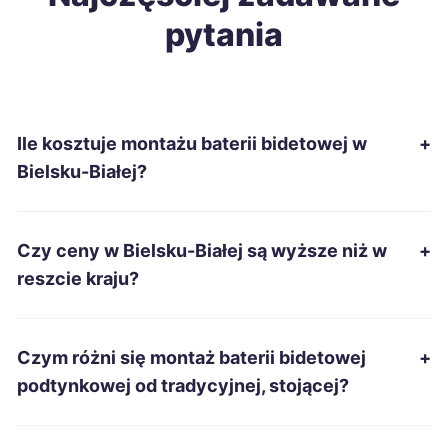
pytania
Biała Podlaska
186 zł
Kutno
186 zł
Ile kosztuje montażu baterii bidetowej w
+
Malbork
186 zł
Bielsku-Białej?
Ostrów Wielkopolski
186 zł
Czy ceny w Bielsku-Białej są wyższe niż w
+
Suwałki
186 zł
reszcie kraju?
Jarosław
187 zł
Czym różni się montaż baterii bidetowej
+
Piekary Śląskie
187 zł
TWÓJ REGION
podtynkowej od tradycyjnej, stojącej?
Starachowice
187 zł