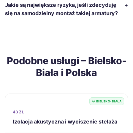
Jakie są największe ryzyka, jeśli zdecyduję
+
Świętochłowice
187 zł
się na samodzielny montaż takiej armatury?
TWÓJ REGION
Kędzierzyn-Koźle
188 zł
Radomsko
188 zł
Podobne usługi – Bielsko-
Zawiercie
188 zł
TWÓJ REGION
Biała i Polska
Tomaszów Mazowiecki
188 zł
Knurów
188 zł
TWÓJ REGION
BIELSKO-BIAŁA
Chojnice
189 zł
43 ZŁ
Izolacja akustyczna i wyciszenie stelaża
Grudziądz
189 zł