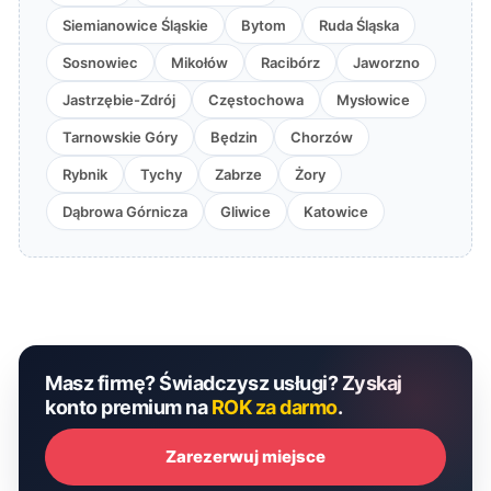
Siemianowice Śląskie
Bytom
Ruda Śląska
Sosnowiec
Mikołów
Racibórz
Jaworzno
Jastrzębie-Zdrój
Częstochowa
Mysłowice
Tarnowskie Góry
Będzin
Chorzów
Rybnik
Tychy
Zabrze
Żory
Dąbrowa Górnicza
Gliwice
Katowice
Masz firmę? Świadczysz usługi? Zyskaj
konto premium na
ROK za darmo
.
Zarezerwuj miejsce