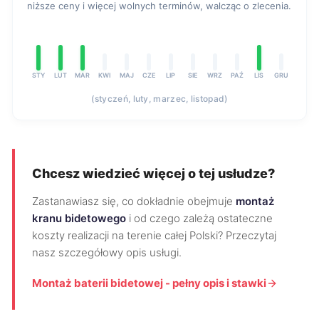
niższe ceny i więcej wolnych terminów, walcząc o zlecenia.
STY
LUT
MAR
KWI
MAJ
CZE
LIP
SIE
WRZ
PAŹ
LIS
GRU
(styczeń, luty, marzec, listopad)
Chcesz wiedzieć więcej o tej usłudze?
Zastanawiasz się, co dokładnie obejmuje
montaż
kranu bidetowego
i od czego zależą ostateczne
koszty realizacji na terenie całej Polski? Przeczytaj
nasz szczegółowy opis usługi.
Montaż baterii bidetowej - pełny opis i stawki