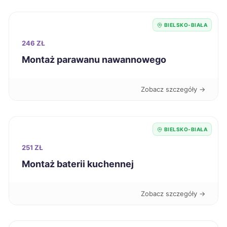
Wodzisław Śląski
192 zł
TWÓJ REGION
BIELSKO-BIAŁA
246 ZŁ
Kielce
193 zł
Montaż parawanu nawannowego
Nysa
193 zł
Zobacz szczegóły →
Sanok
193 zł
BIELSKO-BIAŁA
Siemianowice Śląskie
193 zł
TWÓJ REGION
251 ZŁ
Oleśnica
193 zł
Montaż baterii kuchennej
Sieradz
194 zł
Zobacz szczegóły →
Świdnica
194 zł