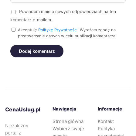
Powiadom mnie o nowych odpowiedziach na ten
Jaworzno
198 zł
TWÓJ REGION
komentarz e-mailem.
Mielec
198 zł
Akceptuję
Politykę Prywatności
. Wyrażam zgodę na
przetwarzanie danych w celu publikacji komentarza.
Piotrków Trybunalski
198 zł
Dodaj komentarz
Wejherowo
198 zł
Bolesławiec
199 zł
Jastrzębie-Zdrój
199 zł
TWÓJ REGION
Nawigacja
Informacje
CenaUslug.pl
Łódź
200 zł
Strona główna
Kontakt
Niezależny
Wybierz swoje
Polityka
Częstochowa
200 zł
TWÓJ REGION
portal z
miasto
prywatności