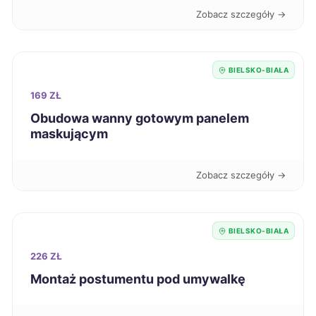
Zobacz szczegóły →
Inowrocław
189 zł
Krosno
189 zł
BIELSKO-BIAŁA
169 ZŁ
Stargard
189 zł
Obudowa wanny gotowym panelem
maskującym
Szczecinek
189 zł
Zobacz szczegóły →
Słupsk
189 zł
Włocławek
189 zł
BIELSKO-BIAŁA
226 ZŁ
Oświęcim
190 zł
Montaż postumentu pod umywalkę
Radom
190 zł