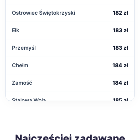
Ostrowiec Świętokrzyski
182 zł
Ełk
183 zł
Przemyśl
183 zł
Chełm
184 zł
Zamość
184 zł
Stalowa Wola
185 zł
Tarnobrzeg
185 zł
Żary
Najczęściej zadawane
185 zł