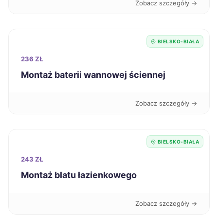
Zobacz szczegóły →
Zduńska Wola
190 zł
BIELSKO-BIAŁA
Jelenia Góra
191 zł
236 ZŁ
Kalisz
Montaż baterii wannowej ściennej
191 zł
Konin
191 zł
Zobacz szczegóły →
Tarnów
191 zł
BIELSKO-BIAŁA
Wałbrzych
191 zł
243 ZŁ
Montaż blatu łazienkowego
Dębica
192 zł
Zobacz szczegóły →
Piła
192 zł