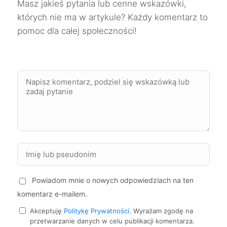
Masz jakieś pytania lub cenne wskazówki,
Sosnowiec
196 zł
których nie ma w artykule? Każdy komentarz to
pomoc dla całej społeczności!
Legnica
197 zł
Mikołów
197 zł
Racibórz
197 zł
Skierniewice
197 zł
Elbląg
198 zł
Powiadom mnie o nowych odpowiedziach na ten
Jaworzno
198 zł
komentarz e-mailem.
Mielec
198 zł
Akceptuję
Politykę Prywatności
. Wyrażam zgodę na
przetwarzanie danych w celu publikacji komentarza.