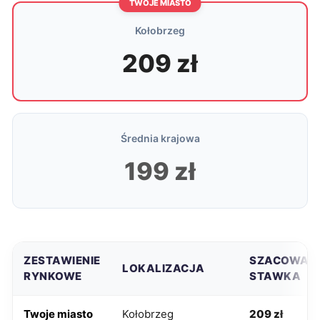
TWOJE MIASTO
Kołobrzeg
209 zł
Średnia krajowa
199 zł
ZESTAWIENIE
SZACOWAN
LOKALIZACJA
RYNKOWE
STAWKA
Twoje miasto
Kołobrzeg
209 zł