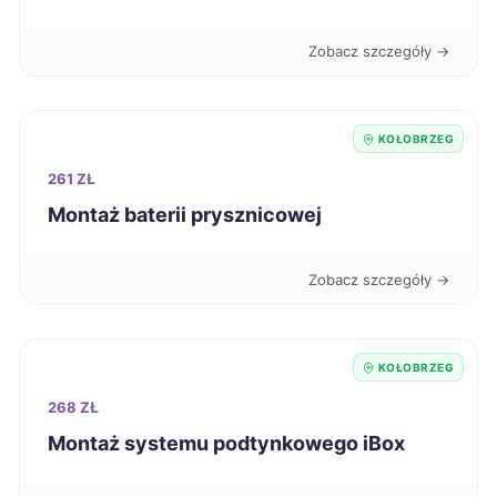
Nysa
193 zł
Zobacz szczegóły →
Sanok
193 zł
KOŁOBRZEG
Siemianowice Śląskie
193 zł
261 ZŁ
Oleśnica
193 zł
Montaż baterii prysznicowej
Sieradz
194 zł
Zobacz szczegóły →
Świdnica
194 zł
KOŁOBRZEG
Szczecin
195 zł
TWÓJ REGION
268 ZŁ
Montaż systemu podtynkowego iBox
Gniezno
195 zł