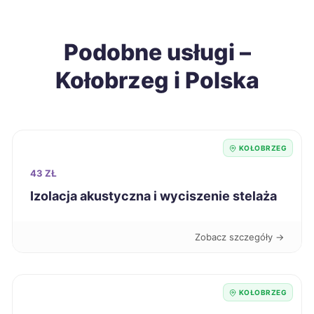
Radomsko
188 zł
Podobne usługi –
Zawiercie
188 zł
Kołobrzeg i Polska
Tomaszów Mazowiecki
188 zł
Knurów
188 zł
KOŁOBRZEG
Chojnice
189 zł
43 ZŁ
Izolacja akustyczna i wyciszenie stelaża
Grudziądz
189 zł
Zobacz szczegóły →
Inowrocław
189 zł
Krosno
189 zł
KOŁOBRZEG