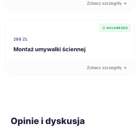
Zobacz szczegóły →
Leszno
195 zł
Starogard Gdański
195 zł
KOŁOBRZEG
288 ZŁ
Żyrardów
195 zł
Montaż umywalki ściennej
Bytom
196 zł
Zobacz szczegóły →
Ciechanów
196 zł
Kwidzyn
196 zł
Ostrołęka
196 zł
Opinie i dyskusja
Ruda Śląska
196 zł