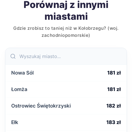
Porównaj z innymi
miastami
Gdzie zrobisz to taniej niż w Kołobrzegu? (woj.
zachodniopomorskie)
Nowa Sól
181 zł
Łomża
181 zł
Ostrowiec Świętokrzyski
182 zł
Ełk
183 zł