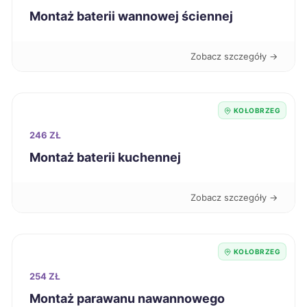
Kalisz
Montaż baterii wannowej ściennej
191 zł
Konin
191 zł
Zobacz szczegóły →
Tarnów
191 zł
KOŁOBRZEG
Wałbrzych
191 zł
246 ZŁ
Montaż baterii kuchennej
Dębica
192 zł
Zobacz szczegóły →
Piła
192 zł
Wodzisław Śląski
192 zł
KOŁOBRZEG
254 ZŁ
Kielce
193 zł
Montaż parawanu nawannowego