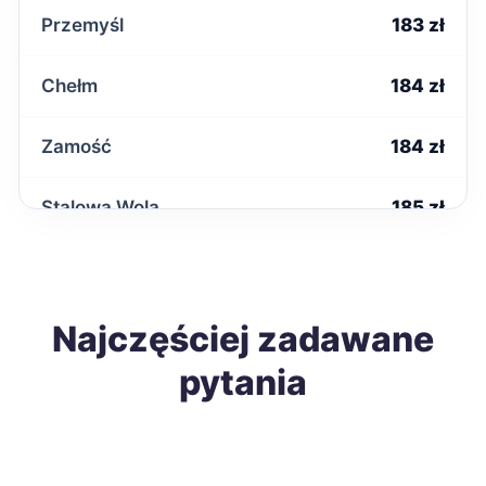
Przemyśl
183 zł
Chełm
184 zł
Zamość
184 zł
Stalowa Wola
185 zł
Tarnobrzeg
185 zł
Żary
Najczęściej zadawane
185 zł
pytania
Biała Podlaska
186 zł
Kutno
186 zł