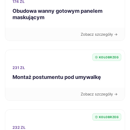
174 ZŁ
Stargard
189 zł
TWÓJ REGION
Obudowa wanny gotowym panelem
maskującym
Szczecinek
189 zł
TWÓJ REGION
Zobacz szczegóły →
Słupsk
189 zł
Włocławek
189 zł
KOŁOBRZEG
231 ZŁ
Oświęcim
190 zł
Montaż postumentu pod umywalkę
Radom
190 zł
Zobacz szczegóły →
Zduńska Wola
190 zł
KOŁOBRZEG
Jelenia Góra
191 zł
232 ZŁ