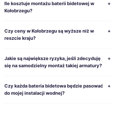
Ile kosztuje montażu baterii bidetowej w
+
Malbork
186 zł
Kołobrzegu?
Ostrów Wielkopolski
186 zł
Czy ceny w Kołobrzegu są wyższe niż w
+
Suwałki
186 zł
reszcie kraju?
Jarosław
187 zł
Jakie są największe ryzyka, jeśli zdecyduję
+
Piekary Śląskie
187 zł
się na samodzielny montaż takiej armatury?
Starachowice
187 zł
Czy każda bateria bidetowa będzie pasować
+
Świętochłowice
187 zł
do mojej instalacji wodnej?
Kędzierzyn-Koźle
188 zł