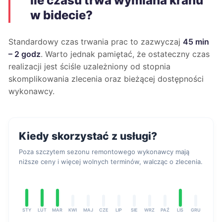
Ile czasu trwa wymiana kranu
w bidecie?
Standardowy czas trwania prac to zazwyczaj
45 min
– 2 godz
. Warto jednak pamiętać, że ostateczny czas
realizacji jest ściśle uzależniony od stopnia
skomplikowania zlecenia oraz bieżącej dostępności
wykonawcy.
Kiedy skorzystać z usługi?
Poza szczytem sezonu remontowego wykonawcy mają
niższe ceny i więcej wolnych terminów, walcząc o zlecenia.
STY
LUT
MAR
KWI
MAJ
CZE
LIP
SIE
WRZ
PAŹ
LIS
GRU