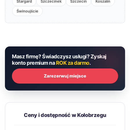
Stargard
Szczecinek
Szczecin
Koszalin
Świnoujście
Masz firmę? Świadczysz usługi? Zyskaj
konto premium na
ROK za darmo
.
Zarezerwuj miejsce
Ceny i dostępność w Kołobrzegu