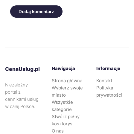
Piotrków Trybunalski
198 zł
Dodaj komentarz
Wejherowo
198 zł
Bolesławiec
199 zł
Jastrzębie-Zdrój
199 zł
Nawigacja
Informacje
CenaUslug.pl
Łódź
200 zł
Strona główna
Kontakt
Niezależny
Wybierz swoje
Polityka
Częstochowa
200 zł
portal z
miasto
prywatności
cennikami usług
Wszystkie
w całej Polsce.
Mysłowice
200 zł
kategorie
Stwórz pełny
kosztorys
Rumia
200 zł
O nas