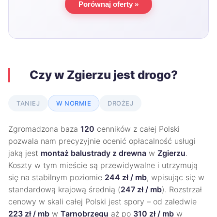
Porównaj oferty »
Czy w Zgierzu jest drogo?
TANIEJ
W NORMIE
DROŻEJ
Zgromadzona baza
120
cenników z całej Polski
pozwala nam precyzyjnie ocenić opłacalność usługi
jaką jest
montaż balustrady z drewna
w
Zgierzu
.
Koszty w tym mieście są przewidywalne i utrzymują
się na stabilnym poziomie
244 zł / mb
, wpisując się w
standardową krajową średnią (
247 zł / mb
). Rozstrzał
cenowy w skali całej Polski jest spory – od zaledwie
223 zł / mb
w
Tarnobrzegu
aż po
310 zł / mb
w