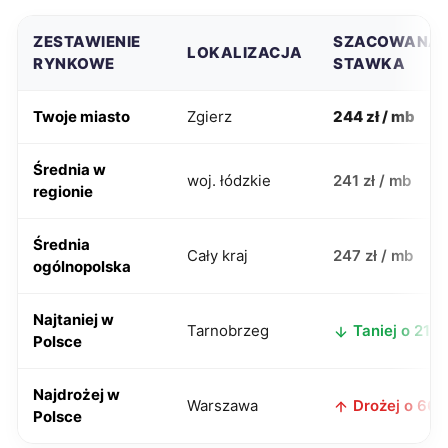
ZESTAWIENIE
SZACOWANA
LOKALIZACJA
RYNKOWE
STAWKA
Twoje miasto
Zgierz
244 zł / mb
Średnia w
woj. łódzkie
241 zł / mb
regionie
Średnia
Cały kraj
247 zł / mb
ogólnopolska
Najtaniej w
Tarnobrzeg
Taniej o 21 zł
Polsce
Najdrożej w
Warszawa
Drożej o 66 z
Polsce