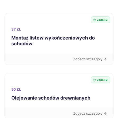
Stargard
234 zł
ZGIERZ
Tarnów
234 zł
37 ZŁ
Montaż listew wykończeniowych do
schodów
Ełk
235 zł
Kutno
235 zł
Zobacz szczegóły →
TWÓJ REGION
Jelenia Góra
236 zł
ZGIERZ
Nowa Sól
236 zł
50 ZŁ
Olejowanie schodów drewnianych
Słupsk
236 zł
Zobacz szczegóły →
Oleśnica
236 zł