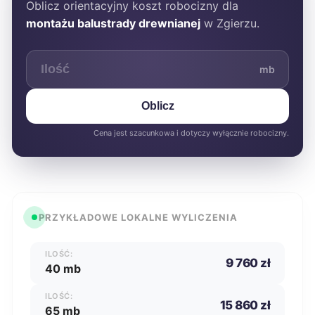
Oblicz orientacyjny koszt robocizny dla
montażu balustrady drewnianej
w Zgierzu.
mb
Oblicz
Cena jest szacunkowa i dotyczy wyłącznie robocizny.
PRZYKŁADOWE LOKALNE WYLICZENIA
ILOŚĆ:
9 760 zł
40 mb
ILOŚĆ:
15 860 zł
65 mb