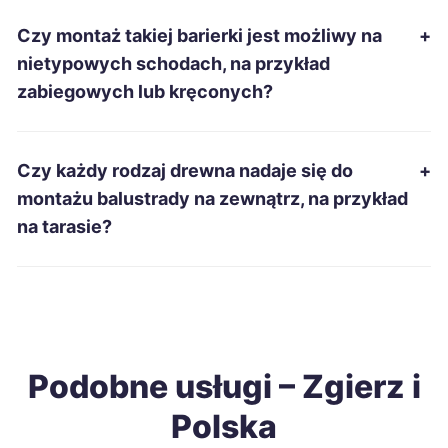
Czy montaż takiej barierki jest możliwy na
+
Tomaszów Mazowiecki
231 zł
TWÓJ REGION
nietypowych schodach, na przykład
zabiegowych lub kręconych?
Chełm
232 zł
Gniezno
232 zł
Czy każdy rodzaj drewna nadaje się do
+
montażu balustrady na zewnątrz, na przykład
Piekary Śląskie
232 zł
na tarasie?
Nysa
233 zł
Świętochłowice
233 zł
Podobne usługi – Zgierz i
Ostrołęka
234 zł
Polska
Oświęcim
234 zł