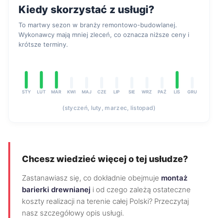
Kiedy skorzystać z usługi?
To martwy sezon w branży remontowo-budowlanej.
Wykonawcy mają mniej zleceń, co oznacza niższe ceny i
krótsze terminy.
STY
LUT
MAR
KWI
MAJ
CZE
LIP
SIE
WRZ
PAŹ
LIS
GRU
(styczeń, luty, marzec, listopad)
Chcesz wiedzieć więcej o tej usłudze?
Zastanawiasz się, co dokładnie obejmuje
montaż
barierki drewnianej
i od czego zależą ostateczne
koszty realizacji na terenie całej Polski? Przeczytaj
nasz szczegółowy opis usługi.