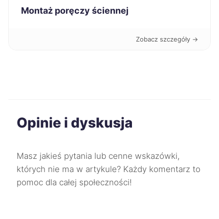
Montaż poręczy ściennej
Wodzisław Śląski
241 zł
Zobacz szczegóły →
Kalisz
242 zł
Kędzierzyn-Koźle
242 zł
Racibórz
242 zł
Opinie i dyskusja
Chorzów
243 zł
Masz jakieś pytania lub cenne wskazówki,
Ciechanów
243 zł
których nie ma w artykule? Każdy komentarz to
pomoc dla całej społeczności!
Jaworzno
243 zł
Konin
243 zł