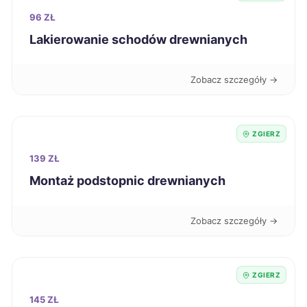
96 ZŁ
Dębica
241 zł
Lakierowanie schodów drewnianych
Grudziądz
241 zł
Zobacz szczegóły →
Jastrzębie-Zdrój
241 zł
ZGIERZ
Mikołów
241 zł
139 ZŁ
Montaż podstopnic drewnianych
Ostrów Wielkopolski
241 zł
Zobacz szczegóły →
Siedlce
241 zł
Tczew
241 zł
ZGIERZ
145 ZŁ
Żary
241 zł