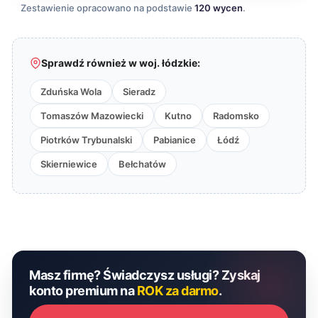
Zestawienie opracowano na podstawie
120 wycen
.
Sprawdź również w woj. łódzkie:
Zduńska Wola
Sieradz
Tomaszów Mazowiecki
Kutno
Radomsko
Piotrków Trybunalski
Pabianice
Łódź
Skierniewice
Bełchatów
Masz firmę? Świadczysz usługi? Zyskaj
konto premium na
ROK za darmo
.