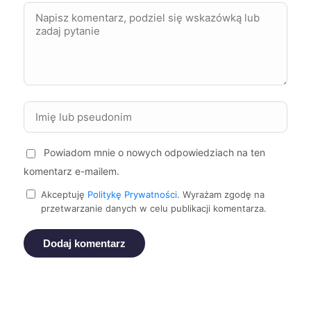
Suwałki
243 zł
Głogów
244 zł
Świdnica
244 zł
Powiadom mnie o nowych odpowiedziach na ten
Zgierz
244 zł
TWOJE MIASTO
komentarz e-mailem.
Szczecin
245 zł
Akceptuję
Politykę Prywatności
. Wyrażam zgodę na
przetwarzanie danych w celu publikacji komentarza.
Żory
245 zł
Dodaj komentarz
Rybnik
246 zł
Żyrardów
246 zł