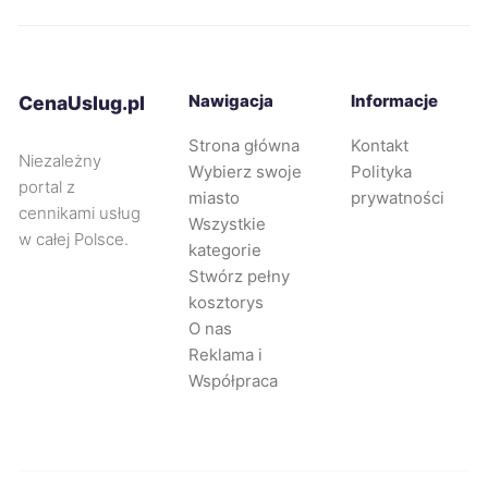
Kielce
247 zł
Nawigacja
Informacje
CenaUslug.pl
Pabianice
247 zł
TWÓJ REGION
Strona główna
Kontakt
Niezależny
Wybierz swoje
Polityka
Mysłowice
248 zł
portal z
miasto
prywatności
cennikami usług
Wszystkie
w całej Polsce.
Częstochowa
249 zł
kategorie
Stwórz pełny
kosztorys
Gorzów Wielkopolski
249 zł
O nas
Reklama i
Łódź
250 zł
TWÓJ REGION
Współpraca
Piła
250 zł
Rumia
250 zł