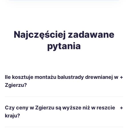
Malbork
228 zł
Zamość
Najczęściej zadawane
228 zł
pytania
Zduńska Wola
229 zł
TWÓJ REGION
Inowrocław
230 zł
Ile kosztuje montażu balustrady drewnianej w
+
Kwidzyn
230 zł
Zgierzu?
Stalowa Wola
230 zł
Czy ceny w Zgierzu są wyższe niż w reszcie
+
Jarosław
231 zł
kraju?
Sieradz
231 zł
TWÓJ REGION