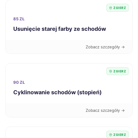
ZGIERZ
Puławy
238 zł
85 ZŁ
Usunięcie starej farby ze schodów
Bytom
239 zł
Zobacz szczegóły →
Elbląg
239 zł
Radom
239 zł
ZGIERZ
90 ZŁ
Sanok
239 zł
Cyklinowanie schodów (stopień)
Knurów
239 zł
Zobacz szczegóły →
Chojnice
240 zł
ZGIERZ
Włocławek
240 zł