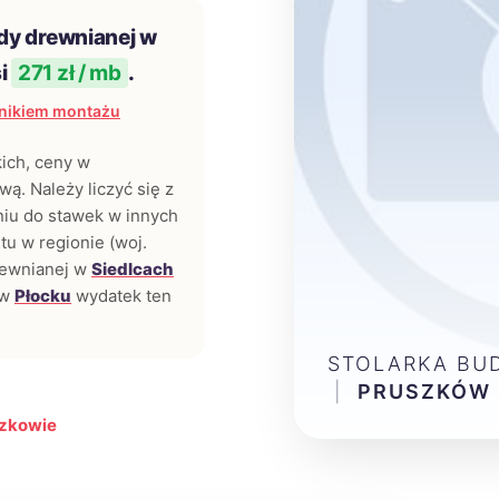
dy drewnianej w
i
271 zł / mb
.
nikiem montażu
kich, ceny w
ą. Należy liczyć się z
iu do stawek w innych
tu w regionie (woj.
rewnianej w
Siedlcach
 w
Płocku
wydatek ten
STOLARKA BU
|
PRUSZKÓW
szkowie