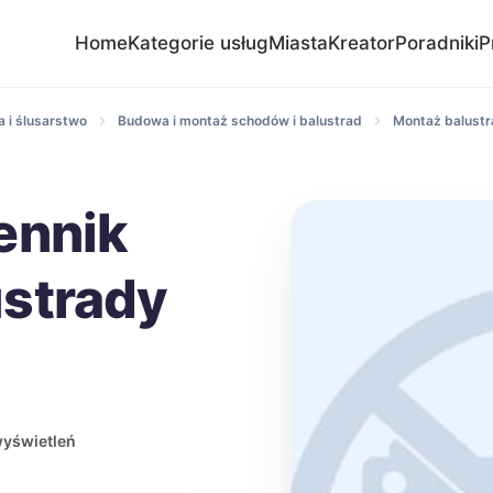
Home
Kategorie usług
Miasta
Kreator
Poradniki
P
 i ślusarstwo
Budowa i montaż schodów i balustrad
Montaż balustr
ennik
strady
wyświetleń