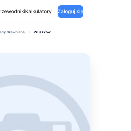
rzewodniki
Kalkulatory
Zaloguj się
ady drewnianej
Pruszków