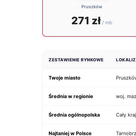
Pruszków
271 zł
/ mb
ZESTAWIENIE RYNKOWE
LOKALI
Twoje miasto
Pruszkó
Średnia w regionie
woj. ma
Średnia ogólnopolska
Cały kra
Najtaniej w Polsce
Tarnobr