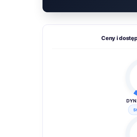
Ceny i dostę
DYN
S