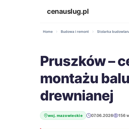
cenauslug.pl
Home
Budowa i remont
Stolarka budowlana
Pruszków – c
montażu balu
drewnianej
07.06.2026
156 
woj. mazowieckie