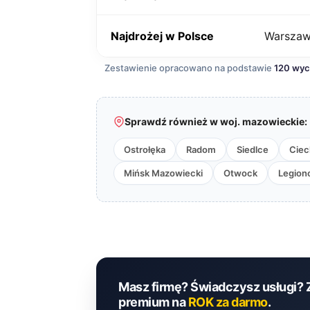
Najdrożej w Polsce
Warsza
Zestawienie opracowano na podstawie
120 wy
Sprawdź również w woj. mazowieckie:
Ostrołęka
Radom
Siedlce
Cie
Mińsk Mazowiecki
Otwock
Legion
Masz firmę? Świadczysz usługi? 
premium na
ROK za darmo
.