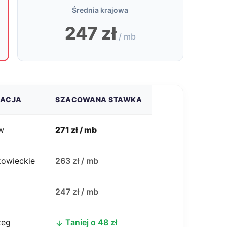
Średnia krajowa
247 zł
/ mb
ZACJA
SZACOWANA STAWKA
w
271 zł / mb
zowieckie
263 zł / mb
j
247 zł / mb
zeg
Taniej o 48 zł