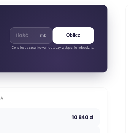
mb
Oblicz
Cena jest szacunkowa i dotyczy wyłącznie robocizny.
IA
10 840 zł