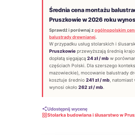
Średnia cena montażu balustra
Pruszkowie w 2026 roku wynos
Sprawdź i porównaj z
ogólnopolskim cen
balustrady drewnianej
.
W przypadku usług stolarskich i ślusars
Pruszkowie
przewyższają średnią krajow
dopłatą sięgającą
24 zł / mb
w porównan
częściach Polski. Dla szerszego konteks
mazowieckie), mocowanie balustrady d
kosztuje średnio
241 zł / mb
, natomiast
wynosi około
262 zł / mb
.
Udostępnij wycenę
Stolarka budowlana i ślusarstwo w Pru