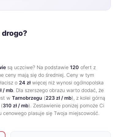
t drogo?
wie
są uczciwe? Na podstawie
120
ofert z
ne ceny mają się do średniej. Ceny w tym
łacisz o
24 zł
więcej niż wynosi ogólnopolska
ł / mb
. Dla szerszego obrazu warto dodać, że
jest w
Tarnobrzegu
(
223 zł / mb
), z kolei górną
(
310 zł / mb
). Zestawienie poniżej pomoże Ci
gu cenowego plasuje się Twoja miejscowość.