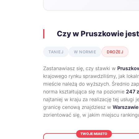
Czy w Pruszkowie jes
TANIEJ
W NORMIE
DROŻEJ
Zastanawiasz się, czy stawki w
Pruszko
krajowego rynku sprawdziliśmy, jak lokal
mieście należą do wyższych. Średnio zap
norma kształtująca się na poziomie
247 z
najtaniej w kraju za realizację tej usługi 
granicę cenową znajdziesz w
Warszawie
zorientować się, w jakim miejscu rankin
TWOJE MIASTO