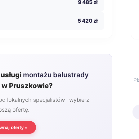
9 485 zł
5 420 zł
usługi
montażu balustrady
Pl
j
w Pruszkowie?
 lokalnych specjalistów i wybierz
pszą ofertę.
wnaj oferty »