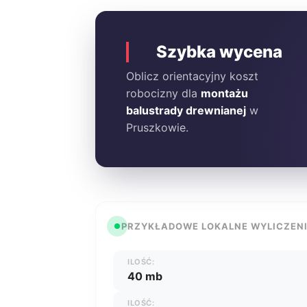
Szybka wycena
Oblicz orientacyjny koszt
robocizny dla
montażu
balustrady drewnianej
w
Pruszkowie.
PRZYKŁADOWE LOKALNE WYLICZEN
ILOŚĆ:
40 mb
ILOŚĆ: