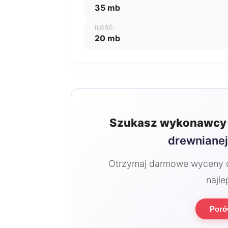
35 mb
ILOŚĆ:
20 mb
Szukasz wykonawcy 
drewniane
Otrzymaj darmowe wyceny od
najle
Poró