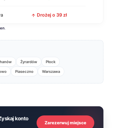
wa
Drożej o 39 zł
cen
.
chanów
Żyrardów
Płock
owo
Piaseczno
Warszawa
Zyskaj konto
Zarezerwuj miejsce