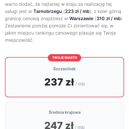
warto dodać, że najtaniej w kraju za realizację tej
usługi jest w
Tarnobrzegu
(
223 zł / mb
), z kolei górną
granicę cenową znajdziesz w
Warszawie
(
310 zł / mb
).
Zestawienie poniżej pomoże Ci zorientować się, w
jakim miejscu rankingu cenowego plasuje się Twoja
miejscowość.
TWOJE MIASTO
Szczecinek
237 zł
/ mb
Średnia krajowa
247 zł
/ mb