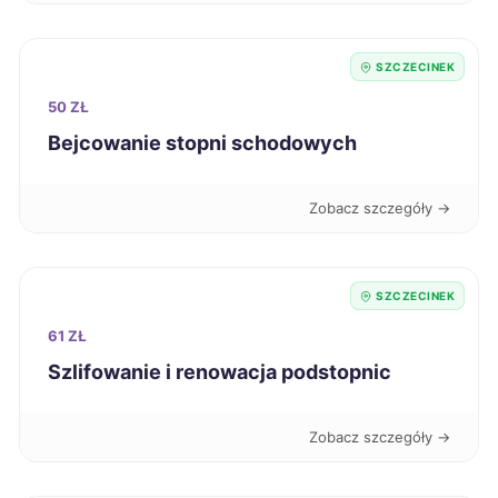
Oleśnica
236 zł
SZCZECINEK
Bolesławiec
237 zł
50 ZŁ
Bejcowanie stopni schodowych
Mielec
237 zł
Zobacz szczegóły →
Radomsko
237 zł
Szczecinek
237 zł
TWOJE MIASTO
SZCZECINEK
61 ZŁ
Wałbrzych
237 zł
Szlifowanie i renowacja podstopnic
Będzin
237 zł
Zobacz szczegóły →
Leszno
238 zł