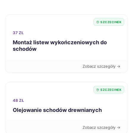
Oświęcim
234 zł
SZCZECINEK
Stargard
234 zł
TWÓJ REGION
37 ZŁ
Tarnów
234 zł
Montaż listew wykończeniowych do
schodów
Ełk
235 zł
Zobacz szczegóły →
Kutno
235 zł
Jelenia Góra
SZCZECINEK
236 zł
48 ZŁ
Nowa Sól
236 zł
Olejowanie schodów drewnianych
Słupsk
236 zł
Zobacz szczegóły →