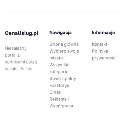
Żyrardów
246 zł
Kielce
247 zł
Nawigacja
Informacje
CenaUslug.pl
Pabianice
247 zł
Strona główna
Kontakt
Niezależny
Wybierz swoje
Polityka
portal z
Mysłowice
248 zł
miasto
prywatności
cennikami usług
Wszystkie
w całej Polsce.
Częstochowa
249 zł
kategorie
Stwórz pełny
kosztorys
Gorzów Wielkopolski
249 zł
O nas
Reklama i
Łódź
250 zł
Współpraca
Piła
250 zł