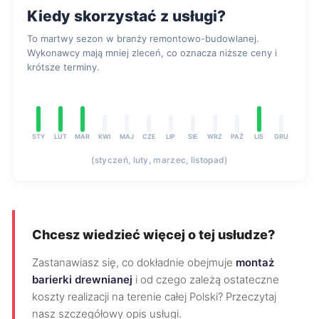
Kiedy skorzystać z usługi?
To martwy sezon w branży remontowo-budowlanej.
Wykonawcy mają mniej zleceń, co oznacza niższe ceny i
krótsze terminy.
STY
LUT
MAR
KWI
MAJ
CZE
LIP
SIE
WRZ
PAŹ
LIS
GRU
(styczeń, luty, marzec, listopad)
Chcesz wiedzieć więcej o tej usłudze?
Zastanawiasz się, co dokładnie obejmuje
montaż
barierki drewnianej
i od czego zależą ostateczne
koszty realizacji na terenie całej Polski? Przeczytaj
nasz szczegółowy opis usługi.