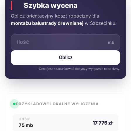
Szybka wycena
Oblicz orientacyjny koszt robocizny dla
montażu balustrady drewnianej
w Szczecinku.
mb
Oblicz
Cena jest szacunkowa i dotyczy wyłącznie robocizny.
PRZYKŁADOWE LOKALNE WYLICZENIA
ILOŚĆ:
17 775 zł
75 mb