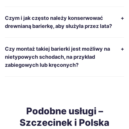
Sieradz
231 zł
Czym i jak często należy konserwować
+
Tomaszów Mazowiecki
231 zł
drewnianą barierkę, aby służyła przez lata?
Chełm
232 zł
Czy montaż takiej barierki jest możliwy na
+
Gniezno
232 zł
nietypowych schodach, na przykład
zabiegowych lub kręconych?
Piekary Śląskie
232 zł
Nysa
233 zł
Świętochłowice
233 zł
Podobne usługi –
Szczecinek i Polska
Ostrołęka
234 zł