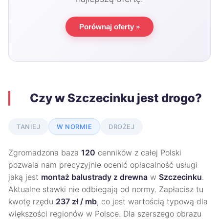
Porównaj oferty »
Czy w Szczecinku jest drogo?
TANIEJ
W NORMIE
DROŻEJ
Zgromadzona baza
120
cenników z całej Polski
pozwala nam precyzyjnie ocenić opłacalność usługi
jaką jest
montaż balustrady z drewna
w
Szczecinku
.
Aktualne stawki nie odbiegają od normy. Zapłacisz tu
kwotę rzędu
237 zł / mb
, co jest wartością typową dla
większości regionów w Polsce. Dla szerszego obrazu