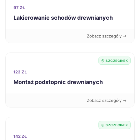
Włocławek
97 ZŁ
240 zł
Lakierowanie schodów drewnianych
Dębica
241 zł
Zobacz szczegóły →
Grudziądz
241 zł
Jastrzębie-Zdrój
241 zł
SZCZECINEK
123 ZŁ
Mikołów
241 zł
Montaż podstopnic drewnianych
Ostrów Wielkopolski
241 zł
Zobacz szczegóły →
Siedlce
241 zł
SZCZECINEK
Tczew
241 zł
142 ZŁ