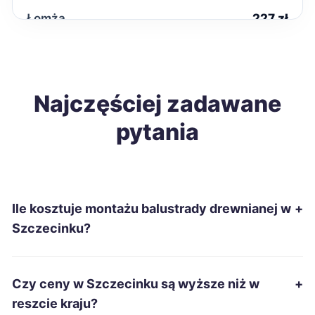
Łomża
227 zł
Malbork
228 zł
Zamość
Najczęściej zadawane
228 zł
pytania
Zduńska Wola
229 zł
Inowrocław
230 zł
Ile kosztuje montażu balustrady drewnianej w
+
Kwidzyn
230 zł
Szczecinku?
Stalowa Wola
230 zł
Czy ceny w Szczecinku są wyższe niż w
+
Jarosław
231 zł
reszcie kraju?