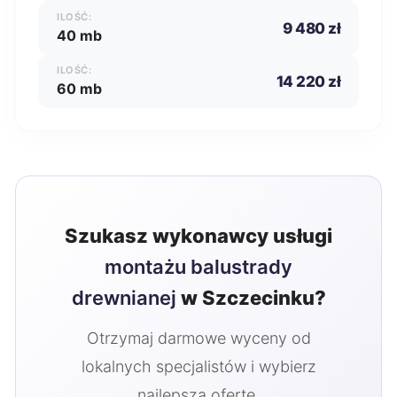
ILOŚĆ:
9 480 zł
40 mb
ILOŚĆ:
14 220 zł
60 mb
Szukasz wykonawcy usługi
montażu balustrady
drewnianej
w Szczecinku?
Otrzymaj darmowe wyceny od
lokalnych specjalistów i wybierz
najlepszą ofertę.