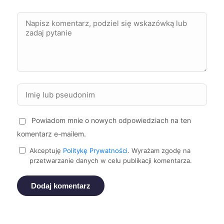
Konin
243 zł
Suwałki
243 zł
Głogów
244 zł
Świdnica
244 zł
Powiadom mnie o nowych odpowiedziach na ten
Zgierz
244 zł
komentarz e-mailem.
Akceptuję
Politykę Prywatności
. Wyrażam zgodę na
Szczecin
245 zł
TWÓJ REGION
przetwarzanie danych w celu publikacji komentarza.
Żory
245 zł
Dodaj komentarz
Rybnik
246 zł