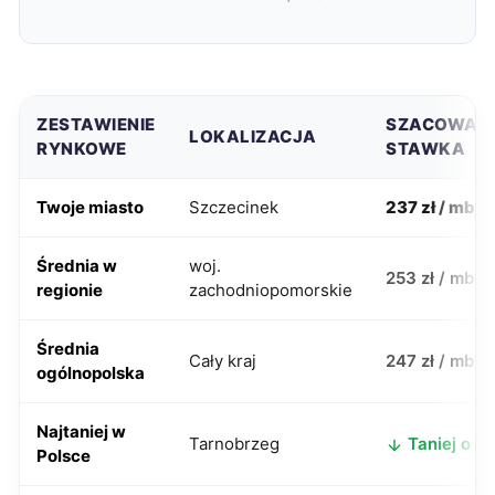
ZESTAWIENIE
SZACOWAN
LOKALIZACJA
RYNKOWE
STAWKA
Twoje miasto
Szczecinek
237 zł / mb
Średnia w
woj.
253 zł / mb
regionie
zachodniopomorskie
Średnia
Cały kraj
247 zł / mb
ogólnopolska
Najtaniej w
Tarnobrzeg
Taniej o 14
Polsce