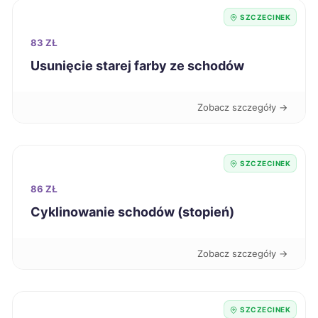
Piotrków Trybunalski
238 zł
SZCZECINEK
83 ZŁ
Puławy
238 zł
Usunięcie starej farby ze schodów
Bytom
239 zł
Zobacz szczegóły →
Elbląg
239 zł
SZCZECINEK
Radom
239 zł
86 ZŁ
Cyklinowanie schodów (stopień)
Sanok
239 zł
Zobacz szczegóły →
Knurów
239 zł
Chojnice
240 zł
SZCZECINEK