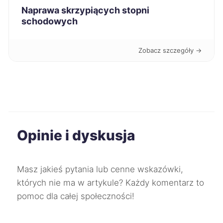
Naprawa skrzypiących stopni
Żary
241 zł
schodowych
Wodzisław Śląski
241 zł
Zobacz szczegóły →
Kalisz
242 zł
Kędzierzyn-Koźle
242 zł
Racibórz
242 zł
Opinie i dyskusja
Chorzów
243 zł
Masz jakieś pytania lub cenne wskazówki,
Ciechanów
243 zł
których nie ma w artykule? Każdy komentarz to
pomoc dla całej społeczności!
Jaworzno
243 zł