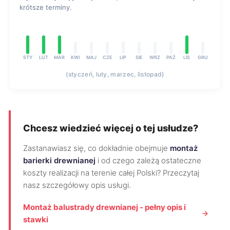
krótsze terminy.
STY
LUT
MAR
KWI
MAJ
CZE
LIP
SIE
WRZ
PAŹ
LIS
GRU
(styczeń, luty, marzec, listopad)
Chcesz wiedzieć więcej o tej usłudze?
Zastanawiasz się, co dokładnie obejmuje
montaż
barierki drewnianej
i od czego zależą ostateczne
koszty realizacji na terenie całej Polski? Przeczytaj
nasz szczegółowy opis usługi.
Montaż balustrady drewnianej - pełny opis i
stawki