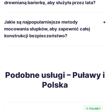
Tomaszów Mazowiecki
231 zł
drewnianą barierkę, aby służyła przez lata?
Chełm
232 zł
TWÓJ REGION
Jakie są najpopularniejsze metody
+
Gniezno
232 zł
mocowania słupków, aby zapewnić całej
konstrukcji bezpieczeństwo?
Piekary Śląskie
232 zł
Nysa
233 zł
Świętochłowice
233 zł
Podobne usługi – Puławy i
Polska
Ostrołęka
234 zł
Oświęcim
234 zł
PUŁAWY