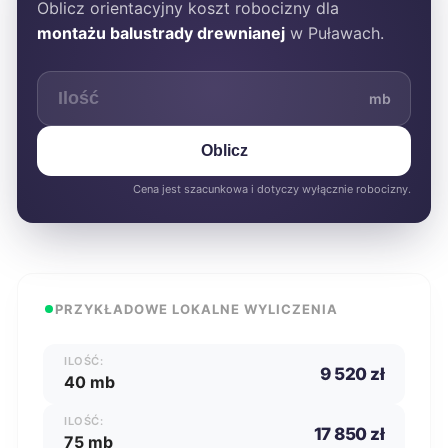
Oblicz orientacyjny koszt robocizny dla
montażu balustrady drewnianej
w Puławach.
mb
Oblicz
Cena jest szacunkowa i dotyczy wyłącznie robocizny.
PRZYKŁADOWE LOKALNE WYLICZENIA
ILOŚĆ:
9 520 zł
40 mb
ILOŚĆ:
17 850 zł
75 mb