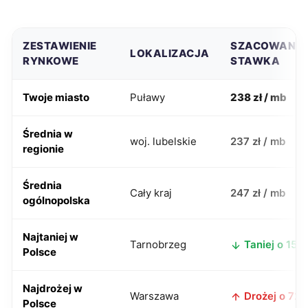
ZESTAWIENIE
SZACOWANA
LOKALIZACJA
RYNKOWE
STAWKA
Twoje miasto
Puławy
238 zł / mb
Średnia w
woj. lubelskie
237 zł / mb
regionie
Średnia
Cały kraj
247 zł / mb
ogólnopolska
Najtaniej w
Tarnobrzeg
Taniej o 15 zł
Polsce
Najdrożej w
Warszawa
Drożej o 72 z
Polsce