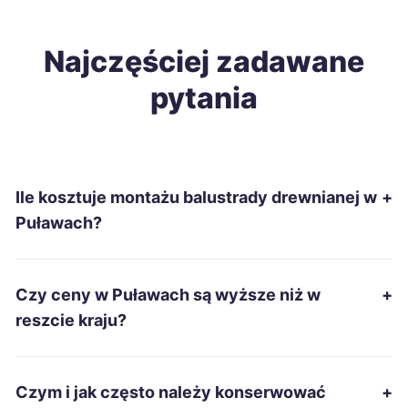
Malbork
228 zł
Zamość
Najczęściej zadawane
228 zł
TWÓJ REGION
pytania
Zduńska Wola
229 zł
Inowrocław
230 zł
Ile kosztuje montażu balustrady drewnianej w
+
Kwidzyn
230 zł
Puławach?
Stalowa Wola
230 zł
Czy ceny w Puławach są wyższe niż w
+
Jarosław
231 zł
reszcie kraju?
Sieradz
231 zł
Czym i jak często należy konserwować
+