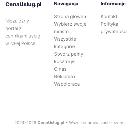
Kielce
247 zł
Nawigacja
Informacje
CenaUslug.pl
Strona główna
Kontakt
Pabianice
247 zł
Niezależny
Wybierz swoje
Polityka
portal z
miasto
prywatności
Mysłowice
248 zł
cennikami usług
Wszystkie
w całej Polsce.
kategorie
Częstochowa
249 zł
Stwórz pełny
kosztorys
O nas
Gorzów Wielkopolski
249 zł
Reklama i
Współpraca
Łódź
250 zł
Piła
250 zł
Rumia
2024-2026
CenaUslug.pl
• Wszelkie prawa zastrzeżone.
250 zł