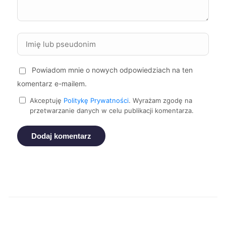
Suwałki
243 zł
Głogów
244 zł
Świdnica
244 zł
Powiadom mnie o nowych odpowiedziach na ten
komentarz e-mailem.
Zgierz
244 zł
Akceptuję
Politykę Prywatności
. Wyrażam zgodę na
przetwarzanie danych w celu publikacji komentarza.
Szczecin
245 zł
Dodaj komentarz
Żory
245 zł
Rybnik
246 zł
Żyrardów
246 zł