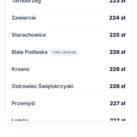
Tarnobrzeg
223 zł
Zawiercie
224 zł
Starachowice
225 zł
Biała Podlaska
226 zł
TWÓJ REGION
Krosno
226 zł
Ostrowiec Świętokrzyski
226 zł
Przemyśl
227 zł
Łomża
227 zł