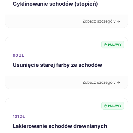
Puławy
238 zł
TWOJE MIASTO
Cyklinowanie schodów (stopień)
Bytom
239 zł
Zobacz szczegóły →
Elbląg
239 zł
PUŁAWY
Radom
239 zł
90 ZŁ
Usunięcie starej farby ze schodów
Sanok
239 zł
Zobacz szczegóły →
Knurów
239 zł
Chojnice
240 zł
PUŁAWY
Włocławek
101 ZŁ
240 zł
Lakierowanie schodów drewnianych