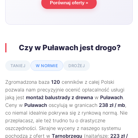
Porównaj oferty »
Czy w Puławach jest drogo?
TANIEJ
W NORMIE
DROŻEJ
Zgromadzona baza
120
cenników z całej Polski
pozwala nam precyzyjnie ocenić opłacalność usługi
jaką jest
montaż balustrady z drewna
w
Puławach
.
Ceny w
Puławach
oscylują w granicach
238 zł / mb
,
co niemal idealnie pokrywa się z rynkową normą. Nie
przepłacasz, ale też trudno tu o drastyczne
oszczędności. Skrajne wyceny z naszego systemu
pochodzą z ofert w
Tarnobrzegu
(najtańsze:
223 zł /