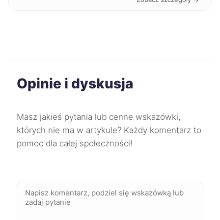
Wodzisław Śląski
241 zł
Kalisz
242 zł
Kędzierzyn-Koźle
242 zł
Opinie i dyskusja
Racibórz
242 zł
Chorzów
243 zł
Masz jakieś pytania lub cenne wskazówki,
których nie ma w artykule? Każdy komentarz to
Ciechanów
243 zł
pomoc dla całej społeczności!
Jaworzno
243 zł
Konin
243 zł