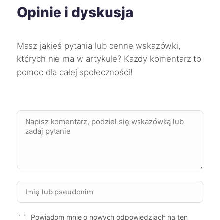
Opinie i dyskusja
Rumia
204 zł
Masz jakieś pytania lub cenne wskazówki,
Opole
205 zł
których nie ma w artykule? Każdy komentarz to
pomoc dla całej społeczności!
Bielsko-Biała
205 zł
Częstochowa
206 zł
Gorzów Wielkopolski
206 zł
Toruń
208 zł
Otwock
209 zł
Wejherowo
209 zł
Powiadom mnie o nowych odpowiedziach na ten