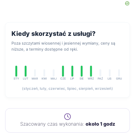
Kiedy skorzystać z usługi?
Poza szczytami wiosennej i jesiennej wymiany, ceny są
niższe, a terminy dostępne od ręki.
STY
LUT
MAR
KWI
MAJ
CZE
LIP
SIE
WRZ
PAŹ
LIS
GRU
(styczeń, luty, czerwiec, lipiec, sierpień, wrzesień)
Szacowany czas wykonania:
około 1 godz