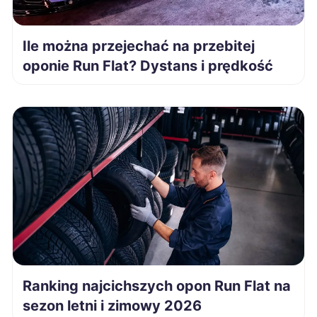
Oświęcim
190 zł
Ile można przejechać na przebitej
oponie Run Flat? Dystans i prędkość
Ełk
191 zł
Jarosław
191 zł
Kutno
191 zł
Radomsko
191 zł
Świdnica
191 zł
Chorzów
192 zł
Ranking najcichszych opon Run Flat na
sezon letni i zimowy 2026
Jaworzno
192 zł