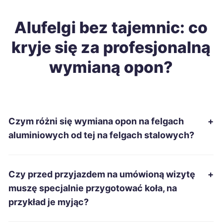
Alufelgi bez tajemnic: co
Bydgoszcz
180 zł
kryje się za profesjonalną
Ruda Śląska
180 zł
wymianą opon?
Grudziądz
180 zł
Siemianowice Śląskie
180 zł
Czym różni się wymiana opon na felgach
+
Słupsk
181 zł
aluminiowych od tej na felgach stalowych?
Piła
181 zł
Czy przed przyjazdem na umówioną wizytę
+
muszę specjalnie przygotować koła, na
Mysłowice
182 zł
przykład je myjąc?
Konin
183 zł