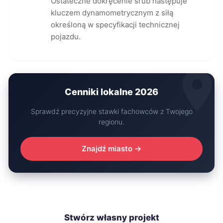
Ostateczne dokręcenie śrub następuje
kluczem dynamometrycznym z siłą
określoną w specyfikacji technicznej
pojazdu.
Cenniki lokalne 2026
Sprawdź precyzyjne stawki fachowców z Twojego
regionu.
Znajdź miasto →
Stwórz własny projekt