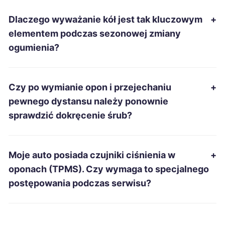
Dlaczego wyważanie kół jest tak kluczowym
+
Piotrków Trybunalski
184 zł
elementem podczas sezonowej zmiany
ogumienia?
Gniezno
184 zł
Wałbrzych
184 zł
Czy po wymianie opon i przejechaniu
+
pewnego dystansu należy ponownie
Ostrowiec Świętokrzyski
184 zł
sprawdzić dokręcenie śrub?
Biała Podlaska
184 zł
Moje auto posiada czujniki ciśnienia w
+
Malbork
184 zł
oponach (TPMS). Czy wymaga to specjalnego
postępowania podczas serwisu?
Racibórz
184 zł
Głogów
185 zł