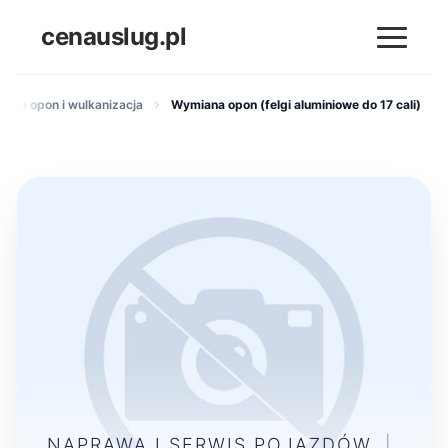
cenauslug.pl
ana opon i wulkanizacja
Wymiana opon (felgi aluminiowe do 17 cali)
NAPRAWA I SERWIS POJAZDÓW
|