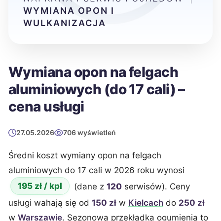
WYMIANA OPON I
WULKANIZACJA
Wymiana opon na felgach
aluminiowych (do 17 cali) –
cena usługi
27.05.2026
706 wyświetleń
Średni koszt wymiany opon na felgach
aluminiowych do 17 cali w 2026 roku wynosi
195 zł / kpl
(dane z
120
serwisów). Ceny
usługi wahają się od
150 zł
w
Kielcach
do
250 zł
w
Warszawie
. Sezonowa przekładka ogumienia to