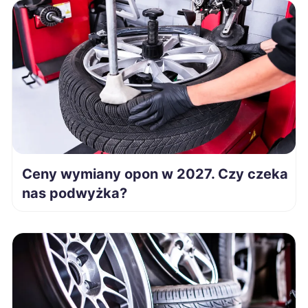
Leszno
188 zł
Mielec
188 zł
Sanok
188 zł
Zawiercie
188 zł
Ceny wymiany opon w 2027. Czy czeka
Świętochłowice
188 zł
nas podwyżka?
Tarnowskie Góry
189 zł
Stargard
189 zł
Jastrzębie-Zdrój
189 zł