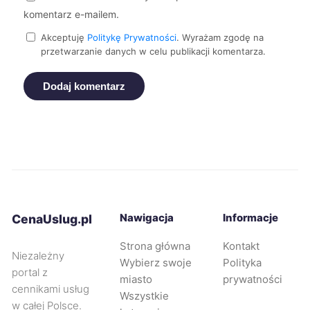
komentarz e-mailem.
Olsztyn
210 zł
Akceptuję
Politykę Prywatności
. Wyrażam zgodę na
przetwarzanie danych w celu publikacji komentarza.
Mińsk Mazowiecki
210 zł
Dodaj komentarz
Gliwice
213 zł
Kołobrzeg
215 zł
Legionowo
217 zł
Nawigacja
Informacje
CenaUslug.pl
Kraków
220 zł
Strona główna
Kontakt
Niezależny
Wybierz swoje
Polityka
Wrocław
220 zł
portal z
miasto
prywatności
cennikami usług
Wszystkie
Pruszków
224 zł
w całej Polsce.