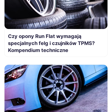
Nysa
189 zł
Zduńska Wola
189 zł
Czy opony Run Flat wymagają
Łódź
190 zł
specjalnych felg i czujników TPMS?
Kompendium techniczne
Siedlce
190 zł
Elbląg
190 zł
Jelenia Góra
190 zł
Pabianice
190 zł
Łomża
190 zł