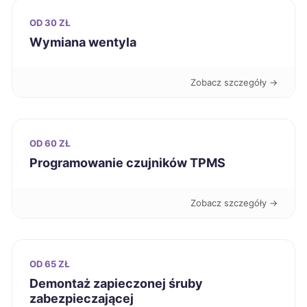
OD 30 ZŁ
Tychy
196 zł
Wymiana wentyla
Kalisz
196 zł
Zobacz szczegóły →
Tarnów
196 zł
OD 60 ZŁ
Chojnice
196 zł
Programowanie czujników TPMS
Dębica
196 zł
Zobacz szczegóły →
Rybnik
197 zł
Radom
197 zł
OD 65 ZŁ
Demontaż zapieczonej śruby
zabezpieczającej
Nowy Sącz
198 zł