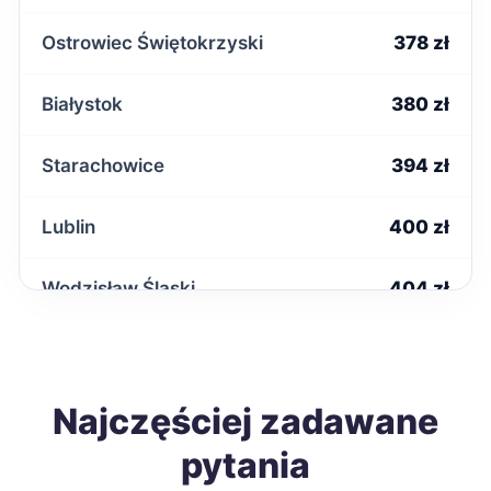
Ostrowiec Świętokrzyski
378 zł
Białystok
380 zł
Starachowice
394 zł
Lublin
400 zł
Wodzisław Śląski
404 zł
Włocławek
405 zł
Zduńska Wola
Najczęściej zadawane
405 zł
pytania
Krosno
406 zł