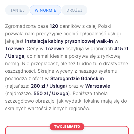
TANIEJ
W NORMIE
DROŻEJ
Zgromadzona baza
120
cenników z całej Polski
pozwala nam precyzyjnie ocenić opłacalność usługi
jaką jest
instalacja kabiny prysznicowej walk-in
w
Tczewie
. Ceny w
Tczewie
oscylują w granicach
415 zł
/ Usługa
, co niemal idealnie pokrywa się z rynkową
normą. Nie przepłacasz, ale też trudno tu o drastyczne
oszczędności. Skrajne wyceny z naszego systemu
pochodzą z ofert w
Starogardzie Gdańskim
(najtańsze:
280 zł / Usługa
) oraz w
Warszawie
(najdroższe:
550 zł / Usługa
). Poniższa tabela
szczegółowo obrazuje, jak wydatki lokalne mają się do
skrajnych wartości z innych regionów.
TWOJE MIASTO