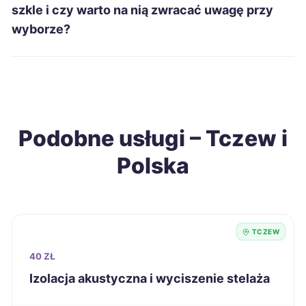
szkle i czy warto na nią zwracać uwagę przy
Radom
413 zł
wyborze?
Przemyśl
414 zł
Biała Podlaska
415 zł
Podobne usługi – Tczew i
Chełm
415 zł
Polska
Jarosław
415 zł
Mielec
415 zł
TCZEW
Tarnobrzeg
415 zł
40 ZŁ
Izolacja akustyczna i wyciszenie stelaża
Tarnów
415 zł