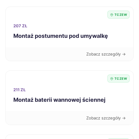
Konin
422 zł
TCZEW
207 ZŁ
Siedlce
422 zł
Montaż postumentu pod umywalkę
Mikołów
424 zł
Zobacz szczegóły →
Radomsko
424 zł
TCZEW
Żary
424 zł
211 ZŁ
Kielce
425 zł
Montaż baterii wannowej ściennej
Legnica
425 zł
Zobacz szczegóły →
Świdnica
425 zł