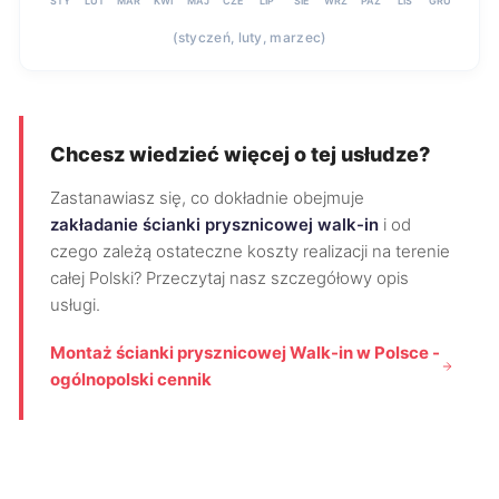
STY
LUT
MAR
KWI
MAJ
CZE
LIP
SIE
WRZ
PAŹ
LIS
GRU
(styczeń, luty, marzec)
Chcesz wiedzieć więcej o tej usłudze?
Zastanawiasz się, co dokładnie obejmuje
zakładanie ścianki prysznicowej walk-in
i od
czego zależą ostateczne koszty realizacji na terenie
całej Polski? Przeczytaj nasz szczegółowy opis
usługi.
Montaż ścianki prysznicowej Walk-in w Polsce -
ogólnopolski cennik