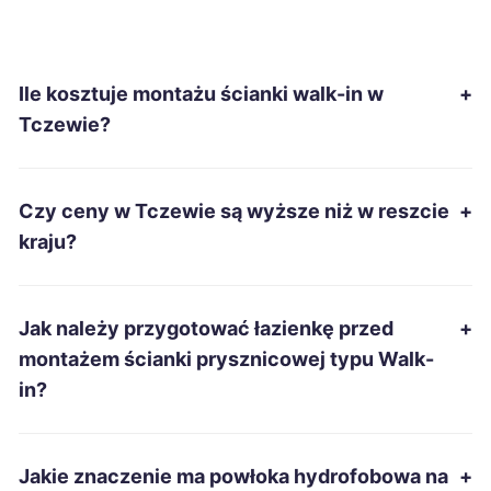
Sanok
407 zł
Ile kosztuje montażu ścianki walk-in w
+
Szczecinek
408 zł
Tczewie?
Bolesławiec
409 zł
Czy ceny w Tczewie są wyższe niż w reszcie
+
Chojnice
409 zł
TWÓJ REGION
kraju?
Tomaszów Mazowiecki
409 zł
Jak należy przygotować łazienkę przed
+
Piotrków Trybunalski
412 zł
montażem ścianki prysznicowej typu Walk-
in?
Wałbrzych
412 zł
Nowa Sól
413 zł
Jakie znaczenie ma powłoka hydrofobowa na
+