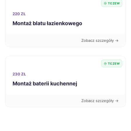
TCZEW
Żyrardów
425 zł
220 ZŁ
Montaż blatu łazienkowego
Nowy Sącz
426 zł
Zobacz szczegóły →
Leszno
427 zł
Puławy
427 zł
TCZEW
230 ZŁ
Zawiercie
427 zł
Montaż baterii kuchennej
Łomża
427 zł
Zobacz szczegóły →
Ostrołęka
428 zł
Stargard
428 zł