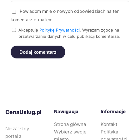
Powiadom mnie o nowych odpowiedziach na ten
Nysa
431 zł
komentarz e-mailem.
Ostrów Wielkopolski
431 zł
Akceptuję
Politykę Prywatności
. Wyrażam zgodę na
przetwarzanie danych w celu publikacji komentarza.
Siemianowice Śląskie
431 zł
Dodaj komentarz
Malbork
432 zł
TWÓJ REGION
Mysłowice
432 zł
Będzin
432 zł
Nawigacja
Informacje
CenaUslug.pl
Bytom
433 zł
Strona główna
Kontakt
Niezależny
Wybierz swoje
Polityka
Słupsk
433 zł
TWÓJ REGION
portal z
miasto
prywatności