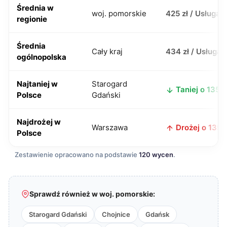
Średnia w
woj. pomorskie
425 zł / Usługa
regionie
Średnia
Cały kraj
434 zł / Usługa
ogólnopolska
Najtaniej w
Starogard
Taniej o 135 z
Polsce
Gdański
Najdrożej w
Warszawa
Drożej o 135 z
Polsce
Zestawienie opracowano na podstawie
120 wycen
.
Sprawdź również w woj. pomorskie:
Starogard Gdański
Chojnice
Gdańsk