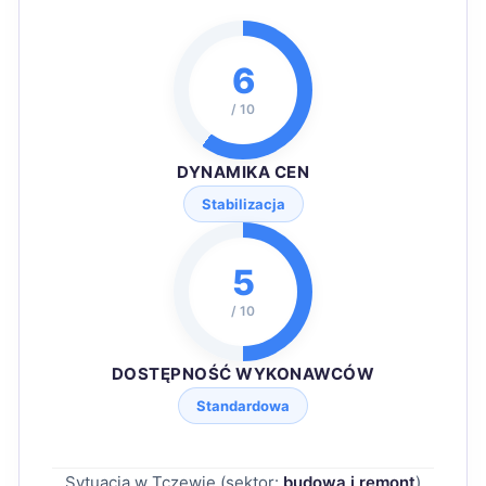
6
/ 10
DYNAMIKA CEN
Stabilizacja
5
/ 10
DOSTĘPNOŚĆ WYKONAWCÓW
Standardowa
Sytuacja w Tczewie (sektor:
budowa i remont
)