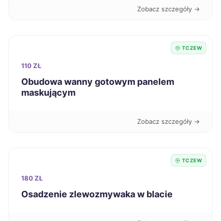
Zobacz szczegóły →
Tczew
415 zł
TWOJE MIASTO
Gniezno
416 zł
TCZEW
110 ZŁ
Piła
416 zł
Obudowa wanny gotowym panelem
maskującym
Jelenia Góra
417 zł
Zobacz szczegóły →
Kędzierzyn-Koźle
417 zł
Zamość
417 zł
TCZEW
180 ZŁ
Ciechanów
418 zł
Osadzenie zlewozmywaka w blacie
Koszalin
418 zł