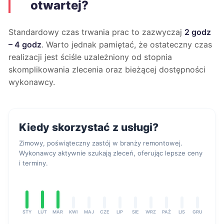
otwartej?
Standardowy czas trwania prac to zazwyczaj
2 godz
– 4 godz
. Warto jednak pamiętać, że ostateczny czas
realizacji jest ściśle uzależniony od stopnia
skomplikowania zlecenia oraz bieżącej dostępności
wykonawcy.
Kiedy skorzystać z usługi?
Zimowy, poświąteczny zastój w branży remontowej.
Wykonawcy aktywnie szukają zleceń, oferując lepsze ceny
i terminy.
STY
LUT
MAR
KWI
MAJ
CZE
LIP
SIE
WRZ
PAŹ
LIS
GRU