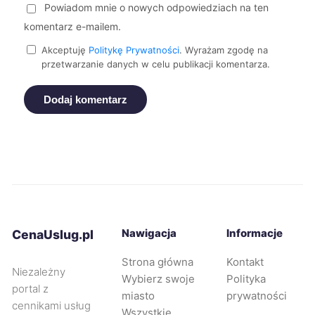
Powiadom mnie o nowych odpowiedziach na ten
Nysa
431 zł
komentarz e-mailem.
Ostrów Wielkopolski
431 zł
Akceptuję
Politykę Prywatności
. Wyrażam zgodę na
przetwarzanie danych w celu publikacji komentarza.
Siemianowice Śląskie
431 zł
Dodaj komentarz
Malbork
432 zł
TWÓJ REGION
Mysłowice
432 zł
Będzin
432 zł
Nawigacja
Informacje
CenaUslug.pl
Bytom
433 zł
Strona główna
Kontakt
Niezależny
Wybierz swoje
Polityka
Słupsk
433 zł
TWOJE MIASTO
portal z
miasto
prywatności
cennikami usług
Wszystkie