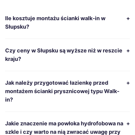
Sanok
407 zł
Ile kosztuje montażu ścianki walk-in w
+
Szczecinek
408 zł
Słupsku?
Bolesławiec
409 zł
Czy ceny w Słupsku są wyższe niż w reszcie
+
Chojnice
409 zł
TWÓJ REGION
kraju?
Tomaszów Mazowiecki
409 zł
Jak należy przygotować łazienkę przed
+
Piotrków Trybunalski
412 zł
montażem ścianki prysznicowej typu Walk-
in?
Wałbrzych
412 zł
Nowa Sól
413 zł
Jakie znaczenie ma powłoka hydrofobowa na
+
szkle i czy warto na nią zwracać uwagę przy