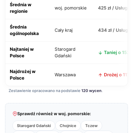
Średnia w
woj. pomorskie
425 zł / Usługa
regionie
Średnia
Cały kraj
434 zł / Usługa
ogólnopolska
Najtaniej w
Starogard
Taniej o 153 z
Polsce
Gdański
Najdrożej w
Warszawa
Drożej o 117 z
Polsce
Zestawienie opracowano na podstawie
120 wycen
.
Sprawdź również w woj. pomorskie:
Starogard Gdański
Chojnice
Tczew