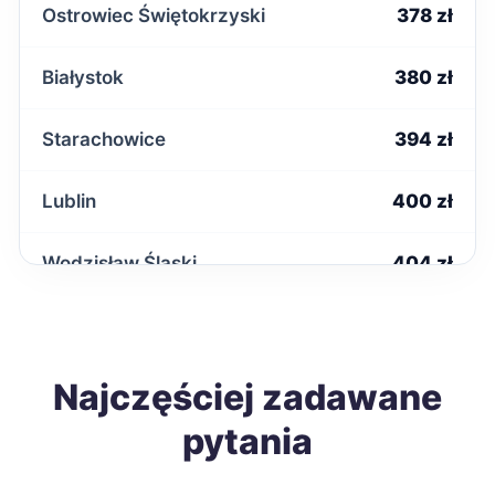
Ostrowiec Świętokrzyski
378 zł
Białystok
380 zł
Starachowice
394 zł
Lublin
400 zł
Wodzisław Śląski
404 zł
Włocławek
405 zł
Zduńska Wola
Najczęściej zadawane
405 zł
pytania
Krosno
406 zł