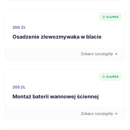
Sieradz
418 zł
SŁUPSK
Gdańsk
420 zł
TWÓJ REGION
200 ZŁ
Dębica
Osadzenie zlewozmywaka w blacie
420 zł
Kalisz
420 zł
Zobacz szczegóły →
Kutno
420 zł
SŁUPSK
Kwidzyn
420 zł
TWÓJ REGION
205 ZŁ
Montaż baterii wannowej ściennej
Piekary Śląskie
421 zł
Zobacz szczegóły →
Inowrocław
422 zł