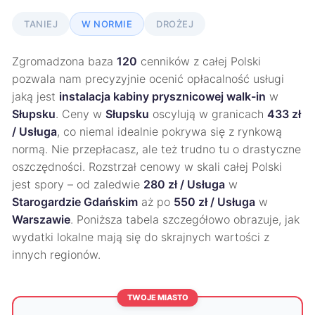
TANIEJ
W NORMIE
DROŻEJ
Zgromadzona baza
120
cenników z całej Polski
pozwala nam precyzyjnie ocenić opłacalność usługi
jaką jest
instalacja kabiny prysznicowej walk-in
w
Słupsku
. Ceny w
Słupsku
oscylują w granicach
433 zł
/ Usługa
, co niemal idealnie pokrywa się z rynkową
normą. Nie przepłacasz, ale też trudno tu o drastyczne
oszczędności. Rozstrzał cenowy w skali całej Polski
jest spory – od zaledwie
280 zł / Usługa
w
Starogardzie Gdańskim
aż po
550 zł / Usługa
w
Warszawie
. Poniższa tabela szczegółowo obrazuje, jak
wydatki lokalne mają się do skrajnych wartości z
innych regionów.
TWOJE MIASTO