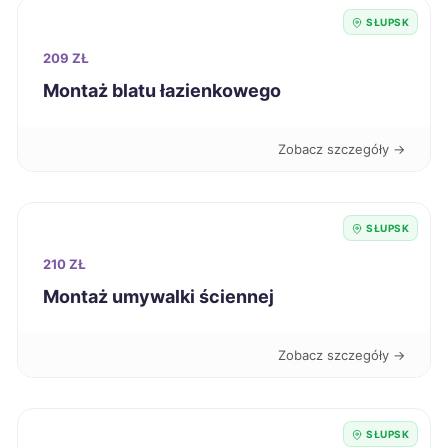
Konin
422 zł
SŁUPSK
209 ZŁ
Siedlce
422 zł
Montaż blatu łazienkowego
Mikołów
424 zł
Zobacz szczegóły →
Radomsko
424 zł
SŁUPSK
Żary
424 zł
210 ZŁ
Kielce
425 zł
Montaż umywalki ściennej
Legnica
425 zł
Zobacz szczegóły →
Świdnica
425 zł
SŁUPSK