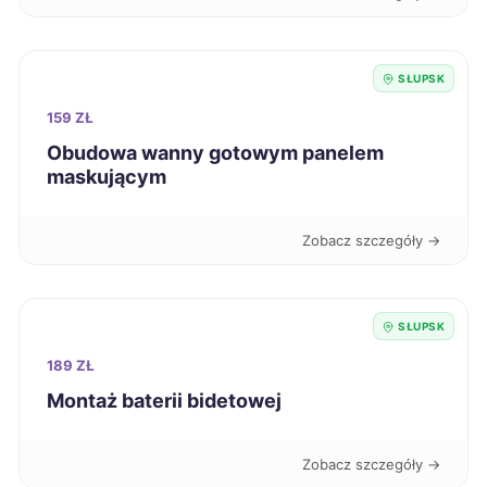
Tczew
415 zł
TWÓJ REGION
Gniezno
416 zł
SŁUPSK
159 ZŁ
Piła
416 zł
Obudowa wanny gotowym panelem
maskującym
Jelenia Góra
417 zł
Zobacz szczegóły →
Kędzierzyn-Koźle
417 zł
Zamość
417 zł
SŁUPSK
189 ZŁ
Ciechanów
418 zł
Montaż baterii bidetowej
Koszalin
418 zł
Zobacz szczegóły →