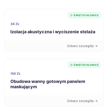
Jarosław
415 zł
ŚWIĘTOCHŁOWICE
Mielec
415 zł
38 ZŁ
Tarnobrzeg
415 zł
Izolacja akustyczna i wyciszenie stelaża
Tarnów
415 zł
Zobacz szczegóły →
Tczew
415 zł
ŚWIĘTOCHŁOWICE
Gniezno
416 zł
150 ZŁ
Obudowa wanny gotowym panelem
Piła
416 zł
maskującym
Jelenia Góra
417 zł
Zobacz szczegóły →