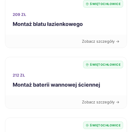
Kutno
420 zł
ŚWIĘTOCHŁOWICE
209 ZŁ
Kwidzyn
420 zł
Montaż blatu łazienkowego
Piekary Śląskie
421 zł
TWÓJ REGION
Zobacz szczegóły →
Inowrocław
422 zł
ŚWIĘTOCHŁOWICE
Konin
422 zł
212 ZŁ
Montaż baterii wannowej ściennej
Siedlce
422 zł
Zobacz szczegóły →
Mikołów
424 zł
TWÓJ REGION
Radomsko
424 zł
ŚWIĘTOCHŁOWICE