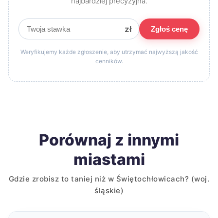
najbardziej precyzyjna.
zł
Zgłoś cenę
Weryfikujemy każde zgłoszenie, aby utrzymać najwyższą jakość
cenników.
Porównaj z innymi
miastami
Gdzie zrobisz to taniej niż w Świętochłowicach? (woj.
śląskie)