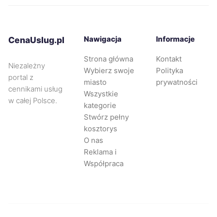
Mysłowice
432 zł
TWÓJ REGION
Będzin
432 zł
TWÓJ REGION
Nawigacja
Informacje
CenaUslug.pl
Strona główna
Kontakt
Bytom
433 zł
TWÓJ REGION
Niezależny
Wybierz swoje
Polityka
portal z
miasto
prywatności
Słupsk
433 zł
cennikami usług
Wszystkie
w całej Polsce.
kategorie
Sosnowiec
434 zł
Stwórz pełny
TWÓJ REGION
kosztorys
O nas
Świętochłowice
434 zł
TWOJE MIASTO
Reklama i
Współpraca
Oświęcim
435 zł
Zielona Góra
435 zł