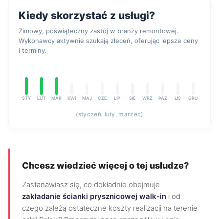
Kiedy skorzystać z usługi?
Zimowy, poświąteczny zastój w branży remontowej.
Wykonawcy aktywnie szukają zleceń, oferując lepsze ceny
i terminy.
STY
LUT
MAR
KWI
MAJ
CZE
LIP
SIE
WRZ
PAŹ
LIS
GRU
(styczeń, luty, marzec)
Chcesz wiedzieć więcej o tej usłudze?
Zastanawiasz się, co dokładnie obejmuje
zakładanie ścianki prysznicowej walk-in
i od
czego zależą ostateczne koszty realizacji na terenie