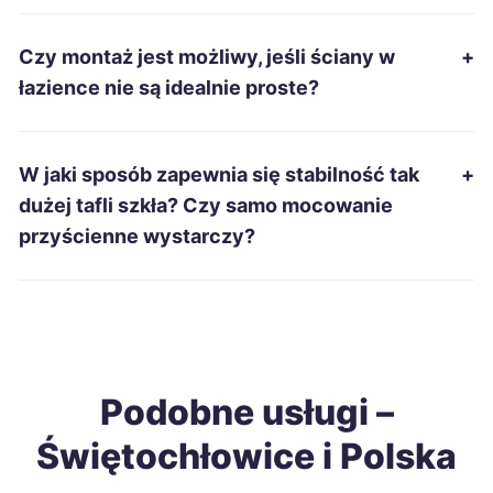
Tomaszów Mazowiecki
409 zł
Czy montaż jest możliwy, jeśli ściany w
+
Piotrków Trybunalski
412 zł
łazience nie są idealnie proste?
Wałbrzych
412 zł
W jaki sposób zapewnia się stabilność tak
+
Nowa Sól
413 zł
dużej tafli szkła? Czy samo mocowanie
przyścienne wystarczy?
Radom
413 zł
Przemyśl
414 zł
Biała Podlaska
415 zł
Podobne usługi –
Świętochłowice i Polska
Chełm
415 zł