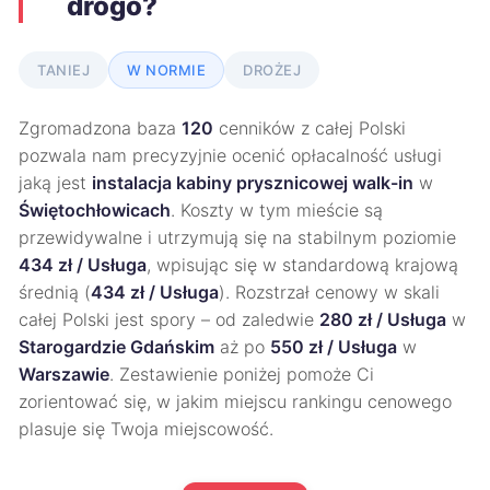
drogo?
TANIEJ
W NORMIE
DROŻEJ
Zgromadzona baza
120
cenników z całej Polski
pozwala nam precyzyjnie ocenić opłacalność usługi
jaką jest
instalacja kabiny prysznicowej walk-in
w
Świętochłowicach
. Koszty w tym mieście są
przewidywalne i utrzymują się na stabilnym poziomie
434 zł / Usługa
, wpisując się w standardową krajową
średnią (
434 zł / Usługa
). Rozstrzał cenowy w skali
całej Polski jest spory – od zaledwie
280 zł / Usługa
w
Starogardzie Gdańskim
aż po
550 zł / Usługa
w
Warszawie
. Zestawienie poniżej pomoże Ci
zorientować się, w jakim miejscu rankingu cenowego
plasuje się Twoja miejscowość.