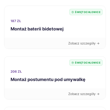
Kędzierzyn-Koźle
417 zł
ŚWIĘTOCHŁOWICE
Zamość
417 zł
187 ZŁ
Montaż baterii bidetowej
Ciechanów
418 zł
Zobacz szczegóły →
Koszalin
418 zł
Sieradz
418 zł
ŚWIĘTOCHŁOWICE
206 ZŁ
Gdańsk
420 zł
Montaż postumentu pod umywalkę
Dębica
420 zł
Zobacz szczegóły →
Kalisz
420 zł