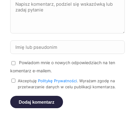
Grudziądz
430 zł
Racibórz
430 zł
TWÓJ REGION
Bełchatów
431 zł
Głogów
431 zł
Powiadom mnie o nowych odpowiedziach na ten
komentarz e-mailem.
Nysa
431 zł
Akceptuję
Politykę Prywatności
. Wyrażam zgodę na
przetwarzanie danych w celu publikacji komentarza.
Ostrów Wielkopolski
431 zł
Dodaj komentarz
Siemianowice Śląskie
431 zł
TWÓJ REGION
Malbork
432 zł