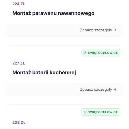
Żary
224 ZŁ
424 zł
Montaż parawanu nawannowego
Kielce
425 zł
Zobacz szczegóły →
Legnica
425 zł
Świdnica
425 zł
ŚWIĘTOCHŁOWICE
227 ZŁ
Żyrardów
425 zł
Montaż baterii kuchennej
Nowy Sącz
426 zł
Zobacz szczegóły →
Leszno
427 zł
ŚWIĘTOCHŁOWICE
Puławy
427 zł
238 ZŁ