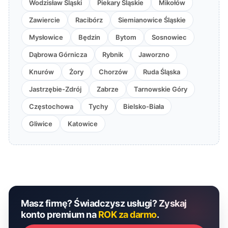
Wodzisław Śląski
Piekary Śląskie
Mikołów
Zawiercie
Racibórz
Siemianowice Śląskie
Mysłowice
Będzin
Bytom
Sosnowiec
Dąbrowa Górnicza
Rybnik
Jaworzno
Knurów
Żory
Chorzów
Ruda Śląska
Jastrzębie-Zdrój
Zabrze
Tarnowskie Góry
Częstochowa
Tychy
Bielsko-Biała
Gliwice
Katowice
Masz firmę? Świadczysz usługi? Zyskaj
konto premium na
ROK za darmo
.