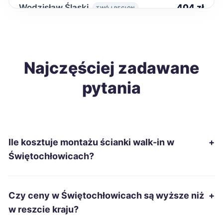
Wodzisław Śląski
404 zł
TWÓJ REGION
Włocławek
405 zł
Zduńska Wola
Najczęściej zadawane
405 zł
pytania
Krosno
406 zł
Sanok
407 zł
Ile kosztuje montażu ścianki walk-in w
+
Szczecinek
408 zł
Świętochłowicach?
Bolesławiec
409 zł
Czy ceny w Świętochłowicach są wyższe niż
+
Chojnice
409 zł
w reszcie kraju?