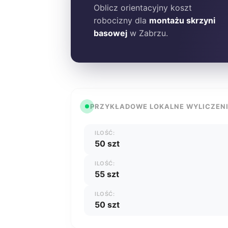
Oblicz orientacyjny koszt
robocizny dla
montażu skrzyni
basowej
w Zabrzu.
PRZYKŁADOWE LOKALNE WYLICZEN
ILOŚĆ:
50 szt
ILOŚĆ:
55 szt
ILOŚĆ:
50 szt