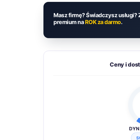
Masz firmę? Świadczysz usługi? 
premium na
ROK za darmo
.
Ceny i dos
DYN
S