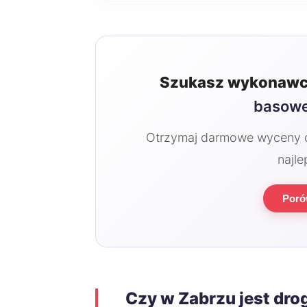
Szukasz wykonawc
basowe
Otrzymaj darmowe wyceny od
najle
Poró
Czy w Zabrzu jest dro