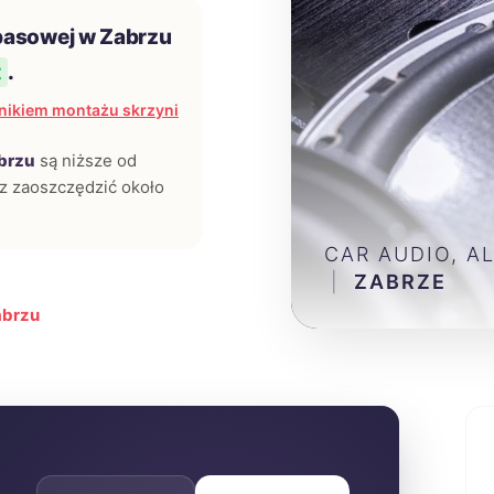
basowej w Zabrzu
t
.
nikiem montażu skrzyni
brzu
są niższe od
sz zaoszczędzić około
CAR AUDIO, A
|
ZABRZE
abrzu