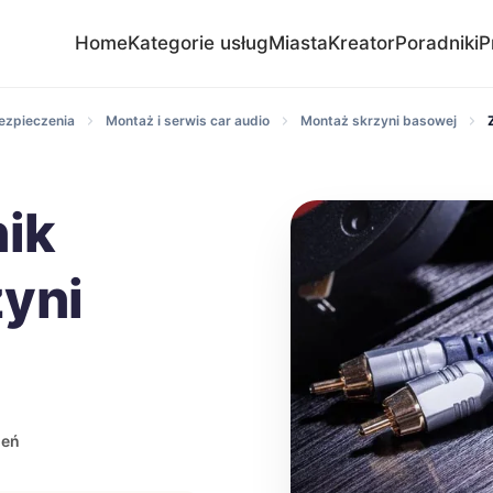
Home
Kategorie usług
Miasta
Kreator
Poradniki
P
bezpieczenia
Montaż i serwis car audio
Montaż skrzyni basowej
nik
yni
leń