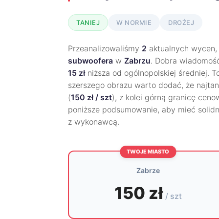
TANIEJ
W NORMIE
DROŻEJ
Przeanalizowaliśmy
2
aktualnych wycen, 
subwoofera
w
Zabrzu
. Dobra wiadomość
15 zł
niższa od ogólnopolskiej średniej. 
szerszego obrazu warto dodać, że najtanie
(
150 zł / szt
), z kolei górną granicę cen
poniższe podsumowanie, aby mieć solid
z wykonawcą.
TWOJE MIASTO
Zabrze
150 zł
/ szt