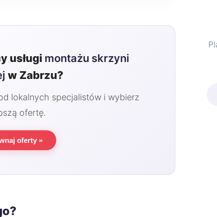
Pl
y usługi
montażu skrzyni
j
w Zabrzu?
 lokalnych specjalistów i wybierz
pszą ofertę.
wnaj oferty »
go?