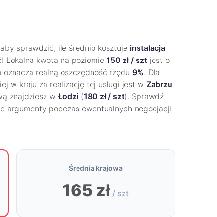
aby sprawdzić, ile średnio kosztuje
instalacja
! Lokalna kwota na poziomie
150 zł / szt
jest o
To oznacza realną oszczędność rzędu
9%
. Dla
j w kraju za realizację tej usługi jest w
Zabrzu
ową znajdziesz w
Łodzi
(
180 zł / szt
). Sprawdź
ne argumenty podczas ewentualnych negocjacji
Średnia krajowa
165 zł
/ szt