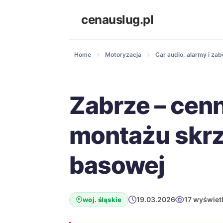
cenauslug.pl
Home
Motoryzacja
Car audio, alarmy i za
Zabrze – cen
montażu skrz
basowej
19.03.2026
17 wyświet
woj. śląskie