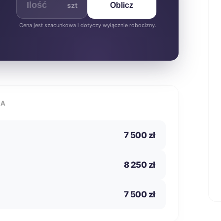
szt
Oblicz
Cena jest szacunkowa i dotyczy wyłącznie robocizny.
IA
7 500 zł
8 250 zł
7 500 zł