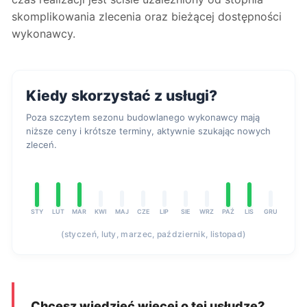
skomplikowania zlecenia oraz bieżącej dostępności
wykonawcy.
Kiedy skorzystać z usługi?
Poza szczytem sezonu budowlanego wykonawcy mają
niższe ceny i krótsze terminy, aktywnie szukając nowych
zleceń.
STY
LUT
MAR
KWI
MAJ
CZE
LIP
SIE
WRZ
PAŹ
LIS
GRU
(styczeń, luty, marzec, październik, listopad)
Chcesz wiedzieć więcej o tej usłudze?