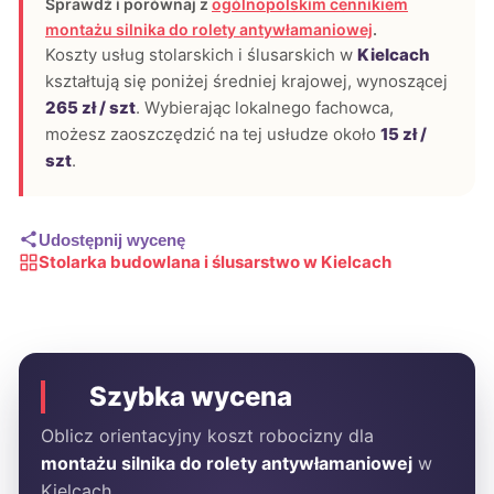
Sprawdź i porównaj z
ogólnopolskim cennikiem
montażu silnika do rolety antywłamaniowej
.
Koszty usług stolarskich i ślusarskich w
Kielcach
kształtują się poniżej średniej krajowej, wynoszącej
265 zł / szt
. Wybierając lokalnego fachowca,
możesz zaoszczędzić na tej usłudze około
15 zł /
szt
.
Udostępnij wycenę
Stolarka budowlana i ślusarstwo w Kielcach
Szybka wycena
Oblicz orientacyjny koszt robocizny dla
montażu silnika do rolety antywłamaniowej
w
Kielcach.