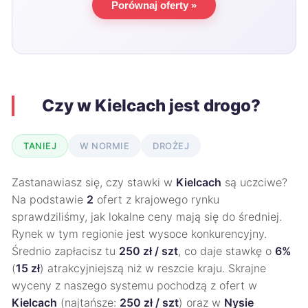
Porównaj oferty »
Czy w Kielcach jest drogo?
TANIEJ
W NORMIE
DROŻEJ
Zastanawiasz się, czy stawki w
Kielcach
są uczciwe?
Na podstawie
2
ofert z krajowego rynku
sprawdziliśmy, jak lokalne ceny mają się do średniej.
Rynek w tym regionie jest wysoce konkurencyjny.
Średnio zapłacisz tu
250 zł / szt
, co daje stawkę o
6%
(
15 zł
) atrakcyjniejszą niż w reszcie kraju. Skrajne
wyceny z naszego systemu pochodzą z ofert w
Kielcach
(najtańsze:
250 zł / szt
) oraz w
Nysie