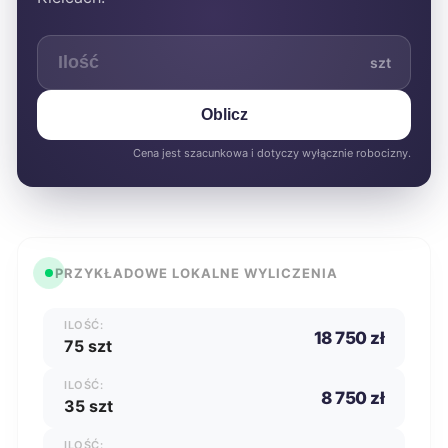
szt
Oblicz
Cena jest szacunkowa i dotyczy wyłącznie robocizny.
PRZYKŁADOWE LOKALNE WYLICZENIA
ILOŚĆ:
18 750 zł
75 szt
ILOŚĆ:
8 750 zł
35 szt
ILOŚĆ: