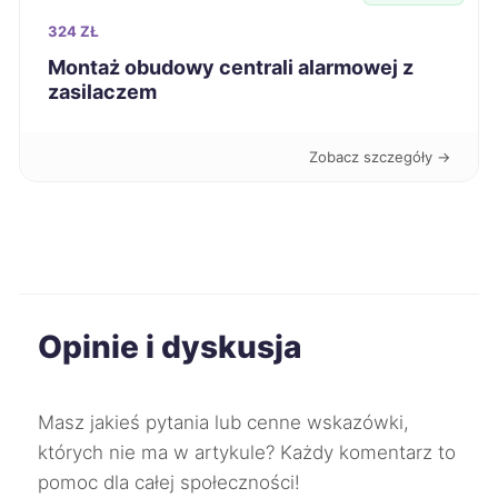
Zabrze
509 zł
TWÓJ REGION
324 ZŁ
Montaż obudowy centrali alarmowej z
Suwałki
511 zł
zasilaczem
Oleśnica
511 zł
Zobacz szczegóły →
Jaworzno
512 zł
TWÓJ REGION
Puławy
512 zł
Tomaszów Mazowiecki
512 zł
Opinie i dyskusja
Bolesławiec
513 zł
Masz jakieś pytania lub cenne wskazówki,
których nie ma w artykule? Każdy komentarz to
Bytom
514 zł
TWÓJ REGION
pomoc dla całej społeczności!