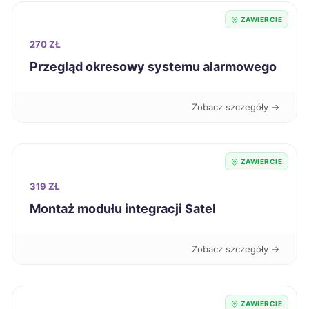
Nysa
502 zł
ZAWIERCIE
270 ZŁ
Konin
504 zł
Przegląd okresowy systemu alarmowego
Radomsko
504 zł
Zobacz szczegóły →
Wodzisław Śląski
504 zł
TWÓJ REGION
ZAWIERCIE
Pabianice
505 zł
319 ZŁ
Piekary Śląskie
506 zł
TWÓJ REGION
Montaż modułu integracji Satel
Sanok
507 zł
Zobacz szczegóły →
Kwidzyn
508 zł
ZAWIERCIE