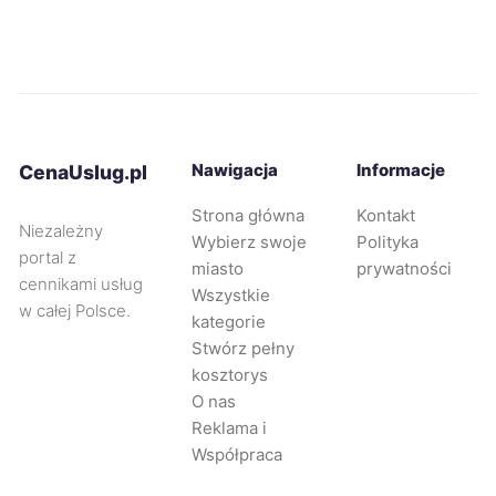
Legnica
518 zł
Częstochowa
519 zł
TWÓJ REGION
Dąbrowa Górnicza
519 zł
TWÓJ REGION
Nawigacja
Informacje
CenaUslug.pl
Oświęcim
519 zł
Strona główna
Kontakt
Niezależny
Wybierz swoje
Polityka
portal z
Nowy Sącz
521 zł
miasto
prywatności
cennikami usług
Wszystkie
w całej Polsce.
kategorie
Skierniewice
522 zł
Stwórz pełny
kosztorys
Lubin
523 zł
O nas
Reklama i
Stargard
524 zł
Współpraca