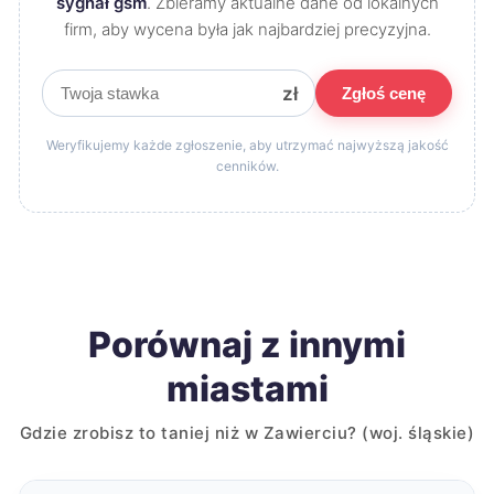
sygnał gsm
. Zbieramy aktualne dane od lokalnych
firm, aby wycena była jak najbardziej precyzyjna.
zł
Zgłoś cenę
Weryfikujemy każde zgłoszenie, aby utrzymać najwyższą jakość
cenników.
Porównaj z innymi
miastami
Gdzie zrobisz to taniej niż w Zawierciu? (woj. śląskie)