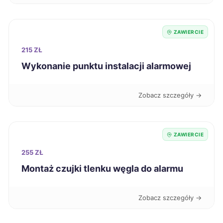
Będzin
499 zł
TWÓJ REGION
ZAWIERCIE
Białystok
500 zł
215 ZŁ
Inowrocław
500 zł
Wykonanie punktu instalacji alarmowej
Piotrków Trybunalski
500 zł
Zobacz szczegóły →
Nowa Sól
501 zł
ZAWIERCIE
Stalowa Wola
501 zł
255 ZŁ
Montaż czujki tlenku węgla do alarmu
Włocławek
501 zł
Zobacz szczegóły →
Elbląg
502 zł