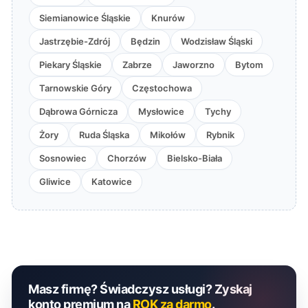
Siemianowice Śląskie
Knurów
Jastrzębie-Zdrój
Będzin
Wodzisław Śląski
Piekary Śląskie
Zabrze
Jaworzno
Bytom
Tarnowskie Góry
Częstochowa
Dąbrowa Górnicza
Mysłowice
Tychy
Żory
Ruda Śląska
Mikołów
Rybnik
Sosnowiec
Chorzów
Bielsko-Biała
Gliwice
Katowice
Masz firmę? Świadczysz usługi? Zyskaj
konto premium na
ROK za darmo
.