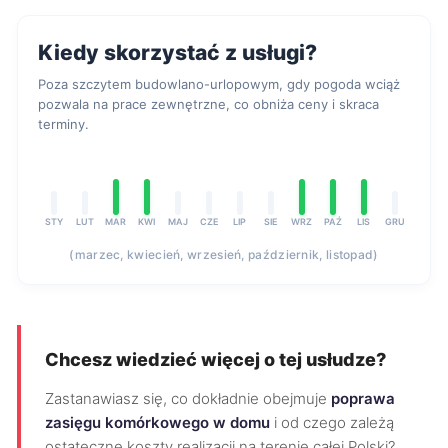
Kiedy skorzystać z usługi?
Poza szczytem budowlano-urlopowym, gdy pogoda wciąż
pozwala na prace zewnętrzne, co obniża ceny i skraca
terminy.
STY
LUT
MAR
KWI
MAJ
CZE
LIP
SIE
WRZ
PAŹ
LIS
GRU
(marzec, kwiecień, wrzesień, październik, listopad)
Chcesz wiedzieć więcej o tej usłudze?
Zastanawiasz się, co dokładnie obejmuje
poprawa
zasięgu komórkowego w domu
i od czego zależą
ostateczne koszty realizacji na terenie całej Polski?