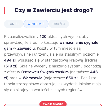
Czy w Zawierciu jest drogo?
TANIEJ
W NORMIE
DROŻEJ
Przeanalizowaliśmy
120
aktualnych wycen, aby
sprawdzić, ile średnio kosztuje
wzmacnianie sygnału
gsm
w
Zawierciu
. Koszty w tym mieście są
przewidywalne i utrzymują się na stabilnym poziomie
494 zł
, wpisując się w standardową krajową średnią
(
519 zł
). Skrajne wyceny z naszego systemu pochodzą
z ofert w
Ostrowcu Świętokrzyskim
(najtańsze:
446
zł
) oraz w
Warszawie
(najdroższe:
650 zł
). Poniższa
tabela szczegółowo obrazuje, jak wydatki lokalne mają
się do skrajnych wartości z innych regionów.
TWOJE MIASTO