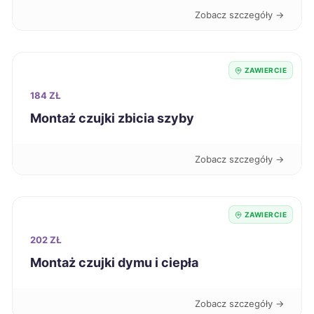
Chojnice
496 zł
Zobacz szczegóły →
Kalisz
496 zł
ZAWIERCIE
Krosno
497 zł
184 ZŁ
Montaż czujki zbicia szyby
Siedlce
497 zł
Zobacz szczegóły →
Knurów
497 zł
TWÓJ REGION
Gniezno
499 zł
ZAWIERCIE
202 ZŁ
Koszalin
499 zł
Montaż czujki dymu i ciepła
Jastrzębie-Zdrój
499 zł
TWÓJ REGION
Zobacz szczegóły →