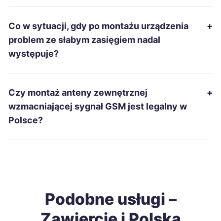
Łomża
487 zł
Co w sytuacji, gdy po montażu urządzenia
+
Malbork
488 zł
problem ze słabym zasięgiem nadal
występuje?
Słupsk
488 zł
Zamość
488 zł
Czy montaż anteny zewnętrznej
+
wzmacniającej sygnał GSM jest legalny w
Grudziądz
489 zł
Polsce?
Ostrołęka
489 zł
Szczecinek
491 zł
Podobne usługi –
Ciechanów
493 zł
Zawiercie i Polska