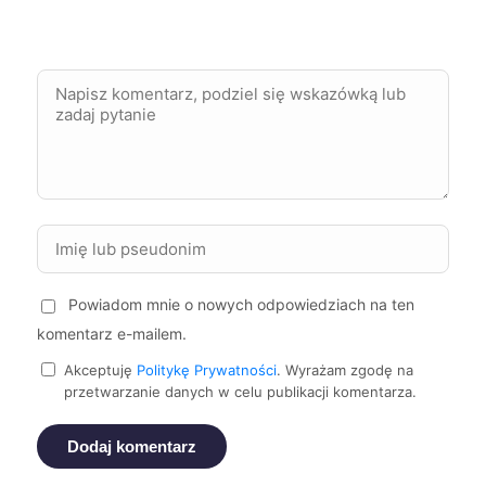
Tarnów
514 zł
Tarnowskie Góry
514 zł
TWÓJ REGION
Gorzów Wielkopolski
515 zł
Piła
515 zł
Zgierz
516 zł
Powiadom mnie o nowych odpowiedziach na ten
Jelenia Góra
517 zł
komentarz e-mailem.
Akceptuję
Politykę Prywatności
. Wyrażam zgodę na
Mielec
517 zł
przetwarzanie danych w celu publikacji komentarza.
Głogów
518 zł
Dodaj komentarz