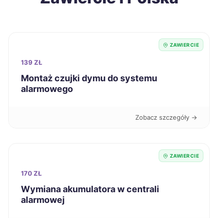
Kędzierzyn-Koźle
493 zł
Świdnica
493 zł
ZAWIERCIE
Żary
494 zł
139 ZŁ
Montaż czujki dymu do systemu
alarmowego
Zawiercie
494 zł
TWOJE MIASTO
Świętochłowice
494 zł
Zobacz szczegóły →
TWÓJ REGION
Leszno
495 zł
ZAWIERCIE
Tczew
495 zł
170 ZŁ
Wymiana akumulatora w centrali
Siemianowice Śląskie
495 zł
alarmowej
TWÓJ REGION