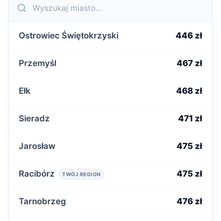
Ostrowiec Świętokrzyski
446 zł
Przemyśl
467 zł
Ełk
468 zł
Sieradz
471 zł
Jarosław
475 zł
Racibórz
475 zł
TWÓJ REGION
Tarnobrzeg
476 zł