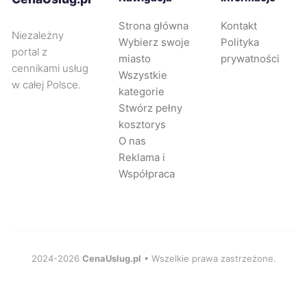
Pruszków
2 210 zł
Strona główna
Kontakt
Niezależny
Wybierz swoje
Polityka
Świnoujście
2 213 zł
portal z
miasto
prywatności
cennikami usług
Wszystkie
w całej Polsce.
Piaseczno
2 235 zł
kategorie
Stwórz pełny
kosztorys
Gdynia
2 270 zł
O nas
Reklama i
Katowice
2 333 zł
Współpraca
Warszawa
2 500 zł
2024-2026
CenaUslug.pl
• Wszelkie prawa zastrzeżone.