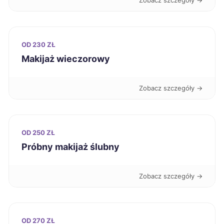
Zobacz szczegóły →
Nowy Sącz
2 023 zł
Zielona Góra
2 023 zł
OD 230 ZŁ
Makijaż wieczorowy
Leszno
2 025 zł
Zobacz szczegóły →
Częstochowa
2 028 zł
Legnica
2 043 zł
OD 250 ZŁ
Próbny makijaż ślubny
Żyrardów
2 043 zł
Dąbrowa Górnicza
2 048 zł
Zobacz szczegóły →
Ruda Śląska
2 050 zł
OD 270 ZŁ