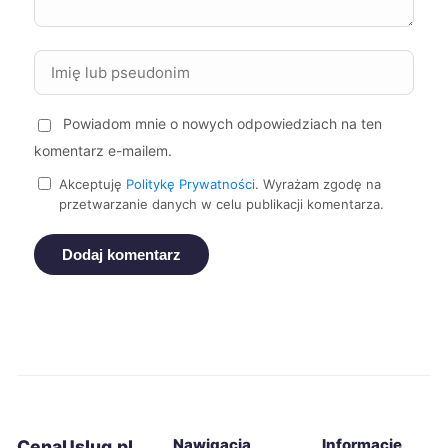
Wrocław
2 150 zł
Gliwice
2 155 zł
Powiadom mnie o nowych odpowiedziach na ten
Rzeszów
2 155 zł
komentarz e-mailem.
Legionowo
2 158 zł
Akceptuję
Politykę Prywatności
. Wyrażam zgodę na
przetwarzanie danych w celu publikacji komentarza.
Otwock
2 165 zł
Dodaj komentarz
Lublin
2 175 zł
Szczecin
2 195 zł
Kraków
2 200 zł
Nawigacja
Informacje
CenaUslug.pl