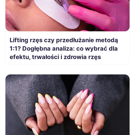
Siedlce
1 935 zł
Ostrołęka
1 938 zł
Zgierz
1 940 zł
Lifting rzęs czy przedłużanie metodą
1:1? Dogłębna analiza: co wybrać dla
Kutno
1 945 zł
efektu, trwałości i zdrowia rzęs
Radom
1 945 zł
Tarnowskie Góry
1 945 zł
Skierniewice
1 950 zł
Zduńska Wola
1 950 zł