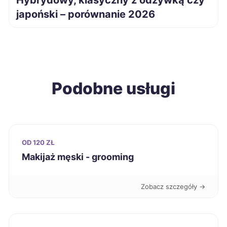
Hybrydowy, klasyczny z odżywką czy
Jastrzębie-Zdrój
1 970 zł
japoński – porównanie 2026
Będzin
1 970 zł
Kalisz
1 978 zł
Podobne usługi
Pabianice
1 978 zł
Ostrów Wielkopolski
1 985 zł
OD 120 ZŁ
Jelenia Góra
1 990 zł
Makijaż męski - grooming
Sosnowiec
1 990 zł
Zobacz szczegóły →
Świdnica
1 993 zł