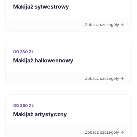
Rybnik
2 055 zł
Makijaż sylwestrowy
Mikołów
2 058 zł
Zobacz szczegóły →
Bełchatów
2 060 zł
OD 280 ZŁ
Tychy
2 060 zł
Makijaż halloweenowy
Zabrze
2 070 zł
Zobacz szczegóły →
Mińsk Mazowiecki
2 085 zł
OD 350 ZŁ
Bydgoszcz
2 088 zł
Makijaż artystyczny
Wejherowo
2 090 zł
Zobacz szczegóły →