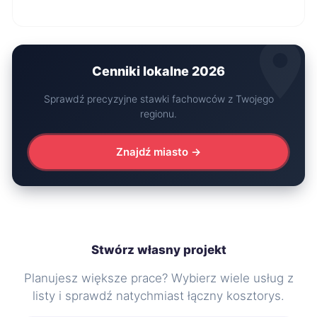
Cenniki lokalne 2026
Sprawdź precyzyjne stawki fachowców z Twojego
regionu.
Znajdź miasto →
Stwórz własny projekt
Planujesz większe prace? Wybierz wiele usług z
listy i sprawdź natychmiast łączny kosztorys.