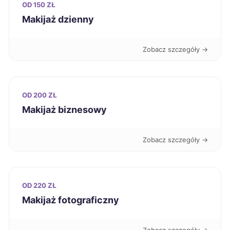
OD 150 ZŁ
Jaworzno
1 995 zł
Makijaż dzienny
Kielce
1 998 zł
Zobacz szczegóły →
Oświęcim
1 998 zł
Łódź
2 000 zł
OD 200 ZŁ
Makijaż biznesowy
Puławy
2 008 zł
Zobacz szczegóły →
Stargard
2 018 zł
Chorzów
2 020 zł
OD 220 ZŁ
Makijaż fotograficzny
Głogów
2 020 zł