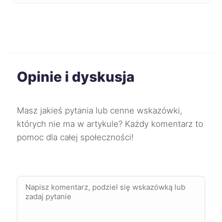
Lubin
2 093 zł
Opole
2 093 zł
Płock
2 093 zł
Opinie i dyskusja
Bielsko-Biała
2 098 zł
Masz jakieś pytania lub cenne wskazówki,
Rumia
2 100 zł
których nie ma w artykule? Każdy komentarz to
pomoc dla całej społeczności!
Olsztyn
2 110 zł
Kołobrzeg
2 145 zł
Toruń
2 145 zł