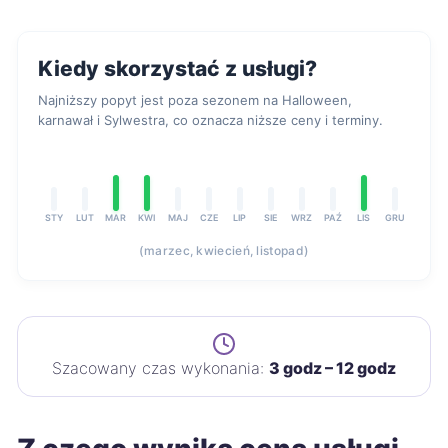
Kiedy skorzystać z usługi?
Najniższy popyt jest poza sezonem na Halloween,
karnawał i Sylwestra, co oznacza niższe ceny i terminy.
STY
LUT
MAR
KWI
MAJ
CZE
LIP
SIE
WRZ
PAŹ
LIS
GRU
(marzec, kwiecień, listopad)
Szacowany czas wykonania:
3 godz – 12 godz