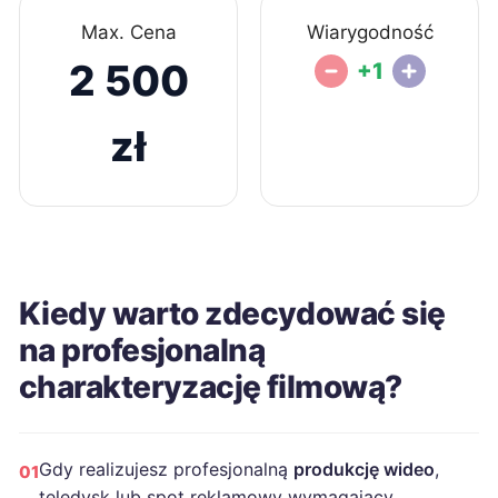
Max. Cena
Wiarygodność
2 500
+1
zł
Kiedy warto zdecydować się
na profesjonalną
charakteryzację filmową?
Gdy realizujesz profesjonalną
produkcję wideo
,
01
teledysk lub spot reklamowy wymagający