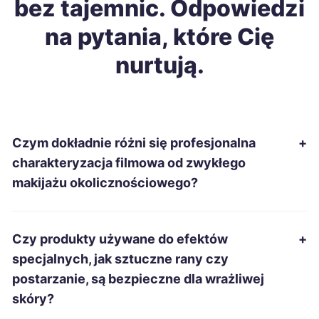
bez tajemnic. Odpowiedzi
Łomża
1 843 zł
na pytania, które Cię
Racibórz
1 845 zł
nurtują.
Chojnice
1 848 zł
Szczecinek
1 848 zł
Czym dokładnie różni się profesjonalna
+
charakteryzacja filmowa od zwykłego
Gdańsk
1 850 zł
makijażu okolicznościowego?
Piekary Śląskie
1 853 zł
Czy produkty używane do efektów
+
Włocławek
1 855 zł
specjalnych, jak sztuczne rany czy
postarzanie, są bezpieczne dla wrażliwej
Knurów
1 858 zł
skóry?