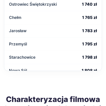
Ostrowiec Świętokrzyski
1 740 zł
Chełm
1 765 zł
Jarosław
1 783 zł
Przemyśl
1 795 zł
Starachowice
1 798 zł
Nowa Sól
1 808 zł
Zamość
1 833 zł
Charakteryzacja filmowa
Sanok
1 843 zł