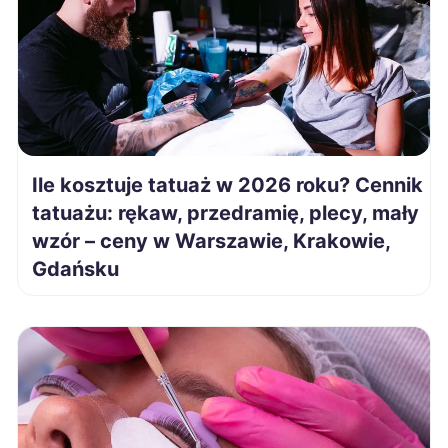
Bolesławiec
1 923 zł
Sieradz
1 923 zł
Słupsk
1 925 zł
Ile kosztuje tatuaż w 2026 roku? Cennik
Ełk
1 928 zł
tatuażu: rękaw, przedramię, plecy, mały
wzór – ceny w Warszawie, Krakowie,
Gniezno
1 928 zł
Gdańsku
Wałbrzych
1 928 zł
Dębica
1 930 zł
Mysłowice
1 933 zł