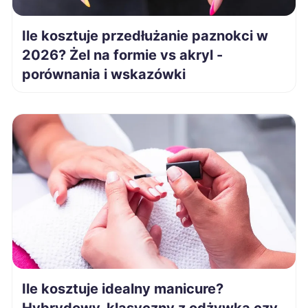
Bytom
1 953 zł
Ile kosztuje przedłużanie paznokci w
Inowrocław
1 955 zł
2026? Żel na formie vs akryl -
porównania i wskazówki
Gorzów Wielkopolski
1 958 zł
Żory
1 963 zł
Tomaszów Mazowiecki
1 963 zł
Oleśnica
1 963 zł
Stalowa Wola
1 965 zł
Kwidzyn
1 970 zł
Ile kosztuje idealny manicure?