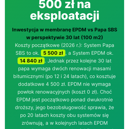
500 zł na
eksploatacji
Inwestycja w membranę EPDM vs Papa SBS
w perspektywie 30 lat (100 m2)
Koszty początkowe (2026 r.): System Papa
SBS to ok.
5 500 zł
, a System EPDM ok.
14 840 zł
. Jednak przez kolejne 30 lat
papa wymaga dwóch renowacji masami
bitumicznymi (po 12 i 24 latach), co kosztuje
dodatkowe 4 500 zł. EPDM nie wymaga
powłok renowacyjnych (koszt 0 zł). Choć
EPDM jest początkowo ponad dwukrotnie
droższy, jego bezobsługowość sprawia, że
po 20 latach koszty obu systemów się
zrównują, a w kolejnych latach EPDM