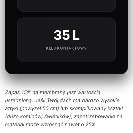
35 L
KLEJ KONTAKTOWY
Zapas 15% na membranę jest wartością
uśrednioną. Jeśli Twój dach ma bardzo wysokie
attyki (powyżej 50 cm) lub skomplikowany kształt
(dużo kominów, świetlików), zapotrzebowanie na
materiał może wzrosnąć nawet o 25%.