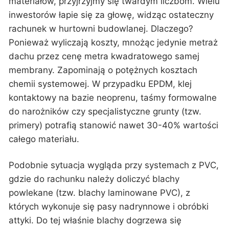
materiałów, przyjrzyjmy się twardym liczbom. Wielu
inwestorów łapie się za głowę, widząc ostateczny
rachunek w hurtowni budowlanej. Dlaczego?
Ponieważ wyliczają koszty, mnożąc jedynie metraż
dachu przez cenę metra kwadratowego samej
membrany. Zapominają o potężnych kosztach
chemii systemowej. W przypadku EPDM, klej
kontaktowy na bazie neoprenu, taśmy formowalne
do narożników czy specjalistyczne grunty (tzw.
primery) potrafią stanowić nawet 30-40% wartości
całego materiału.
Podobnie sytuacja wygląda przy systemach z PVC,
gdzie do rachunku należy doliczyć blachy
powlekane (tzw. blachy laminowane PVC), z
których wykonuje się pasy nadrynnowe i obróbki
attyki. Do tej właśnie blachy dogrzewa się