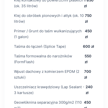
Klej kontaktowy do powierzchni płaskich
1 850
(ok. 35 litrów)
zł
Klej do obróbek pionowych i attyk (ok. 10
750
litrów)
zł
Primer / Grunt do taśm wulkanizujących
450
(1 galon)
zł
Taśma do łączeń (Splice Tape)
600 zł
Taśma formowalna do narożników
550
(FormFlash)
zł
Wpust dachowy z kołnierzem EPDM (2
700
sztuki)
zł
Uszczelniacz krawędziowy (Lap Sealant -
240
3 kartusze)
zł
Geowłóknina separacyjna 300g/m2 (110
450